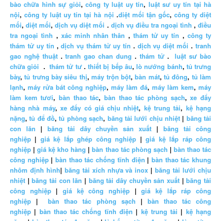
bào chữa hình sự giỏi
,
công ty luật uy tín
,
luật sư uy tín tại hà
nội
,
công ty luật uy tín tại hà nội
.
diệt mối tận gốc
,
công ty diệt
mối
,
diệt mối
,
dịch vụ diệt mối
.
dịch vụ điều tra ngoại tình
,
điều
tra ngoại tình
,
xác minh nhân thân
,
thám tử uy tín
,
công ty
thám tử uy tín
,
dịch vụ thám tử uy tín
.
dịch vụ diệt mối
.
tranh
gao nghệ thuật
.
tranh gao chan dung
.
thám tử
.
luật sư bào
chữa giỏi
.
thám tử tư
.
thiết bị bếp âu
,
lò nướng bánh
,
tủ trưng
bày
,
tủ trưng bày siêu thị
,
máy trộn bột
,
bàn mát
,
tủ đông
,
tủ làm
lạnh
,
máy rửa bát công nghiệp
,
máy làm đá
,
máy làm kem
,
máy
làm kem tươi
,
bàn thao tác
,
bàn thao tác phòng sạch
,
xe đẩy
hàng nhà máy
,
xe đẩy có giá chịu nhiệt
,
kệ trung tải
,
kệ hạng
nặng
,
tủ để đồ
,
tủ phòng sạch
,
băng tải lưới chịu nhiệt
|
băng tải
con lăn
|
băng tải dây chuyền sản xuất
|
băng tải công
nghiệp
|
giá kệ lắp ghép công nghiệp
|
giá kệ lắp ráp công
nghiệp
|
giá kệ kho hàng
|
bàn thao tác phòng sạch
|
bàn thao tác
công nghiệp
|
bàn thao tác chống tĩnh điện
|
bàn thao tác khung
nhôm định hình
|
băng tải xích nhựa và inox
|
băng tải lưới chịu
nhiệt
|
băng tải con lăn
|
băng tải dây chuyền sản xuất
|
băng tải
công nghiệp
|
giá kệ công nghiệp
|
giá kệ lắp ráp công
nghiệp
|
bàn thao tác phòng sạch
|
bàn thao tác công
nghiệp
|
bàn thao tác chống tĩnh điện
|
kệ trung tải
|
kệ hạng