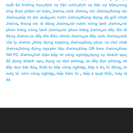
suất ăn trường học
,
dịch vụ tiệc cưới
,
dịch vụ tiệc sự kiện
,
cung
ứng thực phẩm an toàn
,
jiwins
,
rack Jiwins
,
vòi Jiwins
,
thùng rác
Jiwins
,
bếp từ âm quầy
,
vòi nước jiwins
,
thùng đựng đá giữ nhiệt
Jiwins
,
thùng rác di động Jiwins
,
vòi nước nóng lạnh Jiwins
,
vòi
phun tráng nóng lạnh jiwins
,
vòi phun tráng jiwins
,
xe đẩy đĩa di
động Jiwins,
xe đẩy đĩa điều chỉnh Jiwins
,
xe đẩy rack Jiwins
,
rack
rửa ly Jiwins
,
khay đựng topping Jiwins
,
khay phục vụ chữ nhật
Jiwins
,
thùng đựng nguyên liệu Jiwins
,
khay GN Inox Jiwins
,
khay
GN PC Jiwins
,
linh kiện bếp từ công nghiệp
,
dụng cụ khách sạn
,
đồ dùng khách sạn
,
dụng cụ dọn phòng
,
xe đẩy dọn phòng
,
xe
đẩy dọn bát đũa
,
thiết bị bếp công nghiệp
,
bếp á từ
,
tủ đông
,
tủ
mát
,
tủ cơm công nghiệp
,
bếp hầm từ
,
bếp á quạt thổi
,
máy là
đá