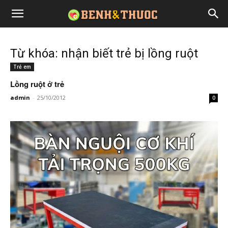
Từ khóa: nhận biết trẻ bị lồng ruột
Trẻ em
Lồng ruột ở trẻ
admin
-
25/10/2012
0