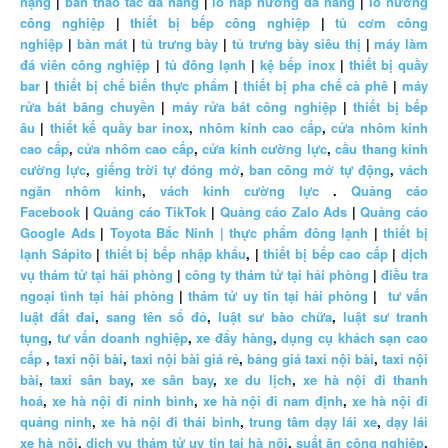
nặng
|
bàn thao tác đa năng
|
lò hấp nướng đa năng
|
lò nướng
công nghiệp
|
thiết bị bếp công nghiệp
|
tủ cơm công
nghiệp
|
bàn mát
|
tủ trưng bày
|
tủ trưng bày siêu thị
|
máy làm
đá viên công nghiệp
|
tủ đông lạnh
|
kệ bếp inox
|
thiết bị quầy
bar
|
thiết bị chế biến thực phẩm
|
thiết bị pha chế cà phê
|
máy
rửa bát băng chuyền
|
máy rửa bát công nghiệp
|
thiết bị bếp
âu
|
thiết kế quầy bar inox
,
nhôm kính cao cấp
,
cửa nhôm kính
cao cấp
,
cửa nhôm cao cấp
,
cửa kính cường lực
,
cầu thang kính
cường lực
,
giếng trời tự đóng mở
,
ban công mở tự động
,
vách
ngăn nhôm kính
,
vách kính cường lực
.
Quảng cáo
Facebook
|
Quảng cáo TikTok
|
Quảng cáo Zalo Ads
|
Quảng cáo
Google Ads
|
Toyota Bắc Ninh |
thực phẩm đông lạnh
|
thiết bị
lạnh Sápito
|
thiết bị bếp nhập khẩu
, |
thiết bị bếp cao cấp
|
dịch
vụ thám tử tại hải phòng
|
công ty thám tử tại hải phòng
|
điều tra
ngoại tình tại hải phòng
|
thám tử uy tín tại hải phòng
|
tư vấn
luật đất đai
,
sang tên sổ đỏ
,
luật sư bào chữa
,
luật sư tranh
tụng
,
tư vấn doanh nghiệp
,
xe đẩy hàng
,
dụng cụ khách sạn cao
cấp
,
taxi nội bài
,
taxi nội bài giá rẻ
,
bảng giá taxi nội bài
,
taxi nội
bài
,
taxi sân bay
,
xe sân bay
,
xe du lịch
,
xe hà nội đi thanh
hoá
,
xe hà nội đi ninh bình
,
xe hà nội đi nam định
,
xe hà nội đi
quảng ninh
,
xe hà nội đi thái bình
,
trung tâm dạy lái xe
,
dạy lái
xe hà nội
,
dịch vụ thám tử uy tín tại hà nội
,
suất ăn công nghiệp
,