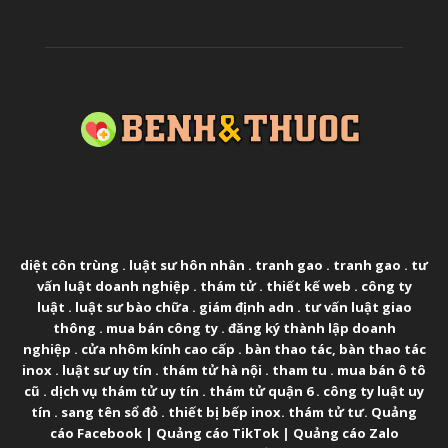
ABOUT US
diệt côn trùng
.
luật sư hôn nhân
.
tranh gao
.
tranh gao
.
tư
vấn luật doanh nghiệp
.
thám tử
.
thiết kế web
.
công ty
luật
.
luật sư bào chữa
.
giám định adn
.
tư vấn luật giao
thông
.
mua bán công ty
.
đăng ký thành lập doanh
nghiệp
.
cửa nhôm kính cao cấp
.
bàn thao tác
,
bàn thao tác
inox
.
luật sư uy tín
.
thám tử hà nội
.
tham tu
.
mua bán ô tô
cũ
.
dịch vụ thám tử uy tín
.
thám tử quận 6
.
công ty luật uy
tín
.
sang tên sổ đỏ
.
thiết bị bếp inox
.
thám tử tư
.
Quảng
cáo Facebook
|
Quảng cáo TikTok
|
Quảng cáo Zalo