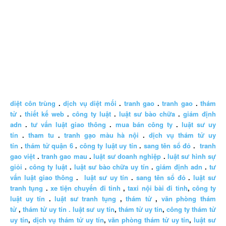
diệt côn trùng
.
dịch vụ diệt mối
.
tranh gao
.
tranh gao
.
thám
tử
.
thiết kế web
.
công ty luật
.
luật sư bào chữa
.
giám định
adn
.
tư vấn luật giao thông
.
mua bán công ty
.
luật sư uy
tín
.
tham tu
.
tranh gạo màu hà nội
.
dịch vụ thám tử uy
tín
.
thám tử quận 6
.
công ty luật uy tín
.
sang tên sổ đỏ
.
tranh
gao việt
.
tranh gao mau
.
luật sư doanh nghiệp
.
luật sư hình sự
giỏi
.
công ty luật
.
luật sư bào chữa uy tín
.
giám định adn
.
tư
vấn luật giao thông
.
luật sư uy tín
.
sang tên sổ đỏ
.
luật sư
tranh tụng
.
xe tiện chuyến đi tỉnh
,
taxi nội bài đi tỉnh
,
công ty
luật uy tín
.
luật sư tranh tụng
,
thám tử
,
văn phòng thám
tử
,
thám tử uy tín .
luật sư uy tín
,
thám tử uy tín
,
công ty thám tử
uy tín
,
dịch vụ thám tử uy tín
,
văn phòng thám tử uy tín
,
luật sư