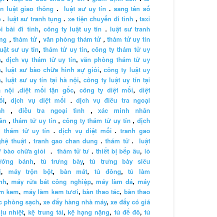
n luật giao thông
.
luật sư uy tín
.
sang tên sổ
ỏ
.
luật sư tranh tụng
.
xe tiện chuyến đi tỉnh
,
taxi
i bài đi tỉnh
,
công ty luật uy tín
.
luật sư tranh
ng
,
thám tử
,
văn phòng thám tử
,
thám tử uy tín
luật sư uy tín
,
thám tử uy tín
,
công ty thám tử uy
n
,
dịch vụ thám tử uy tín
,
văn phòng thám tử uy
n
,
luật sư bào chữa hình sự giỏi
,
công ty luật uy
n
,
luật sư uy tín tại hà nội
,
công ty luật uy tín tại
à nội
.
diệt mối tận gốc
,
công ty diệt mối
,
diệt
ối
,
dịch vụ diệt mối
.
dịch vụ điều tra ngoại
nh
,
điều tra ngoại tình
,
xác minh nhân
ân
,
thám tử uy tín
,
công ty thám tử uy tín
,
dịch
 thám tử uy tín
.
dịch vụ diệt mối
.
tranh gao
hệ thuật
.
tranh gao chan dung
.
thám tử
.
luật
 bào chữa giỏi
.
thám tử tư
.
thiết bị bếp âu
,
lò
ướng bánh
,
tủ trưng bày
,
tủ trưng bày siêu
ị
,
máy trộn bột
,
bàn mát
,
tủ đông
,
tủ làm
nh
,
máy rửa bát công nghiệp
,
máy làm đá
,
máy
àm kem
,
máy làm kem tươi
,
bàn thao tác
,
bàn thao
c phòng sạch
,
xe đẩy hàng nhà máy
,
xe đẩy có giá
ịu nhiệt
,
kệ trung tải
,
kệ hạng nặng
,
tủ để đồ
,
tủ