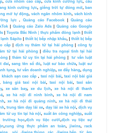
ấp
,
cửa nhôm cao cấp
,
cửa kính cường lực
,
cầu
ang kính cường lực
,
giếng trời tự đóng mở
,
ban
ông mở tự động
,
vách ngăn nhôm kính
,
vách kính
ường lực
.
Quảng cáo Facebook
|
Quảng cáo
kTok
|
Quảng cáo Zalo Ads
|
Quảng cáo Google
ds
|
Toyota Bắc Ninh |
thực phẩm đông lạnh
|
thiết
 lạnh Sápito
|
thiết bị bếp nhập khẩu
, |
thiết bị bếp
ao cấp
|
dịch vụ thám tử tại hải phòng
|
công ty
ám tử tại hải phòng
|
điều tra ngoại tình tại hải
hòng
|
thám tử uy tín tại hải phòng
|
tư vấn luật
t đai
,
sang tên sổ đỏ
,
luật sư bào chữa
,
luật sư
anh tụng
,
tư vấn doanh nghiệp
,
xe đẩy hàng
,
dụng
 khách sạn cao cấp
,
taxi nội bài
,
taxi nội bài giá
,
bảng giá taxi nội bài
,
taxi nội bài
,
taxi sân
y
,
xe sân bay
,
xe du lịch
,
xe hà nội đi thanh
oá
,
xe hà nội đi ninh bình
,
xe hà nội đi nam
nh
,
xe hà nội đi quảng ninh
,
xe hà nội đi thái
nh
,
trung tâm dạy lái xe
,
dạy lái xe hà nội
,
dịch vụ
ám tử uy tín tại hà nội
,
suất ăn công nghiệp
,
suất
n trường học
,
dịch vụ tiệc cưới
,
dịch vụ tiệc sự
ện
,
cung ứng thực phẩm an toàn
,
jiwins
,
rack
wins
,
vòi Jiwins
,
thùng rác Jiwins
,
bếp từ âm