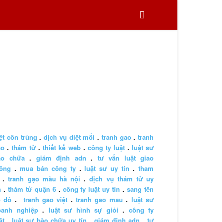
ệt côn trùng
.
dịch vụ diệt mối
.
tranh gao
.
tranh
ao
.
thám tử
.
thiết kế web
.
công ty luật
.
luật sư
ào chữa
.
giám định adn
.
tư vấn luật giao
hông
.
mua bán công ty
.
luật sư uy tín
.
tham
.
tranh gạo màu hà nội
.
dịch vụ thám tử uy
n
.
thám tử quận 6
.
công ty luật uy tín
.
sang tên
ổ đỏ
.
tranh gao việt
.
tranh gao mau
.
luật sư
oanh nghiệp
.
luật sư hình sự giỏi
.
công ty
ật
.
luật sư bào chữa uy tín
.
giám định adn
.
tư