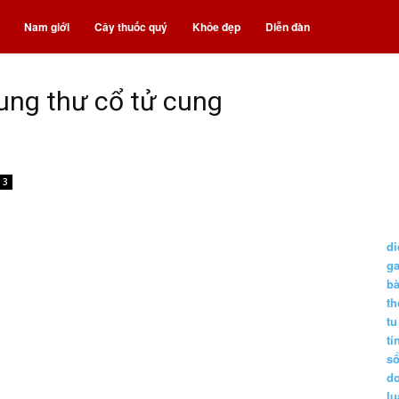
Nam giới
Cây thuốc quý
Khỏe đẹp
Diễn đàn
ung thư cổ tử cung
3
di
g
b
t
tu
tí
s
d
lu