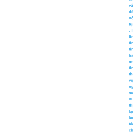
vấ
đ
nộ
tụ
.
tí
tí
tí
h
m
tì
th
vụ
ng
sư
n
th
lạ
l
tá
ch