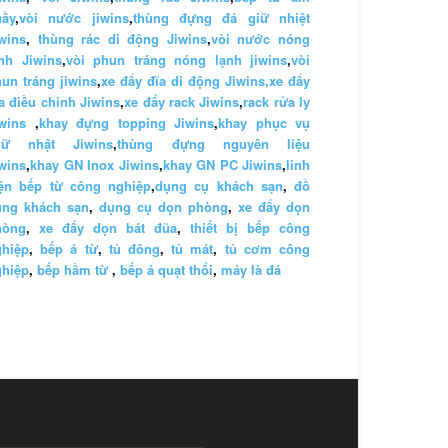
uầy
,
vòi nước jiwins
,
thùng đựng đá giữ nhiệt
wins
,
thùng rác di động Jiwins
,
vòi nước nóng
nh Jiwins
,
vòi phun tráng nóng lạnh jiwins
,
vòi
un tráng jiwins
,
xe đẩy đĩa di động Jiwins,
xe đẩy
a điều chỉnh Jiwins
,
xe đẩy rack Jiwins
,
rack rửa ly
wins
,
khay đựng topping Jiwins
,
khay phục vụ
hữ nhật Jiwins
,
thùng đựng nguyên liệu
wins
,
khay GN Inox Jiwins
,
khay GN PC Jiwins
,
linh
iện bếp từ công nghiệp
,
dụng cụ khách sạn
,
đồ
ùng khách sạn
,
dụng cụ dọn phòng
,
xe đẩy dọn
hòng
,
xe đẩy dọn bát đũa
,
thiết bị bếp công
ghiệp
,
bếp á từ
,
tủ đông
,
tủ mát
,
tủ cơm công
ghiệp
,
bếp hầm từ
,
bếp á quạt thổi
,
máy là đá