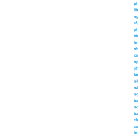
p
lă
n
r
p
tá
hì
nh
xu
n
p
t
n
n
n
b
n
ba
c
c
in