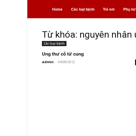
Bệnh
Home
Các loại bệnh
Trẻ em
Phụ nữ
và
Từ khóa: nguyên nhân 
Các loại bệnh
thuốc
Ung thư cổ tử cung
admin
-
04/08/2012