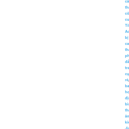
c
th
c
c
Ti
A
bị
c
th
p
đấ
tr
cụ
rẻ
ba
h
đị
bì
th
ă
ki
Ji