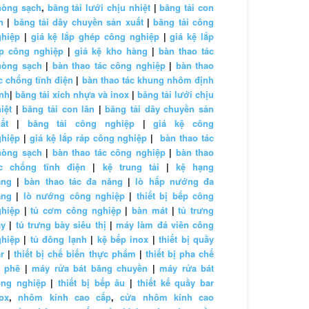
hòng sạch
,
băng tải lưới chịu nhiệt
|
băng tải con
n
|
băng tải dây chuyền sản xuất
|
băng tải công
ghiệp
|
giá kệ lắp ghép công nghiệp
|
giá kệ lắp
áp công nghiệp
|
giá kệ kho hàng
|
bàn thao tác
hòng sạch
|
bàn thao tác công nghiệp
|
bàn thao
c chống tĩnh điện
|
bàn thao tác khung nhôm định
nh
|
băng tải xích nhựa và inox
|
băng tải lưới chịu
iệt
|
băng tải con lăn
|
băng tải dây chuyền sản
ất
|
băng tải công nghiệp
|
giá kệ công
ghiệp
|
giá kệ lắp ráp công nghiệp
|
bàn thao tác
hòng sạch
|
bàn thao tác công nghiệp
|
bàn thao
ác chống tĩnh điện
|
kệ trung tải
|
kệ hạng
ặng
|
bàn thao tác đa năng
|
lò hấp nướng đa
ăng
|
lò nướng công nghiệp
|
thiết bị bếp công
ghiệp
|
tủ cơm công nghiệp
|
bàn mát
|
tủ trưng
ày
|
tủ trưng bày siêu thị
|
máy làm đá viên công
ghiệp
|
tủ đông lạnh
|
kệ bếp inox
|
thiết bị quầy
r
|
thiết bị chế biến thực phẩm
|
thiết bị pha chế
à phê
|
máy rửa bát băng chuyền
|
máy rửa bát
ông nghiệp
|
thiết bị bếp âu
|
thiết kế quầy bar
ox
,
nhôm kính cao cấp
,
cửa nhôm kính cao