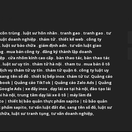
UT US
F
 côn trùng
.
luật sư hôn nhân
.
tranh gao
.
tranh gao
.
tư
luật doanh nghiệp
.
thám tử
.
thiết kế web
.
công ty
.
luật sư bào chữa
.
giám định adn
.
tư vấn luật giao
ng
.
mua bán công ty
.
đăng ký thành lập doanh
iệp
.
cửa nhôm kính cao cấp
.
bàn thao tác
,
bàn thao tác
.
luật sư uy tín
.
thám tử hà nội
.
tham tu
.
mua bán ô tô
dịch vụ thám tử uy tín
.
thám tử quận 6
.
công ty luật uy
sang tên sổ đỏ
.
thiết bị bếp inox
.
thám tử tư
.
Quảng cáo
ebook
|
Quảng cáo TikTok
|
Quảng cáo Zalo Ads
|
Quảng
Google Ads
|
xe đẩy inox
,
dạy lái xe tại hà nội
,
đào tạo lái
ại hà nội
,
trung tâm dạy lái xe ô tô
|
máy làm đá
to
|
thiết bị bảo quản thực phẩm sapito
|
tủ bảo quản
 phẩm sapito
,
tư vấn luật đất đai
,
sang tên sổ đỏ
,
luật sư
 chữa
,
luật sư tranh tụng
,
tư vấn doanh nghiệp
,