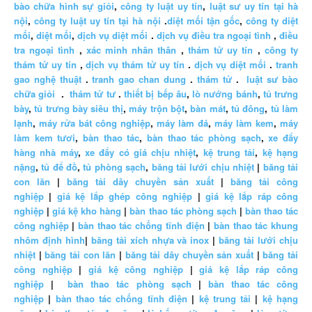
bào chữa hình sự giỏi
,
công ty luật uy tín
,
luật sư uy tín tại hà
nội
,
công ty luật uy tín tại hà nội
.
diệt mối tận gốc
,
công ty diệt
mối
,
diệt mối
,
dịch vụ diệt mối
.
dịch vụ điều tra ngoại tình
,
điều
tra ngoại tình
,
xác minh nhân thân
,
thám tử uy tín
,
công ty
thám tử uy tín
,
dịch vụ thám tử uy tín
.
dịch vụ diệt mối
.
tranh
gao nghệ thuật
.
tranh gao chan dung
.
thám tử
.
luật sư bào
chữa giỏi
.
thám tử tư
.
thiết bị bếp âu
,
lò nướng bánh
,
tủ trưng
bày
,
tủ trưng bày siêu thị
,
máy trộn bột
,
bàn mát
,
tủ đông
,
tủ làm
lạnh
,
máy rửa bát công nghiệp
,
máy làm đá
,
máy làm kem
,
máy
làm kem tươi
,
bàn thao tác
,
bàn thao tác phòng sạch
,
xe đẩy
hàng nhà máy
,
xe đẩy có giá chịu nhiệt
,
kệ trung tải
,
kệ hạng
nặng
,
tủ để đồ
,
tủ phòng sạch
,
băng tải lưới chịu nhiệt
|
băng tải
con lăn
|
băng tải dây chuyền sản xuất
|
băng tải công
nghiệp
|
giá kệ lắp ghép công nghiệp
|
giá kệ lắp ráp công
nghiệp
|
giá kệ kho hàng
|
bàn thao tác phòng sạch
|
bàn thao tác
công nghiệp
|
bàn thao tác chống tĩnh điện
|
bàn thao tác khung
nhôm định hình
|
băng tải xích nhựa và inox
|
băng tải lưới chịu
nhiệt
|
băng tải con lăn
|
băng tải dây chuyền sản xuất
|
băng tải
công nghiệp
|
giá kệ công nghiệp
|
giá kệ lắp ráp công
nghiệp
|
bàn thao tác phòng sạch
|
bàn thao tác công
nghiệp
|
bàn thao tác chống tĩnh điện
|
kệ trung tải
|
kệ hạng