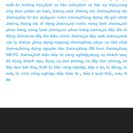
suất ăn trường học
,
dịch vụ tiệc cưới
,
dịch vụ tiệc sự kiện
,
cung
ứng thực phẩm an toàn
,
jiwins
,
rack Jiwins
,
vòi Jiwins
,
thùng rác
Jiwins
,
bếp từ âm quầy
,
vòi nước jiwins
,
thùng đựng đá giữ nhiệt
Jiwins
,
thùng rác di động Jiwins
,
vòi nước nóng lạnh Jiwins
,
vòi
phun tráng nóng lạnh jiwins
,
vòi phun tráng jiwins
,
xe đẩy đĩa di
động Jiwins,
xe đẩy đĩa điều chỉnh Jiwins
,
xe đẩy rack Jiwins
,
rack
rửa ly Jiwins
,
khay đựng topping Jiwins
,
khay phục vụ chữ nhật
Jiwins
,
thùng đựng nguyên liệu Jiwins
,
khay GN Inox Jiwins
,
khay
GN PC Jiwins
,
linh kiện bếp từ công nghiệp
,
dụng cụ khách sạn
,
đồ dùng khách sạn
,
dụng cụ dọn phòng
,
xe đẩy dọn phòng
,
xe
đẩy dọn bát đũa
,
thiết bị bếp công nghiệp
,
bếp á từ
,
tủ đông
,
tủ
mát
,
tủ cơm công nghiệp
,
bếp hầm từ
,
bếp á quạt thổi
,
máy là
đá