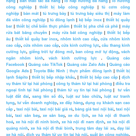
nặng
|
bàn thao tác đa năng
|
lò hấp nướng đa năng
|
lò nướng
công nghiệp
|
thiết bị bếp công nghiệp
|
tủ cơm công
nghiệp
|
bàn mát
|
tủ trưng bày
|
tủ trưng bày siêu thị
|
máy làm
đá viên công nghiệp
|
tủ đông lạnh
|
kệ bếp inox
|
thiết bị quầy
bar
|
thiết bị chế biến thực phẩm
|
thiết bị pha chế cà phê
|
máy
rửa bát băng chuyền
|
máy rửa bát công nghiệp
|
thiết bị bếp
âu
|
thiết kế quầy bar inox
,
nhôm kính cao cấp
,
cửa nhôm kính
cao cấp
,
cửa nhôm cao cấp
,
cửa kính cường lực
,
cầu thang kính
cường lực
,
giếng trời tự đóng mở
,
ban công mở tự động
,
vách
ngăn nhôm kính
,
vách kính cường lực
.
Quảng cáo
Facebook
|
Quảng cáo TikTok
|
Quảng cáo Zalo Ads
|
Quảng cáo
Google Ads
|
Toyota Bắc Ninh |
thực phẩm đông lạnh
|
thiết bị
lạnh Sápito
|
thiết bị bếp nhập khẩu
, |
thiết bị bếp cao cấp
|
dịch
vụ thám tử tại hải phòng
|
công ty thám tử tại hải phòng
|
điều tra
ngoại tình tại hải phòng
|
thám tử uy tín tại hải phòng
|
tư vấn
luật đất đai
,
sang tên sổ đỏ
,
luật sư bào chữa
,
luật sư tranh
tụng
,
tư vấn doanh nghiệp
,
xe đẩy hàng
,
dụng cụ khách sạn cao
cấp
,
taxi nội bài
,
taxi nội bài giá rẻ
,
bảng giá taxi nội bài
,
taxi nội
bài
,
taxi sân bay
,
xe sân bay
,
xe du lịch
,
xe hà nội đi thanh
hoá
,
xe hà nội đi ninh bình
,
xe hà nội đi nam định
,
xe hà nội đi
quảng ninh
,
xe hà nội đi thái bình
,
trung tâm dạy lái xe
,
dạy lái
xe hà nội
,
dịch vụ thám tử uy tín tại hà nội
,
suất ăn công nghiệp
,