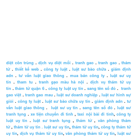
diệt côn trùng
.
dịch vụ diệt mối
.
tranh gao
.
tranh gao
.
thám
tử
.
thiết kế web
.
công ty luật
.
luật sư bào chữa
.
giám định
adn
.
tư vấn luật giao thông
.
mua bán công ty
.
luật sư uy
tín
.
tham tu
.
tranh gạo màu hà nội
.
dịch vụ thám tử uy
tín
.
thám tử quận 6
.
công ty luật uy tín
.
sang tên sổ đỏ
.
tranh
gao việt
.
tranh gao mau
.
luật sư doanh nghiệp
.
luật sư hình sự
giỏi
.
công ty luật
.
luật sư bào chữa uy tín
.
giám định adn
.
tư
vấn luật giao thông
.
luật sư uy tín
.
sang tên sổ đỏ
.
luật sư
tranh tụng
.
xe tiện chuyến đi tỉnh
,
taxi nội bài đi tỉnh
,
công ty
luật uy tín
.
luật sư tranh tụng
,
thám tử
,
văn phòng thám
tử
,
thám tử uy tín .
luật sư uy tín
,
thám tử uy tín
,
công ty thám tử
uy tín
,
dịch vụ thám tử uy tín
,
văn phòng thám tử uy tín
,
luật sư