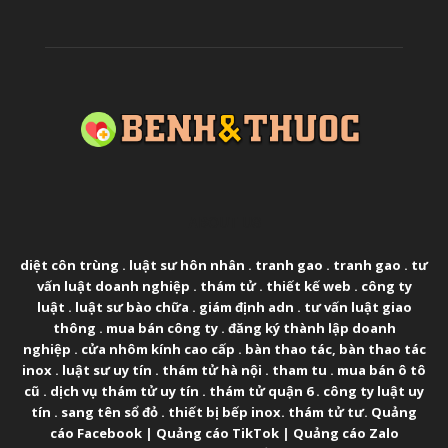
ABOUT US
diệt côn trùng
.
luật sư hôn nhân
.
tranh gao
.
tranh gao
.
tư
vấn luật doanh nghiệp
.
thám tử
.
thiết kế web
.
công ty
luật
.
luật sư bào chữa
.
giám định adn
.
tư vấn luật giao
thông
.
mua bán công ty
.
đăng ký thành lập doanh
nghiệp
.
cửa nhôm kính cao cấp
.
bàn thao tác
,
bàn thao tác
inox
.
luật sư uy tín
.
thám tử hà nội
.
tham tu
.
mua bán ô tô
cũ
.
dịch vụ thám tử uy tín
.
thám tử quận 6
.
công ty luật uy
tín
.
sang tên sổ đỏ
.
thiết bị bếp inox
.
thám tử tư
.
Quảng
cáo Facebook
|
Quảng cáo TikTok
|
Quảng cáo Zalo