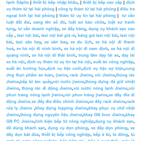
lạnh Sápito
|
thiết bị bếp nhập khẩu
, |
thiết bị bếp cao cấp
|
dịch
vụ thám tử tại hải phòng
|
công ty thám tử tại hải phòng
|
điều tra
ngoại tình tại hải phòng
|
thám tử uy tín tại hải phòng
|
tư vấn
luật đất đai
,
sang tên sổ đỏ
,
luật sư bào chữa
,
luật sư tranh
tụng
,
tư vấn doanh nghiệp
,
xe đẩy hàng
,
dụng cụ khách sạn cao
cấp
,
taxi nội bài
,
taxi nội bài giá rẻ
,
bảng giá taxi nội bài
,
taxi nội
bài
,
taxi sân bay
,
xe sân bay
,
xe du lịch
,
xe hà nội đi thanh
hoá
,
xe hà nội đi ninh bình
,
xe hà nội đi nam định
,
xe hà nội đi
quảng ninh
,
xe hà nội đi thái bình
,
trung tâm dạy lái xe
,
dạy lái
xe hà nội
,
dịch vụ thám tử uy tín tại hà nội
,
suất ăn công nghiệp
,
suất ăn trường học
,
dịch vụ tiệc cưới
,
dịch vụ tiệc sự kiện
,
cung
ứng thực phẩm an toàn
,
jiwins
,
rack Jiwins
,
vòi Jiwins
,
thùng rác
Jiwins
,
bếp từ âm quầy
,
vòi nước jiwins
,
thùng đựng đá giữ nhiệt
Jiwins
,
thùng rác di động Jiwins
,
vòi nước nóng lạnh Jiwins
,
vòi
phun tráng nóng lạnh jiwins
,
vòi phun tráng jiwins
,
xe đẩy đĩa di
động Jiwins,
xe đẩy đĩa điều chỉnh Jiwins
,
xe đẩy rack Jiwins
,
rack
rửa ly Jiwins
,
khay đựng topping Jiwins
,
khay phục vụ chữ nhật
Jiwins
,
thùng đựng nguyên liệu Jiwins
,
khay GN Inox Jiwins
,
khay
GN PC Jiwins
,
linh kiện bếp từ công nghiệp
,
dụng cụ khách sạn
,
đồ dùng khách sạn
,
dụng cụ dọn phòng
,
xe đẩy dọn phòng
,
xe
đẩy dọn bát đũa
,
thiết bị bếp công nghiệp
,
bếp á từ
,
tủ đông
,
tủ
mát
,
tủ cơm công nghiệp
,
bếp hầm từ
,
bếp á quạt thổi
,
máy là