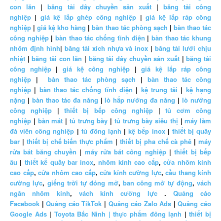
con lăn
|
băng tải dây chuyền sản xuất
|
băng tải công
nghiệp
|
giá kệ lắp ghép công nghiệp
|
giá kệ lắp ráp công
nghiệp
|
giá kệ kho hàng
|
bàn thao tác phòng sạch
|
bàn thao tác
công nghiệp
|
bàn thao tác chống tĩnh điện
|
bàn thao tác khung
nhôm định hình
|
băng tải xích nhựa và inox
|
băng tải lưới chịu
nhiệt
|
băng tải con lăn
|
băng tải dây chuyền sản xuất
|
băng tải
công nghiệp
|
giá kệ công nghiệp
|
giá kệ lắp ráp công
nghiệp
|
bàn thao tác phòng sạch
|
bàn thao tác công
nghiệp
|
bàn thao tác chống tĩnh điện
|
kệ trung tải
|
kệ hạng
nặng
|
bàn thao tác đa năng
|
lò hấp nướng đa năng
|
lò nướng
công nghiệp
|
thiết bị bếp công nghiệp
|
tủ cơm công
nghiệp
|
bàn mát
|
tủ trưng bày
|
tủ trưng bày siêu thị
|
máy làm
đá viên công nghiệp
|
tủ đông lạnh
|
kệ bếp inox
|
thiết bị quầy
bar
|
thiết bị chế biến thực phẩm
|
thiết bị pha chế cà phê
|
máy
rửa bát băng chuyền
|
máy rửa bát công nghiệp
|
thiết bị bếp
âu
|
thiết kế quầy bar inox
,
nhôm kính cao cấp
,
cửa nhôm kính
cao cấp
,
cửa nhôm cao cấp
,
cửa kính cường lực
,
cầu thang kính
cường lực
,
giếng trời tự đóng mở
,
ban công mở tự động
,
vách
ngăn nhôm kính
,
vách kính cường lực
.
Quảng cáo
Facebook
|
Quảng cáo TikTok
|
Quảng cáo Zalo Ads
|
Quảng cáo
Google Ads
|
Toyota Bắc Ninh |
thực phẩm đông lạnh
|
thiết bị