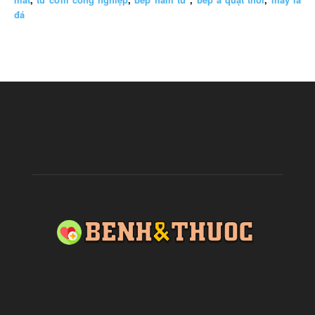
đá
ABOUT US