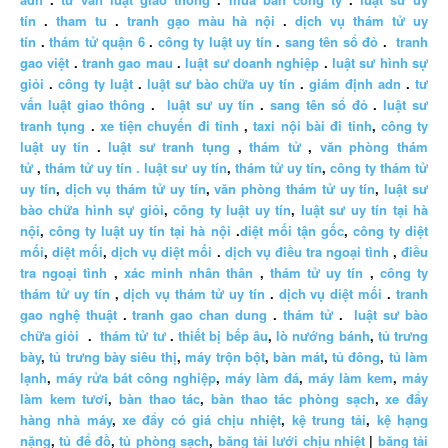
tín
.
tham tu
.
tranh gạo màu hà nội
.
dịch vụ thám tử uy
tín
.
thám tử quận 6
.
công ty luật uy tín
.
sang tên sổ đỏ
.
tranh
gao việt
.
tranh gao mau
.
luật sư doanh nghiệp
.
luật sư hình sự
giỏi
.
công ty luật
.
luật sư bào chữa uy tín
.
giám định adn
.
tư
vấn luật giao thông
.
luật sư uy tín
.
sang tên sổ đỏ
.
luật sư
tranh tụng
.
xe tiện chuyến đi tỉnh
,
taxi nội bài đi tỉnh
,
công ty
luật uy tín
.
luật sư tranh tụng
,
thám tử
,
văn phòng thám
tử
,
thám tử uy tín .
luật sư uy tín
,
thám tử uy tín
,
công ty thám tử
uy tín
,
dịch vụ thám tử uy tín
,
văn phòng thám tử uy tín
,
luật sư
bào chữa hình sự giỏi
,
công ty luật uy tín
,
luật sư uy tín tại hà
nội
,
công ty luật uy tín tại hà nội
.
diệt mối tận gốc
,
công ty diệt
mối
,
diệt mối
,
dịch vụ diệt mối
.
dịch vụ điều tra ngoại tình
,
điều
tra ngoại tình
,
xác minh nhân thân
,
thám tử uy tín
,
công ty
thám tử uy tín
,
dịch vụ thám tử uy tín
.
dịch vụ diệt mối
.
tranh
gao nghệ thuật
.
tranh gao chan dung
.
thám tử
.
luật sư bào
chữa giỏi
.
thám tử tư
.
thiết bị bếp âu
,
lò nướng bánh
,
tủ trưng
bày
,
tủ trưng bày siêu thị
,
máy trộn bột
,
bàn mát
,
tủ đông
,
tủ làm
lạnh
,
máy rửa bát công nghiệp
,
máy làm đá
,
máy làm kem
,
máy
làm kem tươi
,
bàn thao tác
,
bàn thao tác phòng sạch
,
xe đẩy
hàng nhà máy
,
xe đẩy có giá chịu nhiệt
,
kệ trung tải
,
kệ hạng
nặng
,
tủ để đồ
,
tủ phòng sạch
,
băng tải lưới chịu nhiệt
|
băng tải