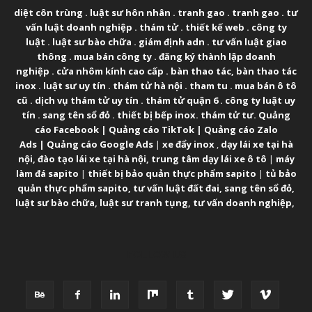
diệt côn trùng
.
luật sư hôn nhân
.
tranh gao
.
tranh gao
.
tư
vấn luật doanh nghiệp
.
thám tử
.
thiết kế web
.
công ty
luật
.
luật sư bào chữa
.
giám định adn
.
tư vấn luật giao
thông
.
mua bán công ty
.
đăng ký thành lập doanh
nghiệp
.
cửa nhôm kính cao cấp
.
bàn thao tác
,
bàn thao tác
inox
.
luật sư uy tín
.
thám tử hà nội
.
tham tu
.
mua bán ô tô
cũ
.
dịch vụ thám tử uy tín
.
thám tử quận 6
.
công ty luật uy
tín
.
sang tên sổ đỏ
.
thiết bị bếp inox
.
thám tử tư
.
Quảng
cáo Facebook
|
Quảng cáo TikTok
|
Quảng cáo Zalo
Ads
|
Quảng cáo Google Ads
|
xe đẩy inox
,
dạy lái xe tại hà
nội
,
đào tạo lái xe tại hà nội
,
trung tâm dạy lái xe ô tô
|
máy
làm đá sapito
|
thiết bị bảo quản thực phẩm sapito
|
tủ bảo
quản thực phẩm sapito
,
tư vấn luật đất đai
,
sang tên sổ đỏ
,
luật sư bào chữa
,
luật sư tranh tụng
,
tư vấn doanh nghiệp
,
FOLLOW US