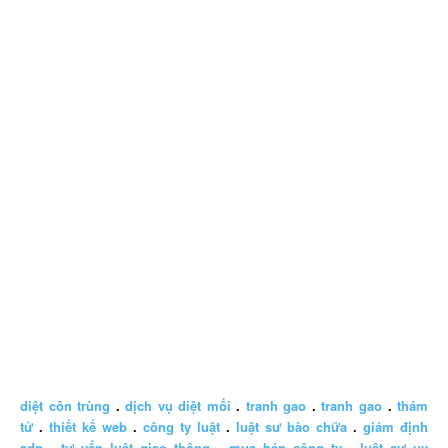
diệt côn trùng
.
dịch vụ diệt mối
.
tranh gao
.
tranh gao
.
thám
tử
.
thiết kế web
.
công ty luật
.
luật sư bào chữa
.
giám định
adn
.
tư vấn luật giao thông
.
mua bán công ty
.
luật sư uy