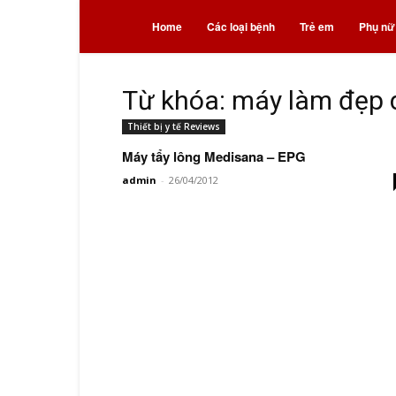
Bệnh
Home
Các loại bệnh
Trẻ em
Phụ nữ
và
Từ khóa: máy làm đẹp 
Thiết bị y tế Reviews
thuốc
Máy tẩy lông Medisana – EPG
admin
-
26/04/2012