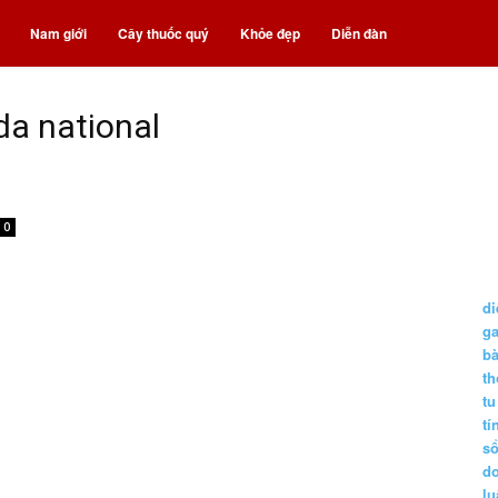
Nam giới
Cây thuốc quý
Khỏe đẹp
Diễn đàn
da national
0
di
g
b
t
tu
tí
s
d
lu