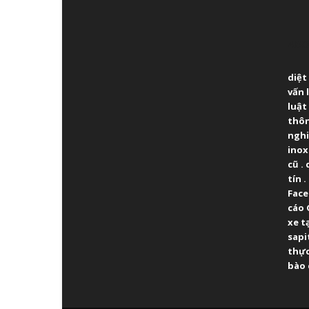
ABO
diệt
vấn 
luật
thô
ngh
inox
cũ
.
tín
.
Fac
cáo 
xe t
sapi
thực
bào