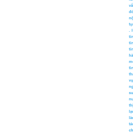
vấ
đ
nộ
tụ
.
tí
tí
tí
h
m
tì
th
vụ
ng
sư
n
th
lạ
l
tá
ch