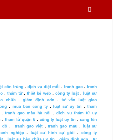
ệt côn trùng
.
dịch vụ diệt mối
.
tranh gao
.
tranh
ao
.
thám tử
.
thiết kế web
.
công ty luật
.
luật sư
ào chữa
.
giám định adn
.
tư vấn luật giao
hông
.
mua bán công ty
.
luật sư uy tín
.
tham
.
tranh gạo màu hà nội
.
dịch vụ thám tử uy
n
.
thám tử quận 6
.
công ty luật uy tín
.
sang tên
ổ đỏ
.
tranh gao việt
.
tranh gao mau
.
luật sư
oanh nghiệp
.
luật sư hình sự giỏi
.
công ty
ật
.
luật sư bào chữa uy tín
.
giám định adn
.
tư