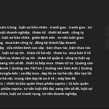
UT US
F
 côn trùng
.
luật sư hôn nhân
.
tranh gao
.
tranh gao
.
tư
luật doanh nghiệp
.
thám tử
.
thiết kế web
.
công ty
.
luật sư bào chữa
.
giám định adn
.
tư vấn luật giao
ng
.
mua bán công ty
.
đăng ký thành lập doanh
iệp
.
cửa nhôm kính cao cấp
.
bàn thao tác
,
bàn thao tác
.
luật sư uy tín
.
thám tử hà nội
.
tham tu
.
mua bán ô tô
dịch vụ thám tử uy tín
.
thám tử quận 6
.
công ty luật uy
sang tên sổ đỏ
.
thiết bị bếp inox
.
thám tử tư
.
Quảng cáo
ebook
|
Quảng cáo TikTok
|
Quảng cáo Zalo Ads
|
Quảng
Google Ads
|
xe đẩy inox
,
dạy lái xe tại hà nội
,
đào tạo lái
ại hà nội
,
trung tâm dạy lái xe ô tô
|
máy làm đá
to
|
thiết bị bảo quản thực phẩm sapito
|
tủ bảo quản
 phẩm sapito
,
tư vấn luật đất đai
,
sang tên sổ đỏ
,
luật sư
 chữa
,
luật sư tranh tụng
,
tư vấn doanh nghiệp
,