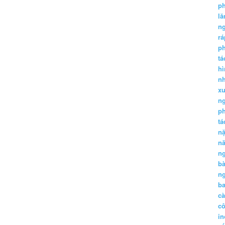
p
lă
n
r
p
tá
hì
nh
xu
n
p
t
n
n
n
b
n
ba
c
c
in