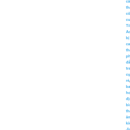
c
th
c
c
Ti
A
bị
c
th
p
đấ
tr
cụ
rẻ
ba
h
đị
bì
th
ă
ki
Ji