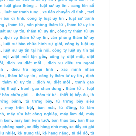
n luật giao thông
.
luật sư uy tín
.
sang tên sổ
ỏ
.
luật sư tranh tụng
.
xe tiện chuyến đi tỉnh
,
taxi
i bài đi tỉnh
,
công ty luật uy tín
.
luật sư tranh
ng
,
thám tử
,
văn phòng thám tử
,
thám tử uy tín
luật sư uy tín
,
thám tử uy tín
,
công ty thám tử uy
n
,
dịch vụ thám tử uy tín
,
văn phòng thám tử uy
n
,
luật sư bào chữa hình sự giỏi
,
công ty luật uy
n
,
luật sư uy tín tại hà nội
,
công ty luật uy tín tại
à nội
.
diệt mối tận gốc
,
công ty diệt mối
,
diệt
ối
,
dịch vụ diệt mối
.
dịch vụ điều tra ngoại
nh
,
điều tra ngoại tình
,
xác minh nhân
ân
,
thám tử uy tín
,
công ty thám tử uy tín
,
dịch
 thám tử uy tín
.
dịch vụ diệt mối
.
tranh gao
hệ thuật
.
tranh gao chan dung
.
thám tử
.
luật
 bào chữa giỏi
.
thám tử tư
.
thiết bị bếp âu
,
lò
ướng bánh
,
tủ trưng bày
,
tủ trưng bày siêu
ị
,
máy trộn bột
,
bàn mát
,
tủ đông
,
tủ làm
nh
,
máy rửa bát công nghiệp
,
máy làm đá
,
máy
àm kem
,
máy làm kem tươi
,
bàn thao tác
,
bàn thao
c phòng sạch
,
xe đẩy hàng nhà máy
,
xe đẩy có giá
ịu nhiệt
,
kệ trung tải
,
kệ hạng nặng
,
tủ để đồ
,
tủ