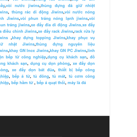
uầy
,
vòi nước jiwins
,
thùng đựng đá giữ nhiệt
wins
,
thùng rác di động Jiwins
,
vòi nước nóng
nh Jiwins
,
vòi phun tráng nóng lạnh jiwins
,
vòi
un tráng jiwins
,
xe đẩy đĩa di động Jiwins,
xe đẩy
a điều chỉnh Jiwins
,
xe đẩy rack Jiwins
,
rack rửa ly
wins
,
khay đựng topping Jiwins
,
khay phục vụ
hữ nhật Jiwins
,
thùng đựng nguyên liệu
wins
,
khay GN Inox Jiwins
,
khay GN PC Jiwins
,
linh
iện bếp từ công nghiệp
,
dụng cụ khách sạn
,
đồ
ùng khách sạn
,
dụng cụ dọn phòng
,
xe đẩy dọn
hòng
,
xe đẩy dọn bát đũa
,
thiết bị bếp công
ghiệp
,
bếp á từ
,
tủ đông
,
tủ mát
,
tủ cơm công
ghiệp
,
bếp hầm từ
,
bếp á quạt thổi
,
máy là đá