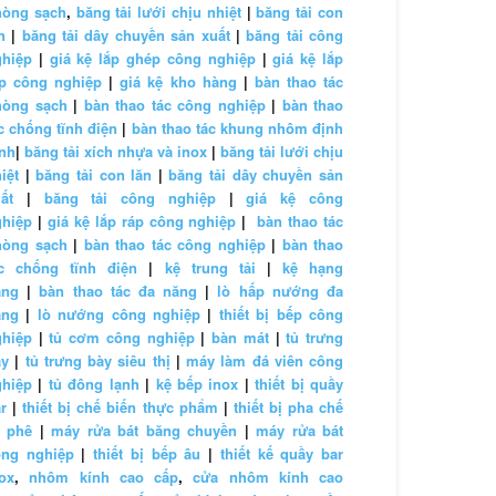
hòng sạch
,
băng tải lưới chịu nhiệt
|
băng tải con
n
|
băng tải dây chuyền sản xuất
|
băng tải công
ghiệp
|
giá kệ lắp ghép công nghiệp
|
giá kệ lắp
áp công nghiệp
|
giá kệ kho hàng
|
bàn thao tác
hòng sạch
|
bàn thao tác công nghiệp
|
bàn thao
c chống tĩnh điện
|
bàn thao tác khung nhôm định
nh
|
băng tải xích nhựa và inox
|
băng tải lưới chịu
iệt
|
băng tải con lăn
|
băng tải dây chuyền sản
ất
|
băng tải công nghiệp
|
giá kệ công
ghiệp
|
giá kệ lắp ráp công nghiệp
|
bàn thao tác
hòng sạch
|
bàn thao tác công nghiệp
|
bàn thao
ác chống tĩnh điện
|
kệ trung tải
|
kệ hạng
ặng
|
bàn thao tác đa năng
|
lò hấp nướng đa
ăng
|
lò nướng công nghiệp
|
thiết bị bếp công
ghiệp
|
tủ cơm công nghiệp
|
bàn mát
|
tủ trưng
ày
|
tủ trưng bày siêu thị
|
máy làm đá viên công
ghiệp
|
tủ đông lạnh
|
kệ bếp inox
|
thiết bị quầy
r
|
thiết bị chế biến thực phẩm
|
thiết bị pha chế
à phê
|
máy rửa bát băng chuyền
|
máy rửa bát
ông nghiệp
|
thiết bị bếp âu
|
thiết kế quầy bar
ox
,
nhôm kính cao cấp
,
cửa nhôm kính cao