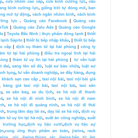
ấp
,
cửa nhôm cao cấp
,
cửa kính cường lực
,
cầu
ang kính cường lực
,
giếng trời tự đóng mở
,
ban
ông mở tự động
,
vách ngăn nhôm kính
,
vách kính
ường lực
.
Quảng cáo Facebook
|
Quảng cáo
kTok
|
Quảng cáo Zalo Ads
|
Quảng cáo Google
ds
|
Toyota Bắc Ninh |
thực phẩm đông lạnh
|
thiết
 lạnh Sápito
|
thiết bị bếp nhập khẩu
, |
thiết bị bếp
ao cấp
|
dịch vụ thám tử tại hải phòng
|
công ty
ám tử tại hải phòng
|
điều tra ngoại tình tại hải
hòng
|
thám tử uy tín tại hải phòng
|
tư vấn luật
t đai
,
sang tên sổ đỏ
,
luật sư bào chữa
,
luật sư
anh tụng
,
tư vấn doanh nghiệp
,
xe đẩy hàng
,
dụng
 khách sạn cao cấp
,
taxi nội bài
,
taxi nội bài giá
,
bảng giá taxi nội bài
,
taxi nội bài
,
taxi sân
y
,
xe sân bay
,
xe du lịch
,
xe hà nội đi thanh
oá
,
xe hà nội đi ninh bình
,
xe hà nội đi nam
nh
,
xe hà nội đi quảng ninh
,
xe hà nội đi thái
nh
,
trung tâm dạy lái xe
,
dạy lái xe hà nội
,
dịch vụ
ám tử uy tín tại hà nội
,
suất ăn công nghiệp
,
suất
n trường học
,
dịch vụ tiệc cưới
,
dịch vụ tiệc sự
ện
,
cung ứng thực phẩm an toàn
,
jiwins
,
rack
wins
,
vòi Jiwins
,
thùng rác Jiwins
,
bếp từ âm