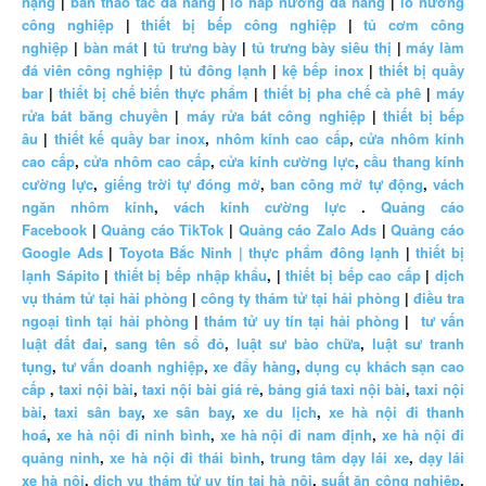
nặng
|
bàn thao tác đa năng
|
lò hấp nướng đa năng
|
lò nướng
công nghiệp
|
thiết bị bếp công nghiệp
|
tủ cơm công
nghiệp
|
bàn mát
|
tủ trưng bày
|
tủ trưng bày siêu thị
|
máy làm
đá viên công nghiệp
|
tủ đông lạnh
|
kệ bếp inox
|
thiết bị quầy
bar
|
thiết bị chế biến thực phẩm
|
thiết bị pha chế cà phê
|
máy
rửa bát băng chuyền
|
máy rửa bát công nghiệp
|
thiết bị bếp
âu
|
thiết kế quầy bar inox
,
nhôm kính cao cấp
,
cửa nhôm kính
cao cấp
,
cửa nhôm cao cấp
,
cửa kính cường lực
,
cầu thang kính
cường lực
,
giếng trời tự đóng mở
,
ban công mở tự động
,
vách
ngăn nhôm kính
,
vách kính cường lực
.
Quảng cáo
Facebook
|
Quảng cáo TikTok
|
Quảng cáo Zalo Ads
|
Quảng cáo
Google Ads
|
Toyota Bắc Ninh |
thực phẩm đông lạnh
|
thiết bị
lạnh Sápito
|
thiết bị bếp nhập khẩu
, |
thiết bị bếp cao cấp
|
dịch
vụ thám tử tại hải phòng
|
công ty thám tử tại hải phòng
|
điều tra
ngoại tình tại hải phòng
|
thám tử uy tín tại hải phòng
|
tư vấn
luật đất đai
,
sang tên sổ đỏ
,
luật sư bào chữa
,
luật sư tranh
tụng
,
tư vấn doanh nghiệp
,
xe đẩy hàng
,
dụng cụ khách sạn cao
cấp
,
taxi nội bài
,
taxi nội bài giá rẻ
,
bảng giá taxi nội bài
,
taxi nội
bài
,
taxi sân bay
,
xe sân bay
,
xe du lịch
,
xe hà nội đi thanh
hoá
,
xe hà nội đi ninh bình
,
xe hà nội đi nam định
,
xe hà nội đi
quảng ninh
,
xe hà nội đi thái bình
,
trung tâm dạy lái xe
,
dạy lái
xe hà nội
,
dịch vụ thám tử uy tín tại hà nội
,
suất ăn công nghiệp
,