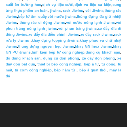
suất ăn trường học
,
dịch vụ tiệc cưới
,
dịch vụ tiệc sự kiện
,
cung
ứng thực phẩm an toàn
,
jiwins
,
rack Jiwins
,
vòi Jiwins
,
thùng rác
Jiwins
,
bếp từ âm quầy
,
vòi nước jiwins
,
thùng đựng đá giữ nhiệt
Jiwins
,
thùng rác di động Jiwins
,
vòi nước nóng lạnh Jiwins
,
vòi
phun tráng nóng lạnh jiwins
,
vòi phun tráng jiwins
,
xe đẩy đĩa di
động Jiwins,
xe đẩy đĩa điều chỉnh Jiwins
,
xe đẩy rack Jiwins
,
rack
rửa ly Jiwins
,
khay đựng topping Jiwins
,
khay phục vụ chữ nhật
Jiwins
,
thùng đựng nguyên liệu Jiwins
,
khay GN Inox Jiwins
,
khay
GN PC Jiwins
,
linh kiện bếp từ công nghiệp
,
dụng cụ khách sạn
,
đồ dùng khách sạn
,
dụng cụ dọn phòng
,
xe đẩy dọn phòng
,
xe
đẩy dọn bát đũa
,
thiết bị bếp công nghiệp
,
bếp á từ
,
tủ đông
,
tủ
mát
,
tủ cơm công nghiệp
,
bếp hầm từ
,
bếp á quạt thổi
,
máy là
đá