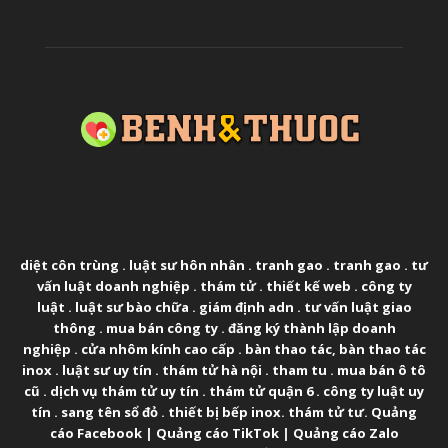
ABOUT US
diệt côn trùng
.
luật sư hôn nhân
.
tranh gao
.
tranh gao
.
tư
vấn luật doanh nghiệp
.
thám tử
.
thiết kế web
.
công ty
luật
.
luật sư bào chữa
.
giám định adn
.
tư vấn luật giao
thông
.
mua bán công ty
.
đăng ký thành lập doanh
nghiệp
.
cửa nhôm kính cao cấp
.
bàn thao tác
,
bàn thao tác
inox
.
luật sư uy tín
.
thám tử hà nội
.
tham tu
.
mua bán ô tô
cũ
.
dịch vụ thám tử uy tín
.
thám tử quận 6
.
công ty luật uy
tín
.
sang tên sổ đỏ
.
thiết bị bếp inox
.
thám tử tư
.
Quảng
cáo Facebook
|
Quảng cáo TikTok
|
Quảng cáo Zalo