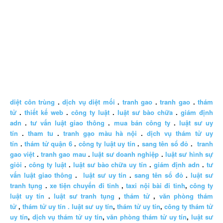
diệt côn trùng
.
dịch vụ diệt mối
.
tranh gao
.
tranh gao
.
thám
tử
.
thiết kế web
.
công ty luật
.
luật sư bào chữa
.
giám định
adn
.
tư vấn luật giao thông
.
mua bán công ty
.
luật sư uy
tín
.
tham tu
.
tranh gạo màu hà nội
.
dịch vụ thám tử uy
tín
.
thám tử quận 6
.
công ty luật uy tín
.
sang tên sổ đỏ
.
tranh
gao việt
.
tranh gao mau
.
luật sư doanh nghiệp
.
luật sư hình sự
giỏi
.
công ty luật
.
luật sư bào chữa uy tín
.
giám định adn
.
tư
vấn luật giao thông
.
luật sư uy tín
.
sang tên sổ đỏ
.
luật sư
tranh tụng
.
xe tiện chuyến đi tỉnh
,
taxi nội bài đi tỉnh
,
công ty
luật uy tín
.
luật sư tranh tụng
,
thám tử
,
văn phòng thám
tử
,
thám tử uy tín .
luật sư uy tín
,
thám tử uy tín
,
công ty thám tử
uy tín
,
dịch vụ thám tử uy tín
,
văn phòng thám tử uy tín
,
luật sư