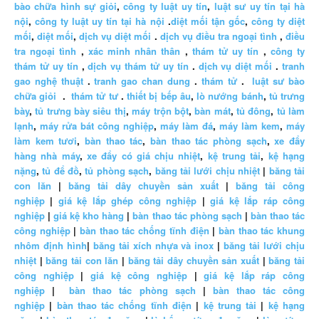
bào chữa hình sự giỏi
,
công ty luật uy tín
,
luật sư uy tín tại hà
nội
,
công ty luật uy tín tại hà nội
.
diệt mối tận gốc
,
công ty diệt
mối
,
diệt mối
,
dịch vụ diệt mối
.
dịch vụ điều tra ngoại tình
,
điều
tra ngoại tình
,
xác minh nhân thân
,
thám tử uy tín
,
công ty
thám tử uy tín
,
dịch vụ thám tử uy tín
.
dịch vụ diệt mối
.
tranh
gao nghệ thuật
.
tranh gao chan dung
.
thám tử
.
luật sư bào
chữa giỏi
.
thám tử tư
.
thiết bị bếp âu
,
lò nướng bánh
,
tủ trưng
bày
,
tủ trưng bày siêu thị
,
máy trộn bột
,
bàn mát
,
tủ đông
,
tủ làm
lạnh
,
máy rửa bát công nghiệp
,
máy làm đá
,
máy làm kem
,
máy
làm kem tươi
,
bàn thao tác
,
bàn thao tác phòng sạch
,
xe đẩy
hàng nhà máy
,
xe đẩy có giá chịu nhiệt
,
kệ trung tải
,
kệ hạng
nặng
,
tủ để đồ
,
tủ phòng sạch
,
băng tải lưới chịu nhiệt
|
băng tải
con lăn
|
băng tải dây chuyền sản xuất
|
băng tải công
nghiệp
|
giá kệ lắp ghép công nghiệp
|
giá kệ lắp ráp công
nghiệp
|
giá kệ kho hàng
|
bàn thao tác phòng sạch
|
bàn thao tác
công nghiệp
|
bàn thao tác chống tĩnh điện
|
bàn thao tác khung
nhôm định hình
|
băng tải xích nhựa và inox
|
băng tải lưới chịu
nhiệt
|
băng tải con lăn
|
băng tải dây chuyền sản xuất
|
băng tải
công nghiệp
|
giá kệ công nghiệp
|
giá kệ lắp ráp công
nghiệp
|
bàn thao tác phòng sạch
|
bàn thao tác công
nghiệp
|
bàn thao tác chống tĩnh điện
|
kệ trung tải
|
kệ hạng