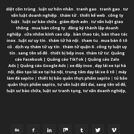
diệt côn trùng
.
luật sư hôn nhân
.
tranh gao
.
tranh gao
.
tư
vấn luật doanh nghiệp
.
thám tử
.
thiết kế web
.
công ty
luật
.
luật sư bào chữa
.
giám định adn
.
tư vấn luật giao
thông
.
mua bán công ty
.
đăng ký thành lập doanh
nghiệp
.
cửa nhôm kính cao cấp
.
bàn thao tác
,
bàn thao tác
inox
.
luật sư uy tín
.
thám tử hà nội
.
tham tu
.
mua bán ô tô
cũ
.
dịch vụ thám tử uy tín
.
thám tử quận 6
.
công ty luật uy
tín
.
sang tên sổ đỏ
.
thiết bị bếp inox
.
thám tử tư
.
Quảng
cáo Facebook
|
Quảng cáo TikTok
|
Quảng cáo Zalo
Ads
|
Quảng cáo Google Ads
|
xe đẩy inox
,
dạy lái xe tại hà
nội
,
đào tạo lái xe tại hà nội
,
trung tâm dạy lái xe ô tô
|
máy
làm đá sapito
|
thiết bị bảo quản thực phẩm sapito
|
tủ bảo
quản thực phẩm sapito
,
tư vấn luật đất đai
,
sang tên sổ đỏ
,
luật sư bào chữa
,
luật sư tranh tụng
,
tư vấn doanh nghiệp
,
FOLLOW US