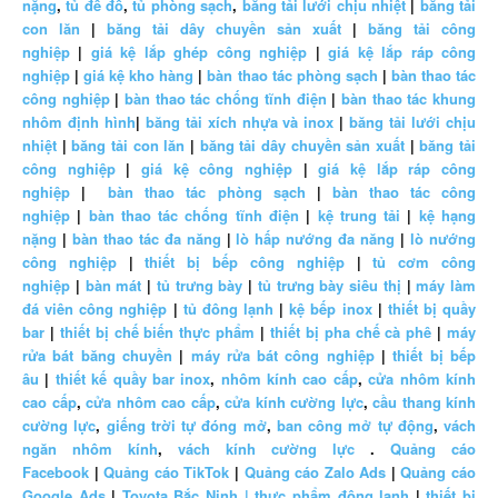
nặng
,
tủ để đồ
,
tủ phòng sạch
,
băng tải lưới chịu nhiệt
|
băng tải
con lăn
|
băng tải dây chuyền sản xuất
|
băng tải công
nghiệp
|
giá kệ lắp ghép công nghiệp
|
giá kệ lắp ráp công
nghiệp
|
giá kệ kho hàng
|
bàn thao tác phòng sạch
|
bàn thao tác
công nghiệp
|
bàn thao tác chống tĩnh điện
|
bàn thao tác khung
nhôm định hình
|
băng tải xích nhựa và inox
|
băng tải lưới chịu
nhiệt
|
băng tải con lăn
|
băng tải dây chuyền sản xuất
|
băng tải
công nghiệp
|
giá kệ công nghiệp
|
giá kệ lắp ráp công
nghiệp
|
bàn thao tác phòng sạch
|
bàn thao tác công
nghiệp
|
bàn thao tác chống tĩnh điện
|
kệ trung tải
|
kệ hạng
nặng
|
bàn thao tác đa năng
|
lò hấp nướng đa năng
|
lò nướng
công nghiệp
|
thiết bị bếp công nghiệp
|
tủ cơm công
nghiệp
|
bàn mát
|
tủ trưng bày
|
tủ trưng bày siêu thị
|
máy làm
đá viên công nghiệp
|
tủ đông lạnh
|
kệ bếp inox
|
thiết bị quầy
bar
|
thiết bị chế biến thực phẩm
|
thiết bị pha chế cà phê
|
máy
rửa bát băng chuyền
|
máy rửa bát công nghiệp
|
thiết bị bếp
âu
|
thiết kế quầy bar inox
,
nhôm kính cao cấp
,
cửa nhôm kính
cao cấp
,
cửa nhôm cao cấp
,
cửa kính cường lực
,
cầu thang kính
cường lực
,
giếng trời tự đóng mở
,
ban công mở tự động
,
vách
ngăn nhôm kính
,
vách kính cường lực
.
Quảng cáo
Facebook
|
Quảng cáo TikTok
|
Quảng cáo Zalo Ads
|
Quảng cáo
Google Ads
|
Toyota Bắc Ninh |
thực phẩm đông lạnh
|
thiết bị