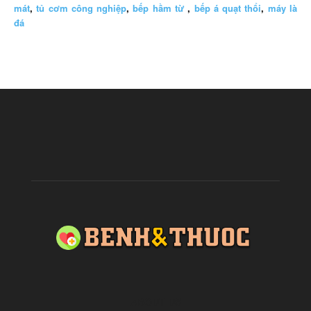
mát
,
tủ cơm công nghiệp
,
bếp hầm từ
,
bếp á quạt thổi
,
máy là
đá
ABOUT US