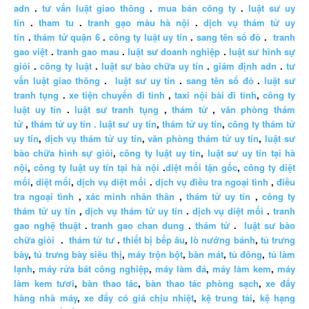
adn
.
tư vấn luật giao thông
.
mua bán công ty
.
luật sư uy
tín
.
tham tu
.
tranh gạo màu hà nội
.
dịch vụ thám tử uy
tín
.
thám tử quận 6
.
công ty luật uy tín
.
sang tên sổ đỏ
.
tranh
gao việt
.
tranh gao mau
.
luật sư doanh nghiệp
.
luật sư hình sự
giỏi
.
công ty luật
.
luật sư bào chữa uy tín
.
giám định adn
.
tư
vấn luật giao thông
.
luật sư uy tín
.
sang tên sổ đỏ
.
luật sư
tranh tụng
.
xe tiện chuyến đi tỉnh
,
taxi nội bài đi tỉnh
,
công ty
luật uy tín
.
luật sư tranh tụng
,
thám tử
,
văn phòng thám
tử
,
thám tử uy tín .
luật sư uy tín
,
thám tử uy tín
,
công ty thám tử
uy tín
,
dịch vụ thám tử uy tín
,
văn phòng thám tử uy tín
,
luật sư
bào chữa hình sự giỏi
,
công ty luật uy tín
,
luật sư uy tín tại hà
nội
,
công ty luật uy tín tại hà nội
.
diệt mối tận gốc
,
công ty diệt
mối
,
diệt mối
,
dịch vụ diệt mối
.
dịch vụ điều tra ngoại tình
,
điều
tra ngoại tình
,
xác minh nhân thân
,
thám tử uy tín
,
công ty
thám tử uy tín
,
dịch vụ thám tử uy tín
.
dịch vụ diệt mối
.
tranh
gao nghệ thuật
.
tranh gao chan dung
.
thám tử
.
luật sư bào
chữa giỏi
.
thám tử tư
.
thiết bị bếp âu
,
lò nướng bánh
,
tủ trưng
bày
,
tủ trưng bày siêu thị
,
máy trộn bột
,
bàn mát
,
tủ đông
,
tủ làm
lạnh
,
máy rửa bát công nghiệp
,
máy làm đá
,
máy làm kem
,
máy
làm kem tươi
,
bàn thao tác
,
bàn thao tác phòng sạch
,
xe đẩy
hàng nhà máy
,
xe đẩy có giá chịu nhiệt
,
kệ trung tải
,
kệ hạng