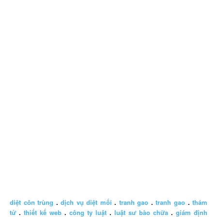
diệt côn trùng
.
dịch vụ diệt mối
.
tranh gao
.
tranh gao
.
thám
tử
.
thiết kế web
.
công ty luật
.
luật sư bào chữa
.
giám định