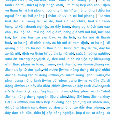
lạnh Sápito
|
thiết bị bếp nhập khẩu
, |
thiết bị bếp cao cấp
|
dịch
vụ thám tử tại hải phòng
|
công ty thám tử tại hải phòng
|
điều tra
ngoại tình tại hải phòng
|
thám tử uy tín tại hải phòng
|
tư vấn
luật đất đai
,
sang tên sổ đỏ
,
luật sư bào chữa
,
luật sư tranh
tụng
,
tư vấn doanh nghiệp
,
xe đẩy hàng
,
dụng cụ khách sạn cao
cấp
,
taxi nội bài
,
taxi nội bài giá rẻ
,
bảng giá taxi nội bài
,
taxi nội
bài
,
taxi sân bay
,
xe sân bay
,
xe du lịch
,
xe hà nội đi thanh
hoá
,
xe hà nội đi ninh bình
,
xe hà nội đi nam định
,
xe hà nội đi
quảng ninh
,
xe hà nội đi thái bình
,
trung tâm dạy lái xe
,
dạy lái
xe hà nội
,
dịch vụ thám tử uy tín tại hà nội
,
suất ăn công nghiệp
,
suất ăn trường học
,
dịch vụ tiệc cưới
,
dịch vụ tiệc sự kiện
,
cung
ứng thực phẩm an toàn
,
jiwins
,
rack Jiwins
,
vòi Jiwins
,
thùng rác
Jiwins
,
bếp từ âm quầy
,
vòi nước jiwins
,
thùng đựng đá giữ nhiệt
Jiwins
,
thùng rác di động Jiwins
,
vòi nước nóng lạnh Jiwins
,
vòi
phun tráng nóng lạnh jiwins
,
vòi phun tráng jiwins
,
xe đẩy đĩa di
động Jiwins,
xe đẩy đĩa điều chỉnh Jiwins
,
xe đẩy rack Jiwins
,
rack
rửa ly Jiwins
,
khay đựng topping Jiwins
,
khay phục vụ chữ nhật
Jiwins
,
thùng đựng nguyên liệu Jiwins
,
khay GN Inox Jiwins
,
khay
GN PC Jiwins
,
linh kiện bếp từ công nghiệp
,
dụng cụ khách sạn
,
đồ dùng khách sạn
,
dụng cụ dọn phòng
,
xe đẩy dọn phòng
,
xe
đẩy dọn bát đũa
,
thiết bị bếp công nghiệp
,
bếp á từ
,
tủ đông
,
tủ