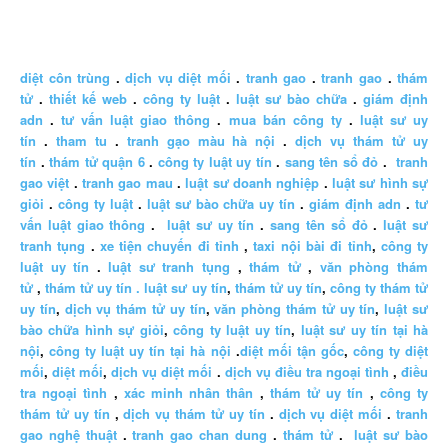
diệt côn trùng
.
dịch vụ diệt mối
.
tranh gao
.
tranh gao
.
thám
tử
.
thiết kế web
.
công ty luật
.
luật sư bào chữa
.
giám định
adn
.
tư vấn luật giao thông
.
mua bán công ty
.
luật sư uy
tín
.
tham tu
.
tranh gạo màu hà nội
.
dịch vụ thám tử uy
tín
.
thám tử quận 6
.
công ty luật uy tín
.
sang tên sổ đỏ
.
tranh
gao việt
.
tranh gao mau
.
luật sư doanh nghiệp
.
luật sư hình sự
giỏi
.
công ty luật
.
luật sư bào chữa uy tín
.
giám định adn
.
tư
vấn luật giao thông
.
luật sư uy tín
.
sang tên sổ đỏ
.
luật sư
tranh tụng
.
xe tiện chuyến đi tỉnh
,
taxi nội bài đi tỉnh
,
công ty
luật uy tín
.
luật sư tranh tụng
,
thám tử
,
văn phòng thám
tử
,
thám tử uy tín .
luật sư uy tín
,
thám tử uy tín
,
công ty thám tử
uy tín
,
dịch vụ thám tử uy tín
,
văn phòng thám tử uy tín
,
luật sư
bào chữa hình sự giỏi
,
công ty luật uy tín
,
luật sư uy tín tại hà
nội
,
công ty luật uy tín tại hà nội
.
diệt mối tận gốc
,
công ty diệt
mối
,
diệt mối
,
dịch vụ diệt mối
.
dịch vụ điều tra ngoại tình
,
điều
tra ngoại tình
,
xác minh nhân thân
,
thám tử uy tín
,
công ty
thám tử uy tín
,
dịch vụ thám tử uy tín
.
dịch vụ diệt mối
.
tranh
gao nghệ thuật
.
tranh gao chan dung
.
thám tử
.
luật sư bào