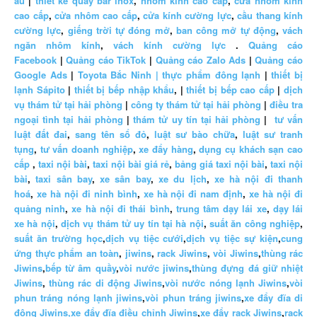
âu
|
thiết kế quầy bar inox
,
nhôm kính cao cấp
,
cửa nhôm kính
cao cấp
,
cửa nhôm cao cấp
,
cửa kính cường lực
,
cầu thang kính
cường lực
,
giếng trời tự đóng mở
,
ban công mở tự động
,
vách
ngăn nhôm kính
,
vách kính cường lực
.
Quảng cáo
Facebook
|
Quảng cáo TikTok
|
Quảng cáo Zalo Ads
|
Quảng cáo
Google Ads
|
Toyota Bắc Ninh |
thực phẩm đông lạnh
|
thiết bị
lạnh Sápito
|
thiết bị bếp nhập khẩu
, |
thiết bị bếp cao cấp
|
dịch
vụ thám tử tại hải phòng
|
công ty thám tử tại hải phòng
|
điều tra
ngoại tình tại hải phòng
|
thám tử uy tín tại hải phòng
|
tư vấn
luật đất đai
,
sang tên sổ đỏ
,
luật sư bào chữa
,
luật sư tranh
tụng
,
tư vấn doanh nghiệp
,
xe đẩy hàng
,
dụng cụ khách sạn cao
cấp
,
taxi nội bài
,
taxi nội bài giá rẻ
,
bảng giá taxi nội bài
,
taxi nội
bài
,
taxi sân bay
,
xe sân bay
,
xe du lịch
,
xe hà nội đi thanh
hoá
,
xe hà nội đi ninh bình
,
xe hà nội đi nam định
,
xe hà nội đi
quảng ninh
,
xe hà nội đi thái bình
,
trung tâm dạy lái xe
,
dạy lái
xe hà nội
,
dịch vụ thám tử uy tín tại hà nội
,
suất ăn công nghiệp
,
suất ăn trường học
,
dịch vụ tiệc cưới
,
dịch vụ tiệc sự kiện
,
cung
ứng thực phẩm an toàn
,
jiwins
,
rack Jiwins
,
vòi Jiwins
,
thùng rác
Jiwins
,
bếp từ âm quầy
,
vòi nước jiwins
,
thùng đựng đá giữ nhiệt
Jiwins
,
thùng rác di động Jiwins
,
vòi nước nóng lạnh Jiwins
,
vòi
phun tráng nóng lạnh jiwins
,
vòi phun tráng jiwins
,
xe đẩy đĩa di
động Jiwins,
xe đẩy đĩa điều chỉnh Jiwins
,
xe đẩy rack Jiwins
,
rack