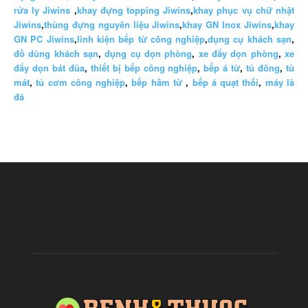
rửa ly Jiwins
,
khay đựng topping Jiwins
,
khay phục vụ chữ nhật
Jiwins
,
thùng đựng nguyên liệu Jiwins
,
khay GN Inox Jiwins
,
khay
GN PC Jiwins
,
linh kiện bếp từ công nghiệp
,
dụng cụ khách sạn
,
đồ dùng khách sạn
,
dụng cụ dọn phòng
,
xe đẩy dọn phòng
,
xe
đẩy dọn bát đũa
,
thiết bị bếp công nghiệp
,
bếp á từ
,
tủ đông
,
tủ
mát
,
tủ cơm công nghiệp
,
bếp hầm từ
,
bếp á quạt thổi
,
máy là
đá