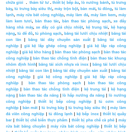
chữa giỏi
.
thám tử tư
.
thiết bị bếp âu
,
lò nướng bánh
,
tủ trưng
bày
,
tủ trưng bày siêu thị
,
máy trộn bột
,
bàn mát
,
tủ đông
,
tủ làm
lạnh
,
máy rửa bát công nghiệp
,
máy làm đá
,
máy làm kem
,
máy
làm kem tươi
,
bàn thao tác
,
bàn thao tác phòng sạch
,
xe đẩy
hàng nhà máy
,
xe đẩy có giá chịu nhiệt
,
kệ trung tải
,
kệ hạng
nặng
,
tủ để đồ
,
tủ phòng sạch
,
băng tải lưới chịu nhiệt
|
băng tải
con lăn
|
băng tải dây chuyền sản xuất
|
băng tải công
nghiệp
|
giá kệ lắp ghép công nghiệp
|
giá kệ lắp ráp công
nghiệp
|
giá kệ kho hàng
|
bàn thao tác phòng sạch
|
bàn thao tác
công nghiệp
|
bàn thao tác chống tĩnh điện
|
bàn thao tác khung
nhôm định hình
|
băng tải xích nhựa và inox
|
băng tải lưới chịu
nhiệt
|
băng tải con lăn
|
băng tải dây chuyền sản xuất
|
băng tải
công nghiệp
|
giá kệ công nghiệp
|
giá kệ lắp ráp công
nghiệp
|
bàn thao tác phòng sạch
|
bàn thao tác công
nghiệp
|
bàn thao tác chống tĩnh điện
|
kệ trung tải
|
kệ hạng
nặng
|
bàn thao tác đa năng
|
lò hấp nướng đa năng
|
lò nướng
công nghiệp
|
thiết bị bếp công nghiệp
|
tủ cơm công
nghiệp
|
bàn mát
|
tủ trưng bày
|
tủ trưng bày siêu thị
|
máy làm
đá viên công nghiệp
|
tủ đông lạnh
|
kệ bếp inox
|
thiết bị quầy
bar
|
thiết bị chế biến thực phẩm
|
thiết bị pha chế cà phê
|
máy
rửa bát băng chuyền
|
máy rửa bát công nghiệp
|
thiết bị bếp