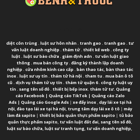
ABOUT US
diệt côn trùng
.
luật sư hôn nhân
.
tranh gao
.
tranh gao
.
tư
vấn luật doanh nghiệp
.
thám tử
.
thiết kế web
.
công ty
luật
.
luật sư bào chữa
.
giám định adn
.
tư vấn luật giao
thông
.
mua bán công ty
.
đăng ký thành lập doanh
nghiệp
.
cửa nhôm kính cao cấp
.
bàn thao tác
,
bàn thao tác
inox
.
luật sư uy tín
.
thám tử hà nội
.
tham tu
.
mua bán ô tô
cũ
.
dịch vụ thám tử uy tín
.
thám tử quận 6
.
công ty luật uy
tín
.
sang tên sổ đỏ
.
thiết bị bếp inox
.
thám tử tư
.
Quảng
cáo Facebook
|
Quảng cáo TikTok
|
Quảng cáo Zalo
Ads
|
Quảng cáo Google Ads
|
xe đẩy inox
,
dạy lái xe tại hà
nội
,
đào tạo lái xe tại hà nội
,
trung tâm dạy lái xe ô tô
|
máy
làm đá sapito
|
thiết bị bảo quản thực phẩm sapito
|
tủ bảo
quản thực phẩm sapito
,
tư vấn luật đất đai
,
sang tên sổ đỏ
,
luật sư bào chữa
,
luật sư tranh tụng
,
tư vấn doanh nghiệp
,