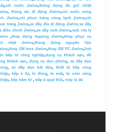
uầy
,
vòi nước jiwins
,
thùng đựng đá giữ nhiệt
wins
,
thùng rác di động Jiwins
,
vòi nước nóng
nh Jiwins
,
vòi phun tráng nóng lạnh jiwins
,
vòi
un tráng jiwins
,
xe đẩy đĩa di động Jiwins,
xe đẩy
a điều chỉnh Jiwins
,
xe đẩy rack Jiwins
,
rack rửa ly
wins
,
khay đựng topping Jiwins
,
khay phục vụ
hữ nhật Jiwins
,
thùng đựng nguyên liệu
wins
,
khay GN Inox Jiwins
,
khay GN PC Jiwins
,
linh
iện bếp từ công nghiệp
,
dụng cụ khách sạn
,
đồ
ùng khách sạn
,
dụng cụ dọn phòng
,
xe đẩy dọn
hòng
,
xe đẩy dọn bát đũa
,
thiết bị bếp công
ghiệp
,
bếp á từ
,
tủ đông
,
tủ mát
,
tủ cơm công
ghiệp
,
bếp hầm từ
,
bếp á quạt thổi
,
máy là đá