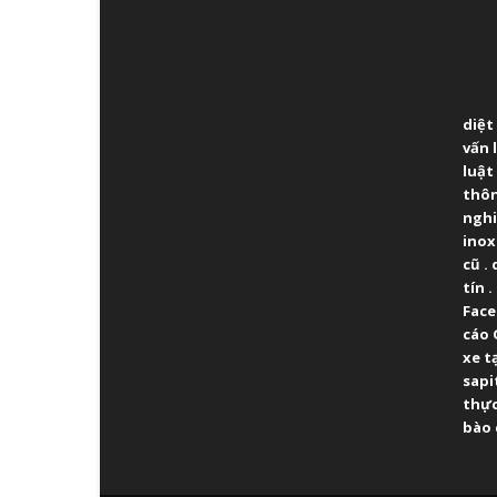
ABO
diệt
vấn 
luật
thô
ngh
inox
cũ
.
tín
.
Fac
cáo 
xe t
sapi
thực
bào