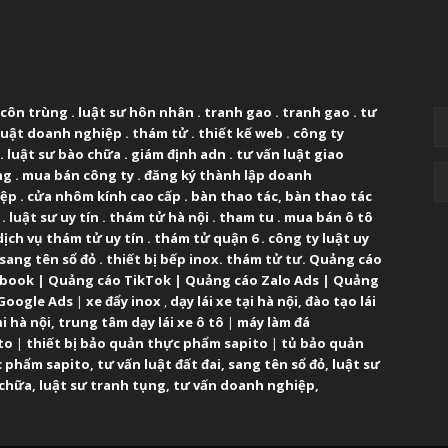
UT US
F
 côn trùng
.
luật sư hôn nhân
.
tranh gao
.
tranh gao
.
tư
luật doanh nghiệp
.
thám tử
.
thiết kế web
.
công ty
.
luật sư bào chữa
.
giám định adn
.
tư vấn luật giao
ng
.
mua bán công ty
.
đăng ký thành lập doanh
iệp
.
cửa nhôm kính cao cấp
.
bàn thao tác
,
bàn thao tác
.
luật sư uy tín
.
thám tử hà nội
.
tham tu
.
mua bán ô tô
dịch vụ thám tử uy tín
.
thám tử quận 6
.
công ty luật uy
sang tên sổ đỏ
.
thiết bị bếp inox
.
thám tử tư
.
Quảng cáo
ebook
|
Quảng cáo TikTok
|
Quảng cáo Zalo Ads
|
Quảng
Google Ads
|
xe đẩy inox
,
dạy lái xe tại hà nội
,
đào tạo lái
ại hà nội
,
trung tâm dạy lái xe ô tô
|
máy làm đá
to
|
thiết bị bảo quản thực phẩm sapito
|
tủ bảo quản
 phẩm sapito
,
tư vấn luật đất đai
,
sang tên sổ đỏ
,
luật sư
 chữa
,
luật sư tranh tụng
,
tư vấn doanh nghiệp
,