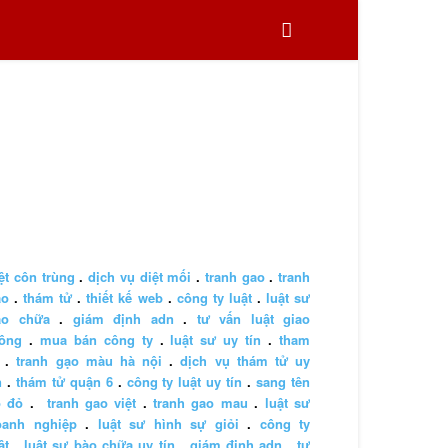
ệt côn trùng
.
dịch vụ diệt mối
.
tranh gao
.
tranh
ao
.
thám tử
.
thiết kế web
.
công ty luật
.
luật sư
ào chữa
.
giám định adn
.
tư vấn luật giao
hông
.
mua bán công ty
.
luật sư uy tín
.
tham
.
tranh gạo màu hà nội
.
dịch vụ thám tử uy
n
.
thám tử quận 6
.
công ty luật uy tín
.
sang tên
ổ đỏ
.
tranh gao việt
.
tranh gao mau
.
luật sư
oanh nghiệp
.
luật sư hình sự giỏi
.
công ty
ật
.
luật sư bào chữa uy tín
.
giám định adn
.
tư