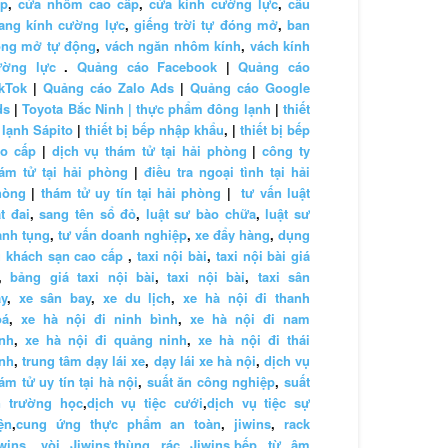
ấp
,
cửa nhôm cao cấp
,
cửa kính cường lực
,
cầu
ang kính cường lực
,
giếng trời tự đóng mở
,
ban
ông mở tự động
,
vách ngăn nhôm kính
,
vách kính
ường lực
.
Quảng cáo Facebook
|
Quảng cáo
kTok
|
Quảng cáo Zalo Ads
|
Quảng cáo Google
ds
|
Toyota Bắc Ninh |
thực phẩm đông lạnh
|
thiết
 lạnh Sápito
|
thiết bị bếp nhập khẩu
, |
thiết bị bếp
ao cấp
|
dịch vụ thám tử tại hải phòng
|
công ty
ám tử tại hải phòng
|
điều tra ngoại tình tại hải
hòng
|
thám tử uy tín tại hải phòng
|
tư vấn luật
t đai
,
sang tên sổ đỏ
,
luật sư bào chữa
,
luật sư
anh tụng
,
tư vấn doanh nghiệp
,
xe đẩy hàng
,
dụng
 khách sạn cao cấp
,
taxi nội bài
,
taxi nội bài giá
,
bảng giá taxi nội bài
,
taxi nội bài
,
taxi sân
y
,
xe sân bay
,
xe du lịch
,
xe hà nội đi thanh
oá
,
xe hà nội đi ninh bình
,
xe hà nội đi nam
nh
,
xe hà nội đi quảng ninh
,
xe hà nội đi thái
nh
,
trung tâm dạy lái xe
,
dạy lái xe hà nội
,
dịch vụ
ám tử uy tín tại hà nội
,
suất ăn công nghiệp
,
suất
n trường học
,
dịch vụ tiệc cưới
,
dịch vụ tiệc sự
ện
,
cung ứng thực phẩm an toàn
,
jiwins
,
rack
wins
,
vòi Jiwins
,
thùng rác Jiwins
,
bếp từ âm