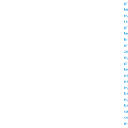
p
lă
n
r
p
tá
hì
nh
xu
n
p
t
n
n
n
b
n
ba
c
c
in