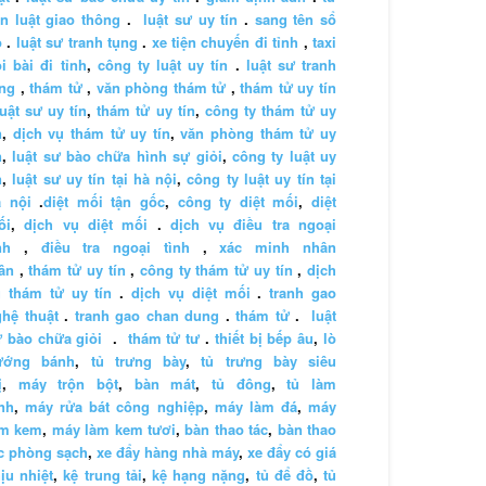
n luật giao thông
.
luật sư uy tín
.
sang tên sổ
ỏ
.
luật sư tranh tụng
.
xe tiện chuyến đi tỉnh
,
taxi
i bài đi tỉnh
,
công ty luật uy tín
.
luật sư tranh
ng
,
thám tử
,
văn phòng thám tử
,
thám tử uy tín
luật sư uy tín
,
thám tử uy tín
,
công ty thám tử uy
n
,
dịch vụ thám tử uy tín
,
văn phòng thám tử uy
n
,
luật sư bào chữa hình sự giỏi
,
công ty luật uy
n
,
luật sư uy tín tại hà nội
,
công ty luật uy tín tại
à nội
.
diệt mối tận gốc
,
công ty diệt mối
,
diệt
ối
,
dịch vụ diệt mối
.
dịch vụ điều tra ngoại
nh
,
điều tra ngoại tình
,
xác minh nhân
ân
,
thám tử uy tín
,
công ty thám tử uy tín
,
dịch
 thám tử uy tín
.
dịch vụ diệt mối
.
tranh gao
hệ thuật
.
tranh gao chan dung
.
thám tử
.
luật
 bào chữa giỏi
.
thám tử tư
.
thiết bị bếp âu
,
lò
ướng bánh
,
tủ trưng bày
,
tủ trưng bày siêu
ị
,
máy trộn bột
,
bàn mát
,
tủ đông
,
tủ làm
nh
,
máy rửa bát công nghiệp
,
máy làm đá
,
máy
àm kem
,
máy làm kem tươi
,
bàn thao tác
,
bàn thao
c phòng sạch
,
xe đẩy hàng nhà máy
,
xe đẩy có giá
ịu nhiệt
,
kệ trung tải
,
kệ hạng nặng
,
tủ để đồ
,
tủ