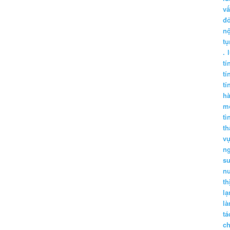
vấ
đ
nộ
tụ
.
tí
tí
tí
h
m
tì
th
vụ
ng
sư
n
th
lạ
l
tá
ch