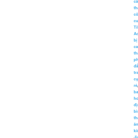
c
th
c
c
Ti
A
bị
c
th
p
đấ
tr
cụ
rẻ
ba
h
đị
bì
th
ă
ki
Ji