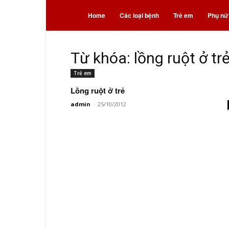
Bệnh
Home
Các loại bệnh
Trẻ em
Phụ nữ
và
Từ khóa: lồng ruột ở tr
Trẻ em
thuốc
Lồng ruột ở trẻ
admin
-
25/10/2012