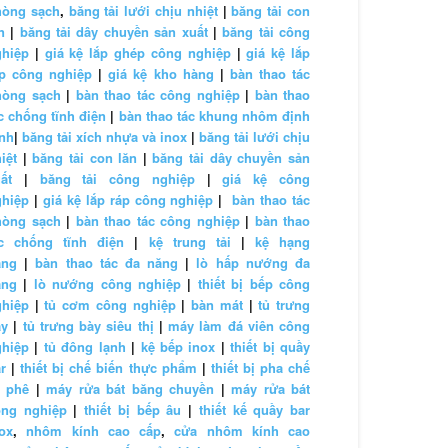
hòng sạch
,
băng tải lưới chịu nhiệt
|
băng tải con
n
|
băng tải dây chuyền sản xuất
|
băng tải công
ghiệp
|
giá kệ lắp ghép công nghiệp
|
giá kệ lắp
áp công nghiệp
|
giá kệ kho hàng
|
bàn thao tác
hòng sạch
|
bàn thao tác công nghiệp
|
bàn thao
c chống tĩnh điện
|
bàn thao tác khung nhôm định
nh
|
băng tải xích nhựa và inox
|
băng tải lưới chịu
iệt
|
băng tải con lăn
|
băng tải dây chuyền sản
ất
|
băng tải công nghiệp
|
giá kệ công
ghiệp
|
giá kệ lắp ráp công nghiệp
|
bàn thao tác
hòng sạch
|
bàn thao tác công nghiệp
|
bàn thao
ác chống tĩnh điện
|
kệ trung tải
|
kệ hạng
ặng
|
bàn thao tác đa năng
|
lò hấp nướng đa
ăng
|
lò nướng công nghiệp
|
thiết bị bếp công
ghiệp
|
tủ cơm công nghiệp
|
bàn mát
|
tủ trưng
ày
|
tủ trưng bày siêu thị
|
máy làm đá viên công
ghiệp
|
tủ đông lạnh
|
kệ bếp inox
|
thiết bị quầy
r
|
thiết bị chế biến thực phẩm
|
thiết bị pha chế
à phê
|
máy rửa bát băng chuyền
|
máy rửa bát
ông nghiệp
|
thiết bị bếp âu
|
thiết kế quầy bar
ox
,
nhôm kính cao cấp
,
cửa nhôm kính cao