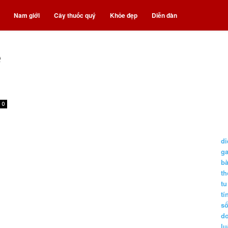
Nam giới
Cây thuốc quý
Khỏe đẹp
Diễn đàn
ẻ
0
di
g
b
t
tu
tí
s
d
lu