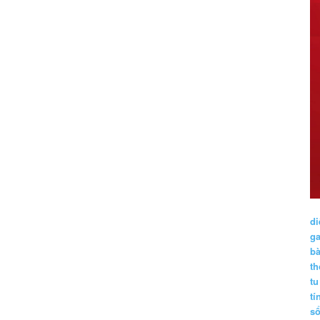
di
g
b
t
tu
tí
s