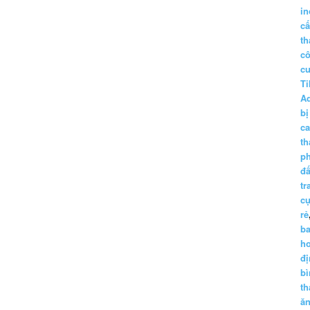
in
c
th
c
c
Ti
A
bị
c
th
p
đấ
tr
cụ
rẻ
ba
h
đị
bì
th
ă