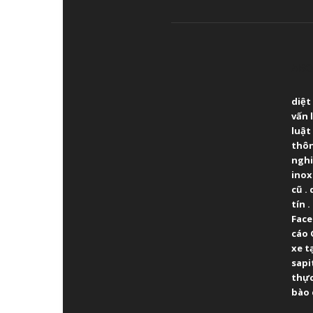
ABO
diệt
vấn 
luật
thô
ngh
inox
cũ
.
tín
.
Fac
cáo 
xe t
sapi
thực
bào