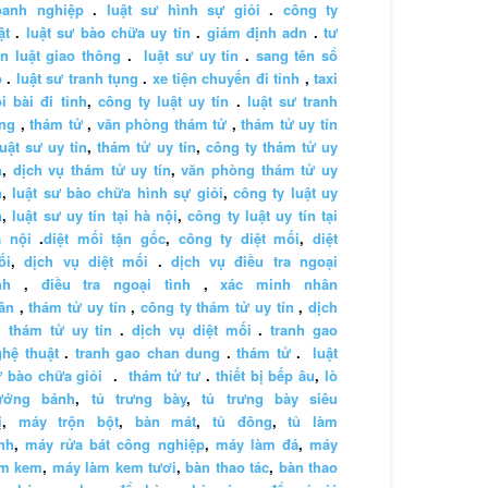
oanh nghiệp
.
luật sư hình sự giỏi
.
công ty
ật
.
luật sư bào chữa uy tín
.
giám định adn
.
tư
n luật giao thông
.
luật sư uy tín
.
sang tên sổ
ỏ
.
luật sư tranh tụng
.
xe tiện chuyến đi tỉnh
,
taxi
i bài đi tỉnh
,
công ty luật uy tín
.
luật sư tranh
ng
,
thám tử
,
văn phòng thám tử
,
thám tử uy tín
luật sư uy tín
,
thám tử uy tín
,
công ty thám tử uy
n
,
dịch vụ thám tử uy tín
,
văn phòng thám tử uy
n
,
luật sư bào chữa hình sự giỏi
,
công ty luật uy
n
,
luật sư uy tín tại hà nội
,
công ty luật uy tín tại
à nội
.
diệt mối tận gốc
,
công ty diệt mối
,
diệt
ối
,
dịch vụ diệt mối
.
dịch vụ điều tra ngoại
nh
,
điều tra ngoại tình
,
xác minh nhân
ân
,
thám tử uy tín
,
công ty thám tử uy tín
,
dịch
 thám tử uy tín
.
dịch vụ diệt mối
.
tranh gao
hệ thuật
.
tranh gao chan dung
.
thám tử
.
luật
 bào chữa giỏi
.
thám tử tư
.
thiết bị bếp âu
,
lò
ướng bánh
,
tủ trưng bày
,
tủ trưng bày siêu
ị
,
máy trộn bột
,
bàn mát
,
tủ đông
,
tủ làm
nh
,
máy rửa bát công nghiệp
,
máy làm đá
,
máy
àm kem
,
máy làm kem tươi
,
bàn thao tác
,
bàn thao