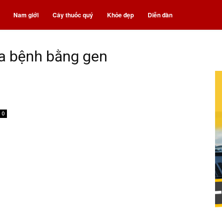
Nam giới
Cây thuốc quý
Khỏe đẹp
Diễn đàn
ữa bệnh bằng gen
0