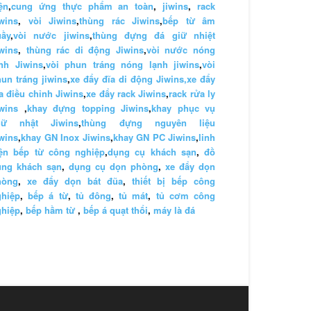
ện
,
cung ứng thực phẩm an toàn
,
jiwins
,
rack
wins
,
vòi Jiwins
,
thùng rác Jiwins
,
bếp từ âm
uầy
,
vòi nước jiwins
,
thùng đựng đá giữ nhiệt
wins
,
thùng rác di động Jiwins
,
vòi nước nóng
nh Jiwins
,
vòi phun tráng nóng lạnh jiwins
,
vòi
un tráng jiwins
,
xe đẩy đĩa di động Jiwins,
xe đẩy
a điều chỉnh Jiwins
,
xe đẩy rack Jiwins
,
rack rửa ly
wins
,
khay đựng topping Jiwins
,
khay phục vụ
hữ nhật Jiwins
,
thùng đựng nguyên liệu
wins
,
khay GN Inox Jiwins
,
khay GN PC Jiwins
,
linh
iện bếp từ công nghiệp
,
dụng cụ khách sạn
,
đồ
ùng khách sạn
,
dụng cụ dọn phòng
,
xe đẩy dọn
hòng
,
xe đẩy dọn bát đũa
,
thiết bị bếp công
ghiệp
,
bếp á từ
,
tủ đông
,
tủ mát
,
tủ cơm công
ghiệp
,
bếp hầm từ
,
bếp á quạt thổi
,
máy là đá