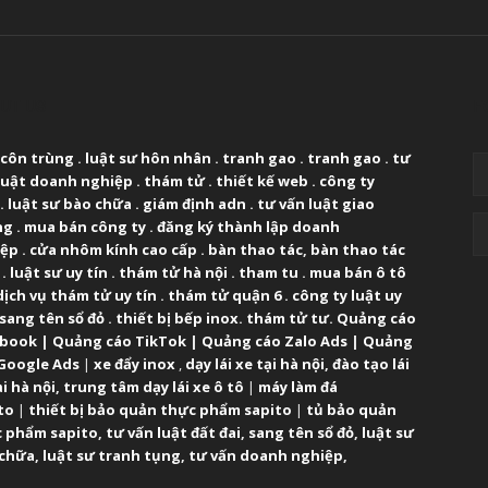
UT US
F
 côn trùng
.
luật sư hôn nhân
.
tranh gao
.
tranh gao
.
tư
luật doanh nghiệp
.
thám tử
.
thiết kế web
.
công ty
.
luật sư bào chữa
.
giám định adn
.
tư vấn luật giao
ng
.
mua bán công ty
.
đăng ký thành lập doanh
iệp
.
cửa nhôm kính cao cấp
.
bàn thao tác
,
bàn thao tác
.
luật sư uy tín
.
thám tử hà nội
.
tham tu
.
mua bán ô tô
dịch vụ thám tử uy tín
.
thám tử quận 6
.
công ty luật uy
sang tên sổ đỏ
.
thiết bị bếp inox
.
thám tử tư
.
Quảng cáo
ebook
|
Quảng cáo TikTok
|
Quảng cáo Zalo Ads
|
Quảng
Google Ads
|
xe đẩy inox
,
dạy lái xe tại hà nội
,
đào tạo lái
ại hà nội
,
trung tâm dạy lái xe ô tô
|
máy làm đá
to
|
thiết bị bảo quản thực phẩm sapito
|
tủ bảo quản
 phẩm sapito
,
tư vấn luật đất đai
,
sang tên sổ đỏ
,
luật sư
 chữa
,
luật sư tranh tụng
,
tư vấn doanh nghiệp
,