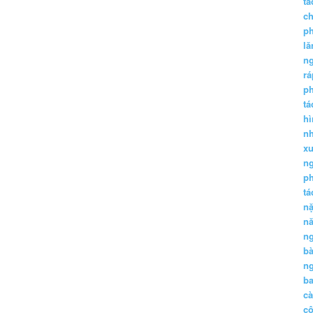
tá
ch
p
lă
n
r
p
tá
hì
nh
xu
n
p
t
n
n
n
b
n
ba
c
c