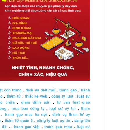
ệt côn trùng
.
dịch vụ diệt mối
.
tranh gao
.
tranh
ao
.
thám tử
.
thiết kế web
.
công ty luật
.
luật sư
ào chữa
.
giám định adn
.
tư vấn luật giao
hông
.
mua bán công ty
.
luật sư uy tín
.
tham
.
tranh gạo màu hà nội
.
dịch vụ thám tử uy
n
.
thám tử quận 6
.
công ty luật uy tín
.
sang tên
ổ đỏ
.
tranh gao việt
.
tranh gao mau
.
luật sư