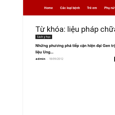
Bệnh
Home
Các loại bệnh
Trẻ em
Phụ nữ
và
Từ khóa: liệu pháp ch
Sách y học
thuốc
Những phương phá tiếp cận hiện đại Gen trị
liệu Ung...
admin
-
18/09/2012