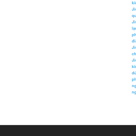
ki
Ji
q
Ji
lạ
ph
đĩ
Ji
c
Ji
k
d
p
n
n