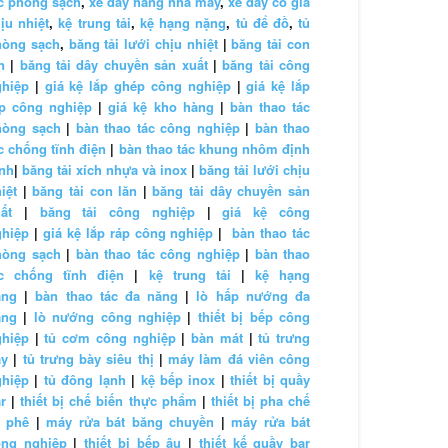
c phòng sạch
,
xe đẩy hàng nhà máy
,
xe đẩy có giá
ịu nhiệt
,
kệ trung tải
,
kệ hạng nặng
,
tủ để đồ
,
tủ
hòng sạch
,
băng tải lưới chịu nhiệt
|
băng tải con
n
|
băng tải dây chuyền sản xuất
|
băng tải công
ghiệp
|
giá kệ lắp ghép công nghiệp
|
giá kệ lắp
áp công nghiệp
|
giá kệ kho hàng
|
bàn thao tác
hòng sạch
|
bàn thao tác công nghiệp
|
bàn thao
c chống tĩnh điện
|
bàn thao tác khung nhôm định
nh
|
băng tải xích nhựa và inox
|
băng tải lưới chịu
iệt
|
băng tải con lăn
|
băng tải dây chuyền sản
ất
|
băng tải công nghiệp
|
giá kệ công
ghiệp
|
giá kệ lắp ráp công nghiệp
|
bàn thao tác
hòng sạch
|
bàn thao tác công nghiệp
|
bàn thao
ác chống tĩnh điện
|
kệ trung tải
|
kệ hạng
ặng
|
bàn thao tác đa năng
|
lò hấp nướng đa
ăng
|
lò nướng công nghiệp
|
thiết bị bếp công
ghiệp
|
tủ cơm công nghiệp
|
bàn mát
|
tủ trưng
ày
|
tủ trưng bày siêu thị
|
máy làm đá viên công
ghiệp
|
tủ đông lạnh
|
kệ bếp inox
|
thiết bị quầy
r
|
thiết bị chế biến thực phẩm
|
thiết bị pha chế
à phê
|
máy rửa bát băng chuyền
|
máy rửa bát
ông nghiệp
|
thiết bị bếp âu
|
thiết kế quầy bar