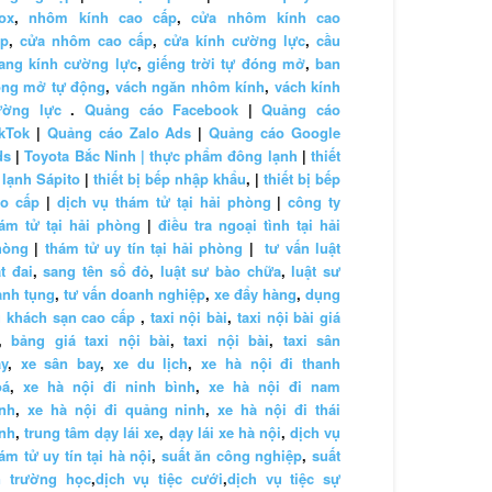
ox
,
nhôm kính cao cấp
,
cửa nhôm kính cao
ấp
,
cửa nhôm cao cấp
,
cửa kính cường lực
,
cầu
ang kính cường lực
,
giếng trời tự đóng mở
,
ban
ông mở tự động
,
vách ngăn nhôm kính
,
vách kính
ường lực
.
Quảng cáo Facebook
|
Quảng cáo
kTok
|
Quảng cáo Zalo Ads
|
Quảng cáo Google
ds
|
Toyota Bắc Ninh |
thực phẩm đông lạnh
|
thiết
 lạnh Sápito
|
thiết bị bếp nhập khẩu
, |
thiết bị bếp
ao cấp
|
dịch vụ thám tử tại hải phòng
|
công ty
ám tử tại hải phòng
|
điều tra ngoại tình tại hải
hòng
|
thám tử uy tín tại hải phòng
|
tư vấn luật
t đai
,
sang tên sổ đỏ
,
luật sư bào chữa
,
luật sư
anh tụng
,
tư vấn doanh nghiệp
,
xe đẩy hàng
,
dụng
 khách sạn cao cấp
,
taxi nội bài
,
taxi nội bài giá
,
bảng giá taxi nội bài
,
taxi nội bài
,
taxi sân
y
,
xe sân bay
,
xe du lịch
,
xe hà nội đi thanh
oá
,
xe hà nội đi ninh bình
,
xe hà nội đi nam
nh
,
xe hà nội đi quảng ninh
,
xe hà nội đi thái
nh
,
trung tâm dạy lái xe
,
dạy lái xe hà nội
,
dịch vụ
ám tử uy tín tại hà nội
,
suất ăn công nghiệp
,
suất
n trường học
,
dịch vụ tiệc cưới
,
dịch vụ tiệc sự