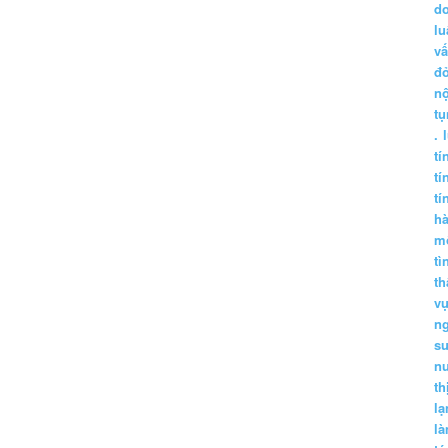
d
lu
vấ
đ
nộ
tụ
.
tí
tí
tí
h
m
tì
th
vụ
ng
sư
n
th
lạ
l