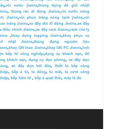
uầy
,
vòi nước jiwins
,
thùng đựng đá giữ nhiệt
wins
,
thùng rác di động Jiwins
,
vòi nước nóng
nh Jiwins
,
vòi phun tráng nóng lạnh jiwins
,
vòi
un tráng jiwins
,
xe đẩy đĩa di động Jiwins,
xe đẩy
a điều chỉnh Jiwins
,
xe đẩy rack Jiwins
,
rack rửa ly
wins
,
khay đựng topping Jiwins
,
khay phục vụ
hữ nhật Jiwins
,
thùng đựng nguyên liệu
wins
,
khay GN Inox Jiwins
,
khay GN PC Jiwins
,
linh
iện bếp từ công nghiệp
,
dụng cụ khách sạn
,
đồ
ùng khách sạn
,
dụng cụ dọn phòng
,
xe đẩy dọn
hòng
,
xe đẩy dọn bát đũa
,
thiết bị bếp công
ghiệp
,
bếp á từ
,
tủ đông
,
tủ mát
,
tủ cơm công
ghiệp
,
bếp hầm từ
,
bếp á quạt thổi
,
máy là đá