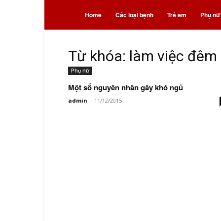
Bệnh
Home
Các loại bệnh
Trẻ em
Phụ nữ
và
Từ khóa: làm việc đêm
Phụ nữ
thuốc
Một số nguyên nhân gây khó ngủ
admin
-
11/12/2015