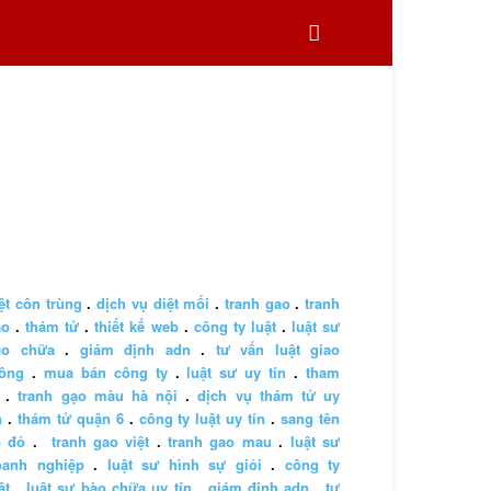
ệt côn trùng
.
dịch vụ diệt mối
.
tranh gao
.
tranh
ao
.
thám tử
.
thiết kế web
.
công ty luật
.
luật sư
ào chữa
.
giám định adn
.
tư vấn luật giao
hông
.
mua bán công ty
.
luật sư uy tín
.
tham
.
tranh gạo màu hà nội
.
dịch vụ thám tử uy
n
.
thám tử quận 6
.
công ty luật uy tín
.
sang tên
ổ đỏ
.
tranh gao việt
.
tranh gao mau
.
luật sư
oanh nghiệp
.
luật sư hình sự giỏi
.
công ty
ật
.
luật sư bào chữa uy tín
.
giám định adn
.
tư