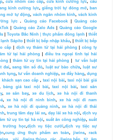
ấp
,
cửa nhôm cao cấp
,
cửa kính cường lực
,
cầu
ang kính cường lực
,
giếng trời tự đóng mở
,
ban
ông mở tự động
,
vách ngăn nhôm kính
,
vách kính
ường lực
.
Quảng cáo Facebook
|
Quảng cáo
kTok
|
Quảng cáo Zalo Ads
|
Quảng cáo Google
ds
|
Toyota Bắc Ninh |
thực phẩm đông lạnh
|
thiết
 lạnh Sápito
|
thiết bị bếp nhập khẩu
, |
thiết bị bếp
ao cấp
|
dịch vụ thám tử tại hải phòng
|
công ty
ám tử tại hải phòng
|
điều tra ngoại tình tại hải
hòng
|
thám tử uy tín tại hải phòng
|
tư vấn luật
t đai
,
sang tên sổ đỏ
,
luật sư bào chữa
,
luật sư
anh tụng
,
tư vấn doanh nghiệp
,
xe đẩy hàng
,
dụng
 khách sạn cao cấp
,
taxi nội bài
,
taxi nội bài giá
,
bảng giá taxi nội bài
,
taxi nội bài
,
taxi sân
y
,
xe sân bay
,
xe du lịch
,
xe hà nội đi thanh
oá
,
xe hà nội đi ninh bình
,
xe hà nội đi nam
nh
,
xe hà nội đi quảng ninh
,
xe hà nội đi thái
nh
,
trung tâm dạy lái xe
,
dạy lái xe hà nội
,
dịch vụ
ám tử uy tín tại hà nội
,
suất ăn công nghiệp
,
suất
n trường học
,
dịch vụ tiệc cưới
,
dịch vụ tiệc sự
ện
,
cung ứng thực phẩm an toàn
,
jiwins
,
rack
wins
,
vòi Jiwins
,
thùng rác Jiwins
,
bếp từ âm