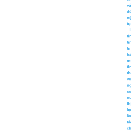
vấ
đ
nộ
tụ
.
tí
tí
tí
h
m
tì
th
vụ
ng
sư
n
th
lạ
l
tá
ch