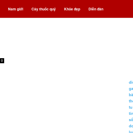
Nam giới
Cây thuốc quý
Khỏe đẹp
Diễn đàn
0
di
g
b
t
tu
tí
s
d
lu