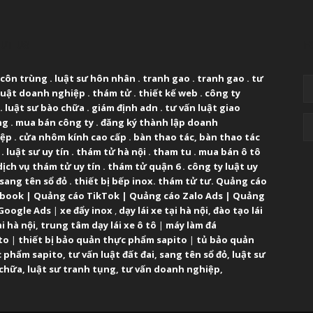
UT US
F
 côn trùng
.
luật sư hôn nhân
.
tranh gao
.
tranh gao
.
tư
luật doanh nghiệp
.
thám tử
.
thiết kế web
.
công ty
.
luật sư bào chữa
.
giám định adn
.
tư vấn luật giao
ng
.
mua bán công ty
.
đăng ký thành lập doanh
iệp
.
cửa nhôm kính cao cấp
.
bàn thao tác
,
bàn thao tác
.
luật sư uy tín
.
thám tử hà nội
.
tham tu
.
mua bán ô tô
dịch vụ thám tử uy tín
.
thám tử quận 6
.
công ty luật uy
sang tên sổ đỏ
.
thiết bị bếp inox
.
thám tử tư
.
Quảng cáo
ebook
|
Quảng cáo TikTok
|
Quảng cáo Zalo Ads
|
Quảng
Google Ads
|
xe đẩy inox
,
dạy lái xe tại hà nội
,
đào tạo lái
ại hà nội
,
trung tâm dạy lái xe ô tô
|
máy làm đá
to
|
thiết bị bảo quản thực phẩm sapito
|
tủ bảo quản
 phẩm sapito
,
tư vấn luật đất đai
,
sang tên sổ đỏ
,
luật sư
 chữa
,
luật sư tranh tụng
,
tư vấn doanh nghiệp
,