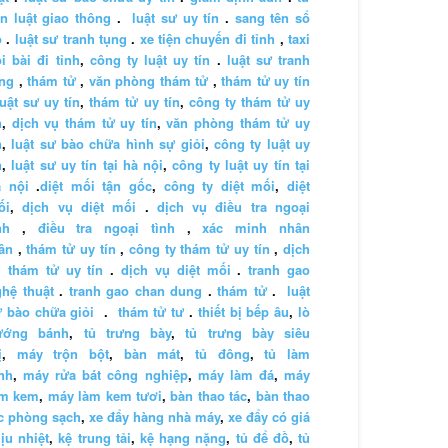
n luật giao thông
.
luật sư uy tín
.
sang tên sổ
ỏ
.
luật sư tranh tụng
.
xe tiện chuyến đi tỉnh
,
taxi
i bài đi tỉnh
,
công ty luật uy tín
.
luật sư tranh
ng
,
thám tử
,
văn phòng thám tử
,
thám tử uy tín
luật sư uy tín
,
thám tử uy tín
,
công ty thám tử uy
n
,
dịch vụ thám tử uy tín
,
văn phòng thám tử uy
n
,
luật sư bào chữa hình sự giỏi
,
công ty luật uy
n
,
luật sư uy tín tại hà nội
,
công ty luật uy tín tại
à nội
.
diệt mối tận gốc
,
công ty diệt mối
,
diệt
ối
,
dịch vụ diệt mối
.
dịch vụ điều tra ngoại
nh
,
điều tra ngoại tình
,
xác minh nhân
ân
,
thám tử uy tín
,
công ty thám tử uy tín
,
dịch
 thám tử uy tín
.
dịch vụ diệt mối
.
tranh gao
hệ thuật
.
tranh gao chan dung
.
thám tử
.
luật
 bào chữa giỏi
.
thám tử tư
.
thiết bị bếp âu
,
lò
ướng bánh
,
tủ trưng bày
,
tủ trưng bày siêu
ị
,
máy trộn bột
,
bàn mát
,
tủ đông
,
tủ làm
nh
,
máy rửa bát công nghiệp
,
máy làm đá
,
máy
àm kem
,
máy làm kem tươi
,
bàn thao tác
,
bàn thao
c phòng sạch
,
xe đẩy hàng nhà máy
,
xe đẩy có giá
ịu nhiệt
,
kệ trung tải
,
kệ hạng nặng
,
tủ để đồ
,
tủ