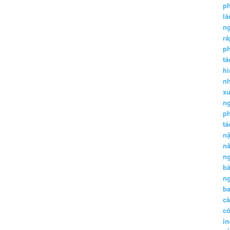
p
lă
n
r
p
tá
hì
nh
xu
n
p
t
n
n
n
b
n
ba
c
c
in