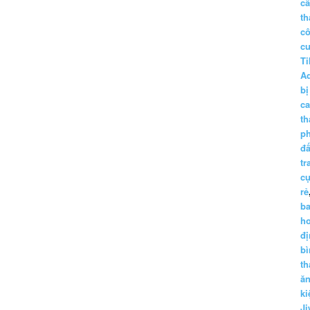
c
th
c
c
Ti
A
bị
c
th
p
đấ
tr
cụ
rẻ
ba
h
đị
bì
th
ă
ki
Ji