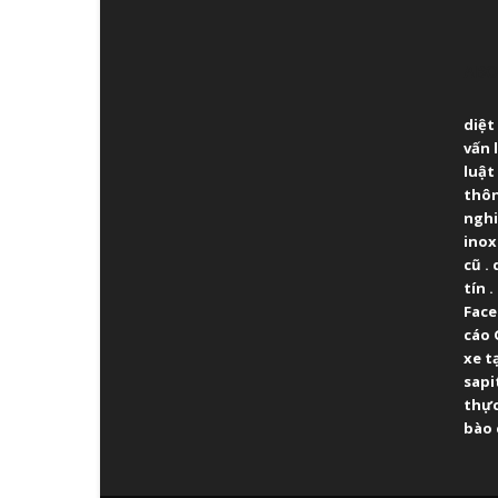
ABO
diệt
vấn 
luật
thô
ngh
inox
cũ
.
tín
.
Fac
cáo 
xe t
sapi
thực
bào