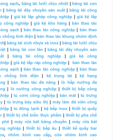
hòng sạch
,
băng tải lưới chịu nhiệt
|
băng tải con
n
|
băng tải dây chuyền sản xuất
|
băng tải công
ghiệp
|
giá kệ lắp ghép công nghiệp
|
giá kệ lắp
áp công nghiệp
|
giá kệ kho hàng
|
bàn thao tác
hòng sạch
|
bàn thao tác công nghiệp
|
bàn thao
c chống tĩnh điện
|
bàn thao tác khung nhôm định
nh
|
băng tải xích nhựa và inox
|
băng tải lưới chịu
iệt
|
băng tải con lăn
|
băng tải dây chuyền sản
ất
|
băng tải công nghiệp
|
giá kệ công
ghiệp
|
giá kệ lắp ráp công nghiệp
|
bàn thao tác
hòng sạch
|
bàn thao tác công nghiệp
|
bàn thao
ác chống tĩnh điện
|
kệ trung tải
|
kệ hạng
ặng
|
bàn thao tác đa năng
|
lò hấp nướng đa
ăng
|
lò nướng công nghiệp
|
thiết bị bếp công
ghiệp
|
tủ cơm công nghiệp
|
bàn mát
|
tủ trưng
ày
|
tủ trưng bày siêu thị
|
máy làm đá viên công
ghiệp
|
tủ đông lạnh
|
kệ bếp inox
|
thiết bị quầy
r
|
thiết bị chế biến thực phẩm
|
thiết bị pha chế
à phê
|
máy rửa bát băng chuyền
|
máy rửa bát
ông nghiệp
|
thiết bị bếp âu
|
thiết kế quầy bar
ox
,
nhôm kính cao cấp
,
cửa nhôm kính cao