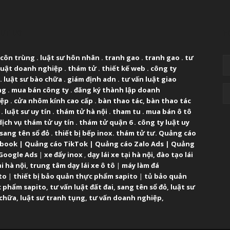
UT US
F
 côn trùng
.
luật sư hôn nhân
.
tranh gao
.
tranh gao
.
tư
luật doanh nghiệp
.
thám tử
.
thiết kế web
.
công ty
.
luật sư bào chữa
.
giám định adn
.
tư vấn luật giao
ng
.
mua bán công ty
.
đăng ký thành lập doanh
iệp
.
cửa nhôm kính cao cấp
.
bàn thao tác
,
bàn thao tác
.
luật sư uy tín
.
thám tử hà nội
.
tham tu
.
mua bán ô tô
dịch vụ thám tử uy tín
.
thám tử quận 6
.
công ty luật uy
sang tên sổ đỏ
.
thiết bị bếp inox
.
thám tử tư
.
Quảng cáo
ebook
|
Quảng cáo TikTok
|
Quảng cáo Zalo Ads
|
Quảng
Google Ads
|
xe đẩy inox
,
dạy lái xe tại hà nội
,
đào tạo lái
ại hà nội
,
trung tâm dạy lái xe ô tô
|
máy làm đá
to
|
thiết bị bảo quản thực phẩm sapito
|
tủ bảo quản
 phẩm sapito
,
tư vấn luật đất đai
,
sang tên sổ đỏ
,
luật sư
 chữa
,
luật sư tranh tụng
,
tư vấn doanh nghiệp
,