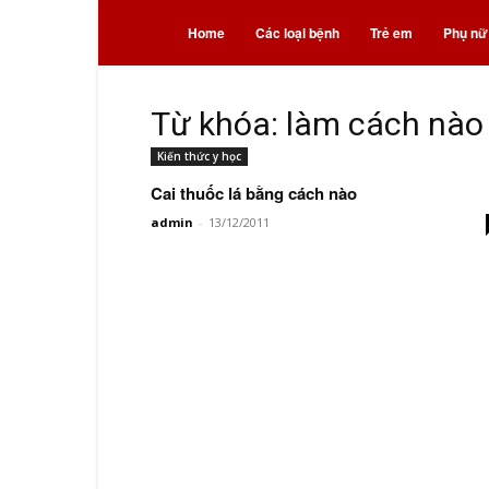
Bệnh
Home
Các loại bệnh
Trẻ em
Phụ nữ
và
Từ khóa: làm cách nào 
Kiến thức y học
thuốc
Cai thuốc lá bằng cách nào
admin
-
13/12/2011