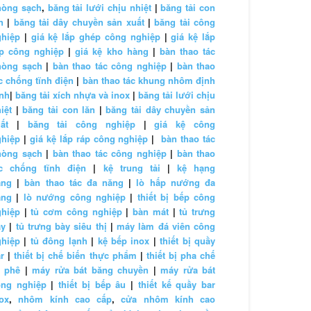
hòng sạch
,
băng tải lưới chịu nhiệt
|
băng tải con
n
|
băng tải dây chuyền sản xuất
|
băng tải công
ghiệp
|
giá kệ lắp ghép công nghiệp
|
giá kệ lắp
áp công nghiệp
|
giá kệ kho hàng
|
bàn thao tác
hòng sạch
|
bàn thao tác công nghiệp
|
bàn thao
c chống tĩnh điện
|
bàn thao tác khung nhôm định
nh
|
băng tải xích nhựa và inox
|
băng tải lưới chịu
iệt
|
băng tải con lăn
|
băng tải dây chuyền sản
ất
|
băng tải công nghiệp
|
giá kệ công
ghiệp
|
giá kệ lắp ráp công nghiệp
|
bàn thao tác
hòng sạch
|
bàn thao tác công nghiệp
|
bàn thao
ác chống tĩnh điện
|
kệ trung tải
|
kệ hạng
ặng
|
bàn thao tác đa năng
|
lò hấp nướng đa
ăng
|
lò nướng công nghiệp
|
thiết bị bếp công
ghiệp
|
tủ cơm công nghiệp
|
bàn mát
|
tủ trưng
ày
|
tủ trưng bày siêu thị
|
máy làm đá viên công
ghiệp
|
tủ đông lạnh
|
kệ bếp inox
|
thiết bị quầy
r
|
thiết bị chế biến thực phẩm
|
thiết bị pha chế
à phê
|
máy rửa bát băng chuyền
|
máy rửa bát
ông nghiệp
|
thiết bị bếp âu
|
thiết kế quầy bar
ox
,
nhôm kính cao cấp
,
cửa nhôm kính cao