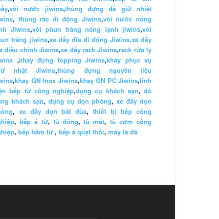
uầy
,
vòi nước jiwins
,
thùng đựng đá giữ nhiệt
wins
,
thùng rác di động Jiwins
,
vòi nước nóng
nh Jiwins
,
vòi phun tráng nóng lạnh jiwins
,
vòi
un tráng jiwins
,
xe đẩy đĩa di động Jiwins,
xe đẩy
a điều chỉnh Jiwins
,
xe đẩy rack Jiwins
,
rack rửa ly
wins
,
khay đựng topping Jiwins
,
khay phục vụ
hữ nhật Jiwins
,
thùng đựng nguyên liệu
wins
,
khay GN Inox Jiwins
,
khay GN PC Jiwins
,
linh
iện bếp từ công nghiệp
,
dụng cụ khách sạn
,
đồ
ùng khách sạn
,
dụng cụ dọn phòng
,
xe đẩy dọn
hòng
,
xe đẩy dọn bát đũa
,
thiết bị bếp công
ghiệp
,
bếp á từ
,
tủ đông
,
tủ mát
,
tủ cơm công
ghiệp
,
bếp hầm từ
,
bếp á quạt thổi
,
máy là đá