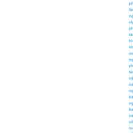
p
lă
n
r
p
tá
hì
nh
xu
n
p
t
n
n
n
b
n
ba
c
c
in