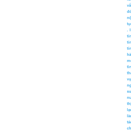
vấ
đ
nộ
tụ
.
tí
tí
tí
h
m
tì
th
vụ
ng
sư
n
th
lạ
l
tá
ch