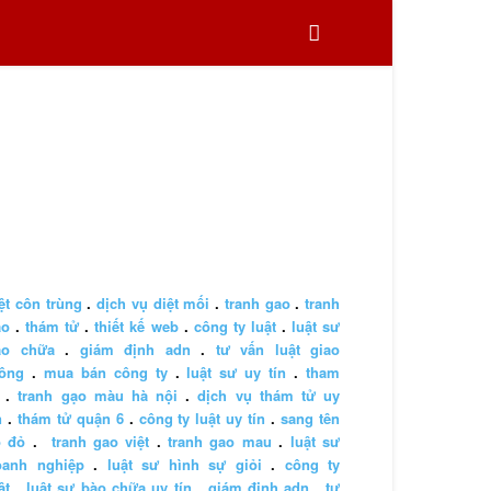
ệt côn trùng
.
dịch vụ diệt mối
.
tranh gao
.
tranh
ao
.
thám tử
.
thiết kế web
.
công ty luật
.
luật sư
ào chữa
.
giám định adn
.
tư vấn luật giao
hông
.
mua bán công ty
.
luật sư uy tín
.
tham
.
tranh gạo màu hà nội
.
dịch vụ thám tử uy
n
.
thám tử quận 6
.
công ty luật uy tín
.
sang tên
ổ đỏ
.
tranh gao việt
.
tranh gao mau
.
luật sư
oanh nghiệp
.
luật sư hình sự giỏi
.
công ty
ật
.
luật sư bào chữa uy tín
.
giám định adn
.
tư