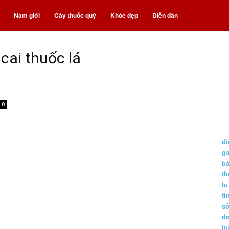
Nam giới
Cây thuốc quý
Khỏe đẹp
Diễn đàn
cai thuốc lá
0
di
g
b
t
tu
tí
s
d
lu