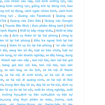
ấp
,
cửa nhôm cao cấp
,
cửa kính cường lực
,
cầu
ang kính cường lực
,
giếng trời tự đóng mở
,
ban
ông mở tự động
,
vách ngăn nhôm kính
,
vách kính
ường lực
.
Quảng cáo Facebook
|
Quảng cáo
kTok
|
Quảng cáo Zalo Ads
|
Quảng cáo Google
ds
|
Toyota Bắc Ninh |
thực phẩm đông lạnh
|
thiết
 lạnh Sápito
|
thiết bị bếp nhập khẩu
, |
thiết bị bếp
ao cấp
|
dịch vụ thám tử tại hải phòng
|
công ty
ám tử tại hải phòng
|
điều tra ngoại tình tại hải
hòng
|
thám tử uy tín tại hải phòng
|
tư vấn luật
t đai
,
sang tên sổ đỏ
,
luật sư bào chữa
,
luật sư
anh tụng
,
tư vấn doanh nghiệp
,
xe đẩy hàng
,
dụng
 khách sạn cao cấp
,
taxi nội bài
,
taxi nội bài giá
,
bảng giá taxi nội bài
,
taxi nội bài
,
taxi sân
y
,
xe sân bay
,
xe du lịch
,
xe hà nội đi thanh
oá
,
xe hà nội đi ninh bình
,
xe hà nội đi nam
nh
,
xe hà nội đi quảng ninh
,
xe hà nội đi thái
nh
,
trung tâm dạy lái xe
,
dạy lái xe hà nội
,
dịch vụ
ám tử uy tín tại hà nội
,
suất ăn công nghiệp
,
suất
n trường học
,
dịch vụ tiệc cưới
,
dịch vụ tiệc sự
ện
,
cung ứng thực phẩm an toàn
,
jiwins
,
rack
wins
,
vòi Jiwins
,
thùng rác Jiwins
,
bếp từ âm