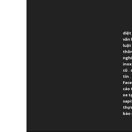
ABO
diệt
vấn 
luật
thô
ngh
inox
cũ
.
tín
.
Fac
cáo 
xe t
sapi
thực
bào