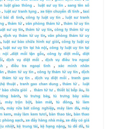
n luật giao thông
.
luật sư uy tín
.
sang tên sổ
ỏ
.
luật sư tranh tụng
.
xe tiện chuyến đi tỉnh
,
taxi
i bài đi tỉnh
,
công ty luật uy tín
.
luật sư tranh
ng
,
thám tử
,
văn phòng thám tử
,
thám tử uy tín
luật sư uy tín
,
thám tử uy tín
,
công ty thám tử uy
n
,
dịch vụ thám tử uy tín
,
văn phòng thám tử uy
n
,
luật sư bào chữa hình sự giỏi
,
công ty luật uy
n
,
luật sư uy tín tại hà nội
,
công ty luật uy tín tại
à nội
.
diệt mối tận gốc
,
công ty diệt mối
,
diệt
ối
,
dịch vụ diệt mối
.
dịch vụ điều tra ngoại
nh
,
điều tra ngoại tình
,
xác minh nhân
ân
,
thám tử uy tín
,
công ty thám tử uy tín
,
dịch
 thám tử uy tín
.
dịch vụ diệt mối
.
tranh gao
hệ thuật
.
tranh gao chan dung
.
thám tử
.
luật
 bào chữa giỏi
.
thám tử tư
.
thiết bị bếp âu
,
lò
ướng bánh
,
tủ trưng bày
,
tủ trưng bày siêu
ị
,
máy trộn bột
,
bàn mát
,
tủ đông
,
tủ làm
nh
,
máy rửa bát công nghiệp
,
máy làm đá
,
máy
àm kem
,
máy làm kem tươi
,
bàn thao tác
,
bàn thao
c phòng sạch
,
xe đẩy hàng nhà máy
,
xe đẩy có giá
ịu nhiệt
,
kệ trung tải
,
kệ hạng nặng
,
tủ để đồ
,
tủ