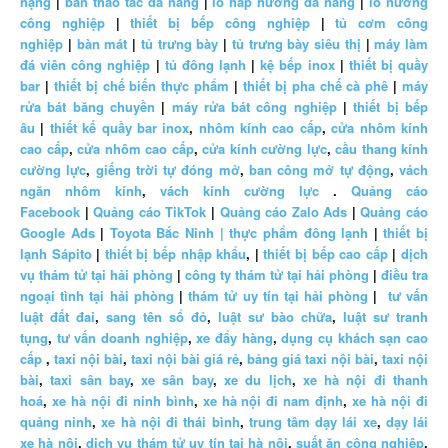
nặng
|
bàn thao tác đa năng
|
lò hấp nướng đa năng
|
lò nướng
công nghiệp
|
thiết bị bếp công nghiệp
|
tủ cơm công
nghiệp
|
bàn mát
|
tủ trưng bày
|
tủ trưng bày siêu thị
|
máy làm
đá viên công nghiệp
|
tủ đông lạnh
|
kệ bếp inox
|
thiết bị quầy
bar
|
thiết bị chế biến thực phẩm
|
thiết bị pha chế cà phê
|
máy
rửa bát băng chuyền
|
máy rửa bát công nghiệp
|
thiết bị bếp
âu
|
thiết kế quầy bar inox
,
nhôm kính cao cấp
,
cửa nhôm kính
cao cấp
,
cửa nhôm cao cấp
,
cửa kính cường lực
,
cầu thang kính
cường lực
,
giếng trời tự đóng mở
,
ban công mở tự động
,
vách
ngăn nhôm kính
,
vách kính cường lực
.
Quảng cáo
Facebook
|
Quảng cáo TikTok
|
Quảng cáo Zalo Ads
|
Quảng cáo
Google Ads
|
Toyota Bắc Ninh |
thực phẩm đông lạnh
|
thiết bị
lạnh Sápito
|
thiết bị bếp nhập khẩu
, |
thiết bị bếp cao cấp
|
dịch
vụ thám tử tại hải phòng
|
công ty thám tử tại hải phòng
|
điều tra
ngoại tình tại hải phòng
|
thám tử uy tín tại hải phòng
|
tư vấn
luật đất đai
,
sang tên sổ đỏ
,
luật sư bào chữa
,
luật sư tranh
tụng
,
tư vấn doanh nghiệp
,
xe đẩy hàng
,
dụng cụ khách sạn cao
cấp
,
taxi nội bài
,
taxi nội bài giá rẻ
,
bảng giá taxi nội bài
,
taxi nội
bài
,
taxi sân bay
,
xe sân bay
,
xe du lịch
,
xe hà nội đi thanh
hoá
,
xe hà nội đi ninh bình
,
xe hà nội đi nam định
,
xe hà nội đi
quảng ninh
,
xe hà nội đi thái bình
,
trung tâm dạy lái xe
,
dạy lái
xe hà nội
,
dịch vụ thám tử uy tín tại hà nội
,
suất ăn công nghiệp
,