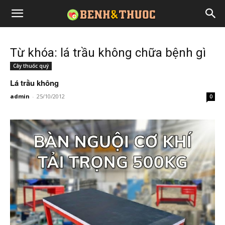
Từ khóa: lá trầu không chữa bệnh gì
Cây thuốc quý
Lá trầu không
admin
-
25/10/2012
0