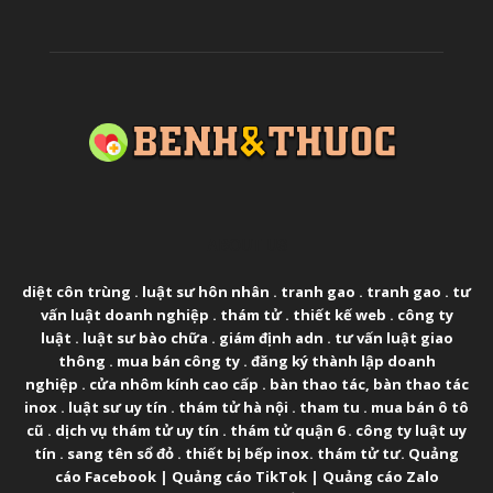
ABOUT US
diệt côn trùng
.
luật sư hôn nhân
.
tranh gao
.
tranh gao
.
tư
vấn luật doanh nghiệp
.
thám tử
.
thiết kế web
.
công ty
luật
.
luật sư bào chữa
.
giám định adn
.
tư vấn luật giao
thông
.
mua bán công ty
.
đăng ký thành lập doanh
nghiệp
.
cửa nhôm kính cao cấp
.
bàn thao tác
,
bàn thao tác
inox
.
luật sư uy tín
.
thám tử hà nội
.
tham tu
.
mua bán ô tô
cũ
.
dịch vụ thám tử uy tín
.
thám tử quận 6
.
công ty luật uy
tín
.
sang tên sổ đỏ
.
thiết bị bếp inox
.
thám tử tư
.
Quảng
cáo Facebook
|
Quảng cáo TikTok
|
Quảng cáo Zalo