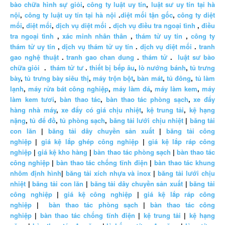
bào chữa hình sự giỏi
,
công ty luật uy tín
,
luật sư uy tín tại hà
nội
,
công ty luật uy tín tại hà nội
.
diệt mối tận gốc
,
công ty diệt
mối
,
diệt mối
,
dịch vụ diệt mối
.
dịch vụ điều tra ngoại tình
,
điều
tra ngoại tình
,
xác minh nhân thân
,
thám tử uy tín
,
công ty
thám tử uy tín
,
dịch vụ thám tử uy tín
.
dịch vụ diệt mối
.
tranh
gao nghệ thuật
.
tranh gao chan dung
.
thám tử
.
luật sư bào
chữa giỏi
.
thám tử tư
.
thiết bị bếp âu
,
lò nướng bánh
,
tủ trưng
bày
,
tủ trưng bày siêu thị
,
máy trộn bột
,
bàn mát
,
tủ đông
,
tủ làm
lạnh
,
máy rửa bát công nghiệp
,
máy làm đá
,
máy làm kem
,
máy
làm kem tươi
,
bàn thao tác
,
bàn thao tác phòng sạch
,
xe đẩy
hàng nhà máy
,
xe đẩy có giá chịu nhiệt
,
kệ trung tải
,
kệ hạng
nặng
,
tủ để đồ
,
tủ phòng sạch
,
băng tải lưới chịu nhiệt
|
băng tải
con lăn
|
băng tải dây chuyền sản xuất
|
băng tải công
nghiệp
|
giá kệ lắp ghép công nghiệp
|
giá kệ lắp ráp công
nghiệp
|
giá kệ kho hàng
|
bàn thao tác phòng sạch
|
bàn thao tác
công nghiệp
|
bàn thao tác chống tĩnh điện
|
bàn thao tác khung
nhôm định hình
|
băng tải xích nhựa và inox
|
băng tải lưới chịu
nhiệt
|
băng tải con lăn
|
băng tải dây chuyền sản xuất
|
băng tải
công nghiệp
|
giá kệ công nghiệp
|
giá kệ lắp ráp công
nghiệp
|
bàn thao tác phòng sạch
|
bàn thao tác công
nghiệp
|
bàn thao tác chống tĩnh điện
|
kệ trung tải
|
kệ hạng