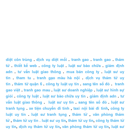
diệt côn trùng
.
dịch vụ diệt mối
.
tranh gao
.
tranh gao
.
thám
tử
.
thiết kế web
.
công ty luật
.
luật sư bào chữa
.
giám định
adn
.
tư vấn luật giao thông
.
mua bán công ty
.
luật sư uy
tín
.
tham tu
.
tranh gạo màu hà nội
.
dịch vụ thám tử uy
tín
.
thám tử quận 6
.
công ty luật uy tín
.
sang tên sổ đỏ
.
tranh
gao việt
.
tranh gao mau
.
luật sư doanh nghiệp
.
luật sư hình sự
giỏi
.
công ty luật
.
luật sư bào chữa uy tín
.
giám định adn
.
tư
vấn luật giao thông
.
luật sư uy tín
.
sang tên sổ đỏ
.
luật sư
tranh tụng
.
xe tiện chuyến đi tỉnh
,
taxi nội bài đi tỉnh
,
công ty
luật uy tín
.
luật sư tranh tụng
,
thám tử
,
văn phòng thám
tử
,
thám tử uy tín .
luật sư uy tín
,
thám tử uy tín
,
công ty thám tử
uy tín
,
dịch vụ thám tử uy tín
,
văn phòng thám tử uy tín
,
luật sư