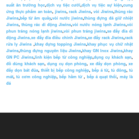
suất ăn trường học
,
dịch vụ tiệc cưới
,
dịch vụ tiệc sự kiện
,
cung
ứng thực phẩm an toàn
,
jiwins
,
rack Jiwins
,
vòi Jiwins
,
thùng rác
Jiwins
,
bếp từ âm quầy
,
vòi nước jiwins
,
thùng đựng đá giữ nhiệt
Jiwins
,
thùng rác di động Jiwins
,
vòi nước nóng lạnh Jiwins
,
vòi
phun tráng nóng lạnh jiwins
,
vòi phun tráng jiwins
,
xe đẩy đĩa di
động Jiwins,
xe đẩy đĩa điều chỉnh Jiwins
,
xe đẩy rack Jiwins
,
rack
rửa ly Jiwins
,
khay đựng topping Jiwins
,
khay phục vụ chữ nhật
Jiwins
,
thùng đựng nguyên liệu Jiwins
,
khay GN Inox Jiwins
,
khay
GN PC Jiwins
,
linh kiện bếp từ công nghiệp
,
dụng cụ khách sạn
,
đồ dùng khách sạn
,
dụng cụ dọn phòng
,
xe đẩy dọn phòng
,
xe
đẩy dọn bát đũa
,
thiết bị bếp công nghiệp
,
bếp á từ
,
tủ đông
,
tủ
mát
,
tủ cơm công nghiệp
,
bếp hầm từ
,
bếp á quạt thổi
,
máy là
đá