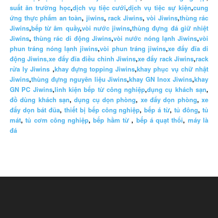
suất ăn trường học
,
dịch vụ tiệc cưới
,
dịch vụ tiệc sự kiện
,
cung
ứng thực phẩm an toàn
,
jiwins
,
rack Jiwins
,
vòi Jiwins
,
thùng rác
Jiwins
,
bếp từ âm quầy
,
vòi nước jiwins
,
thùng đựng đá giữ nhiệt
Jiwins
,
thùng rác di động Jiwins
,
vòi nước nóng lạnh Jiwins
,
vòi
phun tráng nóng lạnh jiwins
,
vòi phun tráng jiwins
,
xe đẩy đĩa di
động Jiwins,
xe đẩy đĩa điều chỉnh Jiwins
,
xe đẩy rack Jiwins
,
rack
rửa ly Jiwins
,
khay đựng topping Jiwins
,
khay phục vụ chữ nhật
Jiwins
,
thùng đựng nguyên liệu Jiwins
,
khay GN Inox Jiwins
,
khay
GN PC Jiwins
,
linh kiện bếp từ công nghiệp
,
dụng cụ khách sạn
,
đồ dùng khách sạn
,
dụng cụ dọn phòng
,
xe đẩy dọn phòng
,
xe
đẩy dọn bát đũa
,
thiết bị bếp công nghiệp
,
bếp á từ
,
tủ đông
,
tủ
mát
,
tủ cơm công nghiệp
,
bếp hầm từ
,
bếp á quạt thổi
,
máy là
đá