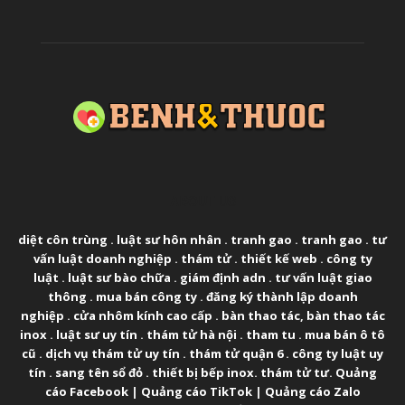
ABOUT US
diệt côn trùng
.
luật sư hôn nhân
.
tranh gao
.
tranh gao
.
tư
vấn luật doanh nghiệp
.
thám tử
.
thiết kế web
.
công ty
luật
.
luật sư bào chữa
.
giám định adn
.
tư vấn luật giao
thông
.
mua bán công ty
.
đăng ký thành lập doanh
nghiệp
.
cửa nhôm kính cao cấp
.
bàn thao tác
,
bàn thao tác
inox
.
luật sư uy tín
.
thám tử hà nội
.
tham tu
.
mua bán ô tô
cũ
.
dịch vụ thám tử uy tín
.
thám tử quận 6
.
công ty luật uy
tín
.
sang tên sổ đỏ
.
thiết bị bếp inox
.
thám tử tư
.
Quảng
cáo Facebook
|
Quảng cáo TikTok
|
Quảng cáo Zalo