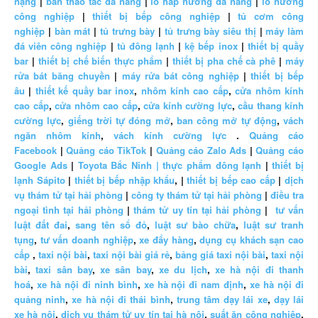
nặng
|
bàn thao tác đa năng
|
lò hấp nướng đa năng
|
lò nướng
công nghiệp
|
thiết bị bếp công nghiệp
|
tủ cơm công
nghiệp
|
bàn mát
|
tủ trưng bày
|
tủ trưng bày siêu thị
|
máy làm
đá viên công nghiệp
|
tủ đông lạnh
|
kệ bếp inox
|
thiết bị quầy
bar
|
thiết bị chế biến thực phẩm
|
thiết bị pha chế cà phê
|
máy
rửa bát băng chuyền
|
máy rửa bát công nghiệp
|
thiết bị bếp
âu
|
thiết kế quầy bar inox
,
nhôm kính cao cấp
,
cửa nhôm kính
cao cấp
,
cửa nhôm cao cấp
,
cửa kính cường lực
,
cầu thang kính
cường lực
,
giếng trời tự đóng mở
,
ban công mở tự động
,
vách
ngăn nhôm kính
,
vách kính cường lực
.
Quảng cáo
Facebook
|
Quảng cáo TikTok
|
Quảng cáo Zalo Ads
|
Quảng cáo
Google Ads
|
Toyota Bắc Ninh |
thực phẩm đông lạnh
|
thiết bị
lạnh Sápito
|
thiết bị bếp nhập khẩu
, |
thiết bị bếp cao cấp
|
dịch
vụ thám tử tại hải phòng
|
công ty thám tử tại hải phòng
|
điều tra
ngoại tình tại hải phòng
|
thám tử uy tín tại hải phòng
|
tư vấn
luật đất đai
,
sang tên sổ đỏ
,
luật sư bào chữa
,
luật sư tranh
tụng
,
tư vấn doanh nghiệp
,
xe đẩy hàng
,
dụng cụ khách sạn cao
cấp
,
taxi nội bài
,
taxi nội bài giá rẻ
,
bảng giá taxi nội bài
,
taxi nội
bài
,
taxi sân bay
,
xe sân bay
,
xe du lịch
,
xe hà nội đi thanh
hoá
,
xe hà nội đi ninh bình
,
xe hà nội đi nam định
,
xe hà nội đi
quảng ninh
,
xe hà nội đi thái bình
,
trung tâm dạy lái xe
,
dạy lái
xe hà nội
,
dịch vụ thám tử uy tín tại hà nội
,
suất ăn công nghiệp
,