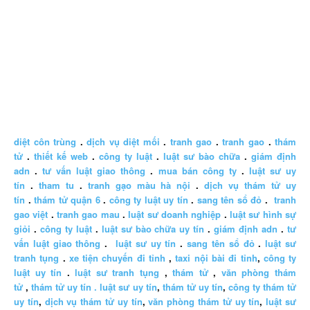
diệt côn trùng
.
dịch vụ diệt mối
.
tranh gao
.
tranh gao
.
thám
tử
.
thiết kế web
.
công ty luật
.
luật sư bào chữa
.
giám định
adn
.
tư vấn luật giao thông
.
mua bán công ty
.
luật sư uy
tín
.
tham tu
.
tranh gạo màu hà nội
.
dịch vụ thám tử uy
tín
.
thám tử quận 6
.
công ty luật uy tín
.
sang tên sổ đỏ
.
tranh
gao việt
.
tranh gao mau
.
luật sư doanh nghiệp
.
luật sư hình sự
giỏi
.
công ty luật
.
luật sư bào chữa uy tín
.
giám định adn
.
tư
vấn luật giao thông
.
luật sư uy tín
.
sang tên sổ đỏ
.
luật sư
tranh tụng
.
xe tiện chuyến đi tỉnh
,
taxi nội bài đi tỉnh
,
công ty
luật uy tín
.
luật sư tranh tụng
,
thám tử
,
văn phòng thám
tử
,
thám tử uy tín .
luật sư uy tín
,
thám tử uy tín
,
công ty thám tử
uy tín
,
dịch vụ thám tử uy tín
,
văn phòng thám tử uy tín
,
luật sư