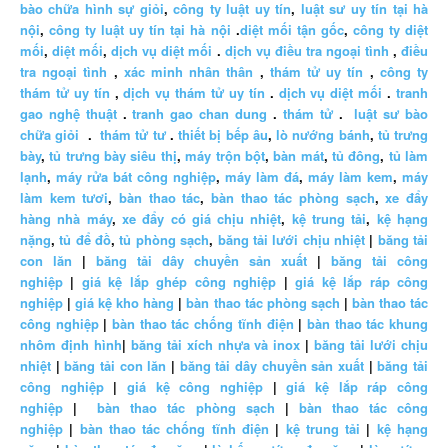
bào chữa hình sự giỏi
,
công ty luật uy tín
,
luật sư uy tín tại hà
nội
,
công ty luật uy tín tại hà nội
.
diệt mối tận gốc
,
công ty diệt
mối
,
diệt mối
,
dịch vụ diệt mối
.
dịch vụ điều tra ngoại tình
,
điều
tra ngoại tình
,
xác minh nhân thân
,
thám tử uy tín
,
công ty
thám tử uy tín
,
dịch vụ thám tử uy tín
.
dịch vụ diệt mối
.
tranh
gao nghệ thuật
.
tranh gao chan dung
.
thám tử
.
luật sư bào
chữa giỏi
.
thám tử tư
.
thiết bị bếp âu
,
lò nướng bánh
,
tủ trưng
bày
,
tủ trưng bày siêu thị
,
máy trộn bột
,
bàn mát
,
tủ đông
,
tủ làm
lạnh
,
máy rửa bát công nghiệp
,
máy làm đá
,
máy làm kem
,
máy
làm kem tươi
,
bàn thao tác
,
bàn thao tác phòng sạch
,
xe đẩy
hàng nhà máy
,
xe đẩy có giá chịu nhiệt
,
kệ trung tải
,
kệ hạng
nặng
,
tủ để đồ
,
tủ phòng sạch
,
băng tải lưới chịu nhiệt
|
băng tải
con lăn
|
băng tải dây chuyền sản xuất
|
băng tải công
nghiệp
|
giá kệ lắp ghép công nghiệp
|
giá kệ lắp ráp công
nghiệp
|
giá kệ kho hàng
|
bàn thao tác phòng sạch
|
bàn thao tác
công nghiệp
|
bàn thao tác chống tĩnh điện
|
bàn thao tác khung
nhôm định hình
|
băng tải xích nhựa và inox
|
băng tải lưới chịu
nhiệt
|
băng tải con lăn
|
băng tải dây chuyền sản xuất
|
băng tải
công nghiệp
|
giá kệ công nghiệp
|
giá kệ lắp ráp công
nghiệp
|
bàn thao tác phòng sạch
|
bàn thao tác công
nghiệp
|
bàn thao tác chống tĩnh điện
|
kệ trung tải
|
kệ hạng