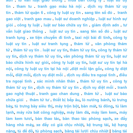
tín
.
tham tu
.
tranh gạo màu hà nội
.
dịch vụ thám tử uy
tín
.
thám tử quận 6
.
công ty luật uy tín
.
sang tên sổ đỏ
.
tranh
gao việt
.
tranh gao mau
.
luật sư doanh nghiệp
.
luật sư hình sự
giỏi
.
công ty luật
.
luật sư bào chữa uy tín
.
giám định adn
.
tư
vấn luật giao thông
.
luật sư uy tín
.
sang tên sổ đỏ
.
luật sư
tranh tụng
.
xe tiện chuyến đi tỉnh
,
taxi nội bài đi tỉnh
,
công ty
luật uy tín
.
luật sư tranh tụng
,
thám tử
,
văn phòng thám
tử
,
thám tử uy tín .
luật sư uy tín
,
thám tử uy tín
,
công ty thám tử
uy tín
,
dịch vụ thám tử uy tín
,
văn phòng thám tử uy tín
,
luật sư
bào chữa hình sự giỏi
,
công ty luật uy tín
,
luật sư uy tín tại hà
nội
,
công ty luật uy tín tại hà nội
.
diệt mối tận gốc
,
công ty diệt
mối
,
diệt mối
,
dịch vụ diệt mối
.
dịch vụ điều tra ngoại tình
,
điều
tra ngoại tình
,
xác minh nhân thân
,
thám tử uy tín
,
công ty
thám tử uy tín
,
dịch vụ thám tử uy tín
.
dịch vụ diệt mối
.
tranh
gao nghệ thuật
.
tranh gao chan dung
.
thám tử
.
luật sư bào
chữa giỏi
.
thám tử tư
.
thiết bị bếp âu
,
lò nướng bánh
,
tủ trưng
bày
,
tủ trưng bày siêu thị
,
máy trộn bột
,
bàn mát
,
tủ đông
,
tủ làm
lạnh
,
máy rửa bát công nghiệp
,
máy làm đá
,
máy làm kem
,
máy
làm kem tươi
,
bàn thao tác
,
bàn thao tác phòng sạch
,
xe đẩy
hàng nhà máy
,
xe đẩy có giá chịu nhiệt
,
kệ trung tải
,
kệ hạng
nặng
,
tủ để đồ
,
tủ phòng sạch
,
băng tải lưới chịu nhiệt
|
băng tải