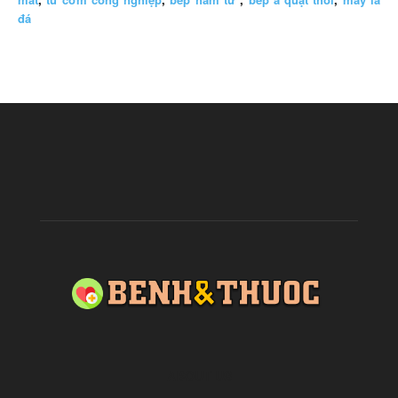
đá
ABOUT US