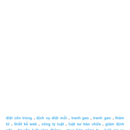
diệt côn trùng
.
dịch vụ diệt mối
.
tranh gao
.
tranh gao
.
thám
tử
.
thiết kế web
.
công ty luật
.
luật sư bào chữa
.
giám định
adn
.
tư vấn luật giao thông
.
mua bán công ty
.
luật sư uy