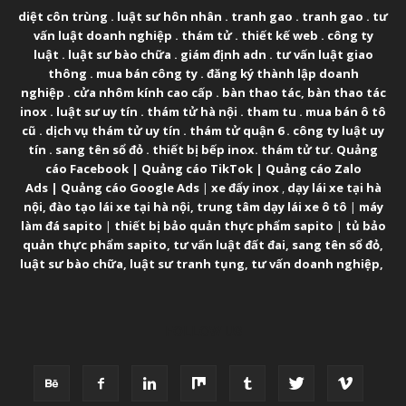
diệt côn trùng
.
luật sư hôn nhân
.
tranh gao
.
tranh gao
.
tư
vấn luật doanh nghiệp
.
thám tử
.
thiết kế web
.
công ty
luật
.
luật sư bào chữa
.
giám định adn
.
tư vấn luật giao
thông
.
mua bán công ty
.
đăng ký thành lập doanh
nghiệp
.
cửa nhôm kính cao cấp
.
bàn thao tác
,
bàn thao tác
inox
.
luật sư uy tín
.
thám tử hà nội
.
tham tu
.
mua bán ô tô
cũ
.
dịch vụ thám tử uy tín
.
thám tử quận 6
.
công ty luật uy
tín
.
sang tên sổ đỏ
.
thiết bị bếp inox
.
thám tử tư
.
Quảng
cáo Facebook
|
Quảng cáo TikTok
|
Quảng cáo Zalo
Ads
|
Quảng cáo Google Ads
|
xe đẩy inox
,
dạy lái xe tại hà
nội
,
đào tạo lái xe tại hà nội
,
trung tâm dạy lái xe ô tô
|
máy
làm đá sapito
|
thiết bị bảo quản thực phẩm sapito
|
tủ bảo
quản thực phẩm sapito
,
tư vấn luật đất đai
,
sang tên sổ đỏ
,
luật sư bào chữa
,
luật sư tranh tụng
,
tư vấn doanh nghiệp
,
FOLLOW US