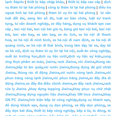
lạnh Sápito
|
thiết bị bếp nhập khẩu
, |
thiết bị bếp cao cấp
|
dịch
vụ thám tử tại hải phòng
|
công ty thám tử tại hải phòng
|
điều tra
ngoại tình tại hải phòng
|
thám tử uy tín tại hải phòng
|
tư vấn
luật đất đai
,
sang tên sổ đỏ
,
luật sư bào chữa
,
luật sư tranh
tụng
,
tư vấn doanh nghiệp
,
xe đẩy hàng
,
dụng cụ khách sạn cao
cấp
,
taxi nội bài
,
taxi nội bài giá rẻ
,
bảng giá taxi nội bài
,
taxi nội
bài
,
taxi sân bay
,
xe sân bay
,
xe du lịch
,
xe hà nội đi thanh
hoá
,
xe hà nội đi ninh bình
,
xe hà nội đi nam định
,
xe hà nội đi
quảng ninh
,
xe hà nội đi thái bình
,
trung tâm dạy lái xe
,
dạy lái
xe hà nội
,
dịch vụ thám tử uy tín tại hà nội
,
suất ăn công nghiệp
,
suất ăn trường học
,
dịch vụ tiệc cưới
,
dịch vụ tiệc sự kiện
,
cung
ứng thực phẩm an toàn
,
jiwins
,
rack Jiwins
,
vòi Jiwins
,
thùng rác
Jiwins
,
bếp từ âm quầy
,
vòi nước jiwins
,
thùng đựng đá giữ nhiệt
Jiwins
,
thùng rác di động Jiwins
,
vòi nước nóng lạnh Jiwins
,
vòi
phun tráng nóng lạnh jiwins
,
vòi phun tráng jiwins
,
xe đẩy đĩa di
động Jiwins,
xe đẩy đĩa điều chỉnh Jiwins
,
xe đẩy rack Jiwins
,
rack
rửa ly Jiwins
,
khay đựng topping Jiwins
,
khay phục vụ chữ nhật
Jiwins
,
thùng đựng nguyên liệu Jiwins
,
khay GN Inox Jiwins
,
khay
GN PC Jiwins
,
linh kiện bếp từ công nghiệp
,
dụng cụ khách sạn
,
đồ dùng khách sạn
,
dụng cụ dọn phòng
,
xe đẩy dọn phòng
,
xe
đẩy dọn bát đũa
,
thiết bị bếp công nghiệp
,
bếp á từ
,
tủ đông
,
tủ
mát
,
tủ cơm công nghiệp
,
bếp hầm từ
,
bếp á quạt thổi
,
máy là