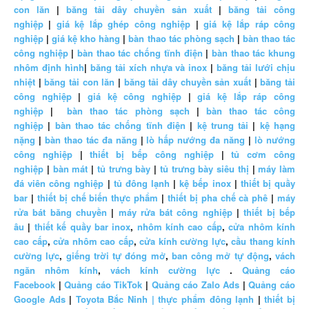
con lăn
|
băng tải dây chuyền sản xuất
|
băng tải công
nghiệp
|
giá kệ lắp ghép công nghiệp
|
giá kệ lắp ráp công
nghiệp
|
giá kệ kho hàng
|
bàn thao tác phòng sạch
|
bàn thao tác
công nghiệp
|
bàn thao tác chống tĩnh điện
|
bàn thao tác khung
nhôm định hình
|
băng tải xích nhựa và inox
|
băng tải lưới chịu
nhiệt
|
băng tải con lăn
|
băng tải dây chuyền sản xuất
|
băng tải
công nghiệp
|
giá kệ công nghiệp
|
giá kệ lắp ráp công
nghiệp
|
bàn thao tác phòng sạch
|
bàn thao tác công
nghiệp
|
bàn thao tác chống tĩnh điện
|
kệ trung tải
|
kệ hạng
nặng
|
bàn thao tác đa năng
|
lò hấp nướng đa năng
|
lò nướng
công nghiệp
|
thiết bị bếp công nghiệp
|
tủ cơm công
nghiệp
|
bàn mát
|
tủ trưng bày
|
tủ trưng bày siêu thị
|
máy làm
đá viên công nghiệp
|
tủ đông lạnh
|
kệ bếp inox
|
thiết bị quầy
bar
|
thiết bị chế biến thực phẩm
|
thiết bị pha chế cà phê
|
máy
rửa bát băng chuyền
|
máy rửa bát công nghiệp
|
thiết bị bếp
âu
|
thiết kế quầy bar inox
,
nhôm kính cao cấp
,
cửa nhôm kính
cao cấp
,
cửa nhôm cao cấp
,
cửa kính cường lực
,
cầu thang kính
cường lực
,
giếng trời tự đóng mở
,
ban công mở tự động
,
vách
ngăn nhôm kính
,
vách kính cường lực
.
Quảng cáo
Facebook
|
Quảng cáo TikTok
|
Quảng cáo Zalo Ads
|
Quảng cáo
Google Ads
|
Toyota Bắc Ninh |
thực phẩm đông lạnh
|
thiết bị