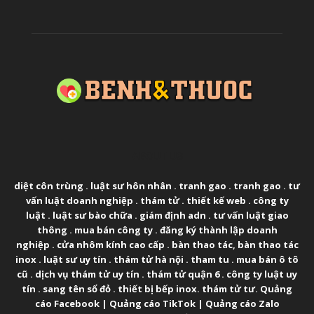
ABOUT US
diệt côn trùng
.
luật sư hôn nhân
.
tranh gao
.
tranh gao
.
tư
vấn luật doanh nghiệp
.
thám tử
.
thiết kế web
.
công ty
luật
.
luật sư bào chữa
.
giám định adn
.
tư vấn luật giao
thông
.
mua bán công ty
.
đăng ký thành lập doanh
nghiệp
.
cửa nhôm kính cao cấp
.
bàn thao tác
,
bàn thao tác
inox
.
luật sư uy tín
.
thám tử hà nội
.
tham tu
.
mua bán ô tô
cũ
.
dịch vụ thám tử uy tín
.
thám tử quận 6
.
công ty luật uy
tín
.
sang tên sổ đỏ
.
thiết bị bếp inox
.
thám tử tư
.
Quảng
cáo Facebook
|
Quảng cáo TikTok
|
Quảng cáo Zalo