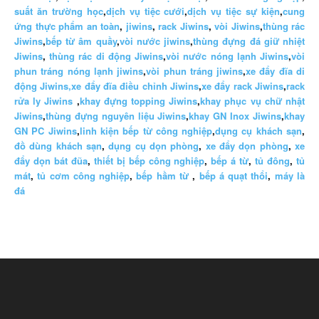
suất ăn trường học
,
dịch vụ tiệc cưới
,
dịch vụ tiệc sự kiện
,
cung
ứng thực phẩm an toàn
,
jiwins
,
rack Jiwins
,
vòi Jiwins
,
thùng rác
Jiwins
,
bếp từ âm quầy
,
vòi nước jiwins
,
thùng đựng đá giữ nhiệt
Jiwins
,
thùng rác di động Jiwins
,
vòi nước nóng lạnh Jiwins
,
vòi
phun tráng nóng lạnh jiwins
,
vòi phun tráng jiwins
,
xe đẩy đĩa di
động Jiwins,
xe đẩy đĩa điều chỉnh Jiwins
,
xe đẩy rack Jiwins
,
rack
rửa ly Jiwins
,
khay đựng topping Jiwins
,
khay phục vụ chữ nhật
Jiwins
,
thùng đựng nguyên liệu Jiwins
,
khay GN Inox Jiwins
,
khay
GN PC Jiwins
,
linh kiện bếp từ công nghiệp
,
dụng cụ khách sạn
,
đồ dùng khách sạn
,
dụng cụ dọn phòng
,
xe đẩy dọn phòng
,
xe
đẩy dọn bát đũa
,
thiết bị bếp công nghiệp
,
bếp á từ
,
tủ đông
,
tủ
mát
,
tủ cơm công nghiệp
,
bếp hầm từ
,
bếp á quạt thổi
,
máy là
đá