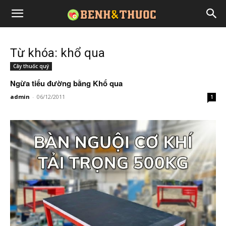
Từ khóa: khổ qua
Cây thuốc quý
Ngừa tiểu đường bằng Khổ qua
admin
-
06/12/2011
1