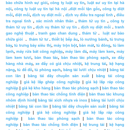
bào chữa hình sự giỏi
,
công ty luật uy tín
,
luật sư uy tín tại hà
nội
,
công ty luật uy tín tại hà nội
.
diệt mối tận gốc
,
công ty diệt
mối
,
diệt mối
,
dịch vụ diệt mối
.
dịch vụ điều tra ngoại tình
,
điều
tra ngoại tình
,
xác minh nhân thân
,
thám tử uy tín
,
công ty
thám tử uy tín
,
dịch vụ thám tử uy tín
.
dịch vụ diệt mối
.
tranh
gao nghệ thuật
.
tranh gao chan dung
.
thám tử
.
luật sư bào
chữa giỏi
.
thám tử tư
.
thiết bị bếp âu
,
lò nướng bánh
,
tủ trưng
bày
,
tủ trưng bày siêu thị
,
máy trộn bột
,
bàn mát
,
tủ đông
,
tủ làm
lạnh
,
máy rửa bát công nghiệp
,
máy làm đá
,
máy làm kem
,
máy
làm kem tươi
,
bàn thao tác
,
bàn thao tác phòng sạch
,
xe đẩy
hàng nhà máy
,
xe đẩy có giá chịu nhiệt
,
kệ trung tải
,
kệ hạng
nặng
,
tủ để đồ
,
tủ phòng sạch
,
băng tải lưới chịu nhiệt
|
băng tải
con lăn
|
băng tải dây chuyền sản xuất
|
băng tải công
nghiệp
|
giá kệ lắp ghép công nghiệp
|
giá kệ lắp ráp công
nghiệp
|
giá kệ kho hàng
|
bàn thao tác phòng sạch
|
bàn thao tác
công nghiệp
|
bàn thao tác chống tĩnh điện
|
bàn thao tác khung
nhôm định hình
|
băng tải xích nhựa và inox
|
băng tải lưới chịu
nhiệt
|
băng tải con lăn
|
băng tải dây chuyền sản xuất
|
băng tải
công nghiệp
|
giá kệ công nghiệp
|
giá kệ lắp ráp công
nghiệp
|
bàn thao tác phòng sạch
|
bàn thao tác công
nghiệp
|
bàn thao tác chống tĩnh điện
|
kệ trung tải
|
kệ hạng