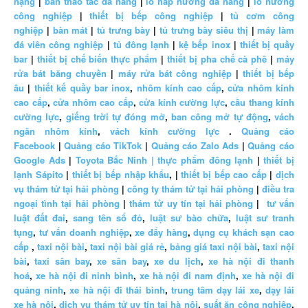
nặng
|
bàn thao tác đa năng
|
lò hấp nướng đa năng
|
lò nướng
công nghiệp
|
thiết bị bếp công nghiệp
|
tủ cơm công
nghiệp
|
bàn mát
|
tủ trưng bày
|
tủ trưng bày siêu thị
|
máy làm
đá viên công nghiệp
|
tủ đông lạnh
|
kệ bếp inox
|
thiết bị quầy
bar
|
thiết bị chế biến thực phẩm
|
thiết bị pha chế cà phê
|
máy
rửa bát băng chuyền
|
máy rửa bát công nghiệp
|
thiết bị bếp
âu
|
thiết kế quầy bar inox
,
nhôm kính cao cấp
,
cửa nhôm kính
cao cấp
,
cửa nhôm cao cấp
,
cửa kính cường lực
,
cầu thang kính
cường lực
,
giếng trời tự đóng mở
,
ban công mở tự động
,
vách
ngăn nhôm kính
,
vách kính cường lực
.
Quảng cáo
Facebook
|
Quảng cáo TikTok
|
Quảng cáo Zalo Ads
|
Quảng cáo
Google Ads
|
Toyota Bắc Ninh |
thực phẩm đông lạnh
|
thiết bị
lạnh Sápito
|
thiết bị bếp nhập khẩu
, |
thiết bị bếp cao cấp
|
dịch
vụ thám tử tại hải phòng
|
công ty thám tử tại hải phòng
|
điều tra
ngoại tình tại hải phòng
|
thám tử uy tín tại hải phòng
|
tư vấn
luật đất đai
,
sang tên sổ đỏ
,
luật sư bào chữa
,
luật sư tranh
tụng
,
tư vấn doanh nghiệp
,
xe đẩy hàng
,
dụng cụ khách sạn cao
cấp
,
taxi nội bài
,
taxi nội bài giá rẻ
,
bảng giá taxi nội bài
,
taxi nội
bài
,
taxi sân bay
,
xe sân bay
,
xe du lịch
,
xe hà nội đi thanh
hoá
,
xe hà nội đi ninh bình
,
xe hà nội đi nam định
,
xe hà nội đi
quảng ninh
,
xe hà nội đi thái bình
,
trung tâm dạy lái xe
,
dạy lái
xe hà nội
,
dịch vụ thám tử uy tín tại hà nội
,
suất ăn công nghiệp
,