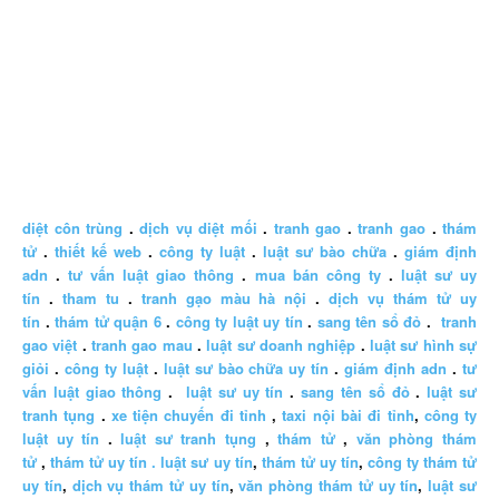
diệt côn trùng
.
dịch vụ diệt mối
.
tranh gao
.
tranh gao
.
thám
tử
.
thiết kế web
.
công ty luật
.
luật sư bào chữa
.
giám định
adn
.
tư vấn luật giao thông
.
mua bán công ty
.
luật sư uy
tín
.
tham tu
.
tranh gạo màu hà nội
.
dịch vụ thám tử uy
tín
.
thám tử quận 6
.
công ty luật uy tín
.
sang tên sổ đỏ
.
tranh
gao việt
.
tranh gao mau
.
luật sư doanh nghiệp
.
luật sư hình sự
giỏi
.
công ty luật
.
luật sư bào chữa uy tín
.
giám định adn
.
tư
vấn luật giao thông
.
luật sư uy tín
.
sang tên sổ đỏ
.
luật sư
tranh tụng
.
xe tiện chuyến đi tỉnh
,
taxi nội bài đi tỉnh
,
công ty
luật uy tín
.
luật sư tranh tụng
,
thám tử
,
văn phòng thám
tử
,
thám tử uy tín .
luật sư uy tín
,
thám tử uy tín
,
công ty thám tử
uy tín
,
dịch vụ thám tử uy tín
,
văn phòng thám tử uy tín
,
luật sư