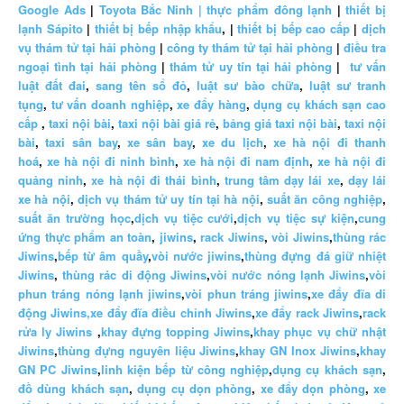
Google Ads
|
Toyota Bắc Ninh |
thực phẩm đông lạnh
|
thiết bị
lạnh Sápito
|
thiết bị bếp nhập khẩu
, |
thiết bị bếp cao cấp
|
dịch
vụ thám tử tại hải phòng
|
công ty thám tử tại hải phòng
|
điều tra
ngoại tình tại hải phòng
|
thám tử uy tín tại hải phòng
|
tư vấn
luật đất đai
,
sang tên sổ đỏ
,
luật sư bào chữa
,
luật sư tranh
tụng
,
tư vấn doanh nghiệp
,
xe đẩy hàng
,
dụng cụ khách sạn cao
cấp
,
taxi nội bài
,
taxi nội bài giá rẻ
,
bảng giá taxi nội bài
,
taxi nội
bài
,
taxi sân bay
,
xe sân bay
,
xe du lịch
,
xe hà nội đi thanh
hoá
,
xe hà nội đi ninh bình
,
xe hà nội đi nam định
,
xe hà nội đi
quảng ninh
,
xe hà nội đi thái bình
,
trung tâm dạy lái xe
,
dạy lái
xe hà nội
,
dịch vụ thám tử uy tín tại hà nội
,
suất ăn công nghiệp
,
suất ăn trường học
,
dịch vụ tiệc cưới
,
dịch vụ tiệc sự kiện
,
cung
ứng thực phẩm an toàn
,
jiwins
,
rack Jiwins
,
vòi Jiwins
,
thùng rác
Jiwins
,
bếp từ âm quầy
,
vòi nước jiwins
,
thùng đựng đá giữ nhiệt
Jiwins
,
thùng rác di động Jiwins
,
vòi nước nóng lạnh Jiwins
,
vòi
phun tráng nóng lạnh jiwins
,
vòi phun tráng jiwins
,
xe đẩy đĩa di
động Jiwins,
xe đẩy đĩa điều chỉnh Jiwins
,
xe đẩy rack Jiwins
,
rack
rửa ly Jiwins
,
khay đựng topping Jiwins
,
khay phục vụ chữ nhật
Jiwins
,
thùng đựng nguyên liệu Jiwins
,
khay GN Inox Jiwins
,
khay
GN PC Jiwins
,
linh kiện bếp từ công nghiệp
,
dụng cụ khách sạn
,
đồ dùng khách sạn
,
dụng cụ dọn phòng
,
xe đẩy dọn phòng
,
xe