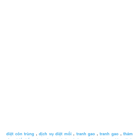
diệt côn trùng
.
dịch vụ diệt mối
.
tranh gao
.
tranh gao
.
thám