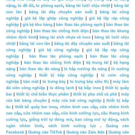
nặng
,
tủ để đồ
,
tủ phòng sạch
,
băng tải lưới chịu nhiệt
|
băng tải
con lăn
|
băng tải dây chuyền sản xuất
|
băng tải công
nghiệp
|
giá kệ lắp ghép công nghiệp
|
giá kệ lắp ráp công
nghiệp
|
giá kệ kho hàng
|
bàn thao tác phòng sạch
|
bàn thao tác
công nghiệp
|
bàn thao tác chống tĩnh điện
|
bàn thao tác khung
nhôm định hình
|
băng tải xích nhựa và inox
|
băng tải lưới chịu
nhiệt
|
băng tải con lăn
|
băng tải dây chuyền sản xuất
|
băng tải
công nghiệp
|
giá kệ công nghiệp
|
giá kệ lắp ráp công
nghiệp
|
bàn thao tác phòng sạch
|
bàn thao tác công
nghiệp
|
bàn thao tác chống tĩnh điện
|
kệ trung tải
|
kệ hạng
nặng
|
bàn thao tác đa năng
|
lò hấp nướng đa năng
|
lò nướng
công nghiệp
|
thiết bị bếp công nghiệp
|
tủ cơm công
nghiệp
|
bàn mát
|
tủ trưng bày
|
tủ trưng bày siêu thị
|
máy làm
đá viên công nghiệp
|
tủ đông lạnh
|
kệ bếp inox
|
thiết bị quầy
bar
|
thiết bị chế biến thực phẩm
|
thiết bị pha chế cà phê
|
máy
rửa bát băng chuyền
|
máy rửa bát công nghiệp
|
thiết bị bếp
âu
|
thiết kế quầy bar inox
,
nhôm kính cao cấp
,
cửa nhôm kính
cao cấp
,
cửa nhôm cao cấp
,
cửa kính cường lực
,
cầu thang kính
cường lực
,
giếng trời tự đóng mở
,
ban công mở tự động
,
vách
ngăn nhôm kính
,
vách kính cường lực
.
Quảng cáo
Facebook
|
Quảng cáo TikTok
|
Quảng cáo Zalo Ads
|
Quảng cáo