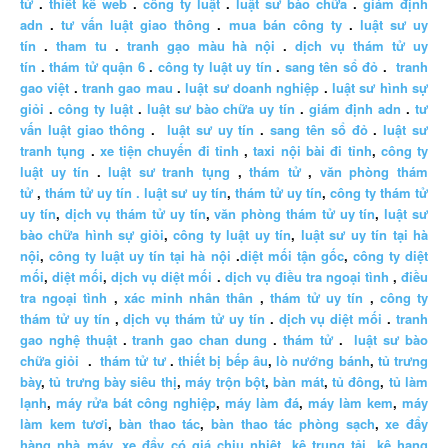
tử
.
thiết kế web
.
công ty luật
.
luật sư bào chữa
.
giám định
adn
.
tư vấn luật giao thông
.
mua bán công ty
.
luật sư uy
tín
.
tham tu
.
tranh gạo màu hà nội
.
dịch vụ thám tử uy
tín
.
thám tử quận 6
.
công ty luật uy tín
.
sang tên sổ đỏ
.
tranh
gao việt
.
tranh gao mau
.
luật sư doanh nghiệp
.
luật sư hình sự
giỏi
.
công ty luật
.
luật sư bào chữa uy tín
.
giám định adn
.
tư
vấn luật giao thông
.
luật sư uy tín
.
sang tên sổ đỏ
.
luật sư
tranh tụng
.
xe tiện chuyến đi tỉnh
,
taxi nội bài đi tỉnh
,
công ty
luật uy tín
.
luật sư tranh tụng
,
thám tử
,
văn phòng thám
tử
,
thám tử uy tín .
luật sư uy tín
,
thám tử uy tín
,
công ty thám tử
uy tín
,
dịch vụ thám tử uy tín
,
văn phòng thám tử uy tín
,
luật sư
bào chữa hình sự giỏi
,
công ty luật uy tín
,
luật sư uy tín tại hà
nội
,
công ty luật uy tín tại hà nội
.
diệt mối tận gốc
,
công ty diệt
mối
,
diệt mối
,
dịch vụ diệt mối
.
dịch vụ điều tra ngoại tình
,
điều
tra ngoại tình
,
xác minh nhân thân
,
thám tử uy tín
,
công ty
thám tử uy tín
,
dịch vụ thám tử uy tín
.
dịch vụ diệt mối
.
tranh
gao nghệ thuật
.
tranh gao chan dung
.
thám tử
.
luật sư bào
chữa giỏi
.
thám tử tư
.
thiết bị bếp âu
,
lò nướng bánh
,
tủ trưng
bày
,
tủ trưng bày siêu thị
,
máy trộn bột
,
bàn mát
,
tủ đông
,
tủ làm
lạnh
,
máy rửa bát công nghiệp
,
máy làm đá
,
máy làm kem
,
máy
làm kem tươi
,
bàn thao tác
,
bàn thao tác phòng sạch
,
xe đẩy
hàng nhà máy
,
xe đẩy có giá chịu nhiệt
,
kệ trung tải
,
kệ hạng