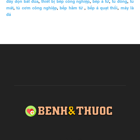
đẩy dọn bát đũa
,
thiết bị bếp công nghiệp
,
bếp á từ
,
tủ đông
,
tủ
mát
,
tủ cơm công nghiệp
,
bếp hầm từ
,
bếp á quạt thổi
,
máy là
đá