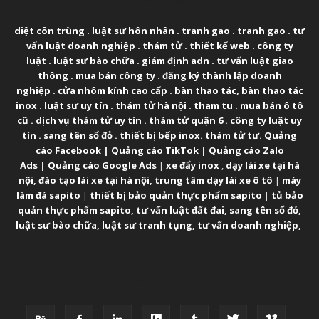
ABOUT US
diệt côn trùng
.
luật sư hôn nhân
.
tranh gao
.
tranh gao
.
tư
vấn luật doanh nghiệp
.
thám tử
.
thiết kế web
.
công ty
luật
.
luật sư bào chữa
.
giám định adn
.
tư vấn luật giao
thông
.
mua bán công ty
.
đăng ký thành lập doanh
nghiệp
.
cửa nhôm kính cao cấp
.
bàn thao tác
,
bàn thao tác
inox
.
luật sư uy tín
.
thám tử hà nội
.
tham tu
.
mua bán ô tô
cũ
.
dịch vụ thám tử uy tín
.
thám tử quận 6
.
công ty luật uy
tín
.
sang tên sổ đỏ
.
thiết bị bếp inox
.
thám tử tư
.
Quảng
cáo Facebook
|
Quảng cáo TikTok
|
Quảng cáo Zalo
Ads
|
Quảng cáo Google Ads
|
xe đẩy inox
,
dạy lái xe tại hà
nội
,
đào tạo lái xe tại hà nội
,
trung tâm dạy lái xe ô tô
|
máy
làm đá sapito
|
thiết bị bảo quản thực phẩm sapito
|
tủ bảo
quản thực phẩm sapito
,
tư vấn luật đất đai
,
sang tên sổ đỏ
,
luật sư bào chữa
,
luật sư tranh tụng
,
tư vấn doanh nghiệp
,
FOLLOW US