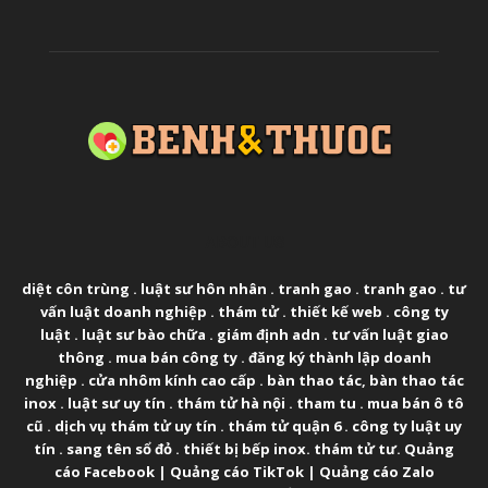
ABOUT US
diệt côn trùng
.
luật sư hôn nhân
.
tranh gao
.
tranh gao
.
tư
vấn luật doanh nghiệp
.
thám tử
.
thiết kế web
.
công ty
luật
.
luật sư bào chữa
.
giám định adn
.
tư vấn luật giao
thông
.
mua bán công ty
.
đăng ký thành lập doanh
nghiệp
.
cửa nhôm kính cao cấp
.
bàn thao tác
,
bàn thao tác
inox
.
luật sư uy tín
.
thám tử hà nội
.
tham tu
.
mua bán ô tô
cũ
.
dịch vụ thám tử uy tín
.
thám tử quận 6
.
công ty luật uy
tín
.
sang tên sổ đỏ
.
thiết bị bếp inox
.
thám tử tư
.
Quảng
cáo Facebook
|
Quảng cáo TikTok
|
Quảng cáo Zalo