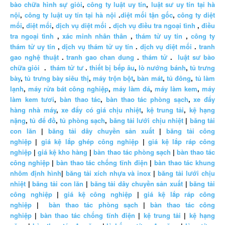
bào chữa hình sự giỏi
,
công ty luật uy tín
,
luật sư uy tín tại hà
nội
,
công ty luật uy tín tại hà nội
.
diệt mối tận gốc
,
công ty diệt
mối
,
diệt mối
,
dịch vụ diệt mối
.
dịch vụ điều tra ngoại tình
,
điều
tra ngoại tình
,
xác minh nhân thân
,
thám tử uy tín
,
công ty
thám tử uy tín
,
dịch vụ thám tử uy tín
.
dịch vụ diệt mối
.
tranh
gao nghệ thuật
.
tranh gao chan dung
.
thám tử
.
luật sư bào
chữa giỏi
.
thám tử tư
.
thiết bị bếp âu
,
lò nướng bánh
,
tủ trưng
bày
,
tủ trưng bày siêu thị
,
máy trộn bột
,
bàn mát
,
tủ đông
,
tủ làm
lạnh
,
máy rửa bát công nghiệp
,
máy làm đá
,
máy làm kem
,
máy
làm kem tươi
,
bàn thao tác
,
bàn thao tác phòng sạch
,
xe đẩy
hàng nhà máy
,
xe đẩy có giá chịu nhiệt
,
kệ trung tải
,
kệ hạng
nặng
,
tủ để đồ
,
tủ phòng sạch
,
băng tải lưới chịu nhiệt
|
băng tải
con lăn
|
băng tải dây chuyền sản xuất
|
băng tải công
nghiệp
|
giá kệ lắp ghép công nghiệp
|
giá kệ lắp ráp công
nghiệp
|
giá kệ kho hàng
|
bàn thao tác phòng sạch
|
bàn thao tác
công nghiệp
|
bàn thao tác chống tĩnh điện
|
bàn thao tác khung
nhôm định hình
|
băng tải xích nhựa và inox
|
băng tải lưới chịu
nhiệt
|
băng tải con lăn
|
băng tải dây chuyền sản xuất
|
băng tải
công nghiệp
|
giá kệ công nghiệp
|
giá kệ lắp ráp công
nghiệp
|
bàn thao tác phòng sạch
|
bàn thao tác công
nghiệp
|
bàn thao tác chống tĩnh điện
|
kệ trung tải
|
kệ hạng