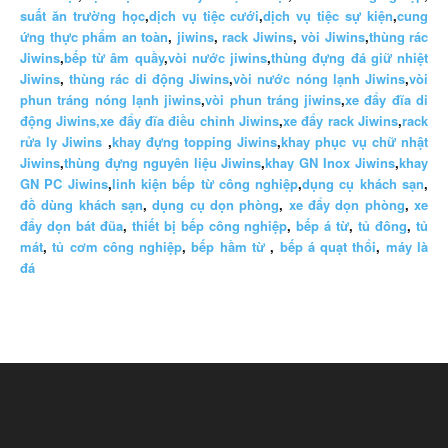
suất ăn trường học
,
dịch vụ tiệc cưới
,
dịch vụ tiệc sự kiện
,
cung
ứng thực phẩm an toàn
,
jiwins
,
rack Jiwins
,
vòi Jiwins
,
thùng rác
Jiwins
,
bếp từ âm quầy
,
vòi nước jiwins
,
thùng đựng đá giữ nhiệt
Jiwins
,
thùng rác di động Jiwins
,
vòi nước nóng lạnh Jiwins
,
vòi
phun tráng nóng lạnh jiwins
,
vòi phun tráng jiwins
,
xe đẩy đĩa di
động Jiwins,
xe đẩy đĩa điều chỉnh Jiwins
,
xe đẩy rack Jiwins
,
rack
rửa ly Jiwins
,
khay đựng topping Jiwins
,
khay phục vụ chữ nhật
Jiwins
,
thùng đựng nguyên liệu Jiwins
,
khay GN Inox Jiwins
,
khay
GN PC Jiwins
,
linh kiện bếp từ công nghiệp
,
dụng cụ khách sạn
,
đồ dùng khách sạn
,
dụng cụ dọn phòng
,
xe đẩy dọn phòng
,
xe
đẩy dọn bát đũa
,
thiết bị bếp công nghiệp
,
bếp á từ
,
tủ đông
,
tủ
mát
,
tủ cơm công nghiệp
,
bếp hầm từ
,
bếp á quạt thổi
,
máy là
đá