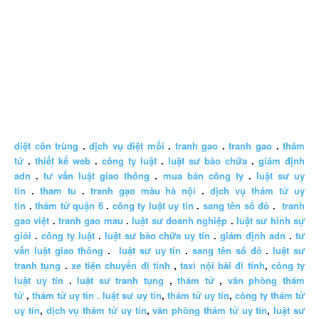
diệt côn trùng
.
dịch vụ diệt mối
.
tranh gao
.
tranh gao
.
thám
tử
.
thiết kế web
.
công ty luật
.
luật sư bào chữa
.
giám định
adn
.
tư vấn luật giao thông
.
mua bán công ty
.
luật sư uy
tín
.
tham tu
.
tranh gạo màu hà nội
.
dịch vụ thám tử uy
tín
.
thám tử quận 6
.
công ty luật uy tín
.
sang tên sổ đỏ
.
tranh
gao việt
.
tranh gao mau
.
luật sư doanh nghiệp
.
luật sư hình sự
giỏi
.
công ty luật
.
luật sư bào chữa uy tín
.
giám định adn
.
tư
vấn luật giao thông
.
luật sư uy tín
.
sang tên sổ đỏ
.
luật sư
tranh tụng
.
xe tiện chuyến đi tỉnh
,
taxi nội bài đi tỉnh
,
công ty
luật uy tín
.
luật sư tranh tụng
,
thám tử
,
văn phòng thám
tử
,
thám tử uy tín .
luật sư uy tín
,
thám tử uy tín
,
công ty thám tử
uy tín
,
dịch vụ thám tử uy tín
,
văn phòng thám tử uy tín
,
luật sư