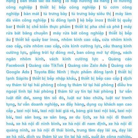
nặng
|
bàn thao tác đa năng
|
lò hấp nướng đa năng
|
lò nướng
công nghiệp
|
thiết bị bếp công nghiệp
|
tủ cơm công
nghiệp
|
bàn mát
|
tủ trưng bày
|
tủ trưng bày siêu thị
|
máy làm
đá viên công nghiệp
|
tủ đông lạnh
|
kệ bếp inox
|
thiết bị quầy
bar
|
thiết bị chế biến thực phẩm
|
thiết bị pha chế cà phê
|
máy
rửa bát băng chuyền
|
máy rửa bát công nghiệp
|
thiết bị bếp
âu
|
thiết kế quầy bar inox
,
nhôm kính cao cấp
,
cửa nhôm kính
cao cấp
,
cửa nhôm cao cấp
,
cửa kính cường lực
,
cầu thang kính
cường lực
,
giếng trời tự đóng mở
,
ban công mở tự động
,
vách
ngăn nhôm kính
,
vách kính cường lực
.
Quảng cáo
Facebook
|
Quảng cáo TikTok
|
Quảng cáo Zalo Ads
|
Quảng cáo
Google Ads
|
Toyota Bắc Ninh |
thực phẩm đông lạnh
|
thiết bị
lạnh Sápito
|
thiết bị bếp nhập khẩu
, |
thiết bị bếp cao cấp
|
dịch
vụ thám tử tại hải phòng
|
công ty thám tử tại hải phòng
|
điều tra
ngoại tình tại hải phòng
|
thám tử uy tín tại hải phòng
|
tư vấn
luật đất đai
,
sang tên sổ đỏ
,
luật sư bào chữa
,
luật sư tranh
tụng
,
tư vấn doanh nghiệp
,
xe đẩy hàng
,
dụng cụ khách sạn cao
cấp
,
taxi nội bài
,
taxi nội bài giá rẻ
,
bảng giá taxi nội bài
,
taxi nội
bài
,
taxi sân bay
,
xe sân bay
,
xe du lịch
,
xe hà nội đi thanh
hoá
,
xe hà nội đi ninh bình
,
xe hà nội đi nam định
,
xe hà nội đi
quảng ninh
,
xe hà nội đi thái bình
,
trung tâm dạy lái xe
,
dạy lái
xe hà nội
,
dịch vụ thám tử uy tín tại hà nội
,
suất ăn công nghiệp
,