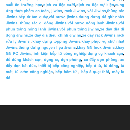
suất ăn trường học
,
dịch vụ tiệc cưới
,
dịch vụ tiệc sự kiện
,
cung
ứng thực phẩm an toàn
,
jiwins
,
rack Jiwins
,
vòi Jiwins
,
thùng rác
Jiwins
,
bếp từ âm quầy
,
vòi nước jiwins
,
thùng đựng đá giữ nhiệt
Jiwins
,
thùng rác di động Jiwins
,
vòi nước nóng lạnh Jiwins
,
vòi
phun tráng nóng lạnh jiwins
,
vòi phun tráng jiwins
,
xe đẩy đĩa di
động Jiwins,
xe đẩy đĩa điều chỉnh Jiwins
,
xe đẩy rack Jiwins
,
rack
rửa ly Jiwins
,
khay đựng topping Jiwins
,
khay phục vụ chữ nhật
Jiwins
,
thùng đựng nguyên liệu Jiwins
,
khay GN Inox Jiwins
,
khay
GN PC Jiwins
,
linh kiện bếp từ công nghiệp
,
dụng cụ khách sạn
,
đồ dùng khách sạn
,
dụng cụ dọn phòng
,
xe đẩy dọn phòng
,
xe
đẩy dọn bát đũa
,
thiết bị bếp công nghiệp
,
bếp á từ
,
tủ đông
,
tủ
mát
,
tủ cơm công nghiệp
,
bếp hầm từ
,
bếp á quạt thổi
,
máy là
đá