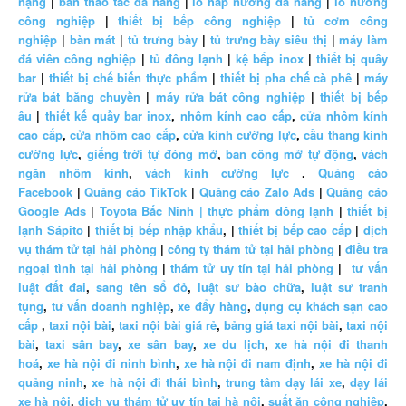
nặng
|
bàn thao tác đa năng
|
lò hấp nướng đa năng
|
lò nướng
công nghiệp
|
thiết bị bếp công nghiệp
|
tủ cơm công
nghiệp
|
bàn mát
|
tủ trưng bày
|
tủ trưng bày siêu thị
|
máy làm
đá viên công nghiệp
|
tủ đông lạnh
|
kệ bếp inox
|
thiết bị quầy
bar
|
thiết bị chế biến thực phẩm
|
thiết bị pha chế cà phê
|
máy
rửa bát băng chuyền
|
máy rửa bát công nghiệp
|
thiết bị bếp
âu
|
thiết kế quầy bar inox
,
nhôm kính cao cấp
,
cửa nhôm kính
cao cấp
,
cửa nhôm cao cấp
,
cửa kính cường lực
,
cầu thang kính
cường lực
,
giếng trời tự đóng mở
,
ban công mở tự động
,
vách
ngăn nhôm kính
,
vách kính cường lực
.
Quảng cáo
Facebook
|
Quảng cáo TikTok
|
Quảng cáo Zalo Ads
|
Quảng cáo
Google Ads
|
Toyota Bắc Ninh |
thực phẩm đông lạnh
|
thiết bị
lạnh Sápito
|
thiết bị bếp nhập khẩu
, |
thiết bị bếp cao cấp
|
dịch
vụ thám tử tại hải phòng
|
công ty thám tử tại hải phòng
|
điều tra
ngoại tình tại hải phòng
|
thám tử uy tín tại hải phòng
|
tư vấn
luật đất đai
,
sang tên sổ đỏ
,
luật sư bào chữa
,
luật sư tranh
tụng
,
tư vấn doanh nghiệp
,
xe đẩy hàng
,
dụng cụ khách sạn cao
cấp
,
taxi nội bài
,
taxi nội bài giá rẻ
,
bảng giá taxi nội bài
,
taxi nội
bài
,
taxi sân bay
,
xe sân bay
,
xe du lịch
,
xe hà nội đi thanh
hoá
,
xe hà nội đi ninh bình
,
xe hà nội đi nam định
,
xe hà nội đi
quảng ninh
,
xe hà nội đi thái bình
,
trung tâm dạy lái xe
,
dạy lái
xe hà nội
,
dịch vụ thám tử uy tín tại hà nội
,
suất ăn công nghiệp
,