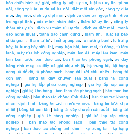
bào chữa hình sự giỏi
,
công ty luật uy tín
,
luật sư uy tín tại hà
nội
,
công ty luật uy tín tại hà nội
.
diệt mối tận gốc
,
công ty diệt
mối
,
diệt mối
,
dịch vụ diệt mối
.
dịch vụ điều tra ngoại tình
,
điều
tra ngoại tình
,
xác minh nhân thân
,
thám tử uy tín
,
công ty
thám tử uy tín
,
dịch vụ thám tử uy tín
.
dịch vụ diệt mối
.
tranh
gao nghệ thuật
.
tranh gao chan dung
.
thám tử
.
luật sư bào
chữa giỏi
.
thám tử tư
.
thiết bị bếp âu
,
lò nướng bánh
,
tủ trưng
bày
,
tủ trưng bày siêu thị
,
máy trộn bột
,
bàn mát
,
tủ đông
,
tủ làm
lạnh
,
máy rửa bát công nghiệp
,
máy làm đá
,
máy làm kem
,
máy
làm kem tươi
,
bàn thao tác
,
bàn thao tác phòng sạch
,
xe đẩy
hàng nhà máy
,
xe đẩy có giá chịu nhiệt
,
kệ trung tải
,
kệ hạng
nặng
,
tủ để đồ
,
tủ phòng sạch
,
băng tải lưới chịu nhiệt
|
băng tải
con lăn
|
băng tải dây chuyền sản xuất
|
băng tải công
nghiệp
|
giá kệ lắp ghép công nghiệp
|
giá kệ lắp ráp công
nghiệp
|
giá kệ kho hàng
|
bàn thao tác phòng sạch
|
bàn thao tác
công nghiệp
|
bàn thao tác chống tĩnh điện
|
bàn thao tác khung
nhôm định hình
|
băng tải xích nhựa và inox
|
băng tải lưới chịu
nhiệt
|
băng tải con lăn
|
băng tải dây chuyền sản xuất
|
băng tải
công nghiệp
|
giá kệ công nghiệp
|
giá kệ lắp ráp công
nghiệp
|
bàn thao tác phòng sạch
|
bàn thao tác công
nghiệp
|
bàn thao tác chống tĩnh điện
|
kệ trung tải
|
kệ hạng