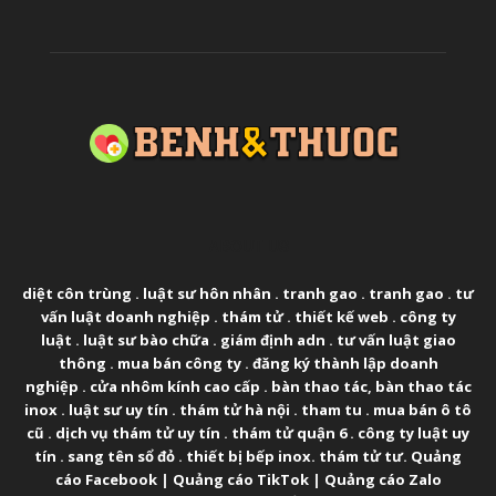
ABOUT US
diệt côn trùng
.
luật sư hôn nhân
.
tranh gao
.
tranh gao
.
tư
vấn luật doanh nghiệp
.
thám tử
.
thiết kế web
.
công ty
luật
.
luật sư bào chữa
.
giám định adn
.
tư vấn luật giao
thông
.
mua bán công ty
.
đăng ký thành lập doanh
nghiệp
.
cửa nhôm kính cao cấp
.
bàn thao tác
,
bàn thao tác
inox
.
luật sư uy tín
.
thám tử hà nội
.
tham tu
.
mua bán ô tô
cũ
.
dịch vụ thám tử uy tín
.
thám tử quận 6
.
công ty luật uy
tín
.
sang tên sổ đỏ
.
thiết bị bếp inox
.
thám tử tư
.
Quảng
cáo Facebook
|
Quảng cáo TikTok
|
Quảng cáo Zalo