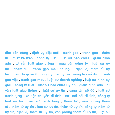
diệt côn trùng
.
dịch vụ diệt mối
.
tranh gao
.
tranh gao
.
thám
tử
.
thiết kế web
.
công ty luật
.
luật sư bào chữa
.
giám định
adn
.
tư vấn luật giao thông
.
mua bán công ty
.
luật sư uy
tín
.
tham tu
.
tranh gạo màu hà nội
.
dịch vụ thám tử uy
tín
.
thám tử quận 6
.
công ty luật uy tín
.
sang tên sổ đỏ
.
tranh
gao việt
.
tranh gao mau
.
luật sư doanh nghiệp
.
luật sư hình sự
giỏi
.
công ty luật
.
luật sư bào chữa uy tín
.
giám định adn
.
tư
vấn luật giao thông
.
luật sư uy tín
.
sang tên sổ đỏ
.
luật sư
tranh tụng
.
xe tiện chuyến đi tỉnh
,
taxi nội bài đi tỉnh
,
công ty
luật uy tín
.
luật sư tranh tụng
,
thám tử
,
văn phòng thám
tử
,
thám tử uy tín .
luật sư uy tín
,
thám tử uy tín
,
công ty thám tử
uy tín
,
dịch vụ thám tử uy tín
,
văn phòng thám tử uy tín
,
luật sư