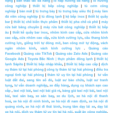
nặng
|
bàn thao tác đa năng
|
lò hấp nướng đa năng
|
lò nướng
công nghiệp
|
thiết bị bếp công nghiệp
|
tủ cơm công
nghiệp
|
bàn mát
|
tủ trưng bày
|
tủ trưng bày siêu thị
|
máy làm
đá viên công nghiệp
|
tủ đông lạnh
|
kệ bếp inox
|
thiết bị quầy
bar
|
thiết bị chế biến thực phẩm
|
thiết bị pha chế cà phê
|
máy
rửa bát băng chuyền
|
máy rửa bát công nghiệp
|
thiết bị bếp
âu
|
thiết kế quầy bar inox
,
nhôm kính cao cấp
,
cửa nhôm kính
cao cấp
,
cửa nhôm cao cấp
,
cửa kính cường lực
,
cầu thang kính
cường lực
,
giếng trời tự đóng mở
,
ban công mở tự động
,
vách
ngăn nhôm kính
,
vách kính cường lực
.
Quảng cáo
Facebook
|
Quảng cáo TikTok
|
Quảng cáo Zalo Ads
|
Quảng cáo
Google Ads
|
Toyota Bắc Ninh |
thực phẩm đông lạnh
|
thiết bị
lạnh Sápito
|
thiết bị bếp nhập khẩu
, |
thiết bị bếp cao cấp
|
dịch
vụ thám tử tại hải phòng
|
công ty thám tử tại hải phòng
|
điều tra
ngoại tình tại hải phòng
|
thám tử uy tín tại hải phòng
|
tư vấn
luật đất đai
,
sang tên sổ đỏ
,
luật sư bào chữa
,
luật sư tranh
tụng
,
tư vấn doanh nghiệp
,
xe đẩy hàng
,
dụng cụ khách sạn cao
cấp
,
taxi nội bài
,
taxi nội bài giá rẻ
,
bảng giá taxi nội bài
,
taxi nội
bài
,
taxi sân bay
,
xe sân bay
,
xe du lịch
,
xe hà nội đi thanh
hoá
,
xe hà nội đi ninh bình
,
xe hà nội đi nam định
,
xe hà nội đi
quảng ninh
,
xe hà nội đi thái bình
,
trung tâm dạy lái xe
,
dạy lái
xe hà nội
,
dịch vụ thám tử uy tín tại hà nội
,
suất ăn công nghiệp
,