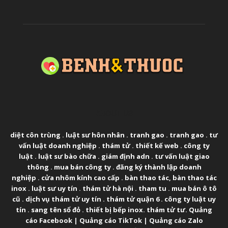
ABOUT US
diệt côn trùng
.
luật sư hôn nhân
.
tranh gao
.
tranh gao
.
tư
vấn luật doanh nghiệp
.
thám tử
.
thiết kế web
.
công ty
luật
.
luật sư bào chữa
.
giám định adn
.
tư vấn luật giao
thông
.
mua bán công ty
.
đăng ký thành lập doanh
nghiệp
.
cửa nhôm kính cao cấp
.
bàn thao tác
,
bàn thao tác
inox
.
luật sư uy tín
.
thám tử hà nội
.
tham tu
.
mua bán ô tô
cũ
.
dịch vụ thám tử uy tín
.
thám tử quận 6
.
công ty luật uy
tín
.
sang tên sổ đỏ
.
thiết bị bếp inox
.
thám tử tư
.
Quảng
cáo Facebook
|
Quảng cáo TikTok
|
Quảng cáo Zalo