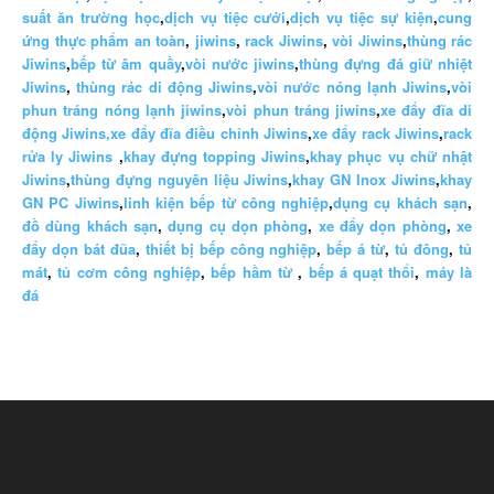
suất ăn trường học
,
dịch vụ tiệc cưới
,
dịch vụ tiệc sự kiện
,
cung
ứng thực phẩm an toàn
,
jiwins
,
rack Jiwins
,
vòi Jiwins
,
thùng rác
Jiwins
,
bếp từ âm quầy
,
vòi nước jiwins
,
thùng đựng đá giữ nhiệt
Jiwins
,
thùng rác di động Jiwins
,
vòi nước nóng lạnh Jiwins
,
vòi
phun tráng nóng lạnh jiwins
,
vòi phun tráng jiwins
,
xe đẩy đĩa di
động Jiwins,
xe đẩy đĩa điều chỉnh Jiwins
,
xe đẩy rack Jiwins
,
rack
rửa ly Jiwins
,
khay đựng topping Jiwins
,
khay phục vụ chữ nhật
Jiwins
,
thùng đựng nguyên liệu Jiwins
,
khay GN Inox Jiwins
,
khay
GN PC Jiwins
,
linh kiện bếp từ công nghiệp
,
dụng cụ khách sạn
,
đồ dùng khách sạn
,
dụng cụ dọn phòng
,
xe đẩy dọn phòng
,
xe
đẩy dọn bát đũa
,
thiết bị bếp công nghiệp
,
bếp á từ
,
tủ đông
,
tủ
mát
,
tủ cơm công nghiệp
,
bếp hầm từ
,
bếp á quạt thổi
,
máy là
đá