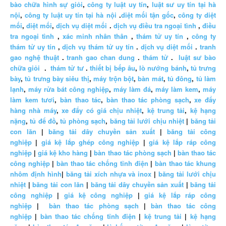
bào chữa hình sự giỏi
,
công ty luật uy tín
,
luật sư uy tín tại hà
nội
,
công ty luật uy tín tại hà nội
.
diệt mối tận gốc
,
công ty diệt
mối
,
diệt mối
,
dịch vụ diệt mối
.
dịch vụ điều tra ngoại tình
,
điều
tra ngoại tình
,
xác minh nhân thân
,
thám tử uy tín
,
công ty
thám tử uy tín
,
dịch vụ thám tử uy tín
.
dịch vụ diệt mối
.
tranh
gao nghệ thuật
.
tranh gao chan dung
.
thám tử
.
luật sư bào
chữa giỏi
.
thám tử tư
.
thiết bị bếp âu
,
lò nướng bánh
,
tủ trưng
bày
,
tủ trưng bày siêu thị
,
máy trộn bột
,
bàn mát
,
tủ đông
,
tủ làm
lạnh
,
máy rửa bát công nghiệp
,
máy làm đá
,
máy làm kem
,
máy
làm kem tươi
,
bàn thao tác
,
bàn thao tác phòng sạch
,
xe đẩy
hàng nhà máy
,
xe đẩy có giá chịu nhiệt
,
kệ trung tải
,
kệ hạng
nặng
,
tủ để đồ
,
tủ phòng sạch
,
băng tải lưới chịu nhiệt
|
băng tải
con lăn
|
băng tải dây chuyền sản xuất
|
băng tải công
nghiệp
|
giá kệ lắp ghép công nghiệp
|
giá kệ lắp ráp công
nghiệp
|
giá kệ kho hàng
|
bàn thao tác phòng sạch
|
bàn thao tác
công nghiệp
|
bàn thao tác chống tĩnh điện
|
bàn thao tác khung
nhôm định hình
|
băng tải xích nhựa và inox
|
băng tải lưới chịu
nhiệt
|
băng tải con lăn
|
băng tải dây chuyền sản xuất
|
băng tải
công nghiệp
|
giá kệ công nghiệp
|
giá kệ lắp ráp công
nghiệp
|
bàn thao tác phòng sạch
|
bàn thao tác công
nghiệp
|
bàn thao tác chống tĩnh điện
|
kệ trung tải
|
kệ hạng