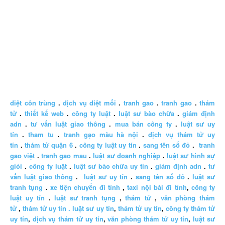
diệt côn trùng
.
dịch vụ diệt mối
.
tranh gao
.
tranh gao
.
thám
tử
.
thiết kế web
.
công ty luật
.
luật sư bào chữa
.
giám định
adn
.
tư vấn luật giao thông
.
mua bán công ty
.
luật sư uy
tín
.
tham tu
.
tranh gạo màu hà nội
.
dịch vụ thám tử uy
tín
.
thám tử quận 6
.
công ty luật uy tín
.
sang tên sổ đỏ
.
tranh
gao việt
.
tranh gao mau
.
luật sư doanh nghiệp
.
luật sư hình sự
giỏi
.
công ty luật
.
luật sư bào chữa uy tín
.
giám định adn
.
tư
vấn luật giao thông
.
luật sư uy tín
.
sang tên sổ đỏ
.
luật sư
tranh tụng
.
xe tiện chuyến đi tỉnh
,
taxi nội bài đi tỉnh
,
công ty
luật uy tín
.
luật sư tranh tụng
,
thám tử
,
văn phòng thám
tử
,
thám tử uy tín .
luật sư uy tín
,
thám tử uy tín
,
công ty thám tử
uy tín
,
dịch vụ thám tử uy tín
,
văn phòng thám tử uy tín
,
luật sư