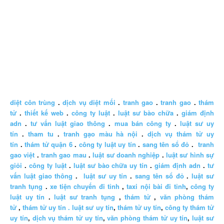
diệt côn trùng
.
dịch vụ diệt mối
.
tranh gao
.
tranh gao
.
thám
tử
.
thiết kế web
.
công ty luật
.
luật sư bào chữa
.
giám định
adn
.
tư vấn luật giao thông
.
mua bán công ty
.
luật sư uy
tín
.
tham tu
.
tranh gạo màu hà nội
.
dịch vụ thám tử uy
tín
.
thám tử quận 6
.
công ty luật uy tín
.
sang tên sổ đỏ
.
tranh
gao việt
.
tranh gao mau
.
luật sư doanh nghiệp
.
luật sư hình sự
giỏi
.
công ty luật
.
luật sư bào chữa uy tín
.
giám định adn
.
tư
vấn luật giao thông
.
luật sư uy tín
.
sang tên sổ đỏ
.
luật sư
tranh tụng
.
xe tiện chuyến đi tỉnh
,
taxi nội bài đi tỉnh
,
công ty
luật uy tín
.
luật sư tranh tụng
,
thám tử
,
văn phòng thám
tử
,
thám tử uy tín .
luật sư uy tín
,
thám tử uy tín
,
công ty thám tử
uy tín
,
dịch vụ thám tử uy tín
,
văn phòng thám tử uy tín
,
luật sư