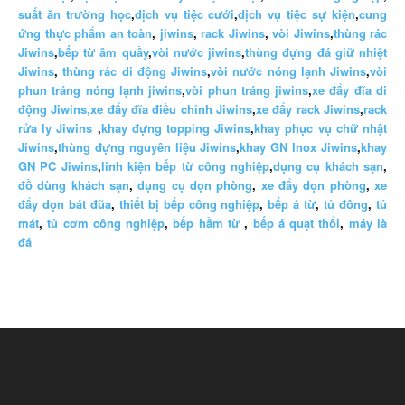
suất ăn trường học
,
dịch vụ tiệc cưới
,
dịch vụ tiệc sự kiện
,
cung
ứng thực phẩm an toàn
,
jiwins
,
rack Jiwins
,
vòi Jiwins
,
thùng rác
Jiwins
,
bếp từ âm quầy
,
vòi nước jiwins
,
thùng đựng đá giữ nhiệt
Jiwins
,
thùng rác di động Jiwins
,
vòi nước nóng lạnh Jiwins
,
vòi
phun tráng nóng lạnh jiwins
,
vòi phun tráng jiwins
,
xe đẩy đĩa di
động Jiwins,
xe đẩy đĩa điều chỉnh Jiwins
,
xe đẩy rack Jiwins
,
rack
rửa ly Jiwins
,
khay đựng topping Jiwins
,
khay phục vụ chữ nhật
Jiwins
,
thùng đựng nguyên liệu Jiwins
,
khay GN Inox Jiwins
,
khay
GN PC Jiwins
,
linh kiện bếp từ công nghiệp
,
dụng cụ khách sạn
,
đồ dùng khách sạn
,
dụng cụ dọn phòng
,
xe đẩy dọn phòng
,
xe
đẩy dọn bát đũa
,
thiết bị bếp công nghiệp
,
bếp á từ
,
tủ đông
,
tủ
mát
,
tủ cơm công nghiệp
,
bếp hầm từ
,
bếp á quạt thổi
,
máy là
đá