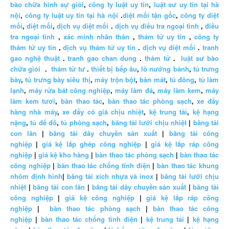
bào chữa hình sự giỏi
,
công ty luật uy tín
,
luật sư uy tín tại hà
nội
,
công ty luật uy tín tại hà nội
.
diệt mối tận gốc
,
công ty diệt
mối
,
diệt mối
,
dịch vụ diệt mối
.
dịch vụ điều tra ngoại tình
,
điều
tra ngoại tình
,
xác minh nhân thân
,
thám tử uy tín
,
công ty
thám tử uy tín
,
dịch vụ thám tử uy tín
.
dịch vụ diệt mối
.
tranh
gao nghệ thuật
.
tranh gao chan dung
.
thám tử
.
luật sư bào
chữa giỏi
.
thám tử tư
.
thiết bị bếp âu
,
lò nướng bánh
,
tủ trưng
bày
,
tủ trưng bày siêu thị
,
máy trộn bột
,
bàn mát
,
tủ đông
,
tủ làm
lạnh
,
máy rửa bát công nghiệp
,
máy làm đá
,
máy làm kem
,
máy
làm kem tươi
,
bàn thao tác
,
bàn thao tác phòng sạch
,
xe đẩy
hàng nhà máy
,
xe đẩy có giá chịu nhiệt
,
kệ trung tải
,
kệ hạng
nặng
,
tủ để đồ
,
tủ phòng sạch
,
băng tải lưới chịu nhiệt
|
băng tải
con lăn
|
băng tải dây chuyền sản xuất
|
băng tải công
nghiệp
|
giá kệ lắp ghép công nghiệp
|
giá kệ lắp ráp công
nghiệp
|
giá kệ kho hàng
|
bàn thao tác phòng sạch
|
bàn thao tác
công nghiệp
|
bàn thao tác chống tĩnh điện
|
bàn thao tác khung
nhôm định hình
|
băng tải xích nhựa và inox
|
băng tải lưới chịu
nhiệt
|
băng tải con lăn
|
băng tải dây chuyền sản xuất
|
băng tải
công nghiệp
|
giá kệ công nghiệp
|
giá kệ lắp ráp công
nghiệp
|
bàn thao tác phòng sạch
|
bàn thao tác công
nghiệp
|
bàn thao tác chống tĩnh điện
|
kệ trung tải
|
kệ hạng