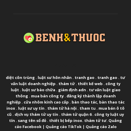
ABOUT US
diệt côn trùng
.
luật sư hôn nhân
.
tranh gao
.
tranh gao
.
tư
vấn luật doanh nghiệp
.
thám tử
.
thiết kế web
.
công ty
luật
.
luật sư bào chữa
.
giám định adn
.
tư vấn luật giao
thông
.
mua bán công ty
.
đăng ký thành lập doanh
nghiệp
.
cửa nhôm kính cao cấp
.
bàn thao tác
,
bàn thao tác
inox
.
luật sư uy tín
.
thám tử hà nội
.
tham tu
.
mua bán ô tô
cũ
.
dịch vụ thám tử uy tín
.
thám tử quận 6
.
công ty luật uy
tín
.
sang tên sổ đỏ
.
thiết bị bếp inox
.
thám tử tư
.
Quảng
cáo Facebook
|
Quảng cáo TikTok
|
Quảng cáo Zalo