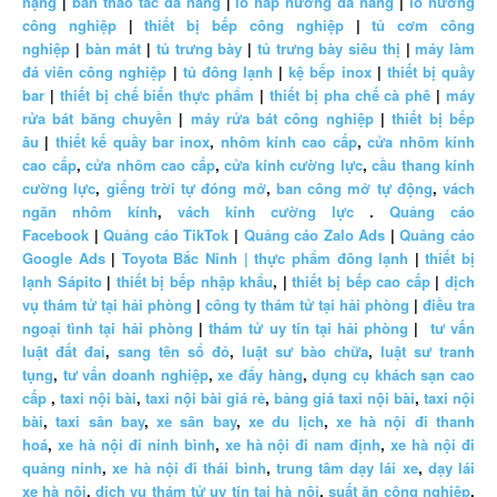
nặng
|
bàn thao tác đa năng
|
lò hấp nướng đa năng
|
lò nướng
công nghiệp
|
thiết bị bếp công nghiệp
|
tủ cơm công
nghiệp
|
bàn mát
|
tủ trưng bày
|
tủ trưng bày siêu thị
|
máy làm
đá viên công nghiệp
|
tủ đông lạnh
|
kệ bếp inox
|
thiết bị quầy
bar
|
thiết bị chế biến thực phẩm
|
thiết bị pha chế cà phê
|
máy
rửa bát băng chuyền
|
máy rửa bát công nghiệp
|
thiết bị bếp
âu
|
thiết kế quầy bar inox
,
nhôm kính cao cấp
,
cửa nhôm kính
cao cấp
,
cửa nhôm cao cấp
,
cửa kính cường lực
,
cầu thang kính
cường lực
,
giếng trời tự đóng mở
,
ban công mở tự động
,
vách
ngăn nhôm kính
,
vách kính cường lực
.
Quảng cáo
Facebook
|
Quảng cáo TikTok
|
Quảng cáo Zalo Ads
|
Quảng cáo
Google Ads
|
Toyota Bắc Ninh |
thực phẩm đông lạnh
|
thiết bị
lạnh Sápito
|
thiết bị bếp nhập khẩu
, |
thiết bị bếp cao cấp
|
dịch
vụ thám tử tại hải phòng
|
công ty thám tử tại hải phòng
|
điều tra
ngoại tình tại hải phòng
|
thám tử uy tín tại hải phòng
|
tư vấn
luật đất đai
,
sang tên sổ đỏ
,
luật sư bào chữa
,
luật sư tranh
tụng
,
tư vấn doanh nghiệp
,
xe đẩy hàng
,
dụng cụ khách sạn cao
cấp
,
taxi nội bài
,
taxi nội bài giá rẻ
,
bảng giá taxi nội bài
,
taxi nội
bài
,
taxi sân bay
,
xe sân bay
,
xe du lịch
,
xe hà nội đi thanh
hoá
,
xe hà nội đi ninh bình
,
xe hà nội đi nam định
,
xe hà nội đi
quảng ninh
,
xe hà nội đi thái bình
,
trung tâm dạy lái xe
,
dạy lái
xe hà nội
,
dịch vụ thám tử uy tín tại hà nội
,
suất ăn công nghiệp
,