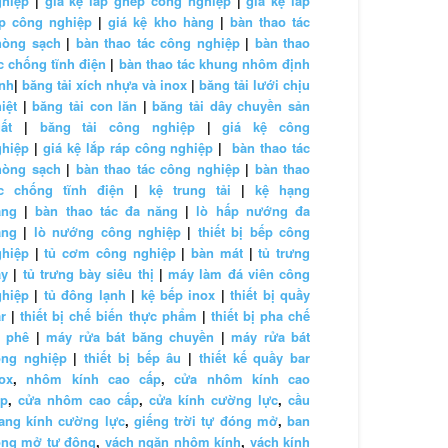
ghiệp
|
giá kệ lắp ghép công nghiệp
|
giá kệ lắp
áp công nghiệp
|
giá kệ kho hàng
|
bàn thao tác
hòng sạch
|
bàn thao tác công nghiệp
|
bàn thao
c chống tĩnh điện
|
bàn thao tác khung nhôm định
nh
|
băng tải xích nhựa và inox
|
băng tải lưới chịu
iệt
|
băng tải con lăn
|
băng tải dây chuyền sản
ất
|
băng tải công nghiệp
|
giá kệ công
ghiệp
|
giá kệ lắp ráp công nghiệp
|
bàn thao tác
hòng sạch
|
bàn thao tác công nghiệp
|
bàn thao
ác chống tĩnh điện
|
kệ trung tải
|
kệ hạng
ặng
|
bàn thao tác đa năng
|
lò hấp nướng đa
ăng
|
lò nướng công nghiệp
|
thiết bị bếp công
ghiệp
|
tủ cơm công nghiệp
|
bàn mát
|
tủ trưng
ày
|
tủ trưng bày siêu thị
|
máy làm đá viên công
ghiệp
|
tủ đông lạnh
|
kệ bếp inox
|
thiết bị quầy
r
|
thiết bị chế biến thực phẩm
|
thiết bị pha chế
à phê
|
máy rửa bát băng chuyền
|
máy rửa bát
ông nghiệp
|
thiết bị bếp âu
|
thiết kế quầy bar
ox
,
nhôm kính cao cấp
,
cửa nhôm kính cao
ấp
,
cửa nhôm cao cấp
,
cửa kính cường lực
,
cầu
ang kính cường lực
,
giếng trời tự đóng mở
,
ban
ông mở tự động
,
vách ngăn nhôm kính
,
vách kính