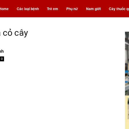
nh
Home
Các loại bệnh
Trẻ em
Phụ nữ
Nam giới
Cây thuốc q
á cỏ cây
uốc
nh
0