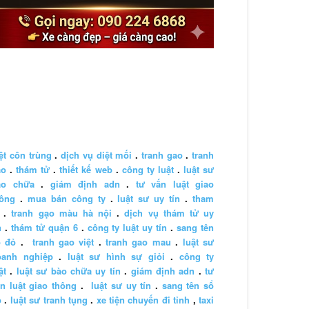
ệt côn trùng
.
dịch vụ diệt mối
.
tranh gao
.
tranh
ao
.
thám tử
.
thiết kế web
.
công ty luật
.
luật sư
ào chữa
.
giám định adn
.
tư vấn luật giao
hông
.
mua bán công ty
.
luật sư uy tín
.
tham
.
tranh gạo màu hà nội
.
dịch vụ thám tử uy
n
.
thám tử quận 6
.
công ty luật uy tín
.
sang tên
ổ đỏ
.
tranh gao việt
.
tranh gao mau
.
luật sư
oanh nghiệp
.
luật sư hình sự giỏi
.
công ty
ật
.
luật sư bào chữa uy tín
.
giám định adn
.
tư
n luật giao thông
.
luật sư uy tín
.
sang tên sổ
ỏ
.
luật sư tranh tụng
.
xe tiện chuyến đi tỉnh
,
taxi