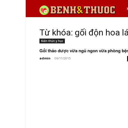
Bệ
và
Từ khóa: gối độn hoa l
Kiến thức y học
th
Gối thảo dược vừa ngủ ngon vừa phòng bệ
admin
-
06/11/2015