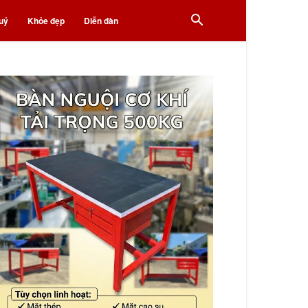
uý
Khỏe đẹp
Diễn đàn