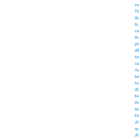
c
Ti
A
bị
c
th
p
đấ
tr
cụ
rẻ
ba
h
đị
bì
th
ă
ki
Ji
q
Ji