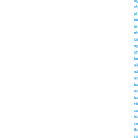
n
r
p
tá
hì
nh
xu
n
p
t
n
n
n
b
n
ba
c
c
in
c
th
c