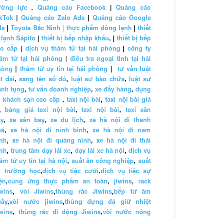
ường lực
.
Quảng cáo Facebook
|
Quảng cáo
kTok
|
Quảng cáo Zalo Ads
|
Quảng cáo Google
ds
|
Toyota Bắc Ninh |
thực phẩm đông lạnh
|
thiết
 lạnh Sápito
|
thiết bị bếp nhập khẩu
, |
thiết bị bếp
ao cấp
|
dịch vụ thám tử tại hải phòng
|
công ty
ám tử tại hải phòng
|
điều tra ngoại tình tại hải
hòng
|
thám tử uy tín tại hải phòng
|
tư vấn luật
t đai
,
sang tên sổ đỏ
,
luật sư bào chữa
,
luật sư
anh tụng
,
tư vấn doanh nghiệp
,
xe đẩy hàng
,
dụng
 khách sạn cao cấp
,
taxi nội bài
,
taxi nội bài giá
,
bảng giá taxi nội bài
,
taxi nội bài
,
taxi sân
y
,
xe sân bay
,
xe du lịch
,
xe hà nội đi thanh
oá
,
xe hà nội đi ninh bình
,
xe hà nội đi nam
nh
,
xe hà nội đi quảng ninh
,
xe hà nội đi thái
nh
,
trung tâm dạy lái xe
,
dạy lái xe hà nội
,
dịch vụ
ám tử uy tín tại hà nội
,
suất ăn công nghiệp
,
suất
n trường học
,
dịch vụ tiệc cưới
,
dịch vụ tiệc sự
ện
,
cung ứng thực phẩm an toàn
,
jiwins
,
rack
wins
,
vòi Jiwins
,
thùng rác Jiwins
,
bếp từ âm
uầy
,
vòi nước jiwins
,
thùng đựng đá giữ nhiệt
wins
,
thùng rác di động Jiwins
,
vòi nước nóng