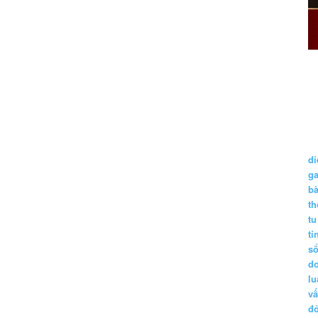
di
g
b
t
tu
tí
s
d
lu
vấ
đ