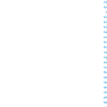
nộ
tụ
.
tí
tí
tí
h
m
tì
th
vụ
ng
sư
n
th
lạ
l
tá
ch
p
lă