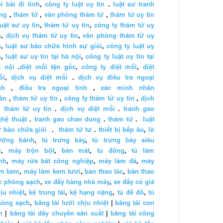
i bài đi tỉnh
,
công ty luật uy tín
.
luật sư tranh
ng
,
thám tử
,
văn phòng thám tử
,
thám tử uy tín
luật sư uy tín
,
thám tử uy tín
,
công ty thám tử uy
n
,
dịch vụ thám tử uy tín
,
văn phòng thám tử uy
n
,
luật sư bào chữa hình sự giỏi
,
công ty luật uy
n
,
luật sư uy tín tại hà nội
,
công ty luật uy tín tại
à nội
.
diệt mối tận gốc
,
công ty diệt mối
,
diệt
ối
,
dịch vụ diệt mối
.
dịch vụ điều tra ngoại
nh
,
điều tra ngoại tình
,
xác minh nhân
ân
,
thám tử uy tín
,
công ty thám tử uy tín
,
dịch
 thám tử uy tín
.
dịch vụ diệt mối
.
tranh gao
hệ thuật
.
tranh gao chan dung
.
thám tử
.
luật
 bào chữa giỏi
.
thám tử tư
.
thiết bị bếp âu
,
lò
ướng bánh
,
tủ trưng bày
,
tủ trưng bày siêu
ị
,
máy trộn bột
,
bàn mát
,
tủ đông
,
tủ làm
nh
,
máy rửa bát công nghiệp
,
máy làm đá
,
máy
àm kem
,
máy làm kem tươi
,
bàn thao tác
,
bàn thao
c phòng sạch
,
xe đẩy hàng nhà máy
,
xe đẩy có giá
ịu nhiệt
,
kệ trung tải
,
kệ hạng nặng
,
tủ để đồ
,
tủ
hòng sạch
,
băng tải lưới chịu nhiệt
|
băng tải con
n
|
băng tải dây chuyền sản xuất
|
băng tải công