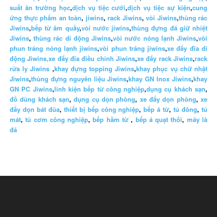
suất ăn trường học
,
dịch vụ tiệc cưới
,
dịch vụ tiệc sự kiện
,
cung
ứng thực phẩm an toàn
,
jiwins
,
rack Jiwins
,
vòi Jiwins
,
thùng rác
Jiwins
,
bếp từ âm quầy
,
vòi nước jiwins
,
thùng đựng đá giữ nhiệt
Jiwins
,
thùng rác di động Jiwins
,
vòi nước nóng lạnh Jiwins
,
vòi
phun tráng nóng lạnh jiwins
,
vòi phun tráng jiwins
,
xe đẩy đĩa di
động Jiwins,
xe đẩy đĩa điều chỉnh Jiwins
,
xe đẩy rack Jiwins
,
rack
rửa ly Jiwins
,
khay đựng topping Jiwins
,
khay phục vụ chữ nhật
Jiwins
,
thùng đựng nguyên liệu Jiwins
,
khay GN Inox Jiwins
,
khay
GN PC Jiwins
,
linh kiện bếp từ công nghiệp
,
dụng cụ khách sạn
,
đồ dùng khách sạn
,
dụng cụ dọn phòng
,
xe đẩy dọn phòng
,
xe
đẩy dọn bát đũa
,
thiết bị bếp công nghiệp
,
bếp á từ
,
tủ đông
,
tủ
mát
,
tủ cơm công nghiệp
,
bếp hầm từ
,
bếp á quạt thổi
,
máy là
đá