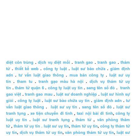
diệt côn trùng
.
dịch vụ diệt mối
.
tranh gao
.
tranh gao
.
thám
tử
.
thiết kế web
.
công ty luật
.
luật sư bào chữa
.
giám định
adn
.
tư vấn luật giao thông
.
mua bán công ty
.
luật sư uy
tín
.
tham tu
.
tranh gạo màu hà nội
.
dịch vụ thám tử uy
tín
.
thám tử quận 6
.
công ty luật uy tín
.
sang tên sổ đỏ
.
tranh
gao việt
.
tranh gao mau
.
luật sư doanh nghiệp
.
luật sư hình sự
giỏi
.
công ty luật
.
luật sư bào chữa uy tín
.
giám định adn
.
tư
vấn luật giao thông
.
luật sư uy tín
.
sang tên sổ đỏ
.
luật sư
tranh tụng
.
xe tiện chuyến đi tỉnh
,
taxi nội bài đi tỉnh
,
công ty
luật uy tín
.
luật sư tranh tụng
,
thám tử
,
văn phòng thám
tử
,
thám tử uy tín .
luật sư uy tín
,
thám tử uy tín
,
công ty thám tử
uy tín
,
dịch vụ thám tử uy tín
,
văn phòng thám tử uy tín
,
luật sư