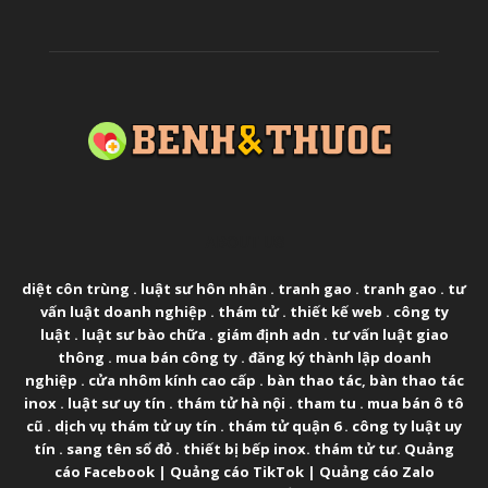
ABOUT US
diệt côn trùng
.
luật sư hôn nhân
.
tranh gao
.
tranh gao
.
tư
vấn luật doanh nghiệp
.
thám tử
.
thiết kế web
.
công ty
luật
.
luật sư bào chữa
.
giám định adn
.
tư vấn luật giao
thông
.
mua bán công ty
.
đăng ký thành lập doanh
nghiệp
.
cửa nhôm kính cao cấp
.
bàn thao tác
,
bàn thao tác
inox
.
luật sư uy tín
.
thám tử hà nội
.
tham tu
.
mua bán ô tô
cũ
.
dịch vụ thám tử uy tín
.
thám tử quận 6
.
công ty luật uy
tín
.
sang tên sổ đỏ
.
thiết bị bếp inox
.
thám tử tư
.
Quảng
cáo Facebook
|
Quảng cáo TikTok
|
Quảng cáo Zalo