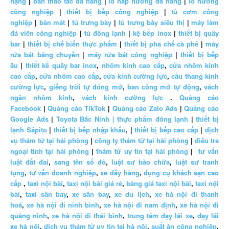
nặng
|
bàn thao tác đa năng
|
lò hấp nướng đa năng
|
lò nướng
công nghiệp
|
thiết bị bếp công nghiệp
|
tủ cơm công
nghiệp
|
bàn mát
|
tủ trưng bày
|
tủ trưng bày siêu thị
|
máy làm
đá viên công nghiệp
|
tủ đông lạnh
|
kệ bếp inox
|
thiết bị quầy
bar
|
thiết bị chế biến thực phẩm
|
thiết bị pha chế cà phê
|
máy
rửa bát băng chuyền
|
máy rửa bát công nghiệp
|
thiết bị bếp
âu
|
thiết kế quầy bar inox
,
nhôm kính cao cấp
,
cửa nhôm kính
cao cấp
,
cửa nhôm cao cấp
,
cửa kính cường lực
,
cầu thang kính
cường lực
,
giếng trời tự đóng mở
,
ban công mở tự động
,
vách
ngăn nhôm kính
,
vách kính cường lực
.
Quảng cáo
Facebook
|
Quảng cáo TikTok
|
Quảng cáo Zalo Ads
|
Quảng cáo
Google Ads
|
Toyota Bắc Ninh |
thực phẩm đông lạnh
|
thiết bị
lạnh Sápito
|
thiết bị bếp nhập khẩu
, |
thiết bị bếp cao cấp
|
dịch
vụ thám tử tại hải phòng
|
công ty thám tử tại hải phòng
|
điều tra
ngoại tình tại hải phòng
|
thám tử uy tín tại hải phòng
|
tư vấn
luật đất đai
,
sang tên sổ đỏ
,
luật sư bào chữa
,
luật sư tranh
tụng
,
tư vấn doanh nghiệp
,
xe đẩy hàng
,
dụng cụ khách sạn cao
cấp
,
taxi nội bài
,
taxi nội bài giá rẻ
,
bảng giá taxi nội bài
,
taxi nội
bài
,
taxi sân bay
,
xe sân bay
,
xe du lịch
,
xe hà nội đi thanh
hoá
,
xe hà nội đi ninh bình
,
xe hà nội đi nam định
,
xe hà nội đi
quảng ninh
,
xe hà nội đi thái bình
,
trung tâm dạy lái xe
,
dạy lái
xe hà nội
,
dịch vụ thám tử uy tín tại hà nội
,
suất ăn công nghiệp
,