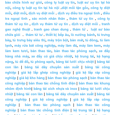
bào chữa hình sự giỏi
,
công ty luật uy tín
,
luật sư uy tín tại hà
nội
,
công ty luật uy tín tại hà nội
.
diệt mối tận gốc
,
công ty diệt
mối
,
diệt mối
,
dịch vụ diệt mối
.
dịch vụ điều tra ngoại tình
,
điều
tra ngoại tình
,
xác minh nhân thân
,
thám tử uy tín
,
công ty
thám tử uy tín
,
dịch vụ thám tử uy tín
.
dịch vụ diệt mối
.
tranh
gao nghệ thuật
.
tranh gao chan dung
.
thám tử
.
luật sư bào
chữa giỏi
.
thám tử tư
.
thiết bị bếp âu
,
lò nướng bánh
,
tủ trưng
bày
,
tủ trưng bày siêu thị
,
máy trộn bột
,
bàn mát
,
tủ đông
,
tủ làm
lạnh
,
máy rửa bát công nghiệp
,
máy làm đá
,
máy làm kem
,
máy
làm kem tươi
,
bàn thao tác
,
bàn thao tác phòng sạch
,
xe đẩy
hàng nhà máy
,
xe đẩy có giá chịu nhiệt
,
kệ trung tải
,
kệ hạng
nặng
,
tủ để đồ
,
tủ phòng sạch
,
băng tải lưới chịu nhiệt
|
băng tải
con lăn
|
băng tải dây chuyền sản xuất
|
băng tải công
nghiệp
|
giá kệ lắp ghép công nghiệp
|
giá kệ lắp ráp công
nghiệp
|
giá kệ kho hàng
|
bàn thao tác phòng sạch
|
bàn thao tác
công nghiệp
|
bàn thao tác chống tĩnh điện
|
bàn thao tác khung
nhôm định hình
|
băng tải xích nhựa và inox
|
băng tải lưới chịu
nhiệt
|
băng tải con lăn
|
băng tải dây chuyền sản xuất
|
băng tải
công nghiệp
|
giá kệ công nghiệp
|
giá kệ lắp ráp công
nghiệp
|
bàn thao tác phòng sạch
|
bàn thao tác công
nghiệp
|
bàn thao tác chống tĩnh điện
|
kệ trung tải
|
kệ hạng