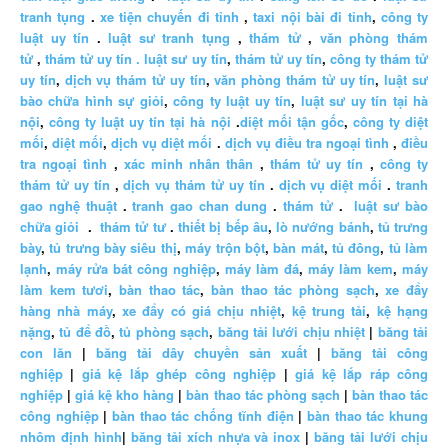
tranh tụng
.
xe tiện chuyến đi tỉnh
,
taxi nội bài đi tỉnh
,
công ty
luật uy tín
.
luật sư tranh tụng
,
thám tử
,
văn phòng thám
tử
,
thám tử uy tín .
luật sư uy tín
,
thám tử uy tín
,
công ty thám tử
uy tín
,
dịch vụ thám tử uy tín
,
văn phòng thám tử uy tín
,
luật sư
bào chữa hình sự giỏi
,
công ty luật uy tín
,
luật sư uy tín tại hà
nội
,
công ty luật uy tín tại hà nội
.
diệt mối tận gốc
,
công ty diệt
mối
,
diệt mối
,
dịch vụ diệt mối
.
dịch vụ điều tra ngoại tình
,
điều
tra ngoại tình
,
xác minh nhân thân
,
thám tử uy tín
,
công ty
thám tử uy tín
,
dịch vụ thám tử uy tín
.
dịch vụ diệt mối
.
tranh
gao nghệ thuật
.
tranh gao chan dung
.
thám tử
.
luật sư bào
chữa giỏi
.
thám tử tư
.
thiết bị bếp âu
,
lò nướng bánh
,
tủ trưng
bày
,
tủ trưng bày siêu thị
,
máy trộn bột
,
bàn mát
,
tủ đông
,
tủ làm
lạnh
,
máy rửa bát công nghiệp
,
máy làm đá
,
máy làm kem
,
máy
làm kem tươi
,
bàn thao tác
,
bàn thao tác phòng sạch
,
xe đẩy
hàng nhà máy
,
xe đẩy có giá chịu nhiệt
,
kệ trung tải
,
kệ hạng
nặng
,
tủ để đồ
,
tủ phòng sạch
,
băng tải lưới chịu nhiệt
|
băng tải
con lăn
|
băng tải dây chuyền sản xuất
|
băng tải công
nghiệp
|
giá kệ lắp ghép công nghiệp
|
giá kệ lắp ráp công
nghiệp
|
giá kệ kho hàng
|
bàn thao tác phòng sạch
|
bàn thao tác
công nghiệp
|
bàn thao tác chống tĩnh điện
|
bàn thao tác khung
nhôm định hình
|
băng tải xích nhựa và inox
|
băng tải lưới chịu