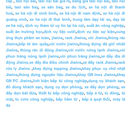
cấp
,
taxi nội bài
,
taxi nội bài giá rẻ
,
bảng giá taxi nội bài
,
taxi nội
bài
,
taxi sân bay
,
xe sân bay
,
xe du lịch
,
xe hà nội đi thanh
hoá
,
xe hà nội đi ninh bình
,
xe hà nội đi nam định
,
xe hà nội đi
quảng ninh
,
xe hà nội đi thái bình
,
trung tâm dạy lái xe
,
dạy lái
xe hà nội
,
dịch vụ thám tử uy tín tại hà nội
,
suất ăn công nghiệp
,
suất ăn trường học
,
dịch vụ tiệc cưới
,
dịch vụ tiệc sự kiện
,
cung
ứng thực phẩm an toàn
,
jiwins
,
rack Jiwins
,
vòi Jiwins
,
thùng rác
Jiwins
,
bếp từ âm quầy
,
vòi nước jiwins
,
thùng đựng đá giữ nhiệt
Jiwins
,
thùng rác di động Jiwins
,
vòi nước nóng lạnh Jiwins
,
vòi
phun tráng nóng lạnh jiwins
,
vòi phun tráng jiwins
,
xe đẩy đĩa di
động Jiwins,
xe đẩy đĩa điều chỉnh Jiwins
,
xe đẩy rack Jiwins
,
rack
rửa ly Jiwins
,
khay đựng topping Jiwins
,
khay phục vụ chữ nhật
Jiwins
,
thùng đựng nguyên liệu Jiwins
,
khay GN Inox Jiwins
,
khay
GN PC Jiwins
,
linh kiện bếp từ công nghiệp
,
dụng cụ khách sạn
,
đồ dùng khách sạn
,
dụng cụ dọn phòng
,
xe đẩy dọn phòng
,
xe
đẩy dọn bát đũa
,
thiết bị bếp công nghiệp
,
bếp á từ
,
tủ đông
,
tủ
mát
,
tủ cơm công nghiệp
,
bếp hầm từ
,
bếp á quạt thổi
,
máy là
đá