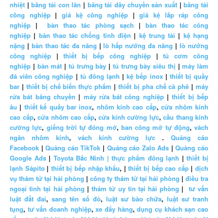
nhiệt
|
băng tải con lăn
|
băng tải dây chuyền sản xuất
|
băng tải
công nghiệp
|
giá kệ công nghiệp
|
giá kệ lắp ráp công
nghiệp
|
bàn thao tác phòng sạch
|
bàn thao tác công
nghiệp
|
bàn thao tác chống tĩnh điện
|
kệ trung tải
|
kệ hạng
nặng
|
bàn thao tác đa năng
|
lò hấp nướng đa năng
|
lò nướng
công nghiệp
|
thiết bị bếp công nghiệp
|
tủ cơm công
nghiệp
|
bàn mát
|
tủ trưng bày
|
tủ trưng bày siêu thị
|
máy làm
đá viên công nghiệp
|
tủ đông lạnh
|
kệ bếp inox
|
thiết bị quầy
bar
|
thiết bị chế biến thực phẩm
|
thiết bị pha chế cà phê
|
máy
rửa bát băng chuyền
|
máy rửa bát công nghiệp
|
thiết bị bếp
âu
|
thiết kế quầy bar inox
,
nhôm kính cao cấp
,
cửa nhôm kính
cao cấp
,
cửa nhôm cao cấp
,
cửa kính cường lực
,
cầu thang kính
cường lực
,
giếng trời tự đóng mở
,
ban công mở tự động
,
vách
ngăn nhôm kính
,
vách kính cường lực
.
Quảng cáo
Facebook
|
Quảng cáo TikTok
|
Quảng cáo Zalo Ads
|
Quảng cáo
Google Ads
|
Toyota Bắc Ninh |
thực phẩm đông lạnh
|
thiết bị
lạnh Sápito
|
thiết bị bếp nhập khẩu
, |
thiết bị bếp cao cấp
|
dịch
vụ thám tử tại hải phòng
|
công ty thám tử tại hải phòng
|
điều tra
ngoại tình tại hải phòng
|
thám tử uy tín tại hải phòng
|
tư vấn
luật đất đai
,
sang tên sổ đỏ
,
luật sư bào chữa
,
luật sư tranh
tụng
,
tư vấn doanh nghiệp
,
xe đẩy hàng
,
dụng cụ khách sạn cao