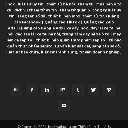
inox
.
luật sư uy tín
.
thám tử hà nội
.
tham tu
.
mua bán ô tô
cũ
.
dịch vụ thám tử uy tín
.
thám tử quận 6
.
công ty luật uy
tín
.
sang tên sổ đỏ
.
thiết bị bếp inox
.
thám tử tư
.
Quảng
cáo Facebook
|
Quảng cáo TikTok
|
Quảng cáo Zalo
Ads
|
Quảng cáo Google Ads
|
xe đẩy inox
,
dạy lái xe tại hà
nội
,
đào tạo lái xe tại hà nội
,
trung tâm dạy lái xe ô tô
|
máy
làm đá sapito
|
thiết bị bảo quản thực phẩm sapito
|
tủ bảo
quản thực phẩm sapito
,
tư vấn luật đất đai
,
sang tên sổ đỏ
,
luật sư bào chữa
,
luật sư tranh tụng
,
tư vấn doanh nghiệp
,
FOLLOW US
© Copyright 2021. benhvathuoc.com Thiết kế bởi ThaiAds