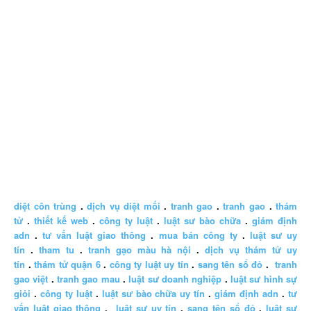
diệt côn trùng
.
dịch vụ diệt mối
.
tranh gao
.
tranh gao
.
thám
tử
.
thiết kế web
.
công ty luật
.
luật sư bào chữa
.
giám định
adn
.
tư vấn luật giao thông
.
mua bán công ty
.
luật sư uy
tín
.
tham tu
.
tranh gạo màu hà nội
.
dịch vụ thám tử uy
tín
.
thám tử quận 6
.
công ty luật uy tín
.
sang tên sổ đỏ
.
tranh
gao việt
.
tranh gao mau
.
luật sư doanh nghiệp
.
luật sư hình sự
giỏi
.
công ty luật
.
luật sư bào chữa uy tín
.
giám định adn
.
tư
vấn luật giao thông
.
luật sư uy tín
.
sang tên sổ đỏ
.
luật sư