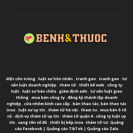
ABOUT US
diệt côn trùng
.
luật sư hôn nhân
.
tranh gao
.
tranh gao
.
tư
vấn luật doanh nghiệp
.
thám tử
.
thiết kế web
.
công ty
luật
.
luật sư bào chữa
.
giám định adn
.
tư vấn luật giao
thông
.
mua bán công ty
.
đăng ký thành lập doanh
nghiệp
.
cửa nhôm kính cao cấp
.
bàn thao tác
,
bàn thao tác
inox
.
luật sư uy tín
.
thám tử hà nội
.
tham tu
.
mua bán ô tô
cũ
.
dịch vụ thám tử uy tín
.
thám tử quận 6
.
công ty luật uy
tín
.
sang tên sổ đỏ
.
thiết bị bếp inox
.
thám tử tư
.
Quảng
cáo Facebook
|
Quảng cáo TikTok
|
Quảng cáo Zalo