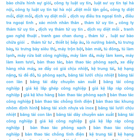
bào chữa hình sự giỏi
,
công ty luật uy tín
,
luật sư uy tín tại hà
nội
,
công ty luật uy tín tại hà nội
.
diệt mối tận gốc
,
công ty diệt
mối
,
diệt mối
,
dịch vụ diệt mối
.
dịch vụ điều tra ngoại tình
,
điều
tra ngoại tình
,
xác minh nhân thân
,
thám tử uy tín
,
công ty
thám tử uy tín
,
dịch vụ thám tử uy tín
.
dịch vụ diệt mối
.
tranh
gao nghệ thuật
.
tranh gao chan dung
.
thám tử
.
luật sư bào
chữa giỏi
.
thám tử tư
.
thiết bị bếp âu
,
lò nướng bánh
,
tủ trưng
bày
,
tủ trưng bày siêu thị
,
máy trộn bột
,
bàn mát
,
tủ đông
,
tủ làm
lạnh
,
máy rửa bát công nghiệp
,
máy làm đá
,
máy làm kem
,
máy
làm kem tươi
,
bàn thao tác
,
bàn thao tác phòng sạch
,
xe đẩy
hàng nhà máy
,
xe đẩy có giá chịu nhiệt
,
kệ trung tải
,
kệ hạng
nặng
,
tủ để đồ
,
tủ phòng sạch
,
băng tải lưới chịu nhiệt
|
băng tải
con lăn
|
băng tải dây chuyền sản xuất
|
băng tải công
nghiệp
|
giá kệ lắp ghép công nghiệp
|
giá kệ lắp ráp công
nghiệp
|
giá kệ kho hàng
|
bàn thao tác phòng sạch
|
bàn thao tác
công nghiệp
|
bàn thao tác chống tĩnh điện
|
bàn thao tác khung
nhôm định hình
|
băng tải xích nhựa và inox
|
băng tải lưới chịu
nhiệt
|
băng tải con lăn
|
băng tải dây chuyền sản xuất
|
băng tải
công nghiệp
|
giá kệ công nghiệp
|
giá kệ lắp ráp công
nghiệp
|
bàn thao tác phòng sạch
|
bàn thao tác công
nghiệp
|
bàn thao tác chống tĩnh điện
|
kệ trung tải
|
kệ hạng