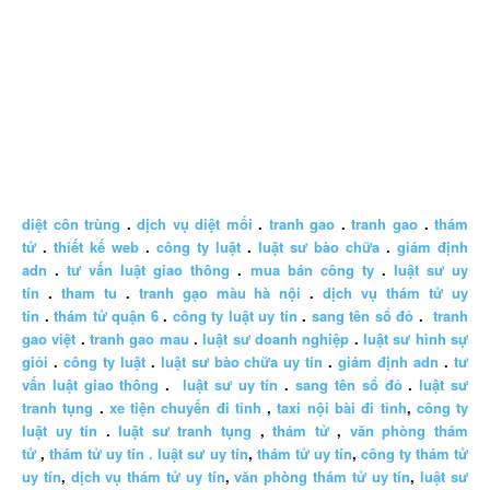
diệt côn trùng
.
dịch vụ diệt mối
.
tranh gao
.
tranh gao
.
thám
tử
.
thiết kế web
.
công ty luật
.
luật sư bào chữa
.
giám định
adn
.
tư vấn luật giao thông
.
mua bán công ty
.
luật sư uy
tín
.
tham tu
.
tranh gạo màu hà nội
.
dịch vụ thám tử uy
tín
.
thám tử quận 6
.
công ty luật uy tín
.
sang tên sổ đỏ
.
tranh
gao việt
.
tranh gao mau
.
luật sư doanh nghiệp
.
luật sư hình sự
giỏi
.
công ty luật
.
luật sư bào chữa uy tín
.
giám định adn
.
tư
vấn luật giao thông
.
luật sư uy tín
.
sang tên sổ đỏ
.
luật sư
tranh tụng
.
xe tiện chuyến đi tỉnh
,
taxi nội bài đi tỉnh
,
công ty
luật uy tín
.
luật sư tranh tụng
,
thám tử
,
văn phòng thám
tử
,
thám tử uy tín .
luật sư uy tín
,
thám tử uy tín
,
công ty thám tử
uy tín
,
dịch vụ thám tử uy tín
,
văn phòng thám tử uy tín
,
luật sư