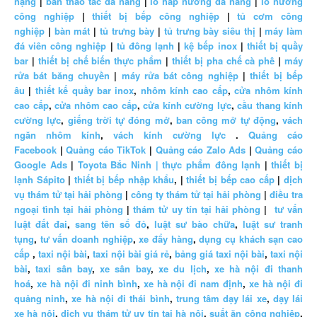
nặng
|
bàn thao tác đa năng
|
lò hấp nướng đa năng
|
lò nướng
công nghiệp
|
thiết bị bếp công nghiệp
|
tủ cơm công
nghiệp
|
bàn mát
|
tủ trưng bày
|
tủ trưng bày siêu thị
|
máy làm
đá viên công nghiệp
|
tủ đông lạnh
|
kệ bếp inox
|
thiết bị quầy
bar
|
thiết bị chế biến thực phẩm
|
thiết bị pha chế cà phê
|
máy
rửa bát băng chuyền
|
máy rửa bát công nghiệp
|
thiết bị bếp
âu
|
thiết kế quầy bar inox
,
nhôm kính cao cấp
,
cửa nhôm kính
cao cấp
,
cửa nhôm cao cấp
,
cửa kính cường lực
,
cầu thang kính
cường lực
,
giếng trời tự đóng mở
,
ban công mở tự động
,
vách
ngăn nhôm kính
,
vách kính cường lực
.
Quảng cáo
Facebook
|
Quảng cáo TikTok
|
Quảng cáo Zalo Ads
|
Quảng cáo
Google Ads
|
Toyota Bắc Ninh |
thực phẩm đông lạnh
|
thiết bị
lạnh Sápito
|
thiết bị bếp nhập khẩu
, |
thiết bị bếp cao cấp
|
dịch
vụ thám tử tại hải phòng
|
công ty thám tử tại hải phòng
|
điều tra
ngoại tình tại hải phòng
|
thám tử uy tín tại hải phòng
|
tư vấn
luật đất đai
,
sang tên sổ đỏ
,
luật sư bào chữa
,
luật sư tranh
tụng
,
tư vấn doanh nghiệp
,
xe đẩy hàng
,
dụng cụ khách sạn cao
cấp
,
taxi nội bài
,
taxi nội bài giá rẻ
,
bảng giá taxi nội bài
,
taxi nội
bài
,
taxi sân bay
,
xe sân bay
,
xe du lịch
,
xe hà nội đi thanh
hoá
,
xe hà nội đi ninh bình
,
xe hà nội đi nam định
,
xe hà nội đi
quảng ninh
,
xe hà nội đi thái bình
,
trung tâm dạy lái xe
,
dạy lái
xe hà nội
,
dịch vụ thám tử uy tín tại hà nội
,
suất ăn công nghiệp
,