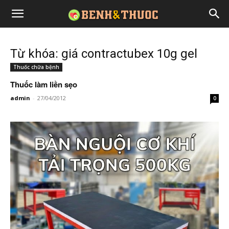
Từ khóa: giá contractubex 10g gel
Thuốc chữa bệnh
Thuốc làm liền sẹo
admin
-
27/04/2012
0