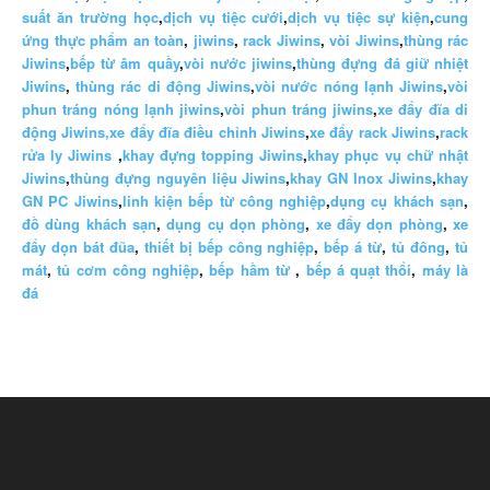
suất ăn trường học
,
dịch vụ tiệc cưới
,
dịch vụ tiệc sự kiện
,
cung
ứng thực phẩm an toàn
,
jiwins
,
rack Jiwins
,
vòi Jiwins
,
thùng rác
Jiwins
,
bếp từ âm quầy
,
vòi nước jiwins
,
thùng đựng đá giữ nhiệt
Jiwins
,
thùng rác di động Jiwins
,
vòi nước nóng lạnh Jiwins
,
vòi
phun tráng nóng lạnh jiwins
,
vòi phun tráng jiwins
,
xe đẩy đĩa di
động Jiwins,
xe đẩy đĩa điều chỉnh Jiwins
,
xe đẩy rack Jiwins
,
rack
rửa ly Jiwins
,
khay đựng topping Jiwins
,
khay phục vụ chữ nhật
Jiwins
,
thùng đựng nguyên liệu Jiwins
,
khay GN Inox Jiwins
,
khay
GN PC Jiwins
,
linh kiện bếp từ công nghiệp
,
dụng cụ khách sạn
,
đồ dùng khách sạn
,
dụng cụ dọn phòng
,
xe đẩy dọn phòng
,
xe
đẩy dọn bát đũa
,
thiết bị bếp công nghiệp
,
bếp á từ
,
tủ đông
,
tủ
mát
,
tủ cơm công nghiệp
,
bếp hầm từ
,
bếp á quạt thổi
,
máy là
đá