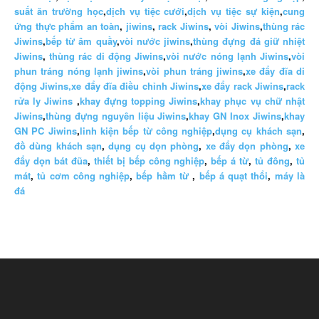
suất ăn trường học
,
dịch vụ tiệc cưới
,
dịch vụ tiệc sự kiện
,
cung
ứng thực phẩm an toàn
,
jiwins
,
rack Jiwins
,
vòi Jiwins
,
thùng rác
Jiwins
,
bếp từ âm quầy
,
vòi nước jiwins
,
thùng đựng đá giữ nhiệt
Jiwins
,
thùng rác di động Jiwins
,
vòi nước nóng lạnh Jiwins
,
vòi
phun tráng nóng lạnh jiwins
,
vòi phun tráng jiwins
,
xe đẩy đĩa di
động Jiwins,
xe đẩy đĩa điều chỉnh Jiwins
,
xe đẩy rack Jiwins
,
rack
rửa ly Jiwins
,
khay đựng topping Jiwins
,
khay phục vụ chữ nhật
Jiwins
,
thùng đựng nguyên liệu Jiwins
,
khay GN Inox Jiwins
,
khay
GN PC Jiwins
,
linh kiện bếp từ công nghiệp
,
dụng cụ khách sạn
,
đồ dùng khách sạn
,
dụng cụ dọn phòng
,
xe đẩy dọn phòng
,
xe
đẩy dọn bát đũa
,
thiết bị bếp công nghiệp
,
bếp á từ
,
tủ đông
,
tủ
mát
,
tủ cơm công nghiệp
,
bếp hầm từ
,
bếp á quạt thổi
,
máy là
đá