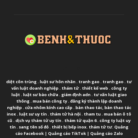
ABOUT US
diệt côn trùng
.
luật sư hôn nhân
.
tranh gao
.
tranh gao
.
tư
vấn luật doanh nghiệp
.
thám tử
.
thiết kế web
.
công ty
luật
.
luật sư bào chữa
.
giám định adn
.
tư vấn luật giao
thông
.
mua bán công ty
.
đăng ký thành lập doanh
nghiệp
.
cửa nhôm kính cao cấp
.
bàn thao tác
,
bàn thao tác
inox
.
luật sư uy tín
.
thám tử hà nội
.
tham tu
.
mua bán ô tô
cũ
.
dịch vụ thám tử uy tín
.
thám tử quận 6
.
công ty luật uy
tín
.
sang tên sổ đỏ
.
thiết bị bếp inox
.
thám tử tư
.
Quảng
cáo Facebook
|
Quảng cáo TikTok
|
Quảng cáo Zalo