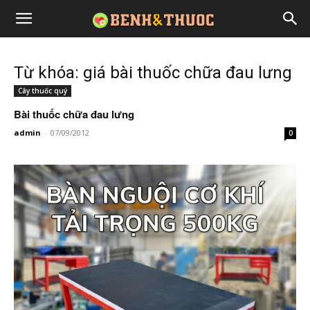
Từ khóa: giá bài thuốc chữa đau lưng
Cây thuốc quý
Bài thuốc chữa đau lưng
admin
-
07/09/2012
0