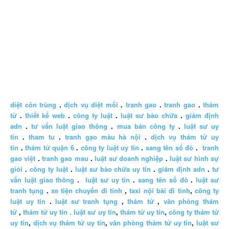
diệt côn trùng
.
dịch vụ diệt mối
.
tranh gao
.
tranh gao
.
thám
tử
.
thiết kế web
.
công ty luật
.
luật sư bào chữa
.
giám định
adn
.
tư vấn luật giao thông
.
mua bán công ty
.
luật sư uy
tín
.
tham tu
.
tranh gạo màu hà nội
.
dịch vụ thám tử uy
tín
.
thám tử quận 6
.
công ty luật uy tín
.
sang tên sổ đỏ
.
tranh
gao việt
.
tranh gao mau
.
luật sư doanh nghiệp
.
luật sư hình sự
giỏi
.
công ty luật
.
luật sư bào chữa uy tín
.
giám định adn
.
tư
vấn luật giao thông
.
luật sư uy tín
.
sang tên sổ đỏ
.
luật sư
tranh tụng
.
xe tiện chuyến đi tỉnh
,
taxi nội bài đi tỉnh
,
công ty
luật uy tín
.
luật sư tranh tụng
,
thám tử
,
văn phòng thám
tử
,
thám tử uy tín .
luật sư uy tín
,
thám tử uy tín
,
công ty thám tử
uy tín
,
dịch vụ thám tử uy tín
,
văn phòng thám tử uy tín
,
luật sư