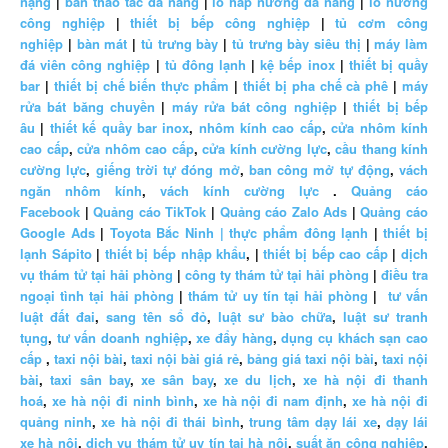
nặng
|
bàn thao tác đa năng
|
lò hấp nướng đa năng
|
lò nướng
công nghiệp
|
thiết bị bếp công nghiệp
|
tủ cơm công
nghiệp
|
bàn mát
|
tủ trưng bày
|
tủ trưng bày siêu thị
|
máy làm
đá viên công nghiệp
|
tủ đông lạnh
|
kệ bếp inox
|
thiết bị quầy
bar
|
thiết bị chế biến thực phẩm
|
thiết bị pha chế cà phê
|
máy
rửa bát băng chuyền
|
máy rửa bát công nghiệp
|
thiết bị bếp
âu
|
thiết kế quầy bar inox
,
nhôm kính cao cấp
,
cửa nhôm kính
cao cấp
,
cửa nhôm cao cấp
,
cửa kính cường lực
,
cầu thang kính
cường lực
,
giếng trời tự đóng mở
,
ban công mở tự động
,
vách
ngăn nhôm kính
,
vách kính cường lực
.
Quảng cáo
Facebook
|
Quảng cáo TikTok
|
Quảng cáo Zalo Ads
|
Quảng cáo
Google Ads
|
Toyota Bắc Ninh |
thực phẩm đông lạnh
|
thiết bị
lạnh Sápito
|
thiết bị bếp nhập khẩu
, |
thiết bị bếp cao cấp
|
dịch
vụ thám tử tại hải phòng
|
công ty thám tử tại hải phòng
|
điều tra
ngoại tình tại hải phòng
|
thám tử uy tín tại hải phòng
|
tư vấn
luật đất đai
,
sang tên sổ đỏ
,
luật sư bào chữa
,
luật sư tranh
tụng
,
tư vấn doanh nghiệp
,
xe đẩy hàng
,
dụng cụ khách sạn cao
cấp
,
taxi nội bài
,
taxi nội bài giá rẻ
,
bảng giá taxi nội bài
,
taxi nội
bài
,
taxi sân bay
,
xe sân bay
,
xe du lịch
,
xe hà nội đi thanh
hoá
,
xe hà nội đi ninh bình
,
xe hà nội đi nam định
,
xe hà nội đi
quảng ninh
,
xe hà nội đi thái bình
,
trung tâm dạy lái xe
,
dạy lái
xe hà nội
,
dịch vụ thám tử uy tín tại hà nội
,
suất ăn công nghiệp
,