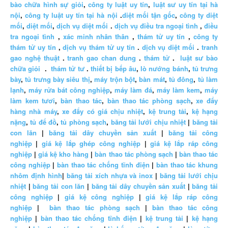
bào chữa hình sự giỏi
,
công ty luật uy tín
,
luật sư uy tín tại hà
nội
,
công ty luật uy tín tại hà nội
.
diệt mối tận gốc
,
công ty diệt
mối
,
diệt mối
,
dịch vụ diệt mối
.
dịch vụ điều tra ngoại tình
,
điều
tra ngoại tình
,
xác minh nhân thân
,
thám tử uy tín
,
công ty
thám tử uy tín
,
dịch vụ thám tử uy tín
.
dịch vụ diệt mối
.
tranh
gao nghệ thuật
.
tranh gao chan dung
.
thám tử
.
luật sư bào
chữa giỏi
.
thám tử tư
.
thiết bị bếp âu
,
lò nướng bánh
,
tủ trưng
bày
,
tủ trưng bày siêu thị
,
máy trộn bột
,
bàn mát
,
tủ đông
,
tủ làm
lạnh
,
máy rửa bát công nghiệp
,
máy làm đá
,
máy làm kem
,
máy
làm kem tươi
,
bàn thao tác
,
bàn thao tác phòng sạch
,
xe đẩy
hàng nhà máy
,
xe đẩy có giá chịu nhiệt
,
kệ trung tải
,
kệ hạng
nặng
,
tủ để đồ
,
tủ phòng sạch
,
băng tải lưới chịu nhiệt
|
băng tải
con lăn
|
băng tải dây chuyền sản xuất
|
băng tải công
nghiệp
|
giá kệ lắp ghép công nghiệp
|
giá kệ lắp ráp công
nghiệp
|
giá kệ kho hàng
|
bàn thao tác phòng sạch
|
bàn thao tác
công nghiệp
|
bàn thao tác chống tĩnh điện
|
bàn thao tác khung
nhôm định hình
|
băng tải xích nhựa và inox
|
băng tải lưới chịu
nhiệt
|
băng tải con lăn
|
băng tải dây chuyền sản xuất
|
băng tải
công nghiệp
|
giá kệ công nghiệp
|
giá kệ lắp ráp công
nghiệp
|
bàn thao tác phòng sạch
|
bàn thao tác công
nghiệp
|
bàn thao tác chống tĩnh điện
|
kệ trung tải
|
kệ hạng