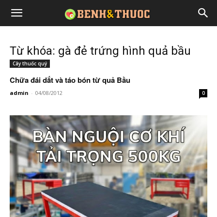
Từ khóa: gà đẻ trứng hình quả bầu
Cây thuốc quý
Chữa đái dắt và táo bón từ quả Bầu
admin
-
04/08/2012
0