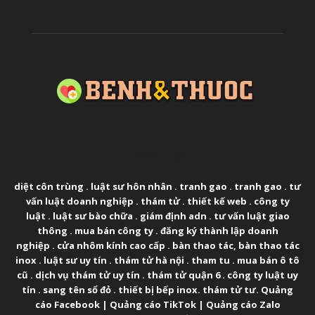
ABOUT US
diệt côn trùng
.
luật sư hôn nhân
.
tranh gao
.
tranh gao
.
tư
vấn luật doanh nghiệp
.
thám tử
.
thiết kế web
.
công ty
luật
.
luật sư bào chữa
.
giám định adn
.
tư vấn luật giao
thông
.
mua bán công ty
.
đăng ký thành lập doanh
nghiệp
.
cửa nhôm kính cao cấp
.
bàn thao tác
,
bàn thao tác
inox
.
luật sư uy tín
.
thám tử hà nội
.
tham tu
.
mua bán ô tô
cũ
.
dịch vụ thám tử uy tín
.
thám tử quận 6
.
công ty luật uy
tín
.
sang tên sổ đỏ
.
thiết bị bếp inox
.
thám tử tư
.
Quảng
cáo Facebook
|
Quảng cáo TikTok
|
Quảng cáo Zalo