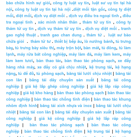
bào chữa hình sự giỏi
,
công ty luật uy tín
,
luật sư uy tín tại hà
nội
,
công ty luật uy tín tại hà nội
.
diệt mối tận gốc
,
công ty diệt
mối
,
diệt mối
,
dịch vụ diệt mối
.
dịch vụ điều tra ngoại tình
,
điều
tra ngoại tình
,
xác minh nhân thân
,
thám tử uy tín
,
công ty
thám tử uy tín
,
dịch vụ thám tử uy tín
.
dịch vụ diệt mối
.
tranh
gao nghệ thuật
.
tranh gao chan dung
.
thám tử
.
luật sư bào
chữa giỏi
.
thám tử tư
.
thiết bị bếp âu
,
lò nướng bánh
,
tủ trưng
bày
,
tủ trưng bày siêu thị
,
máy trộn bột
,
bàn mát
,
tủ đông
,
tủ làm
lạnh
,
máy rửa bát công nghiệp
,
máy làm đá
,
máy làm kem
,
máy
làm kem tươi
,
bàn thao tác
,
bàn thao tác phòng sạch
,
xe đẩy
hàng nhà máy
,
xe đẩy có giá chịu nhiệt
,
kệ trung tải
,
kệ hạng
nặng
,
tủ để đồ
,
tủ phòng sạch
,
băng tải lưới chịu nhiệt
|
băng tải
con lăn
|
băng tải dây chuyền sản xuất
|
băng tải công
nghiệp
|
giá kệ lắp ghép công nghiệp
|
giá kệ lắp ráp công
nghiệp
|
giá kệ kho hàng
|
bàn thao tác phòng sạch
|
bàn thao tác
công nghiệp
|
bàn thao tác chống tĩnh điện
|
bàn thao tác khung
nhôm định hình
|
băng tải xích nhựa và inox
|
băng tải lưới chịu
nhiệt
|
băng tải con lăn
|
băng tải dây chuyền sản xuất
|
băng tải
công nghiệp
|
giá kệ công nghiệp
|
giá kệ lắp ráp công
nghiệp
|
bàn thao tác phòng sạch
|
bàn thao tác công
nghiệp
|
bàn thao tác chống tĩnh điện
|
kệ trung tải
|
kệ hạng