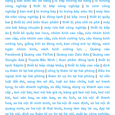
nặng
|
bàn thao tác đa năng
|
lò hấp nướng đa năng
|
lò nướng
công nghiệp
|
thiết bị bếp công nghiệp
|
tủ cơm công
nghiệp
|
bàn mát
|
tủ trưng bày
|
tủ trưng bày siêu thị
|
máy làm
đá viên công nghiệp
|
tủ đông lạnh
|
kệ bếp inox
|
thiết bị quầy
bar
|
thiết bị chế biến thực phẩm
|
thiết bị pha chế cà phê
|
máy
rửa bát băng chuyền
|
máy rửa bát công nghiệp
|
thiết bị bếp
âu
|
thiết kế quầy bar inox
,
nhôm kính cao cấp
,
cửa nhôm kính
cao cấp
,
cửa nhôm cao cấp
,
cửa kính cường lực
,
cầu thang kính
cường lực
,
giếng trời tự đóng mở
,
ban công mở tự động
,
vách
ngăn nhôm kính
,
vách kính cường lực
.
Quảng cáo
Facebook
|
Quảng cáo TikTok
|
Quảng cáo Zalo Ads
|
Quảng cáo
Google Ads
|
Toyota Bắc Ninh |
thực phẩm đông lạnh
|
thiết bị
lạnh Sápito
|
thiết bị bếp nhập khẩu
, |
thiết bị bếp cao cấp
|
dịch
vụ thám tử tại hải phòng
|
công ty thám tử tại hải phòng
|
điều tra
ngoại tình tại hải phòng
|
thám tử uy tín tại hải phòng
|
tư vấn
luật đất đai
,
sang tên sổ đỏ
,
luật sư bào chữa
,
luật sư tranh
tụng
,
tư vấn doanh nghiệp
,
xe đẩy hàng
,
dụng cụ khách sạn cao
cấp
,
taxi nội bài
,
taxi nội bài giá rẻ
,
bảng giá taxi nội bài
,
taxi nội
bài
,
taxi sân bay
,
xe sân bay
,
xe du lịch
,
xe hà nội đi thanh
hoá
,
xe hà nội đi ninh bình
,
xe hà nội đi nam định
,
xe hà nội đi
quảng ninh
,
xe hà nội đi thái bình
,
trung tâm dạy lái xe
,
dạy lái
xe hà nội
,
dịch vụ thám tử uy tín tại hà nội
,
suất ăn công nghiệp
,