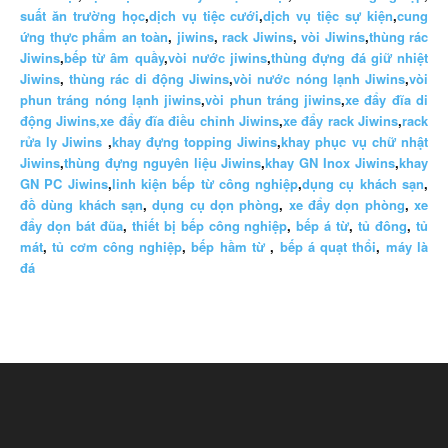
suất ăn trường học
,
dịch vụ tiệc cưới
,
dịch vụ tiệc sự kiện
,
cung
ứng thực phẩm an toàn
,
jiwins
,
rack Jiwins
,
vòi Jiwins
,
thùng rác
Jiwins
,
bếp từ âm quầy
,
vòi nước jiwins
,
thùng đựng đá giữ nhiệt
Jiwins
,
thùng rác di động Jiwins
,
vòi nước nóng lạnh Jiwins
,
vòi
phun tráng nóng lạnh jiwins
,
vòi phun tráng jiwins
,
xe đẩy đĩa di
động Jiwins,
xe đẩy đĩa điều chỉnh Jiwins
,
xe đẩy rack Jiwins
,
rack
rửa ly Jiwins
,
khay đựng topping Jiwins
,
khay phục vụ chữ nhật
Jiwins
,
thùng đựng nguyên liệu Jiwins
,
khay GN Inox Jiwins
,
khay
GN PC Jiwins
,
linh kiện bếp từ công nghiệp
,
dụng cụ khách sạn
,
đồ dùng khách sạn
,
dụng cụ dọn phòng
,
xe đẩy dọn phòng
,
xe
đẩy dọn bát đũa
,
thiết bị bếp công nghiệp
,
bếp á từ
,
tủ đông
,
tủ
mát
,
tủ cơm công nghiệp
,
bếp hầm từ
,
bếp á quạt thổi
,
máy là
đá