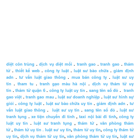
diệt côn trùng
.
dịch vụ diệt mối
.
tranh gao
.
tranh gao
.
thám
tử
.
thiết kế web
.
công ty luật
.
luật sư bào chữa
.
giám định
adn
.
tư vấn luật giao thông
.
mua bán công ty
.
luật sư uy
tín
.
tham tu
.
tranh gạo màu hà nội
.
dịch vụ thám tử uy
tín
.
thám tử quận 6
.
công ty luật uy tín
.
sang tên sổ đỏ
.
tranh
gao việt
.
tranh gao mau
.
luật sư doanh nghiệp
.
luật sư hình sự
giỏi
.
công ty luật
.
luật sư bào chữa uy tín
.
giám định adn
.
tư
vấn luật giao thông
.
luật sư uy tín
.
sang tên sổ đỏ
.
luật sư
tranh tụng
.
xe tiện chuyến đi tỉnh
,
taxi nội bài đi tỉnh
,
công ty
luật uy tín
.
luật sư tranh tụng
,
thám tử
,
văn phòng thám
tử
,
thám tử uy tín .
luật sư uy tín
,
thám tử uy tín
,
công ty thám tử
uy tín
,
dịch vụ thám tử uy tín
,
văn phòng thám tử uy tín
,
luật sư