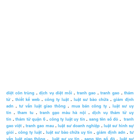
diệt côn trùng
.
dịch vụ diệt mối
.
tranh gao
.
tranh gao
.
thám
tử
.
thiết kế web
.
công ty luật
.
luật sư bào chữa
.
giám định
adn
.
tư vấn luật giao thông
.
mua bán công ty
.
luật sư uy
tín
.
tham tu
.
tranh gạo màu hà nội
.
dịch vụ thám tử uy
tín
.
thám tử quận 6
.
công ty luật uy tín
.
sang tên sổ đỏ
.
tranh
gao việt
.
tranh gao mau
.
luật sư doanh nghiệp
.
luật sư hình sự
giỏi
.
công ty luật
.
luật sư bào chữa uy tín
.
giám định adn
.
tư
vấn luật giao thông
.
luật sư uy tín
.
sang tên sổ đỏ
.
luật sư