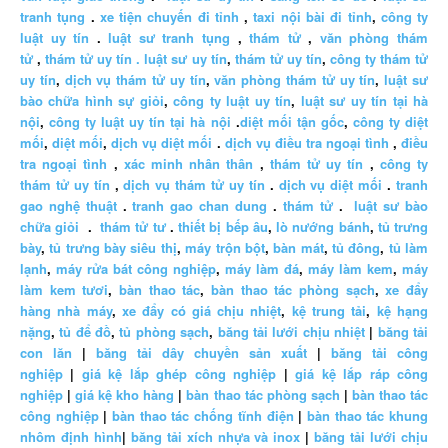
tranh tụng
.
xe tiện chuyến đi tỉnh
,
taxi nội bài đi tỉnh
,
công ty
luật uy tín
.
luật sư tranh tụng
,
thám tử
,
văn phòng thám
tử
,
thám tử uy tín .
luật sư uy tín
,
thám tử uy tín
,
công ty thám tử
uy tín
,
dịch vụ thám tử uy tín
,
văn phòng thám tử uy tín
,
luật sư
bào chữa hình sự giỏi
,
công ty luật uy tín
,
luật sư uy tín tại hà
nội
,
công ty luật uy tín tại hà nội
.
diệt mối tận gốc
,
công ty diệt
mối
,
diệt mối
,
dịch vụ diệt mối
.
dịch vụ điều tra ngoại tình
,
điều
tra ngoại tình
,
xác minh nhân thân
,
thám tử uy tín
,
công ty
thám tử uy tín
,
dịch vụ thám tử uy tín
.
dịch vụ diệt mối
.
tranh
gao nghệ thuật
.
tranh gao chan dung
.
thám tử
.
luật sư bào
chữa giỏi
.
thám tử tư
.
thiết bị bếp âu
,
lò nướng bánh
,
tủ trưng
bày
,
tủ trưng bày siêu thị
,
máy trộn bột
,
bàn mát
,
tủ đông
,
tủ làm
lạnh
,
máy rửa bát công nghiệp
,
máy làm đá
,
máy làm kem
,
máy
làm kem tươi
,
bàn thao tác
,
bàn thao tác phòng sạch
,
xe đẩy
hàng nhà máy
,
xe đẩy có giá chịu nhiệt
,
kệ trung tải
,
kệ hạng
nặng
,
tủ để đồ
,
tủ phòng sạch
,
băng tải lưới chịu nhiệt
|
băng tải
con lăn
|
băng tải dây chuyền sản xuất
|
băng tải công
nghiệp
|
giá kệ lắp ghép công nghiệp
|
giá kệ lắp ráp công
nghiệp
|
giá kệ kho hàng
|
bàn thao tác phòng sạch
|
bàn thao tác
công nghiệp
|
bàn thao tác chống tĩnh điện
|
bàn thao tác khung
nhôm định hình
|
băng tải xích nhựa và inox
|
băng tải lưới chịu