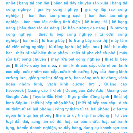
nhiệt
|
băng tải con lăn
|
băng tải dây chuyền sản xuất
|
băng tải
công nghiệp
|
giá kệ công nghiệp
|
giá kệ lắp ráp công
nghiệp
|
bàn thao tác phòng sạch
|
bàn thao tác công
nghiệp
|
bàn thao tác chống tĩnh điện
|
kệ trung tải
|
kệ hạng
nặng
|
bàn thao tác đa năng
|
lò hấp nướng đa năng
|
lò nướng
công nghiệp
|
thiết bị bếp công nghiệp
|
tủ cơm công
nghiệp
|
bàn mát
|
tủ trưng bày
|
tủ trưng bày siêu thị
|
máy làm
đá viên công nghiệp
|
tủ đông lạnh
|
kệ bếp inox
|
thiết bị quầy
bar
|
thiết bị chế biến thực phẩm
|
thiết bị pha chế cà phê
|
máy
rửa bát băng chuyền
|
máy rửa bát công nghiệp
|
thiết bị bếp
âu
|
thiết kế quầy bar inox
,
nhôm kính cao cấp
,
cửa nhôm kính
cao cấp
,
cửa nhôm cao cấp
,
cửa kính cường lực
,
cầu thang kính
cường lực
,
giếng trời tự đóng mở
,
ban công mở tự động
,
vách
ngăn nhôm kính
,
vách kính cường lực
.
Quảng cáo
Facebook
|
Quảng cáo TikTok
|
Quảng cáo Zalo Ads
|
Quảng cáo
Google Ads
|
Toyota Bắc Ninh |
thực phẩm đông lạnh
|
thiết bị
lạnh Sápito
|
thiết bị bếp nhập khẩu
, |
thiết bị bếp cao cấp
|
dịch
vụ thám tử tại hải phòng
|
công ty thám tử tại hải phòng
|
điều tra
ngoại tình tại hải phòng
|
thám tử uy tín tại hải phòng
|
tư vấn
luật đất đai
,
sang tên sổ đỏ
,
luật sư bào chữa
,
luật sư tranh
tụng
,
tư vấn doanh nghiệp
,
xe đẩy hàng
,
dụng cụ khách sạn cao