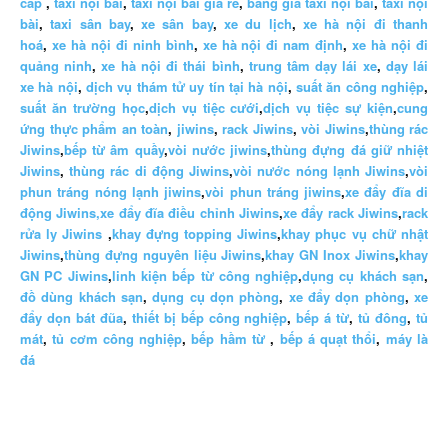
cấp
,
taxi nội bài
,
taxi nội bài giá rẻ
,
bảng giá taxi nội bài
,
taxi nội
bài
,
taxi sân bay
,
xe sân bay
,
xe du lịch
,
xe hà nội đi thanh
hoá
,
xe hà nội đi ninh bình
,
xe hà nội đi nam định
,
xe hà nội đi
quảng ninh
,
xe hà nội đi thái bình
,
trung tâm dạy lái xe
,
dạy lái
xe hà nội
,
dịch vụ thám tử uy tín tại hà nội
,
suất ăn công nghiệp
,
suất ăn trường học
,
dịch vụ tiệc cưới
,
dịch vụ tiệc sự kiện
,
cung
ứng thực phẩm an toàn
,
jiwins
,
rack Jiwins
,
vòi Jiwins
,
thùng rác
Jiwins
,
bếp từ âm quầy
,
vòi nước jiwins
,
thùng đựng đá giữ nhiệt
Jiwins
,
thùng rác di động Jiwins
,
vòi nước nóng lạnh Jiwins
,
vòi
phun tráng nóng lạnh jiwins
,
vòi phun tráng jiwins
,
xe đẩy đĩa di
động Jiwins,
xe đẩy đĩa điều chỉnh Jiwins
,
xe đẩy rack Jiwins
,
rack
rửa ly Jiwins
,
khay đựng topping Jiwins
,
khay phục vụ chữ nhật
Jiwins
,
thùng đựng nguyên liệu Jiwins
,
khay GN Inox Jiwins
,
khay
GN PC Jiwins
,
linh kiện bếp từ công nghiệp
,
dụng cụ khách sạn
,
đồ dùng khách sạn
,
dụng cụ dọn phòng
,
xe đẩy dọn phòng
,
xe
đẩy dọn bát đũa
,
thiết bị bếp công nghiệp
,
bếp á từ
,
tủ đông
,
tủ
mát
,
tủ cơm công nghiệp
,
bếp hầm từ
,
bếp á quạt thổi
,
máy là
đá