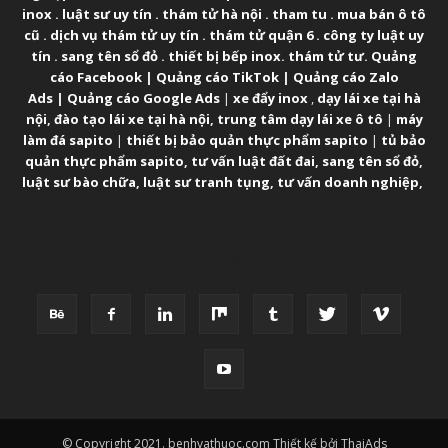
inox
.
luật sư uy tín
.
thám tử hà nội
.
tham tu
.
mua bán ô tô
cũ
.
dịch vụ thám tử uy tín
.
thám tử quận 6
.
công ty luật uy
tín
.
sang tên sổ đỏ
.
thiết bị bếp inox
.
thám tử tư
.
Quảng
cáo Facebook
|
Quảng cáo TikTok
|
Quảng cáo Zalo
Ads
|
Quảng cáo Google Ads
|
xe đẩy inox
,
dạy lái xe tại hà
nội
,
đào tạo lái xe tại hà nội
,
trung tâm dạy lái xe ô tô
|
máy
làm đá sapito
|
thiết bị bảo quản thực phẩm sapito
|
tủ bảo
quản thực phẩm sapito
,
tư vấn luật đất đai
,
sang tên sổ đỏ
,
luật sư bào chữa
,
luật sư tranh tụng
,
tư vấn doanh nghiệp
,
FOLLOW US
© Copyright 2021. benhvathuoc.com Thiết kế bởi ThaiAds