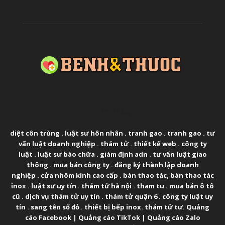
ABOUT US
diệt côn trùng
.
luật sư hôn nhân
.
tranh gao
.
tranh gao
.
tư
vấn luật doanh nghiệp
.
thám tử
.
thiết kế web
.
công ty
luật
.
luật sư bào chữa
.
giám định adn
.
tư vấn luật giao
thông
.
mua bán công ty
.
đăng ký thành lập doanh
nghiệp
.
cửa nhôm kính cao cấp
.
bàn thao tác
,
bàn thao tác
inox
.
luật sư uy tín
.
thám tử hà nội
.
tham tu
.
mua bán ô tô
cũ
.
dịch vụ thám tử uy tín
.
thám tử quận 6
.
công ty luật uy
tín
.
sang tên sổ đỏ
.
thiết bị bếp inox
.
thám tử tư
.
Quảng
cáo Facebook
|
Quảng cáo TikTok
|
Quảng cáo Zalo