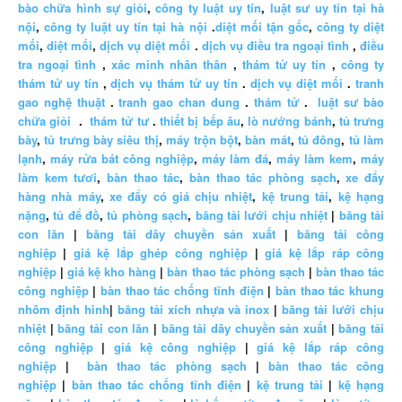
bào chữa hình sự giỏi
,
công ty luật uy tín
,
luật sư uy tín tại hà
nội
,
công ty luật uy tín tại hà nội
.
diệt mối tận gốc
,
công ty diệt
mối
,
diệt mối
,
dịch vụ diệt mối
.
dịch vụ điều tra ngoại tình
,
điều
tra ngoại tình
,
xác minh nhân thân
,
thám tử uy tín
,
công ty
thám tử uy tín
,
dịch vụ thám tử uy tín
.
dịch vụ diệt mối
.
tranh
gao nghệ thuật
.
tranh gao chan dung
.
thám tử
.
luật sư bào
chữa giỏi
.
thám tử tư
.
thiết bị bếp âu
,
lò nướng bánh
,
tủ trưng
bày
,
tủ trưng bày siêu thị
,
máy trộn bột
,
bàn mát
,
tủ đông
,
tủ làm
lạnh
,
máy rửa bát công nghiệp
,
máy làm đá
,
máy làm kem
,
máy
làm kem tươi
,
bàn thao tác
,
bàn thao tác phòng sạch
,
xe đẩy
hàng nhà máy
,
xe đẩy có giá chịu nhiệt
,
kệ trung tải
,
kệ hạng
nặng
,
tủ để đồ
,
tủ phòng sạch
,
băng tải lưới chịu nhiệt
|
băng tải
con lăn
|
băng tải dây chuyền sản xuất
|
băng tải công
nghiệp
|
giá kệ lắp ghép công nghiệp
|
giá kệ lắp ráp công
nghiệp
|
giá kệ kho hàng
|
bàn thao tác phòng sạch
|
bàn thao tác
công nghiệp
|
bàn thao tác chống tĩnh điện
|
bàn thao tác khung
nhôm định hình
|
băng tải xích nhựa và inox
|
băng tải lưới chịu
nhiệt
|
băng tải con lăn
|
băng tải dây chuyền sản xuất
|
băng tải
công nghiệp
|
giá kệ công nghiệp
|
giá kệ lắp ráp công
nghiệp
|
bàn thao tác phòng sạch
|
bàn thao tác công
nghiệp
|
bàn thao tác chống tĩnh điện
|
kệ trung tải
|
kệ hạng