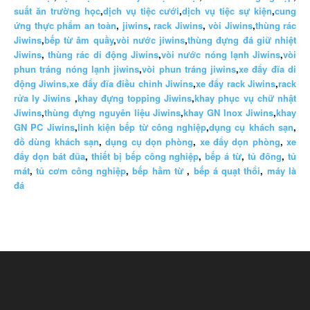
suất ăn trường học
,
dịch vụ tiệc cưới
,
dịch vụ tiệc sự kiện
,
cung
ứng thực phẩm an toàn
,
jiwins
,
rack Jiwins
,
vòi Jiwins
,
thùng rác
Jiwins
,
bếp từ âm quầy
,
vòi nước jiwins
,
thùng đựng đá giữ nhiệt
Jiwins
,
thùng rác di động Jiwins
,
vòi nước nóng lạnh Jiwins
,
vòi
phun tráng nóng lạnh jiwins
,
vòi phun tráng jiwins
,
xe đẩy đĩa di
động Jiwins,
xe đẩy đĩa điều chỉnh Jiwins
,
xe đẩy rack Jiwins
,
rack
rửa ly Jiwins
,
khay đựng topping Jiwins
,
khay phục vụ chữ nhật
Jiwins
,
thùng đựng nguyên liệu Jiwins
,
khay GN Inox Jiwins
,
khay
GN PC Jiwins
,
linh kiện bếp từ công nghiệp
,
dụng cụ khách sạn
,
đồ dùng khách sạn
,
dụng cụ dọn phòng
,
xe đẩy dọn phòng
,
xe
đẩy dọn bát đũa
,
thiết bị bếp công nghiệp
,
bếp á từ
,
tủ đông
,
tủ
mát
,
tủ cơm công nghiệp
,
bếp hầm từ
,
bếp á quạt thổi
,
máy là
đá