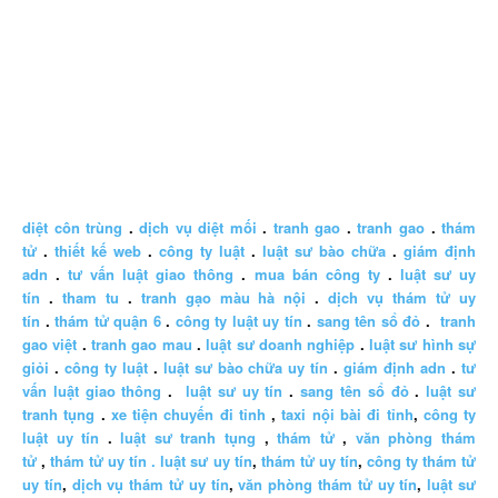
diệt côn trùng
.
dịch vụ diệt mối
.
tranh gao
.
tranh gao
.
thám
tử
.
thiết kế web
.
công ty luật
.
luật sư bào chữa
.
giám định
adn
.
tư vấn luật giao thông
.
mua bán công ty
.
luật sư uy
tín
.
tham tu
.
tranh gạo màu hà nội
.
dịch vụ thám tử uy
tín
.
thám tử quận 6
.
công ty luật uy tín
.
sang tên sổ đỏ
.
tranh
gao việt
.
tranh gao mau
.
luật sư doanh nghiệp
.
luật sư hình sự
giỏi
.
công ty luật
.
luật sư bào chữa uy tín
.
giám định adn
.
tư
vấn luật giao thông
.
luật sư uy tín
.
sang tên sổ đỏ
.
luật sư
tranh tụng
.
xe tiện chuyến đi tỉnh
,
taxi nội bài đi tỉnh
,
công ty
luật uy tín
.
luật sư tranh tụng
,
thám tử
,
văn phòng thám
tử
,
thám tử uy tín .
luật sư uy tín
,
thám tử uy tín
,
công ty thám tử
uy tín
,
dịch vụ thám tử uy tín
,
văn phòng thám tử uy tín
,
luật sư