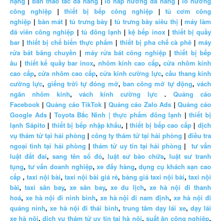
nặng
|
bàn thao tác đa năng
|
lò hấp nướng đa năng
|
lò nướng
công nghiệp
|
thiết bị bếp công nghiệp
|
tủ cơm công
nghiệp
|
bàn mát
|
tủ trưng bày
|
tủ trưng bày siêu thị
|
máy làm
đá viên công nghiệp
|
tủ đông lạnh
|
kệ bếp inox
|
thiết bị quầy
bar
|
thiết bị chế biến thực phẩm
|
thiết bị pha chế cà phê
|
máy
rửa bát băng chuyền
|
máy rửa bát công nghiệp
|
thiết bị bếp
âu
|
thiết kế quầy bar inox
,
nhôm kính cao cấp
,
cửa nhôm kính
cao cấp
,
cửa nhôm cao cấp
,
cửa kính cường lực
,
cầu thang kính
cường lực
,
giếng trời tự đóng mở
,
ban công mở tự động
,
vách
ngăn nhôm kính
,
vách kính cường lực
.
Quảng cáo
Facebook
|
Quảng cáo TikTok
|
Quảng cáo Zalo Ads
|
Quảng cáo
Google Ads
|
Toyota Bắc Ninh |
thực phẩm đông lạnh
|
thiết bị
lạnh Sápito
|
thiết bị bếp nhập khẩu
, |
thiết bị bếp cao cấp
|
dịch
vụ thám tử tại hải phòng
|
công ty thám tử tại hải phòng
|
điều tra
ngoại tình tại hải phòng
|
thám tử uy tín tại hải phòng
|
tư vấn
luật đất đai
,
sang tên sổ đỏ
,
luật sư bào chữa
,
luật sư tranh
tụng
,
tư vấn doanh nghiệp
,
xe đẩy hàng
,
dụng cụ khách sạn cao
cấp
,
taxi nội bài
,
taxi nội bài giá rẻ
,
bảng giá taxi nội bài
,
taxi nội
bài
,
taxi sân bay
,
xe sân bay
,
xe du lịch
,
xe hà nội đi thanh
hoá
,
xe hà nội đi ninh bình
,
xe hà nội đi nam định
,
xe hà nội đi
quảng ninh
,
xe hà nội đi thái bình
,
trung tâm dạy lái xe
,
dạy lái
xe hà nội
,
dịch vụ thám tử uy tín tại hà nội
,
suất ăn công nghiệp
,