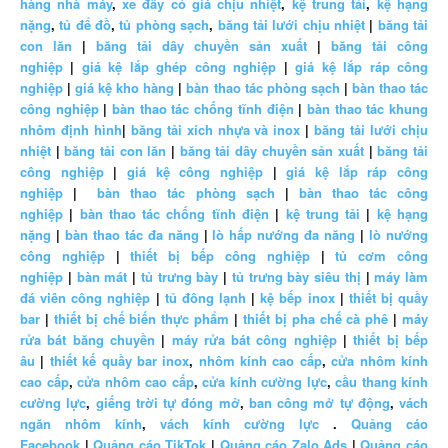
hàng nhà máy
,
xe đẩy có giá chịu nhiệt
,
kệ trung tải
,
kệ hạng
nặng
,
tủ để đồ
,
tủ phòng sạch
,
băng tải lưới chịu nhiệt
|
băng tải
con lăn
|
băng tải dây chuyền sản xuất
|
băng tải công
nghiệp
|
giá kệ lắp ghép công nghiệp
|
giá kệ lắp ráp công
nghiệp
|
giá kệ kho hàng
|
bàn thao tác phòng sạch
|
bàn thao tác
công nghiệp
|
bàn thao tác chống tĩnh điện
|
bàn thao tác khung
nhôm định hình
|
băng tải xích nhựa và inox
|
băng tải lưới chịu
nhiệt
|
băng tải con lăn
|
băng tải dây chuyền sản xuất
|
băng tải
công nghiệp
|
giá kệ công nghiệp
|
giá kệ lắp ráp công
nghiệp
|
bàn thao tác phòng sạch
|
bàn thao tác công
nghiệp
|
bàn thao tác chống tĩnh điện
|
kệ trung tải
|
kệ hạng
nặng
|
bàn thao tác đa năng
|
lò hấp nướng đa năng
|
lò nướng
công nghiệp
|
thiết bị bếp công nghiệp
|
tủ cơm công
nghiệp
|
bàn mát
|
tủ trưng bày
|
tủ trưng bày siêu thị
|
máy làm
đá viên công nghiệp
|
tủ đông lạnh
|
kệ bếp inox
|
thiết bị quầy
bar
|
thiết bị chế biến thực phẩm
|
thiết bị pha chế cà phê
|
máy
rửa bát băng chuyền
|
máy rửa bát công nghiệp
|
thiết bị bếp
âu
|
thiết kế quầy bar inox
,
nhôm kính cao cấp
,
cửa nhôm kính
cao cấp
,
cửa nhôm cao cấp
,
cửa kính cường lực
,
cầu thang kính
cường lực
,
giếng trời tự đóng mở
,
ban công mở tự động
,
vách
ngăn nhôm kính
,
vách kính cường lực
.
Quảng cáo
Facebook
|
Quảng cáo TikTok
|
Quảng cáo Zalo Ads
|
Quảng cáo