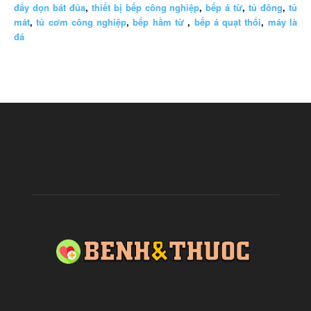
đẩy dọn bát đũa
,
thiết bị bếp công nghiệp
,
bếp á từ
,
tủ đông
,
tủ
mát
,
tủ cơm công nghiệp
,
bếp hầm từ
,
bếp á quạt thổi
,
máy là
đá