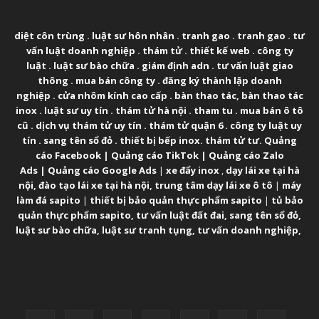
ABOUT US
diệt côn trùng
.
luật sư hôn nhân
.
tranh gao
.
tranh gao
.
tư
vấn luật doanh nghiệp
.
thám tử
.
thiết kế web
.
công ty
luật
.
luật sư bào chữa
.
giám định adn
.
tư vấn luật giao
thông
.
mua bán công ty
.
đăng ký thành lập doanh
nghiệp
.
cửa nhôm kính cao cấp
.
bàn thao tác
,
bàn thao tác
inox
.
luật sư uy tín
.
thám tử hà nội
.
tham tu
.
mua bán ô tô
cũ
.
dịch vụ thám tử uy tín
.
thám tử quận 6
.
công ty luật uy
tín
.
sang tên sổ đỏ
.
thiết bị bếp inox
.
thám tử tư
.
Quảng
cáo Facebook
|
Quảng cáo TikTok
|
Quảng cáo Zalo
Ads
|
Quảng cáo Google Ads
|
xe đẩy inox
,
dạy lái xe tại hà
nội
,
đào tạo lái xe tại hà nội
,
trung tâm dạy lái xe ô tô
|
máy
làm đá sapito
|
thiết bị bảo quản thực phẩm sapito
|
tủ bảo
quản thực phẩm sapito
,
tư vấn luật đất đai
,
sang tên sổ đỏ
,
luật sư bào chữa
,
luật sư tranh tụng
,
tư vấn doanh nghiệp
,
FOLLOW US