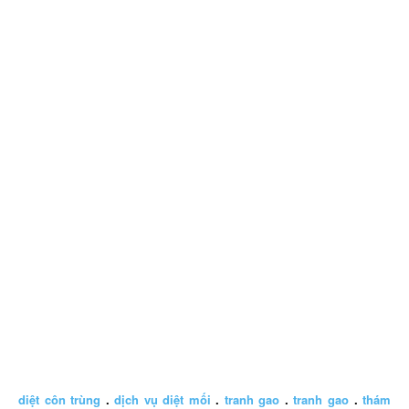
diệt côn trùng
.
dịch vụ diệt mối
.
tranh gao
.
tranh gao
.
thám