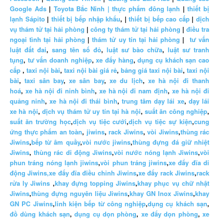
Google Ads
|
Toyota Bắc Ninh |
thực phẩm đông lạnh
|
thiết bị
lạnh Sápito
|
thiết bị bếp nhập khẩu
, |
thiết bị bếp cao cấp
|
dịch
vụ thám tử tại hải phòng
|
công ty thám tử tại hải phòng
|
điều tra
ngoại tình tại hải phòng
|
thám tử uy tín tại hải phòng
|
tư vấn
luật đất đai
,
sang tên sổ đỏ
,
luật sư bào chữa
,
luật sư tranh
tụng
,
tư vấn doanh nghiệp
,
xe đẩy hàng
,
dụng cụ khách sạn cao
cấp
,
taxi nội bài
,
taxi nội bài giá rẻ
,
bảng giá taxi nội bài
,
taxi nội
bài
,
taxi sân bay
,
xe sân bay
,
xe du lịch
,
xe hà nội đi thanh
hoá
,
xe hà nội đi ninh bình
,
xe hà nội đi nam định
,
xe hà nội đi
quảng ninh
,
xe hà nội đi thái bình
,
trung tâm dạy lái xe
,
dạy lái
xe hà nội
,
dịch vụ thám tử uy tín tại hà nội
,
suất ăn công nghiệp
,
suất ăn trường học
,
dịch vụ tiệc cưới
,
dịch vụ tiệc sự kiện
,
cung
ứng thực phẩm an toàn
,
jiwins
,
rack Jiwins
,
vòi Jiwins
,
thùng rác
Jiwins
,
bếp từ âm quầy
,
vòi nước jiwins
,
thùng đựng đá giữ nhiệt
Jiwins
,
thùng rác di động Jiwins
,
vòi nước nóng lạnh Jiwins
,
vòi
phun tráng nóng lạnh jiwins
,
vòi phun tráng jiwins
,
xe đẩy đĩa di
động Jiwins,
xe đẩy đĩa điều chỉnh Jiwins
,
xe đẩy rack Jiwins
,
rack
rửa ly Jiwins
,
khay đựng topping Jiwins
,
khay phục vụ chữ nhật
Jiwins
,
thùng đựng nguyên liệu Jiwins
,
khay GN Inox Jiwins
,
khay
GN PC Jiwins
,
linh kiện bếp từ công nghiệp
,
dụng cụ khách sạn
,
đồ dùng khách sạn
,
dụng cụ dọn phòng
,
xe đẩy dọn phòng
,
xe