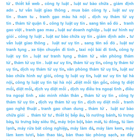
tử
.
thiết kế web
.
công ty luật
.
luật sư bào chữa
.
giám định
adn
.
tư vấn luật giao thông
.
mua bán công ty
.
luật sư uy
tín
.
tham tu
.
tranh gạo màu hà nội
.
dịch vụ thám tử uy
tín
.
thám tử quận 6
.
công ty luật uy tín
.
sang tên sổ đỏ
.
tranh
gao việt
.
tranh gao mau
.
luật sư doanh nghiệp
.
luật sư hình sự
giỏi
.
công ty luật
.
luật sư bào chữa uy tín
.
giám định adn
.
tư
vấn luật giao thông
.
luật sư uy tín
.
sang tên sổ đỏ
.
luật sư
tranh tụng
.
xe tiện chuyến đi tỉnh
,
taxi nội bài đi tỉnh
,
công ty
luật uy tín
.
luật sư tranh tụng
,
thám tử
,
văn phòng thám
tử
,
thám tử uy tín .
luật sư uy tín
,
thám tử uy tín
,
công ty thám tử
uy tín
,
dịch vụ thám tử uy tín
,
văn phòng thám tử uy tín
,
luật sư
bào chữa hình sự giỏi
,
công ty luật uy tín
,
luật sư uy tín tại hà
nội
,
công ty luật uy tín tại hà nội
.
diệt mối tận gốc
,
công ty diệt
mối
,
diệt mối
,
dịch vụ diệt mối
.
dịch vụ điều tra ngoại tình
,
điều
tra ngoại tình
,
xác minh nhân thân
,
thám tử uy tín
,
công ty
thám tử uy tín
,
dịch vụ thám tử uy tín
.
dịch vụ diệt mối
.
tranh
gao nghệ thuật
.
tranh gao chan dung
.
thám tử
.
luật sư bào
chữa giỏi
.
thám tử tư
.
thiết bị bếp âu
,
lò nướng bánh
,
tủ trưng
bày
,
tủ trưng bày siêu thị
,
máy trộn bột
,
bàn mát
,
tủ đông
,
tủ làm
lạnh
,
máy rửa bát công nghiệp
,
máy làm đá
,
máy làm kem
,
máy
làm kem tươi
,
bàn thao tác
,
bàn thao tác phòng sạch
,
xe đẩy