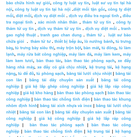
bào chữa hình sự giỏi
,
công ty luật uy tín
,
luật sư uy tín tại hà
nội
,
công ty luật uy tín tại hà nội
.
diệt mối tận gốc
,
công ty diệt
mối
,
diệt mối
,
dịch vụ diệt mối
.
dịch vụ điều tra ngoại tình
,
điều
tra ngoại tình
,
xác minh nhân thân
,
thám tử uy tín
,
công ty
thám tử uy tín
,
dịch vụ thám tử uy tín
.
dịch vụ diệt mối
.
tranh
gao nghệ thuật
.
tranh gao chan dung
.
thám tử
.
luật sư bào
chữa giỏi
.
thám tử tư
.
thiết bị bếp âu
,
lò nướng bánh
,
tủ trưng
bày
,
tủ trưng bày siêu thị
,
máy trộn bột
,
bàn mát
,
tủ đông
,
tủ làm
lạnh
,
máy rửa bát công nghiệp
,
máy làm đá
,
máy làm kem
,
máy
làm kem tươi
,
bàn thao tác
,
bàn thao tác phòng sạch
,
xe đẩy
hàng nhà máy
,
xe đẩy có giá chịu nhiệt
,
kệ trung tải
,
kệ hạng
nặng
,
tủ để đồ
,
tủ phòng sạch
,
băng tải lưới chịu nhiệt
|
băng tải
con lăn
|
băng tải dây chuyền sản xuất
|
băng tải công
nghiệp
|
giá kệ lắp ghép công nghiệp
|
giá kệ lắp ráp công
nghiệp
|
giá kệ kho hàng
|
bàn thao tác phòng sạch
|
bàn thao tác
công nghiệp
|
bàn thao tác chống tĩnh điện
|
bàn thao tác khung
nhôm định hình
|
băng tải xích nhựa và inox
|
băng tải lưới chịu
nhiệt
|
băng tải con lăn
|
băng tải dây chuyền sản xuất
|
băng tải
công nghiệp
|
giá kệ công nghiệp
|
giá kệ lắp ráp công
nghiệp
|
bàn thao tác phòng sạch
|
bàn thao tác công
nghiệp
|
bàn thao tác chống tĩnh điện
|
kệ trung tải
|
kệ hạng