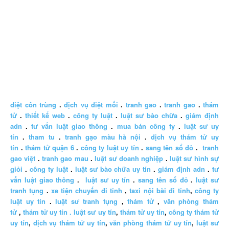
diệt côn trùng
.
dịch vụ diệt mối
.
tranh gao
.
tranh gao
.
thám
tử
.
thiết kế web
.
công ty luật
.
luật sư bào chữa
.
giám định
adn
.
tư vấn luật giao thông
.
mua bán công ty
.
luật sư uy
tín
.
tham tu
.
tranh gạo màu hà nội
.
dịch vụ thám tử uy
tín
.
thám tử quận 6
.
công ty luật uy tín
.
sang tên sổ đỏ
.
tranh
gao việt
.
tranh gao mau
.
luật sư doanh nghiệp
.
luật sư hình sự
giỏi
.
công ty luật
.
luật sư bào chữa uy tín
.
giám định adn
.
tư
vấn luật giao thông
.
luật sư uy tín
.
sang tên sổ đỏ
.
luật sư
tranh tụng
.
xe tiện chuyến đi tỉnh
,
taxi nội bài đi tỉnh
,
công ty
luật uy tín
.
luật sư tranh tụng
,
thám tử
,
văn phòng thám
tử
,
thám tử uy tín .
luật sư uy tín
,
thám tử uy tín
,
công ty thám tử
uy tín
,
dịch vụ thám tử uy tín
,
văn phòng thám tử uy tín
,
luật sư