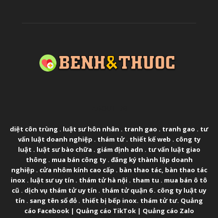
ABOUT US
diệt côn trùng
.
luật sư hôn nhân
.
tranh gao
.
tranh gao
.
tư
vấn luật doanh nghiệp
.
thám tử
.
thiết kế web
.
công ty
luật
.
luật sư bào chữa
.
giám định adn
.
tư vấn luật giao
thông
.
mua bán công ty
.
đăng ký thành lập doanh
nghiệp
.
cửa nhôm kính cao cấp
.
bàn thao tác
,
bàn thao tác
inox
.
luật sư uy tín
.
thám tử hà nội
.
tham tu
.
mua bán ô tô
cũ
.
dịch vụ thám tử uy tín
.
thám tử quận 6
.
công ty luật uy
tín
.
sang tên sổ đỏ
.
thiết bị bếp inox
.
thám tử tư
.
Quảng
cáo Facebook
|
Quảng cáo TikTok
|
Quảng cáo Zalo