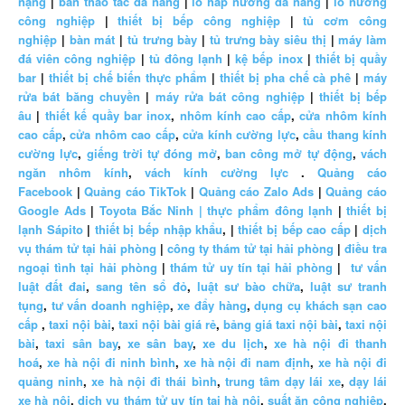
nặng
|
bàn thao tác đa năng
|
lò hấp nướng đa năng
|
lò nướng
công nghiệp
|
thiết bị bếp công nghiệp
|
tủ cơm công
nghiệp
|
bàn mát
|
tủ trưng bày
|
tủ trưng bày siêu thị
|
máy làm
đá viên công nghiệp
|
tủ đông lạnh
|
kệ bếp inox
|
thiết bị quầy
bar
|
thiết bị chế biến thực phẩm
|
thiết bị pha chế cà phê
|
máy
rửa bát băng chuyền
|
máy rửa bát công nghiệp
|
thiết bị bếp
âu
|
thiết kế quầy bar inox
,
nhôm kính cao cấp
,
cửa nhôm kính
cao cấp
,
cửa nhôm cao cấp
,
cửa kính cường lực
,
cầu thang kính
cường lực
,
giếng trời tự đóng mở
,
ban công mở tự động
,
vách
ngăn nhôm kính
,
vách kính cường lực
.
Quảng cáo
Facebook
|
Quảng cáo TikTok
|
Quảng cáo Zalo Ads
|
Quảng cáo
Google Ads
|
Toyota Bắc Ninh |
thực phẩm đông lạnh
|
thiết bị
lạnh Sápito
|
thiết bị bếp nhập khẩu
, |
thiết bị bếp cao cấp
|
dịch
vụ thám tử tại hải phòng
|
công ty thám tử tại hải phòng
|
điều tra
ngoại tình tại hải phòng
|
thám tử uy tín tại hải phòng
|
tư vấn
luật đất đai
,
sang tên sổ đỏ
,
luật sư bào chữa
,
luật sư tranh
tụng
,
tư vấn doanh nghiệp
,
xe đẩy hàng
,
dụng cụ khách sạn cao
cấp
,
taxi nội bài
,
taxi nội bài giá rẻ
,
bảng giá taxi nội bài
,
taxi nội
bài
,
taxi sân bay
,
xe sân bay
,
xe du lịch
,
xe hà nội đi thanh
hoá
,
xe hà nội đi ninh bình
,
xe hà nội đi nam định
,
xe hà nội đi
quảng ninh
,
xe hà nội đi thái bình
,
trung tâm dạy lái xe
,
dạy lái
xe hà nội
,
dịch vụ thám tử uy tín tại hà nội
,
suất ăn công nghiệp
,