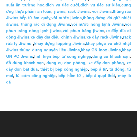
suất ăn trường học
,
dịch vụ tiệc cưới
,
dịch vụ tiệc sự kiện
,
cung
ứng thực phẩm an toàn
,
jiwins
,
rack Jiwins
,
vòi Jiwins
,
thùng rác
Jiwins
,
bếp từ âm quầy
,
vòi nước jiwins
,
thùng đựng đá giữ nhiệt
Jiwins
,
thùng rác di động Jiwins
,
vòi nước nóng lạnh Jiwins
,
vòi
phun tráng nóng lạnh jiwins
,
vòi phun tráng jiwins
,
xe đẩy đĩa di
động Jiwins,
xe đẩy đĩa điều chỉnh Jiwins
,
xe đẩy rack Jiwins
,
rack
rửa ly Jiwins
,
khay đựng topping Jiwins
,
khay phục vụ chữ nhật
Jiwins
,
thùng đựng nguyên liệu Jiwins
,
khay GN Inox Jiwins
,
khay
GN PC Jiwins
,
linh kiện bếp từ công nghiệp
,
dụng cụ khách sạn
,
đồ dùng khách sạn
,
dụng cụ dọn phòng
,
xe đẩy dọn phòng
,
xe
đẩy dọn bát đũa
,
thiết bị bếp công nghiệp
,
bếp á từ
,
tủ đông
,
tủ
mát
,
tủ cơm công nghiệp
,
bếp hầm từ
,
bếp á quạt thổi
,
máy là
đá