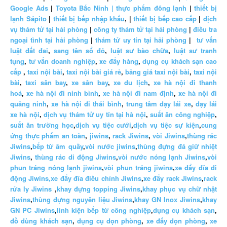
Google Ads
|
Toyota Bắc Ninh |
thực phẩm đông lạnh
|
thiết bị
lạnh Sápito
|
thiết bị bếp nhập khẩu
, |
thiết bị bếp cao cấp
|
dịch
vụ thám tử tại hải phòng
|
công ty thám tử tại hải phòng
|
điều tra
ngoại tình tại hải phòng
|
thám tử uy tín tại hải phòng
|
tư vấn
luật đất đai
,
sang tên sổ đỏ
,
luật sư bào chữa
,
luật sư tranh
tụng
,
tư vấn doanh nghiệp
,
xe đẩy hàng
,
dụng cụ khách sạn cao
cấp
,
taxi nội bài
,
taxi nội bài giá rẻ
,
bảng giá taxi nội bài
,
taxi nội
bài
,
taxi sân bay
,
xe sân bay
,
xe du lịch
,
xe hà nội đi thanh
hoá
,
xe hà nội đi ninh bình
,
xe hà nội đi nam định
,
xe hà nội đi
quảng ninh
,
xe hà nội đi thái bình
,
trung tâm dạy lái xe
,
dạy lái
xe hà nội
,
dịch vụ thám tử uy tín tại hà nội
,
suất ăn công nghiệp
,
suất ăn trường học
,
dịch vụ tiệc cưới
,
dịch vụ tiệc sự kiện
,
cung
ứng thực phẩm an toàn
,
jiwins
,
rack Jiwins
,
vòi Jiwins
,
thùng rác
Jiwins
,
bếp từ âm quầy
,
vòi nước jiwins
,
thùng đựng đá giữ nhiệt
Jiwins
,
thùng rác di động Jiwins
,
vòi nước nóng lạnh Jiwins
,
vòi
phun tráng nóng lạnh jiwins
,
vòi phun tráng jiwins
,
xe đẩy đĩa di
động Jiwins,
xe đẩy đĩa điều chỉnh Jiwins
,
xe đẩy rack Jiwins
,
rack
rửa ly Jiwins
,
khay đựng topping Jiwins
,
khay phục vụ chữ nhật
Jiwins
,
thùng đựng nguyên liệu Jiwins
,
khay GN Inox Jiwins
,
khay
GN PC Jiwins
,
linh kiện bếp từ công nghiệp
,
dụng cụ khách sạn
,
đồ dùng khách sạn
,
dụng cụ dọn phòng
,
xe đẩy dọn phòng
,
xe