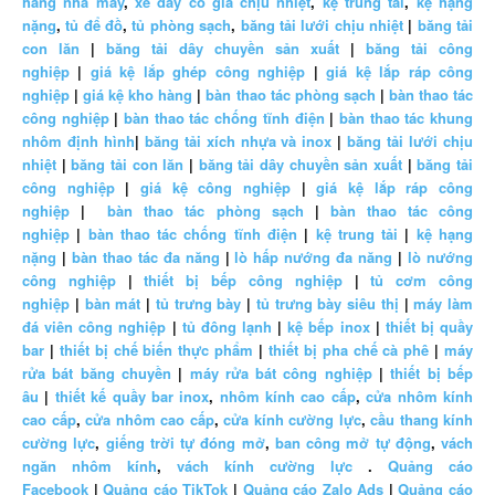
hàng nhà máy
,
xe đẩy có giá chịu nhiệt
,
kệ trung tải
,
kệ hạng
nặng
,
tủ để đồ
,
tủ phòng sạch
,
băng tải lưới chịu nhiệt
|
băng tải
con lăn
|
băng tải dây chuyền sản xuất
|
băng tải công
nghiệp
|
giá kệ lắp ghép công nghiệp
|
giá kệ lắp ráp công
nghiệp
|
giá kệ kho hàng
|
bàn thao tác phòng sạch
|
bàn thao tác
công nghiệp
|
bàn thao tác chống tĩnh điện
|
bàn thao tác khung
nhôm định hình
|
băng tải xích nhựa và inox
|
băng tải lưới chịu
nhiệt
|
băng tải con lăn
|
băng tải dây chuyền sản xuất
|
băng tải
công nghiệp
|
giá kệ công nghiệp
|
giá kệ lắp ráp công
nghiệp
|
bàn thao tác phòng sạch
|
bàn thao tác công
nghiệp
|
bàn thao tác chống tĩnh điện
|
kệ trung tải
|
kệ hạng
nặng
|
bàn thao tác đa năng
|
lò hấp nướng đa năng
|
lò nướng
công nghiệp
|
thiết bị bếp công nghiệp
|
tủ cơm công
nghiệp
|
bàn mát
|
tủ trưng bày
|
tủ trưng bày siêu thị
|
máy làm
đá viên công nghiệp
|
tủ đông lạnh
|
kệ bếp inox
|
thiết bị quầy
bar
|
thiết bị chế biến thực phẩm
|
thiết bị pha chế cà phê
|
máy
rửa bát băng chuyền
|
máy rửa bát công nghiệp
|
thiết bị bếp
âu
|
thiết kế quầy bar inox
,
nhôm kính cao cấp
,
cửa nhôm kính
cao cấp
,
cửa nhôm cao cấp
,
cửa kính cường lực
,
cầu thang kính
cường lực
,
giếng trời tự đóng mở
,
ban công mở tự động
,
vách
ngăn nhôm kính
,
vách kính cường lực
.
Quảng cáo
Facebook
|
Quảng cáo TikTok
|
Quảng cáo Zalo Ads
|
Quảng cáo