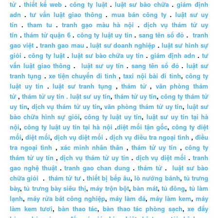
tử
.
thiết kế web
.
công ty luật
.
luật sư bào chữa
.
giám định
adn
.
tư vấn luật giao thông
.
mua bán công ty
.
luật sư uy
tín
.
tham tu
.
tranh gạo màu hà nội
.
dịch vụ thám tử uy
tín
.
thám tử quận 6
.
công ty luật uy tín
.
sang tên sổ đỏ
.
tranh
gao việt
.
tranh gao mau
.
luật sư doanh nghiệp
.
luật sư hình sự
giỏi
.
công ty luật
.
luật sư bào chữa uy tín
.
giám định adn
.
tư
vấn luật giao thông
.
luật sư uy tín
.
sang tên sổ đỏ
.
luật sư
tranh tụng
.
xe tiện chuyến đi tỉnh
,
taxi nội bài đi tỉnh
,
công ty
luật uy tín
.
luật sư tranh tụng
,
thám tử
,
văn phòng thám
tử
,
thám tử uy tín .
luật sư uy tín
,
thám tử uy tín
,
công ty thám tử
uy tín
,
dịch vụ thám tử uy tín
,
văn phòng thám tử uy tín
,
luật sư
bào chữa hình sự giỏi
,
công ty luật uy tín
,
luật sư uy tín tại hà
nội
,
công ty luật uy tín tại hà nội
.
diệt mối tận gốc
,
công ty diệt
mối
,
diệt mối
,
dịch vụ diệt mối
.
dịch vụ điều tra ngoại tình
,
điều
tra ngoại tình
,
xác minh nhân thân
,
thám tử uy tín
,
công ty
thám tử uy tín
,
dịch vụ thám tử uy tín
.
dịch vụ diệt mối
.
tranh
gao nghệ thuật
.
tranh gao chan dung
.
thám tử
.
luật sư bào
chữa giỏi
.
thám tử tư
.
thiết bị bếp âu
,
lò nướng bánh
,
tủ trưng
bày
,
tủ trưng bày siêu thị
,
máy trộn bột
,
bàn mát
,
tủ đông
,
tủ làm
lạnh
,
máy rửa bát công nghiệp
,
máy làm đá
,
máy làm kem
,
máy
làm kem tươi
,
bàn thao tác
,
bàn thao tác phòng sạch
,
xe đẩy