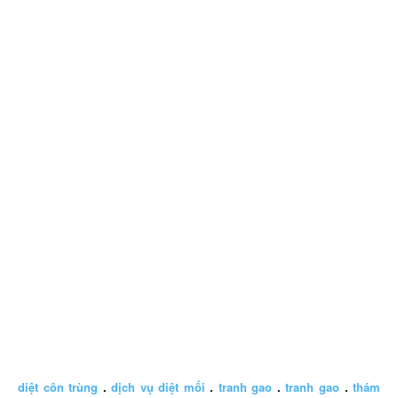
diệt côn trùng
.
dịch vụ diệt mối
.
tranh gao
.
tranh gao
.
thám