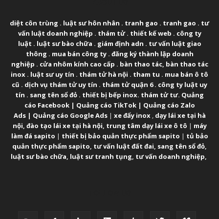
ABOUT US
diệt côn trùng
.
luật sư hôn nhân
.
tranh gao
.
tranh gao
.
tư
vấn luật doanh nghiệp
.
thám tử
.
thiết kế web
.
công ty
luật
.
luật sư bào chữa
.
giám định adn
.
tư vấn luật giao
thông
.
mua bán công ty
.
đăng ký thành lập doanh
nghiệp
.
cửa nhôm kính cao cấp
.
bàn thao tác
,
bàn thao tác
inox
.
luật sư uy tín
.
thám tử hà nội
.
tham tu
.
mua bán ô tô
cũ
.
dịch vụ thám tử uy tín
.
thám tử quận 6
.
công ty luật uy
tín
.
sang tên sổ đỏ
.
thiết bị bếp inox
.
thám tử tư
.
Quảng
cáo Facebook
|
Quảng cáo TikTok
|
Quảng cáo Zalo
Ads
|
Quảng cáo Google Ads
|
xe đẩy inox
,
dạy lái xe tại hà
nội
,
đào tạo lái xe tại hà nội
,
trung tâm dạy lái xe ô tô
|
máy
làm đá sapito
|
thiết bị bảo quản thực phẩm sapito
|
tủ bảo
quản thực phẩm sapito
,
tư vấn luật đất đai
,
sang tên sổ đỏ
,
luật sư bào chữa
,
luật sư tranh tụng
,
tư vấn doanh nghiệp
,
FOLLOW US