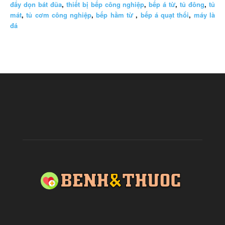
đẩy dọn bát đũa
,
thiết bị bếp công nghiệp
,
bếp á từ
,
tủ đông
,
tủ
mát
,
tủ cơm công nghiệp
,
bếp hầm từ
,
bếp á quạt thổi
,
máy là
đá