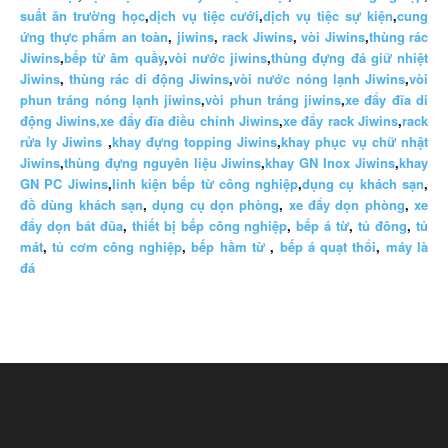
suất ăn trường học
,
dịch vụ tiệc cưới
,
dịch vụ tiệc sự kiện
,
cung
ứng thực phẩm an toàn
,
jiwins
,
rack Jiwins
,
vòi Jiwins
,
thùng rác
Jiwins
,
bếp từ âm quầy
,
vòi nước jiwins
,
thùng đựng đá giữ nhiệt
Jiwins
,
thùng rác di động Jiwins
,
vòi nước nóng lạnh Jiwins
,
vòi
phun tráng nóng lạnh jiwins
,
vòi phun tráng jiwins
,
xe đẩy đĩa di
động Jiwins,
xe đẩy đĩa điều chỉnh Jiwins
,
xe đẩy rack Jiwins
,
rack
rửa ly Jiwins
,
khay đựng topping Jiwins
,
khay phục vụ chữ nhật
Jiwins
,
thùng đựng nguyên liệu Jiwins
,
khay GN Inox Jiwins
,
khay
GN PC Jiwins
,
linh kiện bếp từ công nghiệp
,
dụng cụ khách sạn
,
đồ dùng khách sạn
,
dụng cụ dọn phòng
,
xe đẩy dọn phòng
,
xe
đẩy dọn bát đũa
,
thiết bị bếp công nghiệp
,
bếp á từ
,
tủ đông
,
tủ
mát
,
tủ cơm công nghiệp
,
bếp hầm từ
,
bếp á quạt thổi
,
máy là
đá