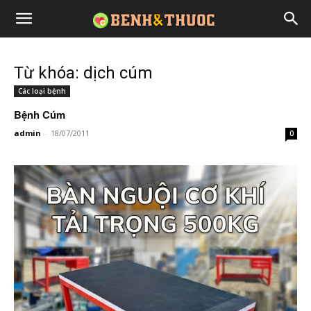
Từ khóa: dịch cúm
Các loại bệnh
Bệnh Cúm
admin
-
18/07/2011
0