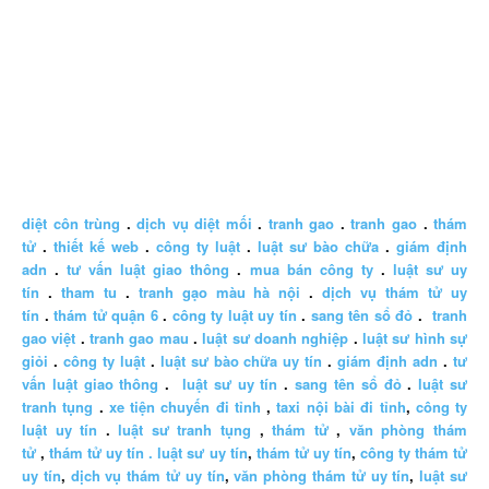
diệt côn trùng
.
dịch vụ diệt mối
.
tranh gao
.
tranh gao
.
thám
tử
.
thiết kế web
.
công ty luật
.
luật sư bào chữa
.
giám định
adn
.
tư vấn luật giao thông
.
mua bán công ty
.
luật sư uy
tín
.
tham tu
.
tranh gạo màu hà nội
.
dịch vụ thám tử uy
tín
.
thám tử quận 6
.
công ty luật uy tín
.
sang tên sổ đỏ
.
tranh
gao việt
.
tranh gao mau
.
luật sư doanh nghiệp
.
luật sư hình sự
giỏi
.
công ty luật
.
luật sư bào chữa uy tín
.
giám định adn
.
tư
vấn luật giao thông
.
luật sư uy tín
.
sang tên sổ đỏ
.
luật sư
tranh tụng
.
xe tiện chuyến đi tỉnh
,
taxi nội bài đi tỉnh
,
công ty
luật uy tín
.
luật sư tranh tụng
,
thám tử
,
văn phòng thám
tử
,
thám tử uy tín .
luật sư uy tín
,
thám tử uy tín
,
công ty thám tử
uy tín
,
dịch vụ thám tử uy tín
,
văn phòng thám tử uy tín
,
luật sư