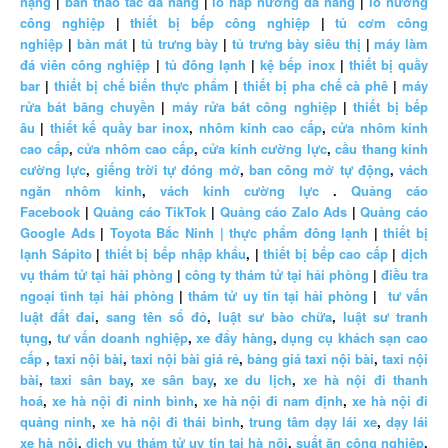
nặng
|
bàn thao tác đa năng
|
lò hấp nướng đa năng
|
lò nướng
công nghiệp
|
thiết bị bếp công nghiệp
|
tủ cơm công
nghiệp
|
bàn mát
|
tủ trưng bày
|
tủ trưng bày siêu thị
|
máy làm
đá viên công nghiệp
|
tủ đông lạnh
|
kệ bếp inox
|
thiết bị quầy
bar
|
thiết bị chế biến thực phẩm
|
thiết bị pha chế cà phê
|
máy
rửa bát băng chuyền
|
máy rửa bát công nghiệp
|
thiết bị bếp
âu
|
thiết kế quầy bar inox
,
nhôm kính cao cấp
,
cửa nhôm kính
cao cấp
,
cửa nhôm cao cấp
,
cửa kính cường lực
,
cầu thang kính
cường lực
,
giếng trời tự đóng mở
,
ban công mở tự động
,
vách
ngăn nhôm kính
,
vách kính cường lực
.
Quảng cáo
Facebook
|
Quảng cáo TikTok
|
Quảng cáo Zalo Ads
|
Quảng cáo
Google Ads
|
Toyota Bắc Ninh |
thực phẩm đông lạnh
|
thiết bị
lạnh Sápito
|
thiết bị bếp nhập khẩu
, |
thiết bị bếp cao cấp
|
dịch
vụ thám tử tại hải phòng
|
công ty thám tử tại hải phòng
|
điều tra
ngoại tình tại hải phòng
|
thám tử uy tín tại hải phòng
|
tư vấn
luật đất đai
,
sang tên sổ đỏ
,
luật sư bào chữa
,
luật sư tranh
tụng
,
tư vấn doanh nghiệp
,
xe đẩy hàng
,
dụng cụ khách sạn cao
cấp
,
taxi nội bài
,
taxi nội bài giá rẻ
,
bảng giá taxi nội bài
,
taxi nội
bài
,
taxi sân bay
,
xe sân bay
,
xe du lịch
,
xe hà nội đi thanh
hoá
,
xe hà nội đi ninh bình
,
xe hà nội đi nam định
,
xe hà nội đi
quảng ninh
,
xe hà nội đi thái bình
,
trung tâm dạy lái xe
,
dạy lái
xe hà nội
,
dịch vụ thám tử uy tín tại hà nội
,
suất ăn công nghiệp
,