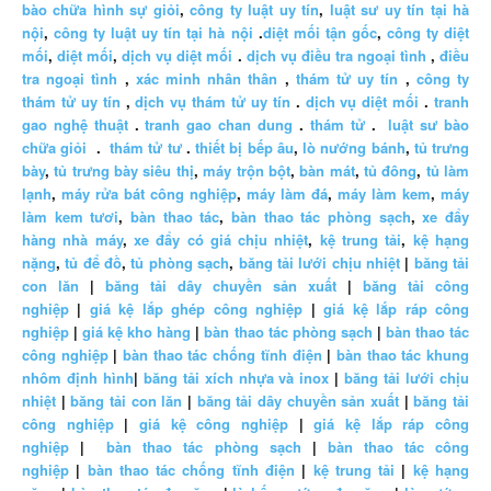
bào chữa hình sự giỏi
,
công ty luật uy tín
,
luật sư uy tín tại hà
nội
,
công ty luật uy tín tại hà nội
.
diệt mối tận gốc
,
công ty diệt
mối
,
diệt mối
,
dịch vụ diệt mối
.
dịch vụ điều tra ngoại tình
,
điều
tra ngoại tình
,
xác minh nhân thân
,
thám tử uy tín
,
công ty
thám tử uy tín
,
dịch vụ thám tử uy tín
.
dịch vụ diệt mối
.
tranh
gao nghệ thuật
.
tranh gao chan dung
.
thám tử
.
luật sư bào
chữa giỏi
.
thám tử tư
.
thiết bị bếp âu
,
lò nướng bánh
,
tủ trưng
bày
,
tủ trưng bày siêu thị
,
máy trộn bột
,
bàn mát
,
tủ đông
,
tủ làm
lạnh
,
máy rửa bát công nghiệp
,
máy làm đá
,
máy làm kem
,
máy
làm kem tươi
,
bàn thao tác
,
bàn thao tác phòng sạch
,
xe đẩy
hàng nhà máy
,
xe đẩy có giá chịu nhiệt
,
kệ trung tải
,
kệ hạng
nặng
,
tủ để đồ
,
tủ phòng sạch
,
băng tải lưới chịu nhiệt
|
băng tải
con lăn
|
băng tải dây chuyền sản xuất
|
băng tải công
nghiệp
|
giá kệ lắp ghép công nghiệp
|
giá kệ lắp ráp công
nghiệp
|
giá kệ kho hàng
|
bàn thao tác phòng sạch
|
bàn thao tác
công nghiệp
|
bàn thao tác chống tĩnh điện
|
bàn thao tác khung
nhôm định hình
|
băng tải xích nhựa và inox
|
băng tải lưới chịu
nhiệt
|
băng tải con lăn
|
băng tải dây chuyền sản xuất
|
băng tải
công nghiệp
|
giá kệ công nghiệp
|
giá kệ lắp ráp công
nghiệp
|
bàn thao tác phòng sạch
|
bàn thao tác công
nghiệp
|
bàn thao tác chống tĩnh điện
|
kệ trung tải
|
kệ hạng