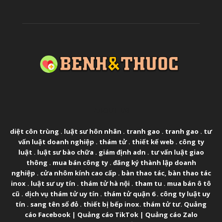
ABOUT US
diệt côn trùng
.
luật sư hôn nhân
.
tranh gao
.
tranh gao
.
tư
vấn luật doanh nghiệp
.
thám tử
.
thiết kế web
.
công ty
luật
.
luật sư bào chữa
.
giám định adn
.
tư vấn luật giao
thông
.
mua bán công ty
.
đăng ký thành lập doanh
nghiệp
.
cửa nhôm kính cao cấp
.
bàn thao tác
,
bàn thao tác
inox
.
luật sư uy tín
.
thám tử hà nội
.
tham tu
.
mua bán ô tô
cũ
.
dịch vụ thám tử uy tín
.
thám tử quận 6
.
công ty luật uy
tín
.
sang tên sổ đỏ
.
thiết bị bếp inox
.
thám tử tư
.
Quảng
cáo Facebook
|
Quảng cáo TikTok
|
Quảng cáo Zalo