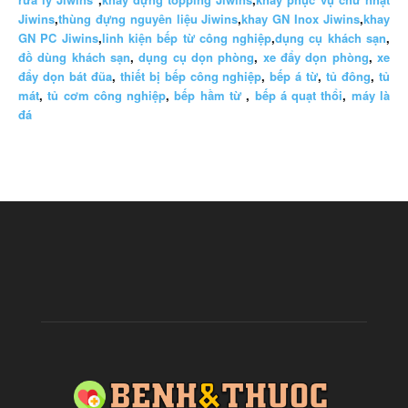
Jiwins
,
thùng đựng nguyên liệu Jiwins
,
khay GN Inox Jiwins
,
khay
GN PC Jiwins
,
linh kiện bếp từ công nghiệp
,
dụng cụ khách sạn
,
đồ dùng khách sạn
,
dụng cụ dọn phòng
,
xe đẩy dọn phòng
,
xe
đẩy dọn bát đũa
,
thiết bị bếp công nghiệp
,
bếp á từ
,
tủ đông
,
tủ
mát
,
tủ cơm công nghiệp
,
bếp hầm từ
,
bếp á quạt thổi
,
máy là
đá