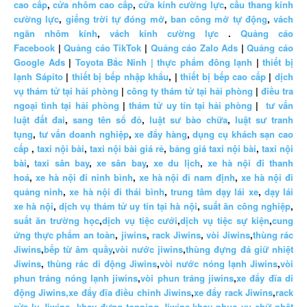
cao cấp
,
cửa nhôm cao cấp
,
cửa kính cường lực
,
cầu thang kính
cường lực
,
giếng trời tự đóng mở
,
ban công mở tự động
,
vách
ngăn nhôm kính
,
vách kính cường lực
.
Quảng cáo
Facebook
|
Quảng cáo TikTok
|
Quảng cáo Zalo Ads
|
Quảng cáo
Google Ads
|
Toyota Bắc Ninh |
thực phẩm đông lạnh
|
thiết bị
lạnh Sápito
|
thiết bị bếp nhập khẩu
, |
thiết bị bếp cao cấp
|
dịch
vụ thám tử tại hải phòng
|
công ty thám tử tại hải phòng
|
điều tra
ngoại tình tại hải phòng
|
thám tử uy tín tại hải phòng
|
tư vấn
luật đất đai
,
sang tên sổ đỏ
,
luật sư bào chữa
,
luật sư tranh
tụng
,
tư vấn doanh nghiệp
,
xe đẩy hàng
,
dụng cụ khách sạn cao
cấp
,
taxi nội bài
,
taxi nội bài giá rẻ
,
bảng giá taxi nội bài
,
taxi nội
bài
,
taxi sân bay
,
xe sân bay
,
xe du lịch
,
xe hà nội đi thanh
hoá
,
xe hà nội đi ninh bình
,
xe hà nội đi nam định
,
xe hà nội đi
quảng ninh
,
xe hà nội đi thái bình
,
trung tâm dạy lái xe
,
dạy lái
xe hà nội
,
dịch vụ thám tử uy tín tại hà nội
,
suất ăn công nghiệp
,
suất ăn trường học
,
dịch vụ tiệc cưới
,
dịch vụ tiệc sự kiện
,
cung
ứng thực phẩm an toàn
,
jiwins
,
rack Jiwins
,
vòi Jiwins
,
thùng rác
Jiwins
,
bếp từ âm quầy
,
vòi nước jiwins
,
thùng đựng đá giữ nhiệt
Jiwins
,
thùng rác di động Jiwins
,
vòi nước nóng lạnh Jiwins
,
vòi
phun tráng nóng lạnh jiwins
,
vòi phun tráng jiwins
,
xe đẩy đĩa di
động Jiwins,
xe đẩy đĩa điều chỉnh Jiwins
,
xe đẩy rack Jiwins
,
rack
rửa ly Jiwins
,
khay đựng topping Jiwins
,
khay phục vụ chữ nhật