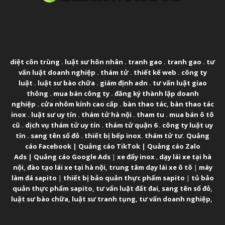
ABOUT US
diệt côn trùng
.
luật sư hôn nhân
.
tranh gao
.
tranh gao
.
tư
vấn luật doanh nghiệp
.
thám tử
.
thiết kế web
.
công ty
luật
.
luật sư bào chữa
.
giám định adn
.
tư vấn luật giao
thông
.
mua bán công ty
.
đăng ký thành lập doanh
nghiệp
.
cửa nhôm kính cao cấp
.
bàn thao tác
,
bàn thao tác
inox
.
luật sư uy tín
.
thám tử hà nội
.
tham tu
.
mua bán ô tô
cũ
.
dịch vụ thám tử uy tín
.
thám tử quận 6
.
công ty luật uy
tín
.
sang tên sổ đỏ
.
thiết bị bếp inox
.
thám tử tư
.
Quảng
cáo Facebook
|
Quảng cáo TikTok
|
Quảng cáo Zalo
Ads
|
Quảng cáo Google Ads
|
xe đẩy inox
,
dạy lái xe tại hà
nội
,
đào tạo lái xe tại hà nội
,
trung tâm dạy lái xe ô tô
|
máy
làm đá sapito
|
thiết bị bảo quản thực phẩm sapito
|
tủ bảo
quản thực phẩm sapito
,
tư vấn luật đất đai
,
sang tên sổ đỏ
,
luật sư bào chữa
,
luật sư tranh tụng
,
tư vấn doanh nghiệp
,