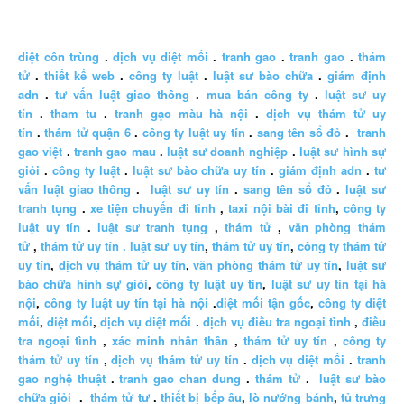
diệt côn trùng
.
dịch vụ diệt mối
.
tranh gao
.
tranh gao
.
thám
tử
.
thiết kế web
.
công ty luật
.
luật sư bào chữa
.
giám định
adn
.
tư vấn luật giao thông
.
mua bán công ty
.
luật sư uy
tín
.
tham tu
.
tranh gạo màu hà nội
.
dịch vụ thám tử uy
tín
.
thám tử quận 6
.
công ty luật uy tín
.
sang tên sổ đỏ
.
tranh
gao việt
.
tranh gao mau
.
luật sư doanh nghiệp
.
luật sư hình sự
giỏi
.
công ty luật
.
luật sư bào chữa uy tín
.
giám định adn
.
tư
vấn luật giao thông
.
luật sư uy tín
.
sang tên sổ đỏ
.
luật sư
tranh tụng
.
xe tiện chuyến đi tỉnh
,
taxi nội bài đi tỉnh
,
công ty
luật uy tín
.
luật sư tranh tụng
,
thám tử
,
văn phòng thám
tử
,
thám tử uy tín .
luật sư uy tín
,
thám tử uy tín
,
công ty thám tử
uy tín
,
dịch vụ thám tử uy tín
,
văn phòng thám tử uy tín
,
luật sư
bào chữa hình sự giỏi
,
công ty luật uy tín
,
luật sư uy tín tại hà
nội
,
công ty luật uy tín tại hà nội
.
diệt mối tận gốc
,
công ty diệt
mối
,
diệt mối
,
dịch vụ diệt mối
.
dịch vụ điều tra ngoại tình
,
điều
tra ngoại tình
,
xác minh nhân thân
,
thám tử uy tín
,
công ty
thám tử uy tín
,
dịch vụ thám tử uy tín
.
dịch vụ diệt mối
.
tranh
gao nghệ thuật
.
tranh gao chan dung
.
thám tử
.
luật sư bào
chữa giỏi
.
thám tử tư
.
thiết bị bếp âu
,
lò nướng bánh
,
tủ trưng