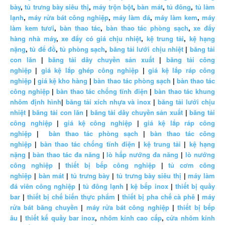
bày
,
tủ trưng bày siêu thị
,
máy trộn bột
,
bàn mát
,
tủ đông
,
tủ làm
lạnh
,
máy rửa bát công nghiệp
,
máy làm đá
,
máy làm kem
,
máy
làm kem tươi
,
bàn thao tác
,
bàn thao tác phòng sạch
,
xe đẩy
hàng nhà máy
,
xe đẩy có giá chịu nhiệt
,
kệ trung tải
,
kệ hạng
nặng
,
tủ để đồ
,
tủ phòng sạch
,
băng tải lưới chịu nhiệt
|
băng tải
con lăn
|
băng tải dây chuyền sản xuất
|
băng tải công
nghiệp
|
giá kệ lắp ghép công nghiệp
|
giá kệ lắp ráp công
nghiệp
|
giá kệ kho hàng
|
bàn thao tác phòng sạch
|
bàn thao tác
công nghiệp
|
bàn thao tác chống tĩnh điện
|
bàn thao tác khung
nhôm định hình
|
băng tải xích nhựa và inox
|
băng tải lưới chịu
nhiệt
|
băng tải con lăn
|
băng tải dây chuyền sản xuất
|
băng tải
công nghiệp
|
giá kệ công nghiệp
|
giá kệ lắp ráp công
nghiệp
|
bàn thao tác phòng sạch
|
bàn thao tác công
nghiệp
|
bàn thao tác chống tĩnh điện
|
kệ trung tải
|
kệ hạng
nặng
|
bàn thao tác đa năng
|
lò hấp nướng đa năng
|
lò nướng
công nghiệp
|
thiết bị bếp công nghiệp
|
tủ cơm công
nghiệp
|
bàn mát
|
tủ trưng bày
|
tủ trưng bày siêu thị
|
máy làm
đá viên công nghiệp
|
tủ đông lạnh
|
kệ bếp inox
|
thiết bị quầy
bar
|
thiết bị chế biến thực phẩm
|
thiết bị pha chế cà phê
|
máy
rửa bát băng chuyền
|
máy rửa bát công nghiệp
|
thiết bị bếp
âu
|
thiết kế quầy bar inox
,
nhôm kính cao cấp
,
cửa nhôm kính