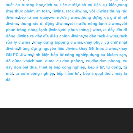
suất ăn trường học
,
dịch vụ tiệc cưới
,
dịch vụ tiệc sự kiện
,
cung
ứng thực phẩm an toàn
,
jiwins
,
rack Jiwins
,
vòi Jiwins
,
thùng rác
Jiwins
,
bếp từ âm quầy
,
vòi nước jiwins
,
thùng đựng đá giữ nhiệt
Jiwins
,
thùng rác di động Jiwins
,
vòi nước nóng lạnh Jiwins
,
vòi
phun tráng nóng lạnh jiwins
,
vòi phun tráng jiwins
,
xe đẩy đĩa di
động Jiwins,
xe đẩy đĩa điều chỉnh Jiwins
,
xe đẩy rack Jiwins
,
rack
rửa ly Jiwins
,
khay đựng topping Jiwins
,
khay phục vụ chữ nhật
Jiwins
,
thùng đựng nguyên liệu Jiwins
,
khay GN Inox Jiwins
,
khay
GN PC Jiwins
,
linh kiện bếp từ công nghiệp
,
dụng cụ khách sạn
,
đồ dùng khách sạn
,
dụng cụ dọn phòng
,
xe đẩy dọn phòng
,
xe
đẩy dọn bát đũa
,
thiết bị bếp công nghiệp
,
bếp á từ
,
tủ đông
,
tủ
mát
,
tủ cơm công nghiệp
,
bếp hầm từ
,
bếp á quạt thổi
,
máy là
đá