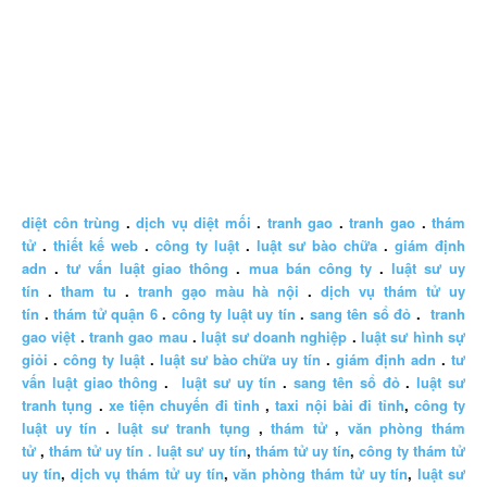
diệt côn trùng
.
dịch vụ diệt mối
.
tranh gao
.
tranh gao
.
thám
tử
.
thiết kế web
.
công ty luật
.
luật sư bào chữa
.
giám định
adn
.
tư vấn luật giao thông
.
mua bán công ty
.
luật sư uy
tín
.
tham tu
.
tranh gạo màu hà nội
.
dịch vụ thám tử uy
tín
.
thám tử quận 6
.
công ty luật uy tín
.
sang tên sổ đỏ
.
tranh
gao việt
.
tranh gao mau
.
luật sư doanh nghiệp
.
luật sư hình sự
giỏi
.
công ty luật
.
luật sư bào chữa uy tín
.
giám định adn
.
tư
vấn luật giao thông
.
luật sư uy tín
.
sang tên sổ đỏ
.
luật sư
tranh tụng
.
xe tiện chuyến đi tỉnh
,
taxi nội bài đi tỉnh
,
công ty
luật uy tín
.
luật sư tranh tụng
,
thám tử
,
văn phòng thám
tử
,
thám tử uy tín .
luật sư uy tín
,
thám tử uy tín
,
công ty thám tử
uy tín
,
dịch vụ thám tử uy tín
,
văn phòng thám tử uy tín
,
luật sư