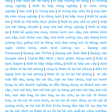
nặng
|
bàn thao tác đa năng
|
lò hấp nướng đa năng
|
lò nướng
công nghiệp
|
thiết bị bếp công nghiệp
|
tủ cơm công
nghiệp
|
bàn mát
|
tủ trưng bày
|
tủ trưng bày siêu thị
|
máy làm
đá viên công nghiệp
|
tủ đông lạnh
|
kệ bếp inox
|
thiết bị quầy
bar
|
thiết bị chế biến thực phẩm
|
thiết bị pha chế cà phê
|
máy
rửa bát băng chuyền
|
máy rửa bát công nghiệp
|
thiết bị bếp
âu
|
thiết kế quầy bar inox
,
nhôm kính cao cấp
,
cửa nhôm kính
cao cấp
,
cửa nhôm cao cấp
,
cửa kính cường lực
,
cầu thang kính
cường lực
,
giếng trời tự đóng mở
,
ban công mở tự động
,
vách
ngăn nhôm kính
,
vách kính cường lực
.
Quảng cáo
Facebook
|
Quảng cáo TikTok
|
Quảng cáo Zalo Ads
|
Quảng cáo
Google Ads
|
Toyota Bắc Ninh |
thực phẩm đông lạnh
|
thiết bị
lạnh Sápito
|
thiết bị bếp nhập khẩu
, |
thiết bị bếp cao cấp
|
dịch
vụ thám tử tại hải phòng
|
công ty thám tử tại hải phòng
|
điều tra
ngoại tình tại hải phòng
|
thám tử uy tín tại hải phòng
|
tư vấn
luật đất đai
,
sang tên sổ đỏ
,
luật sư bào chữa
,
luật sư tranh
tụng
,
tư vấn doanh nghiệp
,
xe đẩy hàng
,
dụng cụ khách sạn cao
cấp
,
taxi nội bài
,
taxi nội bài giá rẻ
,
bảng giá taxi nội bài
,
taxi nội
bài
,
taxi sân bay
,
xe sân bay
,
xe du lịch
,
xe hà nội đi thanh
hoá
,
xe hà nội đi ninh bình
,
xe hà nội đi nam định
,
xe hà nội đi
quảng ninh
,
xe hà nội đi thái bình
,
trung tâm dạy lái xe
,
dạy lái
xe hà nội
,
dịch vụ thám tử uy tín tại hà nội
,
suất ăn công nghiệp
,