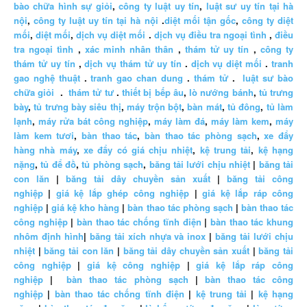
bào chữa hình sự giỏi
,
công ty luật uy tín
,
luật sư uy tín tại hà
nội
,
công ty luật uy tín tại hà nội
.
diệt mối tận gốc
,
công ty diệt
mối
,
diệt mối
,
dịch vụ diệt mối
.
dịch vụ điều tra ngoại tình
,
điều
tra ngoại tình
,
xác minh nhân thân
,
thám tử uy tín
,
công ty
thám tử uy tín
,
dịch vụ thám tử uy tín
.
dịch vụ diệt mối
.
tranh
gao nghệ thuật
.
tranh gao chan dung
.
thám tử
.
luật sư bào
chữa giỏi
.
thám tử tư
.
thiết bị bếp âu
,
lò nướng bánh
,
tủ trưng
bày
,
tủ trưng bày siêu thị
,
máy trộn bột
,
bàn mát
,
tủ đông
,
tủ làm
lạnh
,
máy rửa bát công nghiệp
,
máy làm đá
,
máy làm kem
,
máy
làm kem tươi
,
bàn thao tác
,
bàn thao tác phòng sạch
,
xe đẩy
hàng nhà máy
,
xe đẩy có giá chịu nhiệt
,
kệ trung tải
,
kệ hạng
nặng
,
tủ để đồ
,
tủ phòng sạch
,
băng tải lưới chịu nhiệt
|
băng tải
con lăn
|
băng tải dây chuyền sản xuất
|
băng tải công
nghiệp
|
giá kệ lắp ghép công nghiệp
|
giá kệ lắp ráp công
nghiệp
|
giá kệ kho hàng
|
bàn thao tác phòng sạch
|
bàn thao tác
công nghiệp
|
bàn thao tác chống tĩnh điện
|
bàn thao tác khung
nhôm định hình
|
băng tải xích nhựa và inox
|
băng tải lưới chịu
nhiệt
|
băng tải con lăn
|
băng tải dây chuyền sản xuất
|
băng tải
công nghiệp
|
giá kệ công nghiệp
|
giá kệ lắp ráp công
nghiệp
|
bàn thao tác phòng sạch
|
bàn thao tác công
nghiệp
|
bàn thao tác chống tĩnh điện
|
kệ trung tải
|
kệ hạng