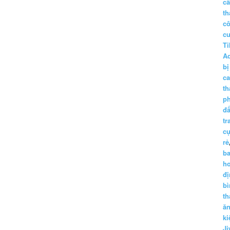
c
th
c
c
Ti
A
bị
c
th
p
đấ
tr
cụ
rẻ
ba
h
đị
bì
th
ă
ki
Ji