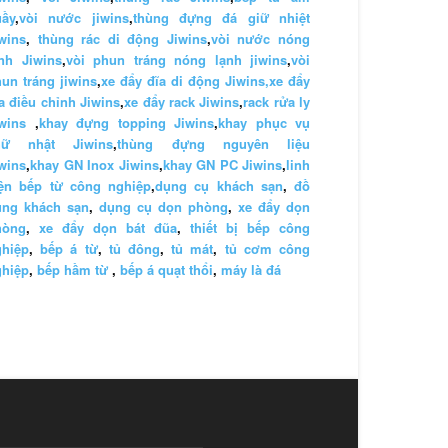
uầy
,
vòi nước jiwins
,
thùng đựng đá giữ nhiệt
wins
,
thùng rác di động Jiwins
,
vòi nước nóng
nh Jiwins
,
vòi phun tráng nóng lạnh jiwins
,
vòi
un tráng jiwins
,
xe đẩy đĩa di động Jiwins,
xe đẩy
a điều chỉnh Jiwins
,
xe đẩy rack Jiwins
,
rack rửa ly
wins
,
khay đựng topping Jiwins
,
khay phục vụ
hữ nhật Jiwins
,
thùng đựng nguyên liệu
wins
,
khay GN Inox Jiwins
,
khay GN PC Jiwins
,
linh
iện bếp từ công nghiệp
,
dụng cụ khách sạn
,
đồ
ùng khách sạn
,
dụng cụ dọn phòng
,
xe đẩy dọn
hòng
,
xe đẩy dọn bát đũa
,
thiết bị bếp công
ghiệp
,
bếp á từ
,
tủ đông
,
tủ mát
,
tủ cơm công
ghiệp
,
bếp hầm từ
,
bếp á quạt thổi
,
máy là đá