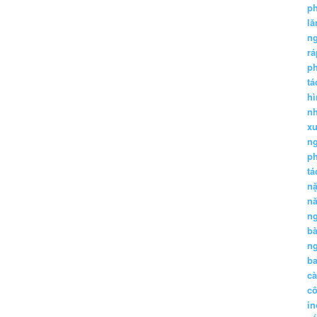
p
lă
n
r
p
tá
hì
nh
xu
n
p
t
n
n
n
b
n
ba
c
c
in