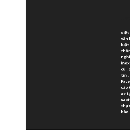
ABO
diệt
vấn 
luật
thô
ngh
inox
cũ
.
tín
.
Fac
cáo 
xe t
sapi
thực
bào