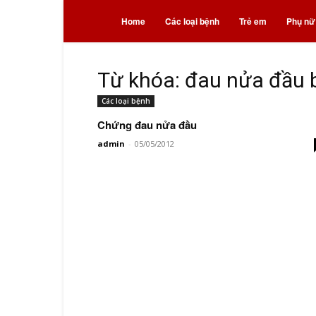
Bệnh
Home
Các loại bệnh
Trẻ em
Phụ nữ
và
Từ khóa: đau nửa đầu 
Các loại bệnh
thuốc
Chứng đau nửa đầu
admin
-
05/05/2012