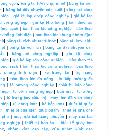
hòng sạch
,
băng tải lưới chịu nhiệt
|
băng tải con
n
|
băng tải dây chuyền sản xuất
|
băng tải công
ghiệp
|
giá kệ lắp ghép công nghiệp
|
giá kệ lắp
áp công nghiệp
|
giá kệ kho hàng
|
bàn thao tác
hòng sạch
|
bàn thao tác công nghiệp
|
bàn thao
c chống tĩnh điện
|
bàn thao tác khung nhôm định
nh
|
băng tải xích nhựa và inox
|
băng tải lưới chịu
iệt
|
băng tải con lăn
|
băng tải dây chuyền sản
ất
|
băng tải công nghiệp
|
giá kệ công
ghiệp
|
giá kệ lắp ráp công nghiệp
|
bàn thao tác
hòng sạch
|
bàn thao tác công nghiệp
|
bàn thao
ác chống tĩnh điện
|
kệ trung tải
|
kệ hạng
ặng
|
bàn thao tác đa năng
|
lò hấp nướng đa
ăng
|
lò nướng công nghiệp
|
thiết bị bếp công
ghiệp
|
tủ cơm công nghiệp
|
bàn mát
|
tủ trưng
ày
|
tủ trưng bày siêu thị
|
máy làm đá viên công
ghiệp
|
tủ đông lạnh
|
kệ bếp inox
|
thiết bị quầy
r
|
thiết bị chế biến thực phẩm
|
thiết bị pha chế
à phê
|
máy rửa bát băng chuyền
|
máy rửa bát
ông nghiệp
|
thiết bị bếp âu
|
thiết kế quầy bar
ox
,
nhôm kính cao cấp
,
cửa nhôm kính cao