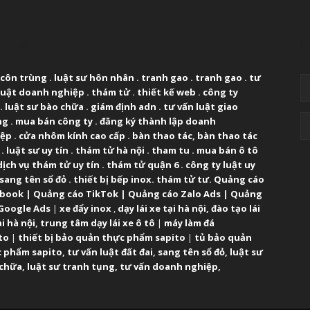
UT US
F
 côn trùng
.
luật sư hôn nhân
.
tranh gao
.
tranh gao
.
tư
luật doanh nghiệp
.
thám tử
.
thiết kế web
.
công ty
.
luật sư bào chữa
.
giám định adn
.
tư vấn luật giao
ng
.
mua bán công ty
.
đăng ký thành lập doanh
iệp
.
cửa nhôm kính cao cấp
.
bàn thao tác
,
bàn thao tác
.
luật sư uy tín
.
thám tử hà nội
.
tham tu
.
mua bán ô tô
dịch vụ thám tử uy tín
.
thám tử quận 6
.
công ty luật uy
sang tên sổ đỏ
.
thiết bị bếp inox
.
thám tử tư
.
Quảng cáo
ebook
|
Quảng cáo TikTok
|
Quảng cáo Zalo Ads
|
Quảng
Google Ads
|
xe đẩy inox
,
dạy lái xe tại hà nội
,
đào tạo lái
ại hà nội
,
trung tâm dạy lái xe ô tô
|
máy làm đá
to
|
thiết bị bảo quản thực phẩm sapito
|
tủ bảo quản
 phẩm sapito
,
tư vấn luật đất đai
,
sang tên sổ đỏ
,
luật sư
 chữa
,
luật sư tranh tụng
,
tư vấn doanh nghiệp
,