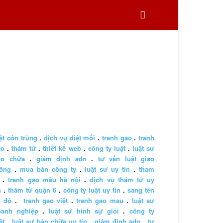
ệt côn trùng
.
dịch vụ diệt mối
.
tranh gao
.
tranh
ao
.
thám tử
.
thiết kế web
.
công ty luật
.
luật sư
ào chữa
.
giám định adn
.
tư vấn luật giao
hông
.
mua bán công ty
.
luật sư uy tín
.
tham
.
tranh gạo màu hà nội
.
dịch vụ thám tử uy
n
.
thám tử quận 6
.
công ty luật uy tín
.
sang tên
ổ đỏ
.
tranh gao việt
.
tranh gao mau
.
luật sư
oanh nghiệp
.
luật sư hình sự giỏi
.
công ty
ật
.
luật sư bào chữa uy tín
.
giám định adn
.
tư