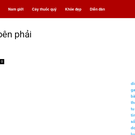
Nam giới
Cây thuốc quý
Khỏe đẹp
Diễn đàn
bên phải
0
di
g
b
t
tu
tí
s
d
lu