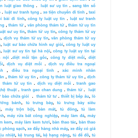
n luật giao thông
.
luật sư uy tín
.
sang tên sổ
ỏ
.
luật sư tranh tụng
.
xe tiện chuyến đi tỉnh
,
taxi
i bài đi tỉnh
,
công ty luật uy tín
.
luật sư tranh
ng
,
thám tử
,
văn phòng thám tử
,
thám tử uy tín
luật sư uy tín
,
thám tử uy tín
,
công ty thám tử uy
n
,
dịch vụ thám tử uy tín
,
văn phòng thám tử uy
n
,
luật sư bào chữa hình sự giỏi
,
công ty luật uy
n
,
luật sư uy tín tại hà nội
,
công ty luật uy tín tại
à nội
.
diệt mối tận gốc
,
công ty diệt mối
,
diệt
ối
,
dịch vụ diệt mối
.
dịch vụ điều tra ngoại
nh
,
điều tra ngoại tình
,
xác minh nhân
ân
,
thám tử uy tín
,
công ty thám tử uy tín
,
dịch
 thám tử uy tín
.
dịch vụ diệt mối
.
tranh gao
hệ thuật
.
tranh gao chan dung
.
thám tử
.
luật
 bào chữa giỏi
.
thám tử tư
.
thiết bị bếp âu
,
lò
ướng bánh
,
tủ trưng bày
,
tủ trưng bày siêu
ị
,
máy trộn bột
,
bàn mát
,
tủ đông
,
tủ làm
nh
,
máy rửa bát công nghiệp
,
máy làm đá
,
máy
àm kem
,
máy làm kem tươi
,
bàn thao tác
,
bàn thao
c phòng sạch
,
xe đẩy hàng nhà máy
,
xe đẩy có giá
ịu nhiệt
,
kệ trung tải
,
kệ hạng nặng
,
tủ để đồ
,
tủ