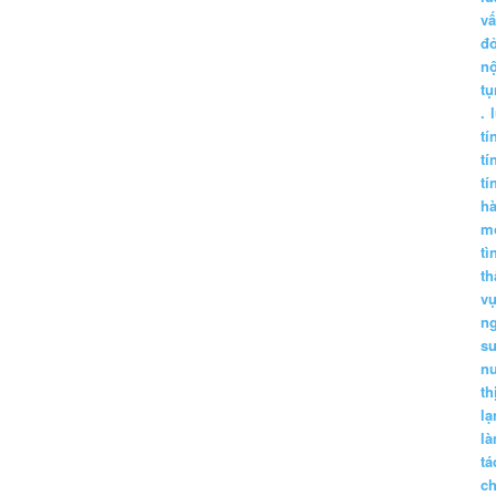
vấ
đ
nộ
tụ
.
tí
tí
tí
h
m
tì
th
vụ
ng
sư
n
th
lạ
l
tá
ch