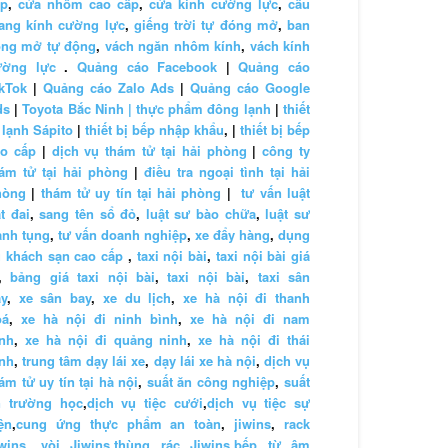
ấp
,
cửa nhôm cao cấp
,
cửa kính cường lực
,
cầu
ang kính cường lực
,
giếng trời tự đóng mở
,
ban
ông mở tự động
,
vách ngăn nhôm kính
,
vách kính
ường lực
.
Quảng cáo Facebook
|
Quảng cáo
kTok
|
Quảng cáo Zalo Ads
|
Quảng cáo Google
ds
|
Toyota Bắc Ninh |
thực phẩm đông lạnh
|
thiết
 lạnh Sápito
|
thiết bị bếp nhập khẩu
, |
thiết bị bếp
ao cấp
|
dịch vụ thám tử tại hải phòng
|
công ty
ám tử tại hải phòng
|
điều tra ngoại tình tại hải
hòng
|
thám tử uy tín tại hải phòng
|
tư vấn luật
t đai
,
sang tên sổ đỏ
,
luật sư bào chữa
,
luật sư
anh tụng
,
tư vấn doanh nghiệp
,
xe đẩy hàng
,
dụng
 khách sạn cao cấp
,
taxi nội bài
,
taxi nội bài giá
,
bảng giá taxi nội bài
,
taxi nội bài
,
taxi sân
y
,
xe sân bay
,
xe du lịch
,
xe hà nội đi thanh
oá
,
xe hà nội đi ninh bình
,
xe hà nội đi nam
nh
,
xe hà nội đi quảng ninh
,
xe hà nội đi thái
nh
,
trung tâm dạy lái xe
,
dạy lái xe hà nội
,
dịch vụ
ám tử uy tín tại hà nội
,
suất ăn công nghiệp
,
suất
n trường học
,
dịch vụ tiệc cưới
,
dịch vụ tiệc sự
ện
,
cung ứng thực phẩm an toàn
,
jiwins
,
rack
wins
,
vòi Jiwins
,
thùng rác Jiwins
,
bếp từ âm