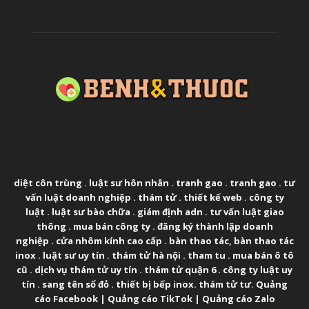
ABOUT US
diệt côn trùng
.
luật sư hôn nhân
.
tranh gao
.
tranh gao
.
tư
vấn luật doanh nghiệp
.
thám tử
.
thiết kế web
.
công ty
luật
.
luật sư bào chữa
.
giám định adn
.
tư vấn luật giao
thông
.
mua bán công ty
.
đăng ký thành lập doanh
nghiệp
.
cửa nhôm kính cao cấp
.
bàn thao tác
,
bàn thao tác
inox
.
luật sư uy tín
.
thám tử hà nội
.
tham tu
.
mua bán ô tô
cũ
.
dịch vụ thám tử uy tín
.
thám tử quận 6
.
công ty luật uy
tín
.
sang tên sổ đỏ
.
thiết bị bếp inox
.
thám tử tư
.
Quảng
cáo Facebook
|
Quảng cáo TikTok
|
Quảng cáo Zalo