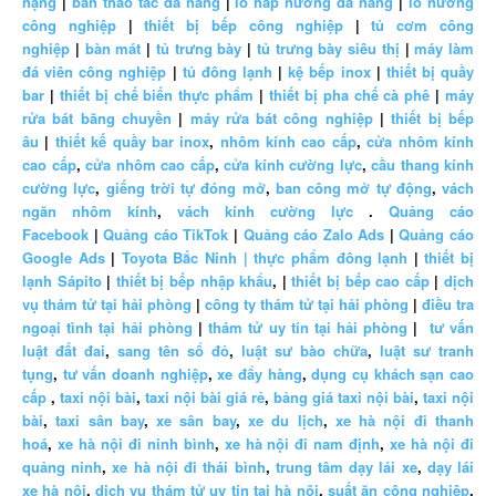
nặng
|
bàn thao tác đa năng
|
lò hấp nướng đa năng
|
lò nướng
công nghiệp
|
thiết bị bếp công nghiệp
|
tủ cơm công
nghiệp
|
bàn mát
|
tủ trưng bày
|
tủ trưng bày siêu thị
|
máy làm
đá viên công nghiệp
|
tủ đông lạnh
|
kệ bếp inox
|
thiết bị quầy
bar
|
thiết bị chế biến thực phẩm
|
thiết bị pha chế cà phê
|
máy
rửa bát băng chuyền
|
máy rửa bát công nghiệp
|
thiết bị bếp
âu
|
thiết kế quầy bar inox
,
nhôm kính cao cấp
,
cửa nhôm kính
cao cấp
,
cửa nhôm cao cấp
,
cửa kính cường lực
,
cầu thang kính
cường lực
,
giếng trời tự đóng mở
,
ban công mở tự động
,
vách
ngăn nhôm kính
,
vách kính cường lực
.
Quảng cáo
Facebook
|
Quảng cáo TikTok
|
Quảng cáo Zalo Ads
|
Quảng cáo
Google Ads
|
Toyota Bắc Ninh |
thực phẩm đông lạnh
|
thiết bị
lạnh Sápito
|
thiết bị bếp nhập khẩu
, |
thiết bị bếp cao cấp
|
dịch
vụ thám tử tại hải phòng
|
công ty thám tử tại hải phòng
|
điều tra
ngoại tình tại hải phòng
|
thám tử uy tín tại hải phòng
|
tư vấn
luật đất đai
,
sang tên sổ đỏ
,
luật sư bào chữa
,
luật sư tranh
tụng
,
tư vấn doanh nghiệp
,
xe đẩy hàng
,
dụng cụ khách sạn cao
cấp
,
taxi nội bài
,
taxi nội bài giá rẻ
,
bảng giá taxi nội bài
,
taxi nội
bài
,
taxi sân bay
,
xe sân bay
,
xe du lịch
,
xe hà nội đi thanh
hoá
,
xe hà nội đi ninh bình
,
xe hà nội đi nam định
,
xe hà nội đi
quảng ninh
,
xe hà nội đi thái bình
,
trung tâm dạy lái xe
,
dạy lái
xe hà nội
,
dịch vụ thám tử uy tín tại hà nội
,
suất ăn công nghiệp
,