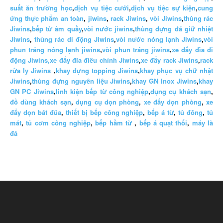
suất ăn trường học
,
dịch vụ tiệc cưới
,
dịch vụ tiệc sự kiện
,
cung
ứng thực phẩm an toàn
,
jiwins
,
rack Jiwins
,
vòi Jiwins
,
thùng rác
Jiwins
,
bếp từ âm quầy
,
vòi nước jiwins
,
thùng đựng đá giữ nhiệt
Jiwins
,
thùng rác di động Jiwins
,
vòi nước nóng lạnh Jiwins
,
vòi
phun tráng nóng lạnh jiwins
,
vòi phun tráng jiwins
,
xe đẩy đĩa di
động Jiwins,
xe đẩy đĩa điều chỉnh Jiwins
,
xe đẩy rack Jiwins
,
rack
rửa ly Jiwins
,
khay đựng topping Jiwins
,
khay phục vụ chữ nhật
Jiwins
,
thùng đựng nguyên liệu Jiwins
,
khay GN Inox Jiwins
,
khay
GN PC Jiwins
,
linh kiện bếp từ công nghiệp
,
dụng cụ khách sạn
,
đồ dùng khách sạn
,
dụng cụ dọn phòng
,
xe đẩy dọn phòng
,
xe
đẩy dọn bát đũa
,
thiết bị bếp công nghiệp
,
bếp á từ
,
tủ đông
,
tủ
mát
,
tủ cơm công nghiệp
,
bếp hầm từ
,
bếp á quạt thổi
,
máy là
đá