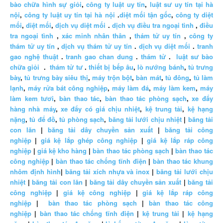
bào chữa hình sự giỏi
,
công ty luật uy tín
,
luật sư uy tín tại hà
nội
,
công ty luật uy tín tại hà nội
.
diệt mối tận gốc
,
công ty diệt
mối
,
diệt mối
,
dịch vụ diệt mối
.
dịch vụ điều tra ngoại tình
,
điều
tra ngoại tình
,
xác minh nhân thân
,
thám tử uy tín
,
công ty
thám tử uy tín
,
dịch vụ thám tử uy tín
.
dịch vụ diệt mối
.
tranh
gao nghệ thuật
.
tranh gao chan dung
.
thám tử
.
luật sư bào
chữa giỏi
.
thám tử tư
.
thiết bị bếp âu
,
lò nướng bánh
,
tủ trưng
bày
,
tủ trưng bày siêu thị
,
máy trộn bột
,
bàn mát
,
tủ đông
,
tủ làm
lạnh
,
máy rửa bát công nghiệp
,
máy làm đá
,
máy làm kem
,
máy
làm kem tươi
,
bàn thao tác
,
bàn thao tác phòng sạch
,
xe đẩy
hàng nhà máy
,
xe đẩy có giá chịu nhiệt
,
kệ trung tải
,
kệ hạng
nặng
,
tủ để đồ
,
tủ phòng sạch
,
băng tải lưới chịu nhiệt
|
băng tải
con lăn
|
băng tải dây chuyền sản xuất
|
băng tải công
nghiệp
|
giá kệ lắp ghép công nghiệp
|
giá kệ lắp ráp công
nghiệp
|
giá kệ kho hàng
|
bàn thao tác phòng sạch
|
bàn thao tác
công nghiệp
|
bàn thao tác chống tĩnh điện
|
bàn thao tác khung
nhôm định hình
|
băng tải xích nhựa và inox
|
băng tải lưới chịu
nhiệt
|
băng tải con lăn
|
băng tải dây chuyền sản xuất
|
băng tải
công nghiệp
|
giá kệ công nghiệp
|
giá kệ lắp ráp công
nghiệp
|
bàn thao tác phòng sạch
|
bàn thao tác công
nghiệp
|
bàn thao tác chống tĩnh điện
|
kệ trung tải
|
kệ hạng