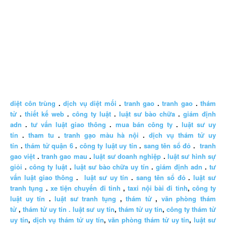
diệt côn trùng
.
dịch vụ diệt mối
.
tranh gao
.
tranh gao
.
thám
tử
.
thiết kế web
.
công ty luật
.
luật sư bào chữa
.
giám định
adn
.
tư vấn luật giao thông
.
mua bán công ty
.
luật sư uy
tín
.
tham tu
.
tranh gạo màu hà nội
.
dịch vụ thám tử uy
tín
.
thám tử quận 6
.
công ty luật uy tín
.
sang tên sổ đỏ
.
tranh
gao việt
.
tranh gao mau
.
luật sư doanh nghiệp
.
luật sư hình sự
giỏi
.
công ty luật
.
luật sư bào chữa uy tín
.
giám định adn
.
tư
vấn luật giao thông
.
luật sư uy tín
.
sang tên sổ đỏ
.
luật sư
tranh tụng
.
xe tiện chuyến đi tỉnh
,
taxi nội bài đi tỉnh
,
công ty
luật uy tín
.
luật sư tranh tụng
,
thám tử
,
văn phòng thám
tử
,
thám tử uy tín .
luật sư uy tín
,
thám tử uy tín
,
công ty thám tử
uy tín
,
dịch vụ thám tử uy tín
,
văn phòng thám tử uy tín
,
luật sư