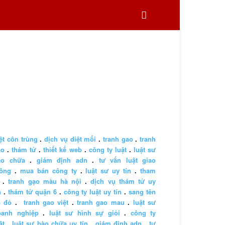
ệt côn trùng
.
dịch vụ diệt mối
.
tranh gao
.
tranh
ao
.
thám tử
.
thiết kế web
.
công ty luật
.
luật sư
ào chữa
.
giám định adn
.
tư vấn luật giao
hông
.
mua bán công ty
.
luật sư uy tín
.
tham
.
tranh gạo màu hà nội
.
dịch vụ thám tử uy
n
.
thám tử quận 6
.
công ty luật uy tín
.
sang tên
ổ đỏ
.
tranh gao việt
.
tranh gao mau
.
luật sư
oanh nghiệp
.
luật sư hình sự giỏi
.
công ty
ật
.
luật sư bào chữa uy tín
.
giám định adn
.
tư