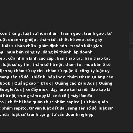
UT US
F
 côn trùng
.
luật sư hôn nhân
.
tranh gao
.
tranh gao
.
tư
luật doanh nghiệp
.
thám tử
.
thiết kế web
.
công ty
.
luật sư bào chữa
.
giám định adn
.
tư vấn luật giao
ng
.
mua bán công ty
.
đăng ký thành lập doanh
iệp
.
cửa nhôm kính cao cấp
.
bàn thao tác
,
bàn thao tác
.
luật sư uy tín
.
thám tử hà nội
.
tham tu
.
mua bán ô tô
dịch vụ thám tử uy tín
.
thám tử quận 6
.
công ty luật uy
sang tên sổ đỏ
.
thiết bị bếp inox
.
thám tử tư
.
Quảng cáo
ebook
|
Quảng cáo TikTok
|
Quảng cáo Zalo Ads
|
Quảng
Google Ads
|
xe đẩy inox
,
dạy lái xe tại hà nội
,
đào tạo lái
ại hà nội
,
trung tâm dạy lái xe ô tô
|
máy làm đá
to
|
thiết bị bảo quản thực phẩm sapito
|
tủ bảo quản
 phẩm sapito
,
tư vấn luật đất đai
,
sang tên sổ đỏ
,
luật sư
 chữa
,
luật sư tranh tụng
,
tư vấn doanh nghiệp
,