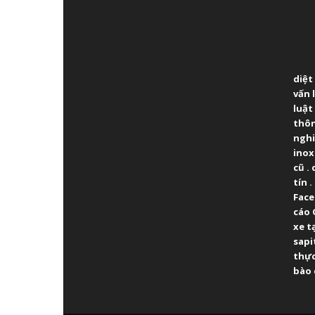
ABO
diệt
vấn 
luật
thô
ngh
inox
cũ
.
tín
.
Fac
cáo 
xe t
sapi
thực
bào