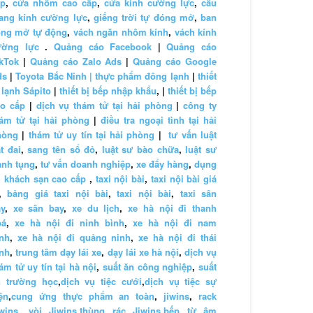
ấp
,
cửa nhôm cao cấp
,
cửa kính cường lực
,
cầu
ang kính cường lực
,
giếng trời tự đóng mở
,
ban
ông mở tự động
,
vách ngăn nhôm kính
,
vách kính
ường lực
.
Quảng cáo Facebook
|
Quảng cáo
kTok
|
Quảng cáo Zalo Ads
|
Quảng cáo Google
ds
|
Toyota Bắc Ninh |
thực phẩm đông lạnh
|
thiết
 lạnh Sápito
|
thiết bị bếp nhập khẩu
, |
thiết bị bếp
ao cấp
|
dịch vụ thám tử tại hải phòng
|
công ty
ám tử tại hải phòng
|
điều tra ngoại tình tại hải
hòng
|
thám tử uy tín tại hải phòng
|
tư vấn luật
t đai
,
sang tên sổ đỏ
,
luật sư bào chữa
,
luật sư
anh tụng
,
tư vấn doanh nghiệp
,
xe đẩy hàng
,
dụng
 khách sạn cao cấp
,
taxi nội bài
,
taxi nội bài giá
,
bảng giá taxi nội bài
,
taxi nội bài
,
taxi sân
y
,
xe sân bay
,
xe du lịch
,
xe hà nội đi thanh
oá
,
xe hà nội đi ninh bình
,
xe hà nội đi nam
nh
,
xe hà nội đi quảng ninh
,
xe hà nội đi thái
nh
,
trung tâm dạy lái xe
,
dạy lái xe hà nội
,
dịch vụ
ám tử uy tín tại hà nội
,
suất ăn công nghiệp
,
suất
n trường học
,
dịch vụ tiệc cưới
,
dịch vụ tiệc sự
ện
,
cung ứng thực phẩm an toàn
,
jiwins
,
rack
wins
,
vòi Jiwins
,
thùng rác Jiwins
,
bếp từ âm