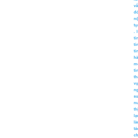
vấ
đ
nộ
tụ
.
tí
tí
tí
h
m
tì
th
vụ
ng
sư
n
th
lạ
l
tá
ch