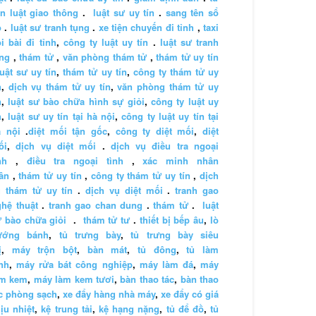
n luật giao thông
.
luật sư uy tín
.
sang tên sổ
ỏ
.
luật sư tranh tụng
.
xe tiện chuyến đi tỉnh
,
taxi
i bài đi tỉnh
,
công ty luật uy tín
.
luật sư tranh
ng
,
thám tử
,
văn phòng thám tử
,
thám tử uy tín
luật sư uy tín
,
thám tử uy tín
,
công ty thám tử uy
n
,
dịch vụ thám tử uy tín
,
văn phòng thám tử uy
n
,
luật sư bào chữa hình sự giỏi
,
công ty luật uy
n
,
luật sư uy tín tại hà nội
,
công ty luật uy tín tại
à nội
.
diệt mối tận gốc
,
công ty diệt mối
,
diệt
ối
,
dịch vụ diệt mối
.
dịch vụ điều tra ngoại
nh
,
điều tra ngoại tình
,
xác minh nhân
ân
,
thám tử uy tín
,
công ty thám tử uy tín
,
dịch
 thám tử uy tín
.
dịch vụ diệt mối
.
tranh gao
hệ thuật
.
tranh gao chan dung
.
thám tử
.
luật
 bào chữa giỏi
.
thám tử tư
.
thiết bị bếp âu
,
lò
ướng bánh
,
tủ trưng bày
,
tủ trưng bày siêu
ị
,
máy trộn bột
,
bàn mát
,
tủ đông
,
tủ làm
nh
,
máy rửa bát công nghiệp
,
máy làm đá
,
máy
àm kem
,
máy làm kem tươi
,
bàn thao tác
,
bàn thao
c phòng sạch
,
xe đẩy hàng nhà máy
,
xe đẩy có giá
ịu nhiệt
,
kệ trung tải
,
kệ hạng nặng
,
tủ để đồ
,
tủ