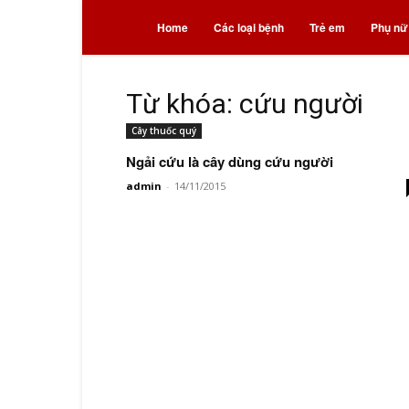
Bệnh
Home
Các loại bệnh
Trẻ em
Phụ nữ
và
Từ khóa: cứu người
Cây thuốc quý
thuốc
Ngải cứu là cây dùng cứu người
admin
-
14/11/2015