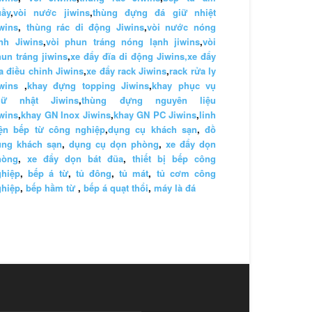
uầy
,
vòi nước jiwins
,
thùng đựng đá giữ nhiệt
wins
,
thùng rác di động Jiwins
,
vòi nước nóng
nh Jiwins
,
vòi phun tráng nóng lạnh jiwins
,
vòi
un tráng jiwins
,
xe đẩy đĩa di động Jiwins,
xe đẩy
a điều chỉnh Jiwins
,
xe đẩy rack Jiwins
,
rack rửa ly
wins
,
khay đựng topping Jiwins
,
khay phục vụ
hữ nhật Jiwins
,
thùng đựng nguyên liệu
wins
,
khay GN Inox Jiwins
,
khay GN PC Jiwins
,
linh
iện bếp từ công nghiệp
,
dụng cụ khách sạn
,
đồ
ùng khách sạn
,
dụng cụ dọn phòng
,
xe đẩy dọn
hòng
,
xe đẩy dọn bát đũa
,
thiết bị bếp công
ghiệp
,
bếp á từ
,
tủ đông
,
tủ mát
,
tủ cơm công
ghiệp
,
bếp hầm từ
,
bếp á quạt thổi
,
máy là đá