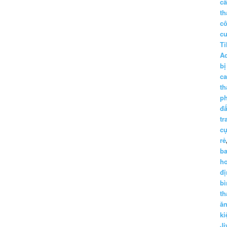
c
th
c
c
Ti
A
bị
c
th
p
đấ
tr
cụ
rẻ
ba
h
đị
bì
th
ă
ki
Ji