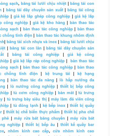
hòng sạch
,
băng tải lưới chịu nhiệt
|
băng tải con
n
|
băng tải dây chuyền sản xuất
|
băng tải công
ghiệp
|
giá kệ lắp ghép công nghiệp
|
giá kệ lắp
áp công nghiệp
|
giá kệ kho hàng
|
bàn thao tác
hòng sạch
|
bàn thao tác công nghiệp
|
bàn thao
c chống tĩnh điện
|
bàn thao tác khung nhôm định
nh
|
băng tải xích nhựa và inox
|
băng tải lưới chịu
iệt
|
băng tải con lăn
|
băng tải dây chuyền sản
ất
|
băng tải công nghiệp
|
giá kệ công
ghiệp
|
giá kệ lắp ráp công nghiệp
|
bàn thao tác
hòng sạch
|
bàn thao tác công nghiệp
|
bàn thao
ác chống tĩnh điện
|
kệ trung tải
|
kệ hạng
ặng
|
bàn thao tác đa năng
|
lò hấp nướng đa
ăng
|
lò nướng công nghiệp
|
thiết bị bếp công
ghiệp
|
tủ cơm công nghiệp
|
bàn mát
|
tủ trưng
ày
|
tủ trưng bày siêu thị
|
máy làm đá viên công
ghiệp
|
tủ đông lạnh
|
kệ bếp inox
|
thiết bị quầy
r
|
thiết bị chế biến thực phẩm
|
thiết bị pha chế
à phê
|
máy rửa bát băng chuyền
|
máy rửa bát
ông nghiệp
|
thiết bị bếp âu
|
thiết kế quầy bar
ox
,
nhôm kính cao cấp
,
cửa nhôm kính cao