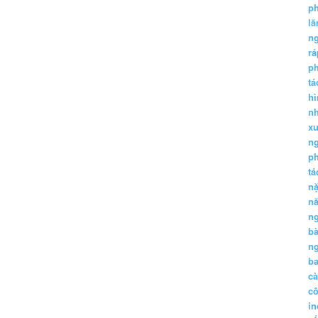
p
lă
n
r
p
tá
hì
nh
xu
n
p
t
n
n
n
b
n
ba
c
c
in