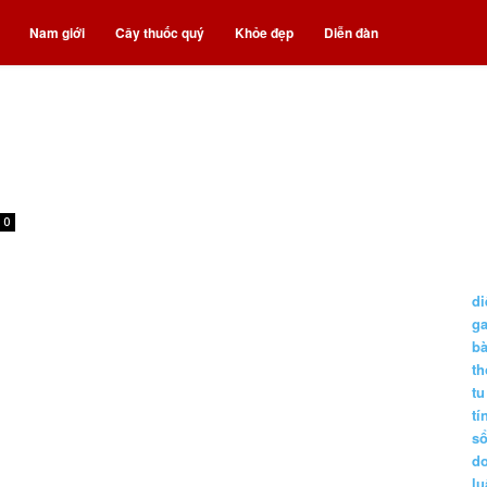
Nam giới
Cây thuốc quý
Khỏe đẹp
Diễn đàn
0
di
g
b
t
tu
tí
s
d
lu