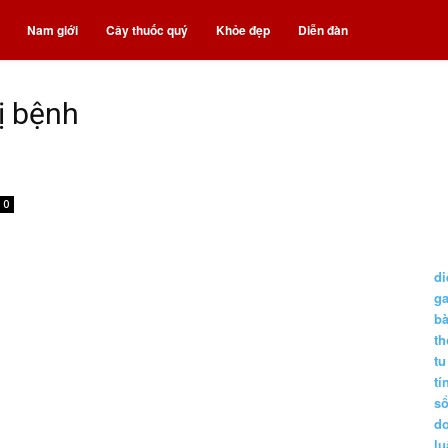
Nam giới
Cây thuốc quý
Khỏe đẹp
Diễn đàn
ị bệnh
0
di
g
b
t
tu
tí
s
d
lu