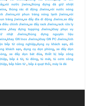
uầy
,
vòi nước jiwins
,
thùng đựng đá giữ nhiệt
wins
,
thùng rác di động Jiwins
,
vòi nước nóng
nh Jiwins
,
vòi phun tráng nóng lạnh jiwins
,
vòi
un tráng jiwins
,
xe đẩy đĩa di động Jiwins,
xe đẩy
a điều chỉnh Jiwins
,
xe đẩy rack Jiwins
,
rack rửa ly
wins
,
khay đựng topping Jiwins
,
khay phục vụ
hữ nhật Jiwins
,
thùng đựng nguyên liệu
wins
,
khay GN Inox Jiwins
,
khay GN PC Jiwins
,
linh
iện bếp từ công nghiệp
,
dụng cụ khách sạn
,
đồ
ùng khách sạn
,
dụng cụ dọn phòng
,
xe đẩy dọn
hòng
,
xe đẩy dọn bát đũa
,
thiết bị bếp công
ghiệp
,
bếp á từ
,
tủ đông
,
tủ mát
,
tủ cơm công
ghiệp
,
bếp hầm từ
,
bếp á quạt thổi
,
máy là đá