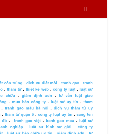
ệt côn trùng
.
dịch vụ diệt mối
.
tranh gao
.
tranh
ao
.
thám tử
.
thiết kế web
.
công ty luật
.
luật sư
ào chữa
.
giám định adn
.
tư vấn luật giao
hông
.
mua bán công ty
.
luật sư uy tín
.
tham
.
tranh gạo màu hà nội
.
dịch vụ thám tử uy
n
.
thám tử quận 6
.
công ty luật uy tín
.
sang tên
ổ đỏ
.
tranh gao việt
.
tranh gao mau
.
luật sư
oanh nghiệp
.
luật sư hình sự giỏi
.
công ty
ật
.
luật sư bào chữa uy tín
.
giám định adn
.
tư