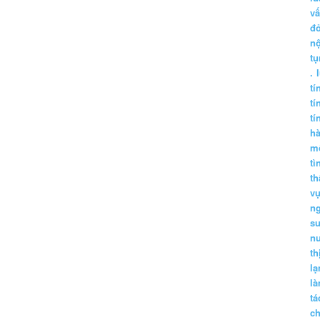
vấ
đ
nộ
tụ
.
tí
tí
tí
h
m
tì
th
vụ
ng
sư
n
th
lạ
l
tá
ch