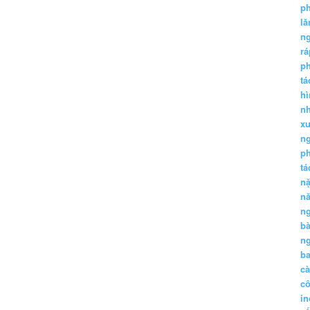
p
lă
n
r
p
tá
hì
nh
xu
n
p
t
n
n
n
b
n
ba
c
c
in