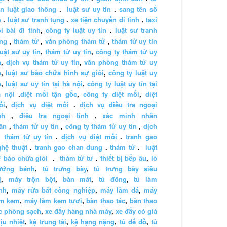
n luật giao thông
.
luật sư uy tín
.
sang tên sổ
ỏ
.
luật sư tranh tụng
.
xe tiện chuyến đi tỉnh
,
taxi
i bài đi tỉnh
,
công ty luật uy tín
.
luật sư tranh
ng
,
thám tử
,
văn phòng thám tử
,
thám tử uy tín
luật sư uy tín
,
thám tử uy tín
,
công ty thám tử uy
n
,
dịch vụ thám tử uy tín
,
văn phòng thám tử uy
n
,
luật sư bào chữa hình sự giỏi
,
công ty luật uy
n
,
luật sư uy tín tại hà nội
,
công ty luật uy tín tại
à nội
.
diệt mối tận gốc
,
công ty diệt mối
,
diệt
ối
,
dịch vụ diệt mối
.
dịch vụ điều tra ngoại
nh
,
điều tra ngoại tình
,
xác minh nhân
ân
,
thám tử uy tín
,
công ty thám tử uy tín
,
dịch
 thám tử uy tín
.
dịch vụ diệt mối
.
tranh gao
hệ thuật
.
tranh gao chan dung
.
thám tử
.
luật
 bào chữa giỏi
.
thám tử tư
.
thiết bị bếp âu
,
lò
ướng bánh
,
tủ trưng bày
,
tủ trưng bày siêu
ị
,
máy trộn bột
,
bàn mát
,
tủ đông
,
tủ làm
nh
,
máy rửa bát công nghiệp
,
máy làm đá
,
máy
àm kem
,
máy làm kem tươi
,
bàn thao tác
,
bàn thao
c phòng sạch
,
xe đẩy hàng nhà máy
,
xe đẩy có giá
ịu nhiệt
,
kệ trung tải
,
kệ hạng nặng
,
tủ để đồ
,
tủ