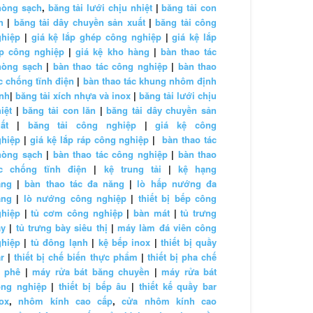
hòng sạch
,
băng tải lưới chịu nhiệt
|
băng tải con
n
|
băng tải dây chuyền sản xuất
|
băng tải công
ghiệp
|
giá kệ lắp ghép công nghiệp
|
giá kệ lắp
áp công nghiệp
|
giá kệ kho hàng
|
bàn thao tác
hòng sạch
|
bàn thao tác công nghiệp
|
bàn thao
c chống tĩnh điện
|
bàn thao tác khung nhôm định
nh
|
băng tải xích nhựa và inox
|
băng tải lưới chịu
iệt
|
băng tải con lăn
|
băng tải dây chuyền sản
ất
|
băng tải công nghiệp
|
giá kệ công
ghiệp
|
giá kệ lắp ráp công nghiệp
|
bàn thao tác
hòng sạch
|
bàn thao tác công nghiệp
|
bàn thao
ác chống tĩnh điện
|
kệ trung tải
|
kệ hạng
ặng
|
bàn thao tác đa năng
|
lò hấp nướng đa
ăng
|
lò nướng công nghiệp
|
thiết bị bếp công
ghiệp
|
tủ cơm công nghiệp
|
bàn mát
|
tủ trưng
ày
|
tủ trưng bày siêu thị
|
máy làm đá viên công
ghiệp
|
tủ đông lạnh
|
kệ bếp inox
|
thiết bị quầy
r
|
thiết bị chế biến thực phẩm
|
thiết bị pha chế
à phê
|
máy rửa bát băng chuyền
|
máy rửa bát
ông nghiệp
|
thiết bị bếp âu
|
thiết kế quầy bar
ox
,
nhôm kính cao cấp
,
cửa nhôm kính cao