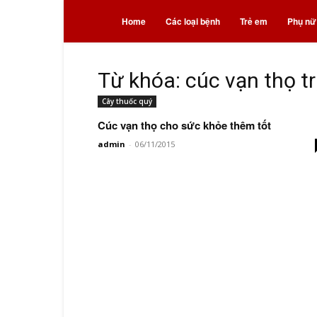
Bệnh
Home
Các loại bệnh
Trẻ em
Phụ nữ
và
Từ khóa: cúc vạn thọ tr
Cây thuốc quý
thuốc
Cúc vạn thọ cho sức khỏe thêm tốt
admin
-
06/11/2015