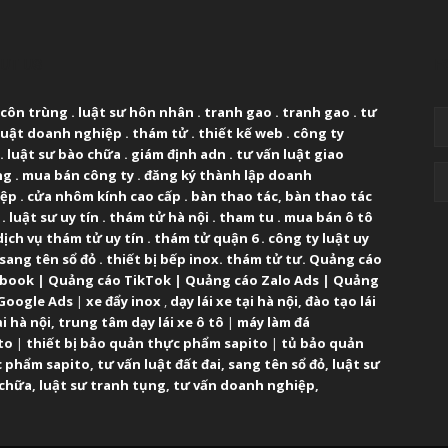
UT US
F
 côn trùng
.
luật sư hôn nhân
.
tranh gao
.
tranh gao
.
tư
luật doanh nghiệp
.
thám tử
.
thiết kế web
.
công ty
.
luật sư bào chữa
.
giám định adn
.
tư vấn luật giao
ng
.
mua bán công ty
.
đăng ký thành lập doanh
iệp
.
cửa nhôm kính cao cấp
.
bàn thao tác
,
bàn thao tác
.
luật sư uy tín
.
thám tử hà nội
.
tham tu
.
mua bán ô tô
dịch vụ thám tử uy tín
.
thám tử quận 6
.
công ty luật uy
sang tên sổ đỏ
.
thiết bị bếp inox
.
thám tử tư
.
Quảng cáo
ebook
|
Quảng cáo TikTok
|
Quảng cáo Zalo Ads
|
Quảng
Google Ads
|
xe đẩy inox
,
dạy lái xe tại hà nội
,
đào tạo lái
ại hà nội
,
trung tâm dạy lái xe ô tô
|
máy làm đá
to
|
thiết bị bảo quản thực phẩm sapito
|
tủ bảo quản
 phẩm sapito
,
tư vấn luật đất đai
,
sang tên sổ đỏ
,
luật sư
 chữa
,
luật sư tranh tụng
,
tư vấn doanh nghiệp
,