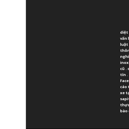
ABO
diệt
vấn 
luật
thô
ngh
inox
cũ
.
tín
.
Fac
cáo 
xe t
sapi
thực
bào