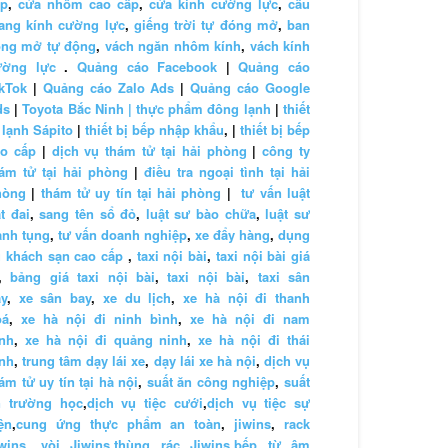
ấp
,
cửa nhôm cao cấp
,
cửa kính cường lực
,
cầu
ang kính cường lực
,
giếng trời tự đóng mở
,
ban
ông mở tự động
,
vách ngăn nhôm kính
,
vách kính
ường lực
.
Quảng cáo Facebook
|
Quảng cáo
kTok
|
Quảng cáo Zalo Ads
|
Quảng cáo Google
ds
|
Toyota Bắc Ninh |
thực phẩm đông lạnh
|
thiết
 lạnh Sápito
|
thiết bị bếp nhập khẩu
, |
thiết bị bếp
ao cấp
|
dịch vụ thám tử tại hải phòng
|
công ty
ám tử tại hải phòng
|
điều tra ngoại tình tại hải
hòng
|
thám tử uy tín tại hải phòng
|
tư vấn luật
t đai
,
sang tên sổ đỏ
,
luật sư bào chữa
,
luật sư
anh tụng
,
tư vấn doanh nghiệp
,
xe đẩy hàng
,
dụng
 khách sạn cao cấp
,
taxi nội bài
,
taxi nội bài giá
,
bảng giá taxi nội bài
,
taxi nội bài
,
taxi sân
y
,
xe sân bay
,
xe du lịch
,
xe hà nội đi thanh
oá
,
xe hà nội đi ninh bình
,
xe hà nội đi nam
nh
,
xe hà nội đi quảng ninh
,
xe hà nội đi thái
nh
,
trung tâm dạy lái xe
,
dạy lái xe hà nội
,
dịch vụ
ám tử uy tín tại hà nội
,
suất ăn công nghiệp
,
suất
n trường học
,
dịch vụ tiệc cưới
,
dịch vụ tiệc sự
ện
,
cung ứng thực phẩm an toàn
,
jiwins
,
rack
wins
,
vòi Jiwins
,
thùng rác Jiwins
,
bếp từ âm