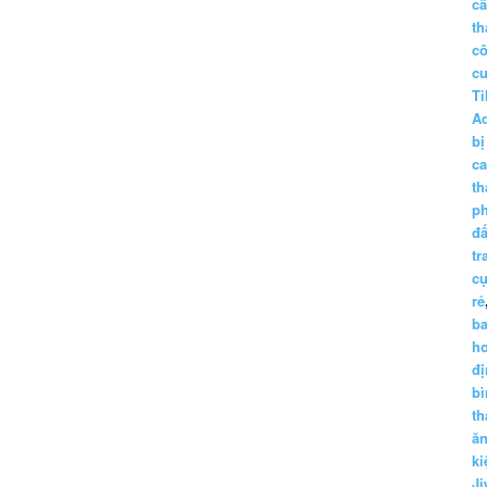
c
th
c
c
Ti
A
bị
c
th
p
đấ
tr
cụ
rẻ
ba
h
đị
bì
th
ă
ki
Ji