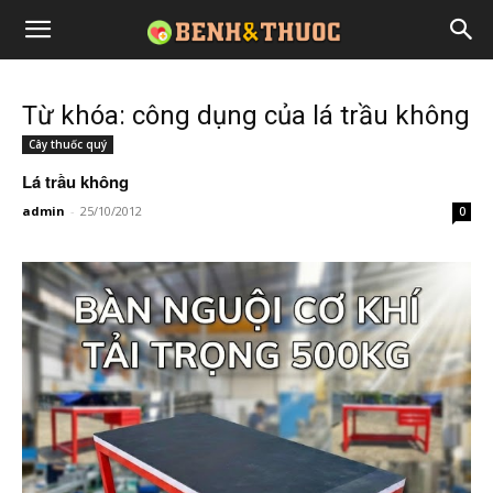
Từ khóa: công dụng của lá trầu không
Cây thuốc quý
Lá trầu không
admin
-
25/10/2012
0