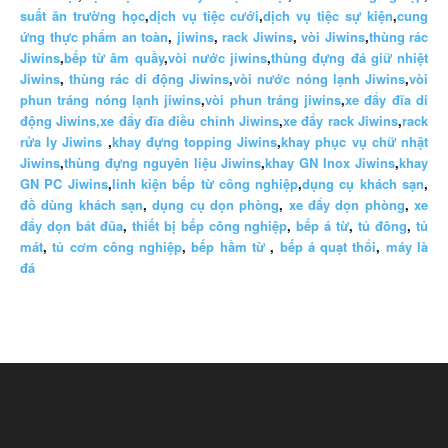
suất ăn trường học
,
dịch vụ tiệc cưới
,
dịch vụ tiệc sự kiện
,
cung
ứng thực phẩm an toàn
,
jiwins
,
rack Jiwins
,
vòi Jiwins
,
thùng rác
Jiwins
,
bếp từ âm quầy
,
vòi nước jiwins
,
thùng đựng đá giữ nhiệt
Jiwins
,
thùng rác di động Jiwins
,
vòi nước nóng lạnh Jiwins
,
vòi
phun tráng nóng lạnh jiwins
,
vòi phun tráng jiwins
,
xe đẩy đĩa di
động Jiwins,
xe đẩy đĩa điều chỉnh Jiwins
,
xe đẩy rack Jiwins
,
rack
rửa ly Jiwins
,
khay đựng topping Jiwins
,
khay phục vụ chữ nhật
Jiwins
,
thùng đựng nguyên liệu Jiwins
,
khay GN Inox Jiwins
,
khay
GN PC Jiwins
,
linh kiện bếp từ công nghiệp
,
dụng cụ khách sạn
,
đồ dùng khách sạn
,
dụng cụ dọn phòng
,
xe đẩy dọn phòng
,
xe
đẩy dọn bát đũa
,
thiết bị bếp công nghiệp
,
bếp á từ
,
tủ đông
,
tủ
mát
,
tủ cơm công nghiệp
,
bếp hầm từ
,
bếp á quạt thổi
,
máy là
đá