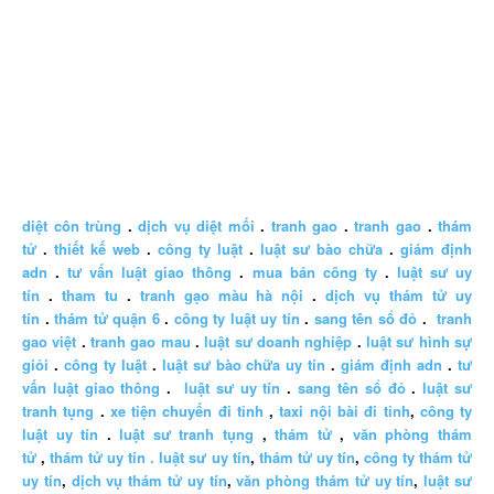
diệt côn trùng
.
dịch vụ diệt mối
.
tranh gao
.
tranh gao
.
thám
tử
.
thiết kế web
.
công ty luật
.
luật sư bào chữa
.
giám định
adn
.
tư vấn luật giao thông
.
mua bán công ty
.
luật sư uy
tín
.
tham tu
.
tranh gạo màu hà nội
.
dịch vụ thám tử uy
tín
.
thám tử quận 6
.
công ty luật uy tín
.
sang tên sổ đỏ
.
tranh
gao việt
.
tranh gao mau
.
luật sư doanh nghiệp
.
luật sư hình sự
giỏi
.
công ty luật
.
luật sư bào chữa uy tín
.
giám định adn
.
tư
vấn luật giao thông
.
luật sư uy tín
.
sang tên sổ đỏ
.
luật sư
tranh tụng
.
xe tiện chuyến đi tỉnh
,
taxi nội bài đi tỉnh
,
công ty
luật uy tín
.
luật sư tranh tụng
,
thám tử
,
văn phòng thám
tử
,
thám tử uy tín .
luật sư uy tín
,
thám tử uy tín
,
công ty thám tử
uy tín
,
dịch vụ thám tử uy tín
,
văn phòng thám tử uy tín
,
luật sư