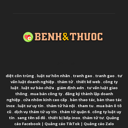
ABOUT US
diệt côn trùng
.
luật sư hôn nhân
.
tranh gao
.
tranh gao
.
tư
vấn luật doanh nghiệp
.
thám tử
.
thiết kế web
.
công ty
luật
.
luật sư bào chữa
.
giám định adn
.
tư vấn luật giao
thông
.
mua bán công ty
.
đăng ký thành lập doanh
nghiệp
.
cửa nhôm kính cao cấp
.
bàn thao tác
,
bàn thao tác
inox
.
luật sư uy tín
.
thám tử hà nội
.
tham tu
.
mua bán ô tô
cũ
.
dịch vụ thám tử uy tín
.
thám tử quận 6
.
công ty luật uy
tín
.
sang tên sổ đỏ
.
thiết bị bếp inox
.
thám tử tư
.
Quảng
cáo Facebook
|
Quảng cáo TikTok
|
Quảng cáo Zalo