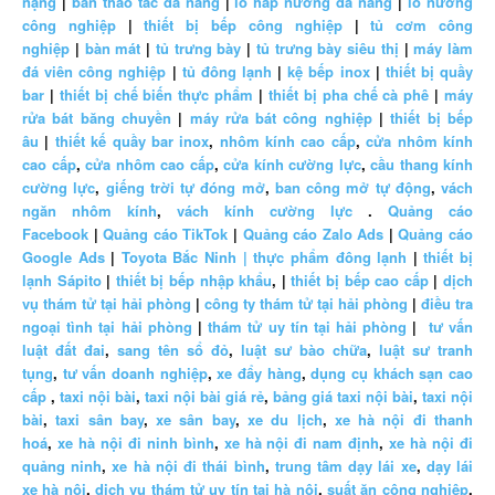
nặng
|
bàn thao tác đa năng
|
lò hấp nướng đa năng
|
lò nướng
công nghiệp
|
thiết bị bếp công nghiệp
|
tủ cơm công
nghiệp
|
bàn mát
|
tủ trưng bày
|
tủ trưng bày siêu thị
|
máy làm
đá viên công nghiệp
|
tủ đông lạnh
|
kệ bếp inox
|
thiết bị quầy
bar
|
thiết bị chế biến thực phẩm
|
thiết bị pha chế cà phê
|
máy
rửa bát băng chuyền
|
máy rửa bát công nghiệp
|
thiết bị bếp
âu
|
thiết kế quầy bar inox
,
nhôm kính cao cấp
,
cửa nhôm kính
cao cấp
,
cửa nhôm cao cấp
,
cửa kính cường lực
,
cầu thang kính
cường lực
,
giếng trời tự đóng mở
,
ban công mở tự động
,
vách
ngăn nhôm kính
,
vách kính cường lực
.
Quảng cáo
Facebook
|
Quảng cáo TikTok
|
Quảng cáo Zalo Ads
|
Quảng cáo
Google Ads
|
Toyota Bắc Ninh |
thực phẩm đông lạnh
|
thiết bị
lạnh Sápito
|
thiết bị bếp nhập khẩu
, |
thiết bị bếp cao cấp
|
dịch
vụ thám tử tại hải phòng
|
công ty thám tử tại hải phòng
|
điều tra
ngoại tình tại hải phòng
|
thám tử uy tín tại hải phòng
|
tư vấn
luật đất đai
,
sang tên sổ đỏ
,
luật sư bào chữa
,
luật sư tranh
tụng
,
tư vấn doanh nghiệp
,
xe đẩy hàng
,
dụng cụ khách sạn cao
cấp
,
taxi nội bài
,
taxi nội bài giá rẻ
,
bảng giá taxi nội bài
,
taxi nội
bài
,
taxi sân bay
,
xe sân bay
,
xe du lịch
,
xe hà nội đi thanh
hoá
,
xe hà nội đi ninh bình
,
xe hà nội đi nam định
,
xe hà nội đi
quảng ninh
,
xe hà nội đi thái bình
,
trung tâm dạy lái xe
,
dạy lái
xe hà nội
,
dịch vụ thám tử uy tín tại hà nội
,
suất ăn công nghiệp
,