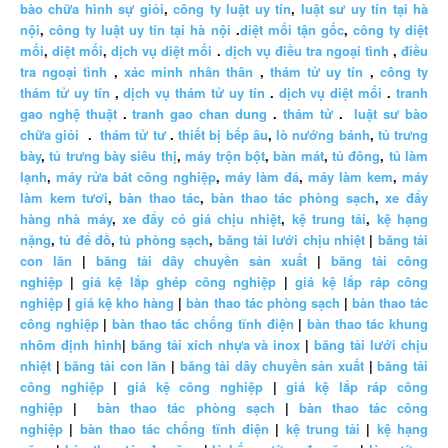
bào chữa hình sự giỏi
,
công ty luật uy tín
,
luật sư uy tín tại hà
nội
,
công ty luật uy tín tại hà nội
.
diệt mối tận gốc
,
công ty diệt
mối
,
diệt mối
,
dịch vụ diệt mối
.
dịch vụ điều tra ngoại tình
,
điều
tra ngoại tình
,
xác minh nhân thân
,
thám tử uy tín
,
công ty
thám tử uy tín
,
dịch vụ thám tử uy tín
.
dịch vụ diệt mối
.
tranh
gao nghệ thuật
.
tranh gao chan dung
.
thám tử
.
luật sư bào
chữa giỏi
.
thám tử tư
.
thiết bị bếp âu
,
lò nướng bánh
,
tủ trưng
bày
,
tủ trưng bày siêu thị
,
máy trộn bột
,
bàn mát
,
tủ đông
,
tủ làm
lạnh
,
máy rửa bát công nghiệp
,
máy làm đá
,
máy làm kem
,
máy
làm kem tươi
,
bàn thao tác
,
bàn thao tác phòng sạch
,
xe đẩy
hàng nhà máy
,
xe đẩy có giá chịu nhiệt
,
kệ trung tải
,
kệ hạng
nặng
,
tủ để đồ
,
tủ phòng sạch
,
băng tải lưới chịu nhiệt
|
băng tải
con lăn
|
băng tải dây chuyền sản xuất
|
băng tải công
nghiệp
|
giá kệ lắp ghép công nghiệp
|
giá kệ lắp ráp công
nghiệp
|
giá kệ kho hàng
|
bàn thao tác phòng sạch
|
bàn thao tác
công nghiệp
|
bàn thao tác chống tĩnh điện
|
bàn thao tác khung
nhôm định hình
|
băng tải xích nhựa và inox
|
băng tải lưới chịu
nhiệt
|
băng tải con lăn
|
băng tải dây chuyền sản xuất
|
băng tải
công nghiệp
|
giá kệ công nghiệp
|
giá kệ lắp ráp công
nghiệp
|
bàn thao tác phòng sạch
|
bàn thao tác công
nghiệp
|
bàn thao tác chống tĩnh điện
|
kệ trung tải
|
kệ hạng