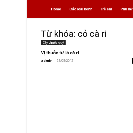
Bệnh
Home
Các loại bệnh
Trẻ em
Phụ nữ
và
Từ khóa: cỏ cà ri
Cây thuốc quý
thuốc
Vị thuốc từ lá cà ri
admin
-
25/05/2012