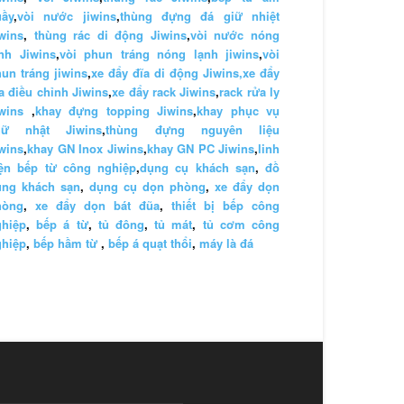
uầy
,
vòi nước jiwins
,
thùng đựng đá giữ nhiệt
wins
,
thùng rác di động Jiwins
,
vòi nước nóng
nh Jiwins
,
vòi phun tráng nóng lạnh jiwins
,
vòi
un tráng jiwins
,
xe đẩy đĩa di động Jiwins,
xe đẩy
a điều chỉnh Jiwins
,
xe đẩy rack Jiwins
,
rack rửa ly
wins
,
khay đựng topping Jiwins
,
khay phục vụ
hữ nhật Jiwins
,
thùng đựng nguyên liệu
wins
,
khay GN Inox Jiwins
,
khay GN PC Jiwins
,
linh
iện bếp từ công nghiệp
,
dụng cụ khách sạn
,
đồ
ùng khách sạn
,
dụng cụ dọn phòng
,
xe đẩy dọn
hòng
,
xe đẩy dọn bát đũa
,
thiết bị bếp công
ghiệp
,
bếp á từ
,
tủ đông
,
tủ mát
,
tủ cơm công
ghiệp
,
bếp hầm từ
,
bếp á quạt thổi
,
máy là đá