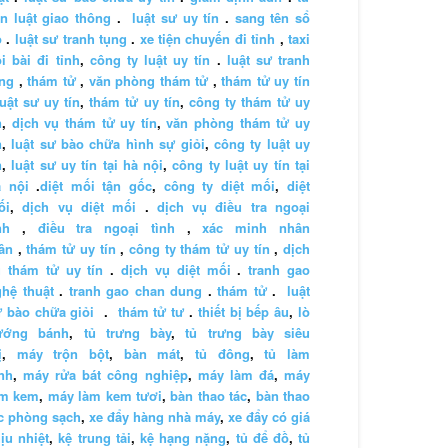
n luật giao thông
.
luật sư uy tín
.
sang tên sổ
ỏ
.
luật sư tranh tụng
.
xe tiện chuyến đi tỉnh
,
taxi
i bài đi tỉnh
,
công ty luật uy tín
.
luật sư tranh
ng
,
thám tử
,
văn phòng thám tử
,
thám tử uy tín
luật sư uy tín
,
thám tử uy tín
,
công ty thám tử uy
n
,
dịch vụ thám tử uy tín
,
văn phòng thám tử uy
n
,
luật sư bào chữa hình sự giỏi
,
công ty luật uy
n
,
luật sư uy tín tại hà nội
,
công ty luật uy tín tại
à nội
.
diệt mối tận gốc
,
công ty diệt mối
,
diệt
ối
,
dịch vụ diệt mối
.
dịch vụ điều tra ngoại
nh
,
điều tra ngoại tình
,
xác minh nhân
ân
,
thám tử uy tín
,
công ty thám tử uy tín
,
dịch
 thám tử uy tín
.
dịch vụ diệt mối
.
tranh gao
hệ thuật
.
tranh gao chan dung
.
thám tử
.
luật
 bào chữa giỏi
.
thám tử tư
.
thiết bị bếp âu
,
lò
ướng bánh
,
tủ trưng bày
,
tủ trưng bày siêu
ị
,
máy trộn bột
,
bàn mát
,
tủ đông
,
tủ làm
nh
,
máy rửa bát công nghiệp
,
máy làm đá
,
máy
àm kem
,
máy làm kem tươi
,
bàn thao tác
,
bàn thao
c phòng sạch
,
xe đẩy hàng nhà máy
,
xe đẩy có giá
ịu nhiệt
,
kệ trung tải
,
kệ hạng nặng
,
tủ để đồ
,
tủ