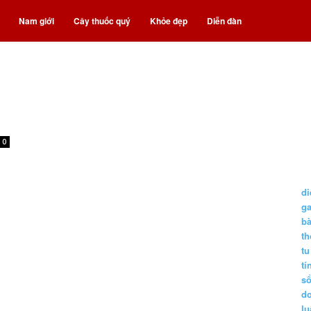
Nam giới
Cây thuốc quý
Khỏe đẹp
Diễn đàn
0
di
g
b
t
tu
tí
s
d
lu