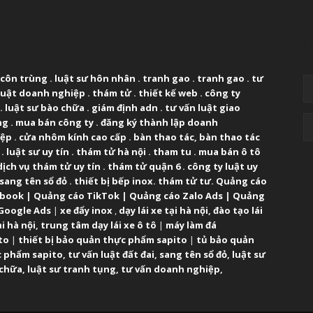
UT US
F
 côn trùng
.
luật sư hôn nhân
.
tranh gao
.
tranh gao
.
tư
luật doanh nghiệp
.
thám tử
.
thiết kế web
.
công ty
.
luật sư bào chữa
.
giám định adn
.
tư vấn luật giao
ng
.
mua bán công ty
.
đăng ký thành lập doanh
iệp
.
cửa nhôm kính cao cấp
.
bàn thao tác
,
bàn thao tác
.
luật sư uy tín
.
thám tử hà nội
.
tham tu
.
mua bán ô tô
dịch vụ thám tử uy tín
.
thám tử quận 6
.
công ty luật uy
sang tên sổ đỏ
.
thiết bị bếp inox
.
thám tử tư
.
Quảng cáo
ebook
|
Quảng cáo TikTok
|
Quảng cáo Zalo Ads
|
Quảng
Google Ads
|
xe đẩy inox
,
dạy lái xe tại hà nội
,
đào tạo lái
ại hà nội
,
trung tâm dạy lái xe ô tô
|
máy làm đá
to
|
thiết bị bảo quản thực phẩm sapito
|
tủ bảo quản
 phẩm sapito
,
tư vấn luật đất đai
,
sang tên sổ đỏ
,
luật sư
 chữa
,
luật sư tranh tụng
,
tư vấn doanh nghiệp
,