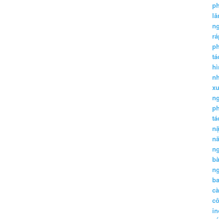
p
lă
n
r
p
tá
hì
nh
xu
n
p
t
n
n
n
b
n
ba
c
c
in