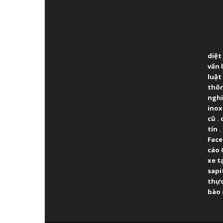
ABO
diệt
vấn 
luật
thô
ngh
inox
cũ
.
tín
.
Fac
cáo 
xe t
sapi
thực
bào