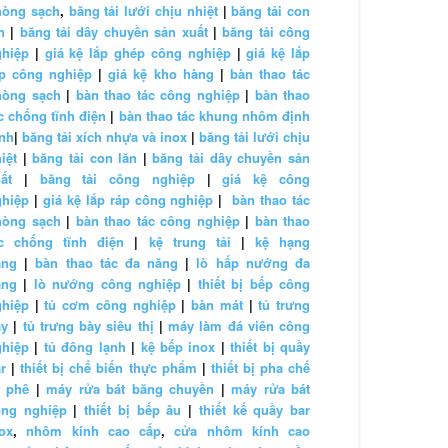
hòng sạch
,
băng tải lưới chịu nhiệt
|
băng tải con
n
|
băng tải dây chuyền sản xuất
|
băng tải công
ghiệp
|
giá kệ lắp ghép công nghiệp
|
giá kệ lắp
áp công nghiệp
|
giá kệ kho hàng
|
bàn thao tác
hòng sạch
|
bàn thao tác công nghiệp
|
bàn thao
c chống tĩnh điện
|
bàn thao tác khung nhôm định
nh
|
băng tải xích nhựa và inox
|
băng tải lưới chịu
iệt
|
băng tải con lăn
|
băng tải dây chuyền sản
ất
|
băng tải công nghiệp
|
giá kệ công
ghiệp
|
giá kệ lắp ráp công nghiệp
|
bàn thao tác
hòng sạch
|
bàn thao tác công nghiệp
|
bàn thao
ác chống tĩnh điện
|
kệ trung tải
|
kệ hạng
ặng
|
bàn thao tác đa năng
|
lò hấp nướng đa
ăng
|
lò nướng công nghiệp
|
thiết bị bếp công
ghiệp
|
tủ cơm công nghiệp
|
bàn mát
|
tủ trưng
ày
|
tủ trưng bày siêu thị
|
máy làm đá viên công
ghiệp
|
tủ đông lạnh
|
kệ bếp inox
|
thiết bị quầy
r
|
thiết bị chế biến thực phẩm
|
thiết bị pha chế
à phê
|
máy rửa bát băng chuyền
|
máy rửa bát
ông nghiệp
|
thiết bị bếp âu
|
thiết kế quầy bar
ox
,
nhôm kính cao cấp
,
cửa nhôm kính cao