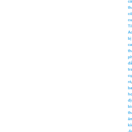
c
th
c
c
Ti
A
bị
c
th
p
đấ
tr
cụ
rẻ
ba
h
đị
bì
th
ă
ki
Ji