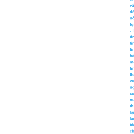
vấ
đ
nộ
tụ
.
tí
tí
tí
h
m
tì
th
vụ
ng
sư
n
th
lạ
l
tá
ch