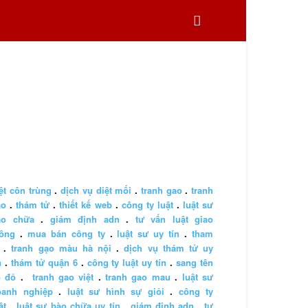
ệt côn trùng
.
dịch vụ diệt mối
.
tranh gao
.
tranh
ao
.
thám tử
.
thiết kế web
.
công ty luật
.
luật sư
ào chữa
.
giám định adn
.
tư vấn luật giao
hông
.
mua bán công ty
.
luật sư uy tín
.
tham
.
tranh gạo màu hà nội
.
dịch vụ thám tử uy
n
.
thám tử quận 6
.
công ty luật uy tín
.
sang tên
ổ đỏ
.
tranh gao việt
.
tranh gao mau
.
luật sư
oanh nghiệp
.
luật sư hình sự giỏi
.
công ty
ật
.
luật sư bào chữa uy tín
.
giám định adn
.
tư