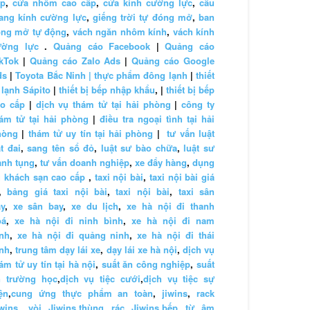
ấp
,
cửa nhôm cao cấp
,
cửa kính cường lực
,
cầu
ang kính cường lực
,
giếng trời tự đóng mở
,
ban
ông mở tự động
,
vách ngăn nhôm kính
,
vách kính
ường lực
.
Quảng cáo Facebook
|
Quảng cáo
kTok
|
Quảng cáo Zalo Ads
|
Quảng cáo Google
ds
|
Toyota Bắc Ninh |
thực phẩm đông lạnh
|
thiết
 lạnh Sápito
|
thiết bị bếp nhập khẩu
, |
thiết bị bếp
ao cấp
|
dịch vụ thám tử tại hải phòng
|
công ty
ám tử tại hải phòng
|
điều tra ngoại tình tại hải
hòng
|
thám tử uy tín tại hải phòng
|
tư vấn luật
t đai
,
sang tên sổ đỏ
,
luật sư bào chữa
,
luật sư
anh tụng
,
tư vấn doanh nghiệp
,
xe đẩy hàng
,
dụng
 khách sạn cao cấp
,
taxi nội bài
,
taxi nội bài giá
,
bảng giá taxi nội bài
,
taxi nội bài
,
taxi sân
y
,
xe sân bay
,
xe du lịch
,
xe hà nội đi thanh
oá
,
xe hà nội đi ninh bình
,
xe hà nội đi nam
nh
,
xe hà nội đi quảng ninh
,
xe hà nội đi thái
nh
,
trung tâm dạy lái xe
,
dạy lái xe hà nội
,
dịch vụ
ám tử uy tín tại hà nội
,
suất ăn công nghiệp
,
suất
n trường học
,
dịch vụ tiệc cưới
,
dịch vụ tiệc sự
ện
,
cung ứng thực phẩm an toàn
,
jiwins
,
rack
wins
,
vòi Jiwins
,
thùng rác Jiwins
,
bếp từ âm