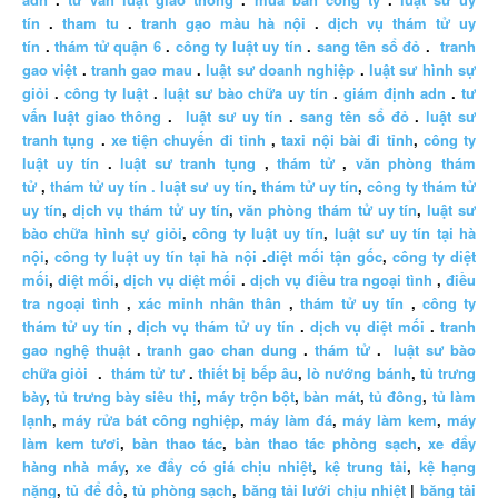
tín
.
tham tu
.
tranh gạo màu hà nội
.
dịch vụ thám tử uy
tín
.
thám tử quận 6
.
công ty luật uy tín
.
sang tên sổ đỏ
.
tranh
gao việt
.
tranh gao mau
.
luật sư doanh nghiệp
.
luật sư hình sự
giỏi
.
công ty luật
.
luật sư bào chữa uy tín
.
giám định adn
.
tư
vấn luật giao thông
.
luật sư uy tín
.
sang tên sổ đỏ
.
luật sư
tranh tụng
.
xe tiện chuyến đi tỉnh
,
taxi nội bài đi tỉnh
,
công ty
luật uy tín
.
luật sư tranh tụng
,
thám tử
,
văn phòng thám
tử
,
thám tử uy tín .
luật sư uy tín
,
thám tử uy tín
,
công ty thám tử
uy tín
,
dịch vụ thám tử uy tín
,
văn phòng thám tử uy tín
,
luật sư
bào chữa hình sự giỏi
,
công ty luật uy tín
,
luật sư uy tín tại hà
nội
,
công ty luật uy tín tại hà nội
.
diệt mối tận gốc
,
công ty diệt
mối
,
diệt mối
,
dịch vụ diệt mối
.
dịch vụ điều tra ngoại tình
,
điều
tra ngoại tình
,
xác minh nhân thân
,
thám tử uy tín
,
công ty
thám tử uy tín
,
dịch vụ thám tử uy tín
.
dịch vụ diệt mối
.
tranh
gao nghệ thuật
.
tranh gao chan dung
.
thám tử
.
luật sư bào
chữa giỏi
.
thám tử tư
.
thiết bị bếp âu
,
lò nướng bánh
,
tủ trưng
bày
,
tủ trưng bày siêu thị
,
máy trộn bột
,
bàn mát
,
tủ đông
,
tủ làm
lạnh
,
máy rửa bát công nghiệp
,
máy làm đá
,
máy làm kem
,
máy
làm kem tươi
,
bàn thao tác
,
bàn thao tác phòng sạch
,
xe đẩy
hàng nhà máy
,
xe đẩy có giá chịu nhiệt
,
kệ trung tải
,
kệ hạng
nặng
,
tủ để đồ
,
tủ phòng sạch
,
băng tải lưới chịu nhiệt
|
băng tải