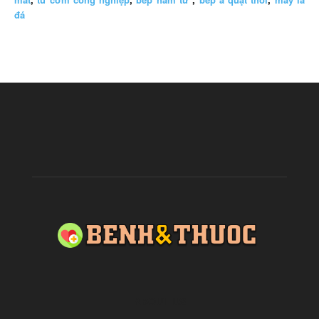
đá
ABOUT US