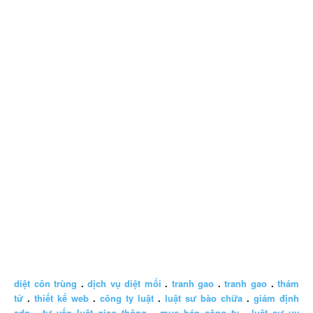
diệt côn trùng
.
dịch vụ diệt mối
.
tranh gao
.
tranh gao
.
thám
tử
.
thiết kế web
.
công ty luật
.
luật sư bào chữa
.
giám định
adn
.
tư vấn luật giao thông
.
mua bán công ty
.
luật sư uy