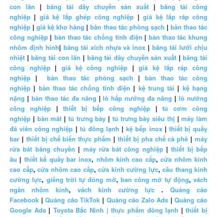
con lăn
|
băng tải dây chuyền sản xuất
|
băng tải công
nghiệp
|
giá kệ lắp ghép công nghiệp
|
giá kệ lắp ráp công
nghiệp
|
giá kệ kho hàng
|
bàn thao tác phòng sạch
|
bàn thao tác
công nghiệp
|
bàn thao tác chống tĩnh điện
|
bàn thao tác khung
nhôm định hình
|
băng tải xích nhựa và inox
|
băng tải lưới chịu
nhiệt
|
băng tải con lăn
|
băng tải dây chuyền sản xuất
|
băng tải
công nghiệp
|
giá kệ công nghiệp
|
giá kệ lắp ráp công
nghiệp
|
bàn thao tác phòng sạch
|
bàn thao tác công
nghiệp
|
bàn thao tác chống tĩnh điện
|
kệ trung tải
|
kệ hạng
nặng
|
bàn thao tác đa năng
|
lò hấp nướng đa năng
|
lò nướng
công nghiệp
|
thiết bị bếp công nghiệp
|
tủ cơm công
nghiệp
|
bàn mát
|
tủ trưng bày
|
tủ trưng bày siêu thị
|
máy làm
đá viên công nghiệp
|
tủ đông lạnh
|
kệ bếp inox
|
thiết bị quầy
bar
|
thiết bị chế biến thực phẩm
|
thiết bị pha chế cà phê
|
máy
rửa bát băng chuyền
|
máy rửa bát công nghiệp
|
thiết bị bếp
âu
|
thiết kế quầy bar inox
,
nhôm kính cao cấp
,
cửa nhôm kính
cao cấp
,
cửa nhôm cao cấp
,
cửa kính cường lực
,
cầu thang kính
cường lực
,
giếng trời tự đóng mở
,
ban công mở tự động
,
vách
ngăn nhôm kính
,
vách kính cường lực
.
Quảng cáo
Facebook
|
Quảng cáo TikTok
|
Quảng cáo Zalo Ads
|
Quảng cáo
Google Ads
|
Toyota Bắc Ninh |
thực phẩm đông lạnh
|
thiết bị