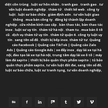
diệt côn trùng
.
luật sư hôn nhân
.
tranh gao
.
tranh gao
.
tư
vấn luật doanh nghiệp
.
thám tử
.
thiết kế web
.
công ty
luật
.
luật sư bào chữa
.
giám định adn
.
tư vấn luật giao
thông
.
mua bán công ty
.
đăng ký thành lập doanh
nghiệp
.
cửa nhôm kính cao cấp
.
bàn thao tác
,
bàn thao tác
inox
.
luật sư uy tín
.
thám tử hà nội
.
tham tu
.
mua bán ô tô
cũ
.
dịch vụ thám tử uy tín
.
thám tử quận 6
.
công ty luật uy
tín
.
sang tên sổ đỏ
.
thiết bị bếp inox
.
thám tử tư
.
Quảng
cáo Facebook
|
Quảng cáo TikTok
|
Quảng cáo Zalo
Ads
|
Quảng cáo Google Ads
|
xe đẩy inox
,
dạy lái xe tại hà
nội
,
đào tạo lái xe tại hà nội
,
trung tâm dạy lái xe ô tô
|
máy
làm đá sapito
|
thiết bị bảo quản thực phẩm sapito
|
tủ bảo
quản thực phẩm sapito
,
tư vấn luật đất đai
,
sang tên sổ đỏ
,
luật sư bào chữa
,
luật sư tranh tụng
,
tư vấn doanh nghiệp
,
FOLLOW US