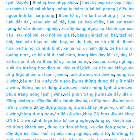
lạnh Sápito
|
thiết bị bếp nhập khẩu
, |
thiết bị bếp cao cấp
|
dịch
vụ thám tử tại hải phòng
|
công ty thám tử tại hải phòng
|
điều tra
ngoại tình tại hải phòng
|
thám tử uy tín tại hải phòng
|
tư vấn
luật đất đai
,
sang tên sổ đỏ
,
luật sư bào chữa
,
luật sư tranh
tụng
,
tư vấn doanh nghiệp
,
xe đẩy hàng
,
dụng cụ khách sạn cao
cấp
,
taxi nội bài
,
taxi nội bài giá rẻ
,
bảng giá taxi nội bài
,
taxi nội
bài
,
taxi sân bay
,
xe sân bay
,
xe du lịch
,
xe hà nội đi thanh
hoá
,
xe hà nội đi ninh bình
,
xe hà nội đi nam định
,
xe hà nội đi
quảng ninh
,
xe hà nội đi thái bình
,
trung tâm dạy lái xe
,
dạy lái
xe hà nội
,
dịch vụ thám tử uy tín tại hà nội
,
suất ăn công nghiệp
,
suất ăn trường học
,
dịch vụ tiệc cưới
,
dịch vụ tiệc sự kiện
,
cung
ứng thực phẩm an toàn
,
jiwins
,
rack Jiwins
,
vòi Jiwins
,
thùng rác
Jiwins
,
bếp từ âm quầy
,
vòi nước jiwins
,
thùng đựng đá giữ nhiệt
Jiwins
,
thùng rác di động Jiwins
,
vòi nước nóng lạnh Jiwins
,
vòi
phun tráng nóng lạnh jiwins
,
vòi phun tráng jiwins
,
xe đẩy đĩa di
động Jiwins,
xe đẩy đĩa điều chỉnh Jiwins
,
xe đẩy rack Jiwins
,
rack
rửa ly Jiwins
,
khay đựng topping Jiwins
,
khay phục vụ chữ nhật
Jiwins
,
thùng đựng nguyên liệu Jiwins
,
khay GN Inox Jiwins
,
khay
GN PC Jiwins
,
linh kiện bếp từ công nghiệp
,
dụng cụ khách sạn
,
đồ dùng khách sạn
,
dụng cụ dọn phòng
,
xe đẩy dọn phòng
,
xe
đẩy dọn bát đũa
,
thiết bị bếp công nghiệp
,
bếp á từ
,
tủ đông
,
tủ
mát
,
tủ cơm công nghiệp
,
bếp hầm từ
,
bếp á quạt thổi
,
máy là