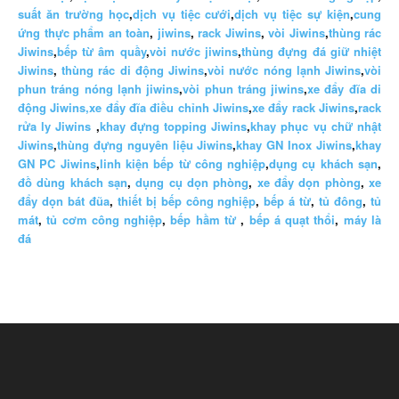
suất ăn trường học
,
dịch vụ tiệc cưới
,
dịch vụ tiệc sự kiện
,
cung
ứng thực phẩm an toàn
,
jiwins
,
rack Jiwins
,
vòi Jiwins
,
thùng rác
Jiwins
,
bếp từ âm quầy
,
vòi nước jiwins
,
thùng đựng đá giữ nhiệt
Jiwins
,
thùng rác di động Jiwins
,
vòi nước nóng lạnh Jiwins
,
vòi
phun tráng nóng lạnh jiwins
,
vòi phun tráng jiwins
,
xe đẩy đĩa di
động Jiwins,
xe đẩy đĩa điều chỉnh Jiwins
,
xe đẩy rack Jiwins
,
rack
rửa ly Jiwins
,
khay đựng topping Jiwins
,
khay phục vụ chữ nhật
Jiwins
,
thùng đựng nguyên liệu Jiwins
,
khay GN Inox Jiwins
,
khay
GN PC Jiwins
,
linh kiện bếp từ công nghiệp
,
dụng cụ khách sạn
,
đồ dùng khách sạn
,
dụng cụ dọn phòng
,
xe đẩy dọn phòng
,
xe
đẩy dọn bát đũa
,
thiết bị bếp công nghiệp
,
bếp á từ
,
tủ đông
,
tủ
mát
,
tủ cơm công nghiệp
,
bếp hầm từ
,
bếp á quạt thổi
,
máy là
đá