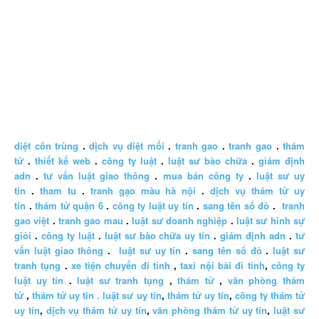
diệt côn trùng
.
dịch vụ diệt mối
.
tranh gao
.
tranh gao
.
thám
tử
.
thiết kế web
.
công ty luật
.
luật sư bào chữa
.
giám định
adn
.
tư vấn luật giao thông
.
mua bán công ty
.
luật sư uy
tín
.
tham tu
.
tranh gạo màu hà nội
.
dịch vụ thám tử uy
tín
.
thám tử quận 6
.
công ty luật uy tín
.
sang tên sổ đỏ
.
tranh
gao việt
.
tranh gao mau
.
luật sư doanh nghiệp
.
luật sư hình sự
giỏi
.
công ty luật
.
luật sư bào chữa uy tín
.
giám định adn
.
tư
vấn luật giao thông
.
luật sư uy tín
.
sang tên sổ đỏ
.
luật sư
tranh tụng
.
xe tiện chuyến đi tỉnh
,
taxi nội bài đi tỉnh
,
công ty
luật uy tín
.
luật sư tranh tụng
,
thám tử
,
văn phòng thám
tử
,
thám tử uy tín .
luật sư uy tín
,
thám tử uy tín
,
công ty thám tử
uy tín
,
dịch vụ thám tử uy tín
,
văn phòng thám tử uy tín
,
luật sư