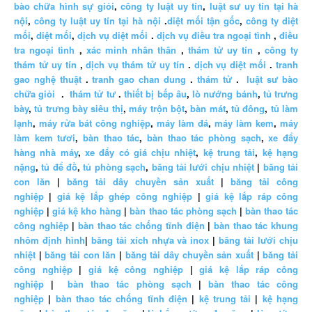
bào chữa hình sự giỏi
,
công ty luật uy tín
,
luật sư uy tín tại hà
nội
,
công ty luật uy tín tại hà nội
.
diệt mối tận gốc
,
công ty diệt
mối
,
diệt mối
,
dịch vụ diệt mối
.
dịch vụ điều tra ngoại tình
,
điều
tra ngoại tình
,
xác minh nhân thân
,
thám tử uy tín
,
công ty
thám tử uy tín
,
dịch vụ thám tử uy tín
.
dịch vụ diệt mối
.
tranh
gao nghệ thuật
.
tranh gao chan dung
.
thám tử
.
luật sư bào
chữa giỏi
.
thám tử tư
.
thiết bị bếp âu
,
lò nướng bánh
,
tủ trưng
bày
,
tủ trưng bày siêu thị
,
máy trộn bột
,
bàn mát
,
tủ đông
,
tủ làm
lạnh
,
máy rửa bát công nghiệp
,
máy làm đá
,
máy làm kem
,
máy
làm kem tươi
,
bàn thao tác
,
bàn thao tác phòng sạch
,
xe đẩy
hàng nhà máy
,
xe đẩy có giá chịu nhiệt
,
kệ trung tải
,
kệ hạng
nặng
,
tủ để đồ
,
tủ phòng sạch
,
băng tải lưới chịu nhiệt
|
băng tải
con lăn
|
băng tải dây chuyền sản xuất
|
băng tải công
nghiệp
|
giá kệ lắp ghép công nghiệp
|
giá kệ lắp ráp công
nghiệp
|
giá kệ kho hàng
|
bàn thao tác phòng sạch
|
bàn thao tác
công nghiệp
|
bàn thao tác chống tĩnh điện
|
bàn thao tác khung
nhôm định hình
|
băng tải xích nhựa và inox
|
băng tải lưới chịu
nhiệt
|
băng tải con lăn
|
băng tải dây chuyền sản xuất
|
băng tải
công nghiệp
|
giá kệ công nghiệp
|
giá kệ lắp ráp công
nghiệp
|
bàn thao tác phòng sạch
|
bàn thao tác công
nghiệp
|
bàn thao tác chống tĩnh điện
|
kệ trung tải
|
kệ hạng