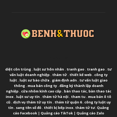
ABOUT US
diệt côn trùng
.
luật sư hôn nhân
.
tranh gao
.
tranh gao
.
tư
vấn luật doanh nghiệp
.
thám tử
.
thiết kế web
.
công ty
luật
.
luật sư bào chữa
.
giám định adn
.
tư vấn luật giao
thông
.
mua bán công ty
.
đăng ký thành lập doanh
nghiệp
.
cửa nhôm kính cao cấp
.
bàn thao tác
,
bàn thao tác
inox
.
luật sư uy tín
.
thám tử hà nội
.
tham tu
.
mua bán ô tô
cũ
.
dịch vụ thám tử uy tín
.
thám tử quận 6
.
công ty luật uy
tín
.
sang tên sổ đỏ
.
thiết bị bếp inox
.
thám tử tư
.
Quảng
cáo Facebook
|
Quảng cáo TikTok
|
Quảng cáo Zalo