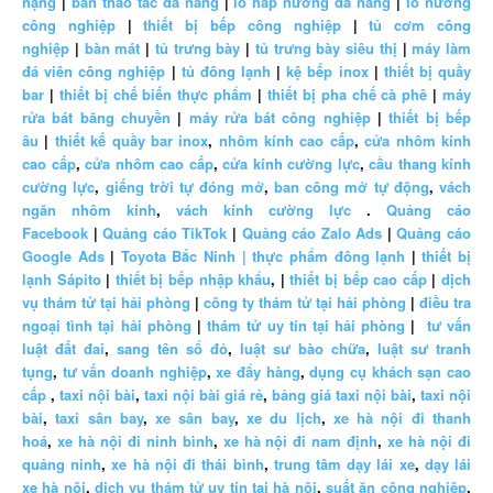
nặng
|
bàn thao tác đa năng
|
lò hấp nướng đa năng
|
lò nướng
công nghiệp
|
thiết bị bếp công nghiệp
|
tủ cơm công
nghiệp
|
bàn mát
|
tủ trưng bày
|
tủ trưng bày siêu thị
|
máy làm
đá viên công nghiệp
|
tủ đông lạnh
|
kệ bếp inox
|
thiết bị quầy
bar
|
thiết bị chế biến thực phẩm
|
thiết bị pha chế cà phê
|
máy
rửa bát băng chuyền
|
máy rửa bát công nghiệp
|
thiết bị bếp
âu
|
thiết kế quầy bar inox
,
nhôm kính cao cấp
,
cửa nhôm kính
cao cấp
,
cửa nhôm cao cấp
,
cửa kính cường lực
,
cầu thang kính
cường lực
,
giếng trời tự đóng mở
,
ban công mở tự động
,
vách
ngăn nhôm kính
,
vách kính cường lực
.
Quảng cáo
Facebook
|
Quảng cáo TikTok
|
Quảng cáo Zalo Ads
|
Quảng cáo
Google Ads
|
Toyota Bắc Ninh |
thực phẩm đông lạnh
|
thiết bị
lạnh Sápito
|
thiết bị bếp nhập khẩu
, |
thiết bị bếp cao cấp
|
dịch
vụ thám tử tại hải phòng
|
công ty thám tử tại hải phòng
|
điều tra
ngoại tình tại hải phòng
|
thám tử uy tín tại hải phòng
|
tư vấn
luật đất đai
,
sang tên sổ đỏ
,
luật sư bào chữa
,
luật sư tranh
tụng
,
tư vấn doanh nghiệp
,
xe đẩy hàng
,
dụng cụ khách sạn cao
cấp
,
taxi nội bài
,
taxi nội bài giá rẻ
,
bảng giá taxi nội bài
,
taxi nội
bài
,
taxi sân bay
,
xe sân bay
,
xe du lịch
,
xe hà nội đi thanh
hoá
,
xe hà nội đi ninh bình
,
xe hà nội đi nam định
,
xe hà nội đi
quảng ninh
,
xe hà nội đi thái bình
,
trung tâm dạy lái xe
,
dạy lái
xe hà nội
,
dịch vụ thám tử uy tín tại hà nội
,
suất ăn công nghiệp
,