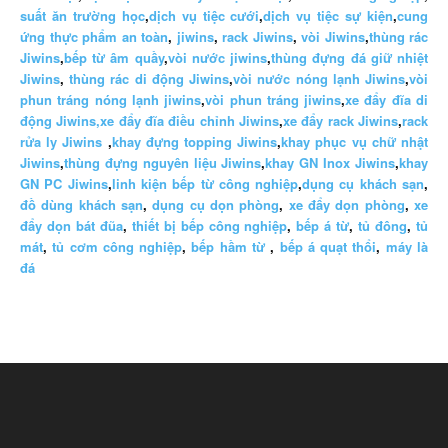
suất ăn trường học
,
dịch vụ tiệc cưới
,
dịch vụ tiệc sự kiện
,
cung
ứng thực phẩm an toàn
,
jiwins
,
rack Jiwins
,
vòi Jiwins
,
thùng rác
Jiwins
,
bếp từ âm quầy
,
vòi nước jiwins
,
thùng đựng đá giữ nhiệt
Jiwins
,
thùng rác di động Jiwins
,
vòi nước nóng lạnh Jiwins
,
vòi
phun tráng nóng lạnh jiwins
,
vòi phun tráng jiwins
,
xe đẩy đĩa di
động Jiwins,
xe đẩy đĩa điều chỉnh Jiwins
,
xe đẩy rack Jiwins
,
rack
rửa ly Jiwins
,
khay đựng topping Jiwins
,
khay phục vụ chữ nhật
Jiwins
,
thùng đựng nguyên liệu Jiwins
,
khay GN Inox Jiwins
,
khay
GN PC Jiwins
,
linh kiện bếp từ công nghiệp
,
dụng cụ khách sạn
,
đồ dùng khách sạn
,
dụng cụ dọn phòng
,
xe đẩy dọn phòng
,
xe
đẩy dọn bát đũa
,
thiết bị bếp công nghiệp
,
bếp á từ
,
tủ đông
,
tủ
mát
,
tủ cơm công nghiệp
,
bếp hầm từ
,
bếp á quạt thổi
,
máy là
đá