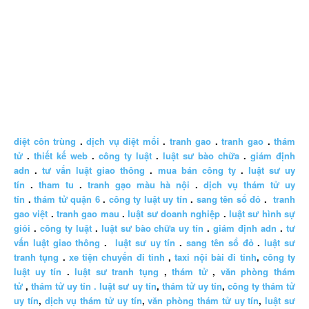
diệt côn trùng
.
dịch vụ diệt mối
.
tranh gao
.
tranh gao
.
thám
tử
.
thiết kế web
.
công ty luật
.
luật sư bào chữa
.
giám định
adn
.
tư vấn luật giao thông
.
mua bán công ty
.
luật sư uy
tín
.
tham tu
.
tranh gạo màu hà nội
.
dịch vụ thám tử uy
tín
.
thám tử quận 6
.
công ty luật uy tín
.
sang tên sổ đỏ
.
tranh
gao việt
.
tranh gao mau
.
luật sư doanh nghiệp
.
luật sư hình sự
giỏi
.
công ty luật
.
luật sư bào chữa uy tín
.
giám định adn
.
tư
vấn luật giao thông
.
luật sư uy tín
.
sang tên sổ đỏ
.
luật sư
tranh tụng
.
xe tiện chuyến đi tỉnh
,
taxi nội bài đi tỉnh
,
công ty
luật uy tín
.
luật sư tranh tụng
,
thám tử
,
văn phòng thám
tử
,
thám tử uy tín .
luật sư uy tín
,
thám tử uy tín
,
công ty thám tử
uy tín
,
dịch vụ thám tử uy tín
,
văn phòng thám tử uy tín
,
luật sư