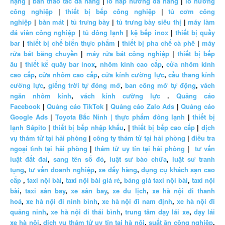
nặng
|
bàn thao tác đa năng
|
lò hấp nướng đa năng
|
lò nướng
công nghiệp
|
thiết bị bếp công nghiệp
|
tủ cơm công
nghiệp
|
bàn mát
|
tủ trưng bày
|
tủ trưng bày siêu thị
|
máy làm
đá viên công nghiệp
|
tủ đông lạnh
|
kệ bếp inox
|
thiết bị quầy
bar
|
thiết bị chế biến thực phẩm
|
thiết bị pha chế cà phê
|
máy
rửa bát băng chuyền
|
máy rửa bát công nghiệp
|
thiết bị bếp
âu
|
thiết kế quầy bar inox
,
nhôm kính cao cấp
,
cửa nhôm kính
cao cấp
,
cửa nhôm cao cấp
,
cửa kính cường lực
,
cầu thang kính
cường lực
,
giếng trời tự đóng mở
,
ban công mở tự động
,
vách
ngăn nhôm kính
,
vách kính cường lực
.
Quảng cáo
Facebook
|
Quảng cáo TikTok
|
Quảng cáo Zalo Ads
|
Quảng cáo
Google Ads
|
Toyota Bắc Ninh |
thực phẩm đông lạnh
|
thiết bị
lạnh Sápito
|
thiết bị bếp nhập khẩu
, |
thiết bị bếp cao cấp
|
dịch
vụ thám tử tại hải phòng
|
công ty thám tử tại hải phòng
|
điều tra
ngoại tình tại hải phòng
|
thám tử uy tín tại hải phòng
|
tư vấn
luật đất đai
,
sang tên sổ đỏ
,
luật sư bào chữa
,
luật sư tranh
tụng
,
tư vấn doanh nghiệp
,
xe đẩy hàng
,
dụng cụ khách sạn cao
cấp
,
taxi nội bài
,
taxi nội bài giá rẻ
,
bảng giá taxi nội bài
,
taxi nội
bài
,
taxi sân bay
,
xe sân bay
,
xe du lịch
,
xe hà nội đi thanh
hoá
,
xe hà nội đi ninh bình
,
xe hà nội đi nam định
,
xe hà nội đi
quảng ninh
,
xe hà nội đi thái bình
,
trung tâm dạy lái xe
,
dạy lái
xe hà nội
,
dịch vụ thám tử uy tín tại hà nội
,
suất ăn công nghiệp
,