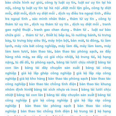
bào chữa hình sự giỏi
,
công ty luật uy tín
,
luật sư uy tín tại hà
nội
,
công ty luật uy tín tại hà nội
.
diệt mối tận gốc
,
công ty diệt
mối
,
diệt mối
,
dịch vụ diệt mối
.
dịch vụ điều tra ngoại tình
,
điều
tra ngoại tình
,
xác minh nhân thân
,
thám tử uy tín
,
công ty
thám tử uy tín
,
dịch vụ thám tử uy tín
.
dịch vụ diệt mối
.
tranh
gao nghệ thuật
.
tranh gao chan dung
.
thám tử
.
luật sư bào
chữa giỏi
.
thám tử tư
.
thiết bị bếp âu
,
lò nướng bánh
,
tủ trưng
bày
,
tủ trưng bày siêu thị
,
máy trộn bột
,
bàn mát
,
tủ đông
,
tủ làm
lạnh
,
máy rửa bát công nghiệp
,
máy làm đá
,
máy làm kem
,
máy
làm kem tươi
,
bàn thao tác
,
bàn thao tác phòng sạch
,
xe đẩy
hàng nhà máy
,
xe đẩy có giá chịu nhiệt
,
kệ trung tải
,
kệ hạng
nặng
,
tủ để đồ
,
tủ phòng sạch
,
băng tải lưới chịu nhiệt
|
băng tải
con lăn
|
băng tải dây chuyền sản xuất
|
băng tải công
nghiệp
|
giá kệ lắp ghép công nghiệp
|
giá kệ lắp ráp công
nghiệp
|
giá kệ kho hàng
|
bàn thao tác phòng sạch
|
bàn thao tác
công nghiệp
|
bàn thao tác chống tĩnh điện
|
bàn thao tác khung
nhôm định hình
|
băng tải xích nhựa và inox
|
băng tải lưới chịu
nhiệt
|
băng tải con lăn
|
băng tải dây chuyền sản xuất
|
băng tải
công nghiệp
|
giá kệ công nghiệp
|
giá kệ lắp ráp công
nghiệp
|
bàn thao tác phòng sạch
|
bàn thao tác công
nghiệp
|
bàn thao tác chống tĩnh điện
|
kệ trung tải
|
kệ hạng