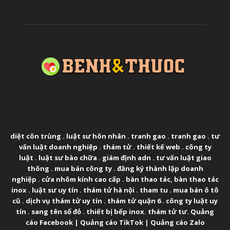
ABOUT US
diệt côn trùng
.
luật sư hôn nhân
.
tranh gao
.
tranh gao
.
tư
vấn luật doanh nghiệp
.
thám tử
.
thiết kế web
.
công ty
luật
.
luật sư bào chữa
.
giám định adn
.
tư vấn luật giao
thông
.
mua bán công ty
.
đăng ký thành lập doanh
nghiệp
.
cửa nhôm kính cao cấp
.
bàn thao tác
,
bàn thao tác
inox
.
luật sư uy tín
.
thám tử hà nội
.
tham tu
.
mua bán ô tô
cũ
.
dịch vụ thám tử uy tín
.
thám tử quận 6
.
công ty luật uy
tín
.
sang tên sổ đỏ
.
thiết bị bếp inox
.
thám tử tư
.
Quảng
cáo Facebook
|
Quảng cáo TikTok
|
Quảng cáo Zalo