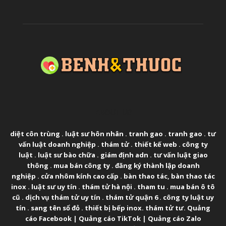
ABOUT US
diệt côn trùng
.
luật sư hôn nhân
.
tranh gao
.
tranh gao
.
tư
vấn luật doanh nghiệp
.
thám tử
.
thiết kế web
.
công ty
luật
.
luật sư bào chữa
.
giám định adn
.
tư vấn luật giao
thông
.
mua bán công ty
.
đăng ký thành lập doanh
nghiệp
.
cửa nhôm kính cao cấp
.
bàn thao tác
,
bàn thao tác
inox
.
luật sư uy tín
.
thám tử hà nội
.
tham tu
.
mua bán ô tô
cũ
.
dịch vụ thám tử uy tín
.
thám tử quận 6
.
công ty luật uy
tín
.
sang tên sổ đỏ
.
thiết bị bếp inox
.
thám tử tư
.
Quảng
cáo Facebook
|
Quảng cáo TikTok
|
Quảng cáo Zalo