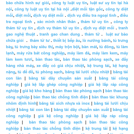
bào chữa hình sự giỏi
,
công ty luật uy tín
,
luật sư uy tín tại hà
nội
,
công ty luật uy tín tại hà nội
.
diệt mối tận gốc
,
công ty diệt
mối
,
diệt mối
,
dịch vụ diệt mối
.
dịch vụ điều tra ngoại tình
,
điều
tra ngoại tình
,
xác minh nhân thân
,
thám tử uy tín
,
công ty
thám tử uy tín
,
dịch vụ thám tử uy tín
.
dịch vụ diệt mối
.
tranh
gao nghệ thuật
.
tranh gao chan dung
.
thám tử
.
luật sư bào
chữa giỏi
.
thám tử tư
.
thiết bị bếp âu
,
lò nướng bánh
,
tủ trưng
bày
,
tủ trưng bày siêu thị
,
máy trộn bột
,
bàn mát
,
tủ đông
,
tủ làm
lạnh
,
máy rửa bát công nghiệp
,
máy làm đá
,
máy làm kem
,
máy
làm kem tươi
,
bàn thao tác
,
bàn thao tác phòng sạch
,
xe đẩy
hàng nhà máy
,
xe đẩy có giá chịu nhiệt
,
kệ trung tải
,
kệ hạng
nặng
,
tủ để đồ
,
tủ phòng sạch
,
băng tải lưới chịu nhiệt
|
băng tải
con lăn
|
băng tải dây chuyền sản xuất
|
băng tải công
nghiệp
|
giá kệ lắp ghép công nghiệp
|
giá kệ lắp ráp công
nghiệp
|
giá kệ kho hàng
|
bàn thao tác phòng sạch
|
bàn thao tác
công nghiệp
|
bàn thao tác chống tĩnh điện
|
bàn thao tác khung
nhôm định hình
|
băng tải xích nhựa và inox
|
băng tải lưới chịu
nhiệt
|
băng tải con lăn
|
băng tải dây chuyền sản xuất
|
băng tải
công nghiệp
|
giá kệ công nghiệp
|
giá kệ lắp ráp công
nghiệp
|
bàn thao tác phòng sạch
|
bàn thao tác công
nghiệp
|
bàn thao tác chống tĩnh điện
|
kệ trung tải
|
kệ hạng