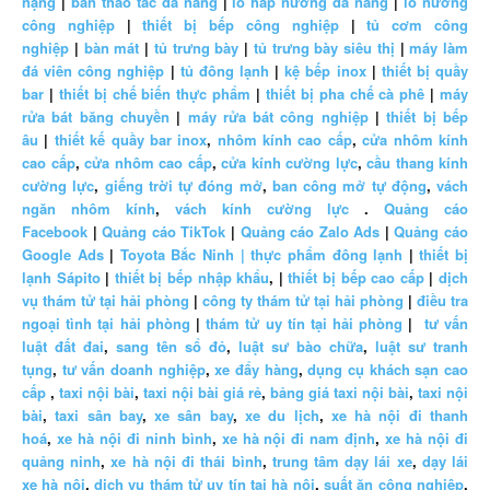
nặng
|
bàn thao tác đa năng
|
lò hấp nướng đa năng
|
lò nướng
công nghiệp
|
thiết bị bếp công nghiệp
|
tủ cơm công
nghiệp
|
bàn mát
|
tủ trưng bày
|
tủ trưng bày siêu thị
|
máy làm
đá viên công nghiệp
|
tủ đông lạnh
|
kệ bếp inox
|
thiết bị quầy
bar
|
thiết bị chế biến thực phẩm
|
thiết bị pha chế cà phê
|
máy
rửa bát băng chuyền
|
máy rửa bát công nghiệp
|
thiết bị bếp
âu
|
thiết kế quầy bar inox
,
nhôm kính cao cấp
,
cửa nhôm kính
cao cấp
,
cửa nhôm cao cấp
,
cửa kính cường lực
,
cầu thang kính
cường lực
,
giếng trời tự đóng mở
,
ban công mở tự động
,
vách
ngăn nhôm kính
,
vách kính cường lực
.
Quảng cáo
Facebook
|
Quảng cáo TikTok
|
Quảng cáo Zalo Ads
|
Quảng cáo
Google Ads
|
Toyota Bắc Ninh |
thực phẩm đông lạnh
|
thiết bị
lạnh Sápito
|
thiết bị bếp nhập khẩu
, |
thiết bị bếp cao cấp
|
dịch
vụ thám tử tại hải phòng
|
công ty thám tử tại hải phòng
|
điều tra
ngoại tình tại hải phòng
|
thám tử uy tín tại hải phòng
|
tư vấn
luật đất đai
,
sang tên sổ đỏ
,
luật sư bào chữa
,
luật sư tranh
tụng
,
tư vấn doanh nghiệp
,
xe đẩy hàng
,
dụng cụ khách sạn cao
cấp
,
taxi nội bài
,
taxi nội bài giá rẻ
,
bảng giá taxi nội bài
,
taxi nội
bài
,
taxi sân bay
,
xe sân bay
,
xe du lịch
,
xe hà nội đi thanh
hoá
,
xe hà nội đi ninh bình
,
xe hà nội đi nam định
,
xe hà nội đi
quảng ninh
,
xe hà nội đi thái bình
,
trung tâm dạy lái xe
,
dạy lái
xe hà nội
,
dịch vụ thám tử uy tín tại hà nội
,
suất ăn công nghiệp
,