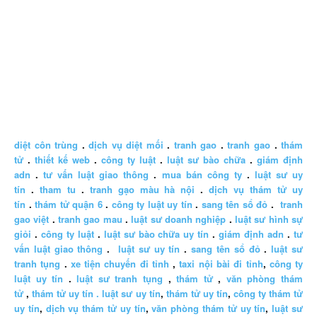
diệt côn trùng
.
dịch vụ diệt mối
.
tranh gao
.
tranh gao
.
thám
tử
.
thiết kế web
.
công ty luật
.
luật sư bào chữa
.
giám định
adn
.
tư vấn luật giao thông
.
mua bán công ty
.
luật sư uy
tín
.
tham tu
.
tranh gạo màu hà nội
.
dịch vụ thám tử uy
tín
.
thám tử quận 6
.
công ty luật uy tín
.
sang tên sổ đỏ
.
tranh
gao việt
.
tranh gao mau
.
luật sư doanh nghiệp
.
luật sư hình sự
giỏi
.
công ty luật
.
luật sư bào chữa uy tín
.
giám định adn
.
tư
vấn luật giao thông
.
luật sư uy tín
.
sang tên sổ đỏ
.
luật sư
tranh tụng
.
xe tiện chuyến đi tỉnh
,
taxi nội bài đi tỉnh
,
công ty
luật uy tín
.
luật sư tranh tụng
,
thám tử
,
văn phòng thám
tử
,
thám tử uy tín .
luật sư uy tín
,
thám tử uy tín
,
công ty thám tử
uy tín
,
dịch vụ thám tử uy tín
,
văn phòng thám tử uy tín
,
luật sư