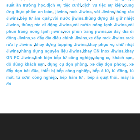
suất ăn trường học
,
dịch vụ tiệc cưới
,
dịch vụ tiệc sự kiện
,
cung
ứng thực phẩm an toàn
,
jiwins
,
rack Jiwins
,
vòi Jiwins
,
thùng rác
Jiwins
,
bếp từ âm quầy
,
vòi nước jiwins
,
thùng đựng đá giữ nhiệt
Jiwins
,
thùng rác di động Jiwins
,
vòi nước nóng lạnh Jiwins
,
vòi
phun tráng nóng lạnh jiwins
,
vòi phun tráng jiwins
,
xe đẩy đĩa di
động Jiwins,
xe đẩy đĩa điều chỉnh Jiwins
,
xe đẩy rack Jiwins
,
rack
rửa ly Jiwins
,
khay đựng topping Jiwins
,
khay phục vụ chữ nhật
Jiwins
,
thùng đựng nguyên liệu Jiwins
,
khay GN Inox Jiwins
,
khay
GN PC Jiwins
,
linh kiện bếp từ công nghiệp
,
dụng cụ khách sạn
,
đồ dùng khách sạn
,
dụng cụ dọn phòng
,
xe đẩy dọn phòng
,
xe
đẩy dọn bát đũa
,
thiết bị bếp công nghiệp
,
bếp á từ
,
tủ đông
,
tủ
mát
,
tủ cơm công nghiệp
,
bếp hầm từ
,
bếp á quạt thổi
,
máy là
đá