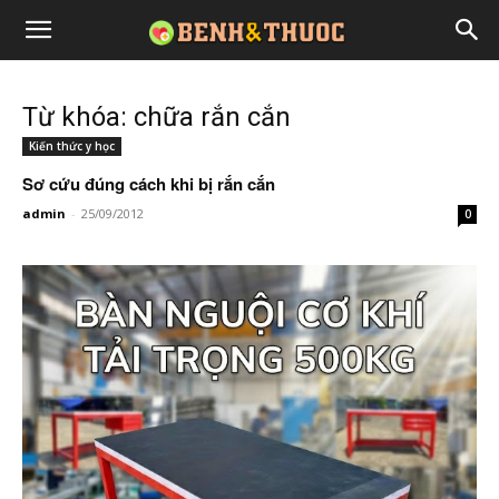
Từ khóa: chữa rắn cắn
Kiến thức y học
Sơ cứu đúng cách khi bị rắn cắn
admin
-
25/09/2012
0