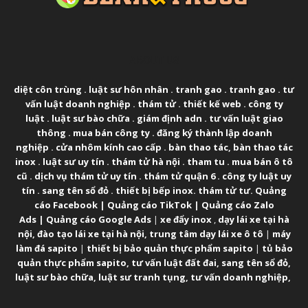
ABOUT US
diệt côn trùng
.
luật sư hôn nhân
.
tranh gao
.
tranh gao
.
tư
vấn luật doanh nghiệp
.
thám tử
.
thiết kế web
.
công ty
luật
.
luật sư bào chữa
.
giám định adn
.
tư vấn luật giao
thông
.
mua bán công ty
.
đăng ký thành lập doanh
nghiệp
.
cửa nhôm kính cao cấp
.
bàn thao tác
,
bàn thao tác
inox
.
luật sư uy tín
.
thám tử hà nội
.
tham tu
.
mua bán ô tô
cũ
.
dịch vụ thám tử uy tín
.
thám tử quận 6
.
công ty luật uy
tín
.
sang tên sổ đỏ
.
thiết bị bếp inox
.
thám tử tư
.
Quảng
cáo Facebook
|
Quảng cáo TikTok
|
Quảng cáo Zalo
Ads
|
Quảng cáo Google Ads
|
xe đẩy inox
,
dạy lái xe tại hà
nội
,
đào tạo lái xe tại hà nội
,
trung tâm dạy lái xe ô tô
|
máy
làm đá sapito
|
thiết bị bảo quản thực phẩm sapito
|
tủ bảo
quản thực phẩm sapito
,
tư vấn luật đất đai
,
sang tên sổ đỏ
,
luật sư bào chữa
,
luật sư tranh tụng
,
tư vấn doanh nghiệp
,