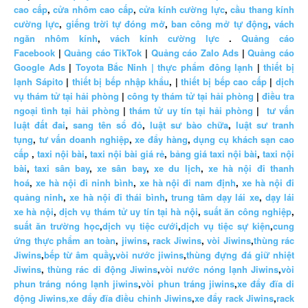
cao cấp
,
cửa nhôm cao cấp
,
cửa kính cường lực
,
cầu thang kính
cường lực
,
giếng trời tự đóng mở
,
ban công mở tự động
,
vách
ngăn nhôm kính
,
vách kính cường lực
.
Quảng cáo
Facebook
|
Quảng cáo TikTok
|
Quảng cáo Zalo Ads
|
Quảng cáo
Google Ads
|
Toyota Bắc Ninh |
thực phẩm đông lạnh
|
thiết bị
lạnh Sápito
|
thiết bị bếp nhập khẩu
, |
thiết bị bếp cao cấp
|
dịch
vụ thám tử tại hải phòng
|
công ty thám tử tại hải phòng
|
điều tra
ngoại tình tại hải phòng
|
thám tử uy tín tại hải phòng
|
tư vấn
luật đất đai
,
sang tên sổ đỏ
,
luật sư bào chữa
,
luật sư tranh
tụng
,
tư vấn doanh nghiệp
,
xe đẩy hàng
,
dụng cụ khách sạn cao
cấp
,
taxi nội bài
,
taxi nội bài giá rẻ
,
bảng giá taxi nội bài
,
taxi nội
bài
,
taxi sân bay
,
xe sân bay
,
xe du lịch
,
xe hà nội đi thanh
hoá
,
xe hà nội đi ninh bình
,
xe hà nội đi nam định
,
xe hà nội đi
quảng ninh
,
xe hà nội đi thái bình
,
trung tâm dạy lái xe
,
dạy lái
xe hà nội
,
dịch vụ thám tử uy tín tại hà nội
,
suất ăn công nghiệp
,
suất ăn trường học
,
dịch vụ tiệc cưới
,
dịch vụ tiệc sự kiện
,
cung
ứng thực phẩm an toàn
,
jiwins
,
rack Jiwins
,
vòi Jiwins
,
thùng rác
Jiwins
,
bếp từ âm quầy
,
vòi nước jiwins
,
thùng đựng đá giữ nhiệt
Jiwins
,
thùng rác di động Jiwins
,
vòi nước nóng lạnh Jiwins
,
vòi
phun tráng nóng lạnh jiwins
,
vòi phun tráng jiwins
,
xe đẩy đĩa di
động Jiwins,
xe đẩy đĩa điều chỉnh Jiwins
,
xe đẩy rack Jiwins
,
rack