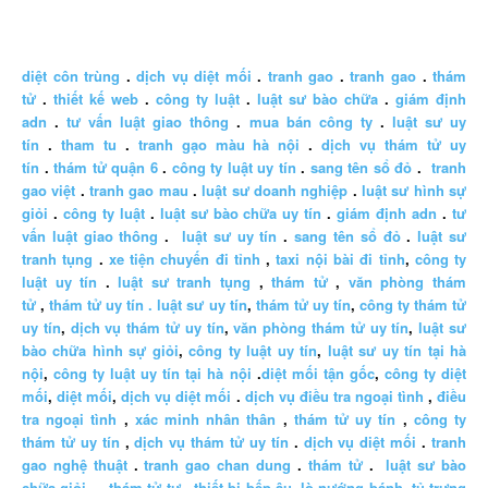
diệt côn trùng
.
dịch vụ diệt mối
.
tranh gao
.
tranh gao
.
thám
tử
.
thiết kế web
.
công ty luật
.
luật sư bào chữa
.
giám định
adn
.
tư vấn luật giao thông
.
mua bán công ty
.
luật sư uy
tín
.
tham tu
.
tranh gạo màu hà nội
.
dịch vụ thám tử uy
tín
.
thám tử quận 6
.
công ty luật uy tín
.
sang tên sổ đỏ
.
tranh
gao việt
.
tranh gao mau
.
luật sư doanh nghiệp
.
luật sư hình sự
giỏi
.
công ty luật
.
luật sư bào chữa uy tín
.
giám định adn
.
tư
vấn luật giao thông
.
luật sư uy tín
.
sang tên sổ đỏ
.
luật sư
tranh tụng
.
xe tiện chuyến đi tỉnh
,
taxi nội bài đi tỉnh
,
công ty
luật uy tín
.
luật sư tranh tụng
,
thám tử
,
văn phòng thám
tử
,
thám tử uy tín .
luật sư uy tín
,
thám tử uy tín
,
công ty thám tử
uy tín
,
dịch vụ thám tử uy tín
,
văn phòng thám tử uy tín
,
luật sư
bào chữa hình sự giỏi
,
công ty luật uy tín
,
luật sư uy tín tại hà
nội
,
công ty luật uy tín tại hà nội
.
diệt mối tận gốc
,
công ty diệt
mối
,
diệt mối
,
dịch vụ diệt mối
.
dịch vụ điều tra ngoại tình
,
điều
tra ngoại tình
,
xác minh nhân thân
,
thám tử uy tín
,
công ty
thám tử uy tín
,
dịch vụ thám tử uy tín
.
dịch vụ diệt mối
.
tranh
gao nghệ thuật
.
tranh gao chan dung
.
thám tử
.
luật sư bào
chữa giỏi
.
thám tử tư
.
thiết bị bếp âu
,
lò nướng bánh
,
tủ trưng