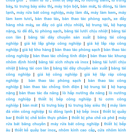
bày
,
tủ trưng bày siêu thị
,
máy trộn bột
,
bàn mát
,
tủ đông
,
tủ làm
lạnh
,
máy rửa bát công nghiệp
,
máy làm đá
,
máy làm kem
,
máy
làm kem tươi
,
bàn thao tác
,
bàn thao tác phòng sạch
,
xe đẩy
hàng nhà máy
,
xe đẩy có giá chịu nhiệt
,
kệ trung tải
,
kệ hạng
nặng
,
tủ để đồ
,
tủ phòng sạch
,
băng tải lưới chịu nhiệt
|
băng tải
con lăn
|
băng tải dây chuyền sản xuất
|
băng tải công
nghiệp
|
giá kệ lắp ghép công nghiệp
|
giá kệ lắp ráp công
nghiệp
|
giá kệ kho hàng
|
bàn thao tác phòng sạch
|
bàn thao tác
công nghiệp
|
bàn thao tác chống tĩnh điện
|
bàn thao tác khung
nhôm định hình
|
băng tải xích nhựa và inox
|
băng tải lưới chịu
nhiệt
|
băng tải con lăn
|
băng tải dây chuyền sản xuất
|
băng tải
công nghiệp
|
giá kệ công nghiệp
|
giá kệ lắp ráp công
nghiệp
|
bàn thao tác phòng sạch
|
bàn thao tác công
nghiệp
|
bàn thao tác chống tĩnh điện
|
kệ trung tải
|
kệ hạng
nặng
|
bàn thao tác đa năng
|
lò hấp nướng đa năng
|
lò nướng
công nghiệp
|
thiết bị bếp công nghiệp
|
tủ cơm công
nghiệp
|
bàn mát
|
tủ trưng bày
|
tủ trưng bày siêu thị
|
máy làm
đá viên công nghiệp
|
tủ đông lạnh
|
kệ bếp inox
|
thiết bị quầy
bar
|
thiết bị chế biến thực phẩm
|
thiết bị pha chế cà phê
|
máy
rửa bát băng chuyền
|
máy rửa bát công nghiệp
|
thiết bị bếp
âu
|
thiết kế quầy bar inox
,
nhôm kính cao cấp
,
cửa nhôm kính