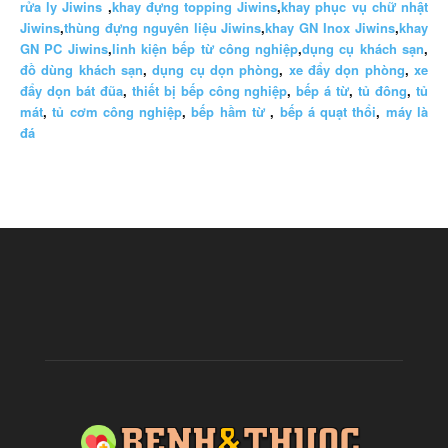
rửa ly Jiwins
,
khay đựng topping Jiwins
,
khay phục vụ chữ nhật
Jiwins
,
thùng đựng nguyên liệu Jiwins
,
khay GN Inox Jiwins
,
khay
GN PC Jiwins
,
linh kiện bếp từ công nghiệp
,
dụng cụ khách sạn
,
đồ dùng khách sạn
,
dụng cụ dọn phòng
,
xe đẩy dọn phòng
,
xe
đẩy dọn bát đũa
,
thiết bị bếp công nghiệp
,
bếp á từ
,
tủ đông
,
tủ
mát
,
tủ cơm công nghiệp
,
bếp hầm từ
,
bếp á quạt thổi
,
máy là
đá