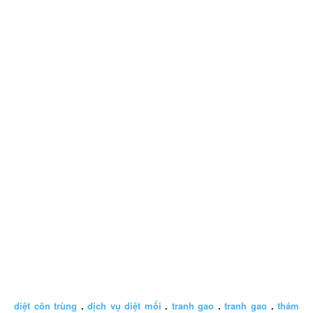
diệt côn trùng
.
dịch vụ diệt mối
.
tranh gao
.
tranh gao
.
thám