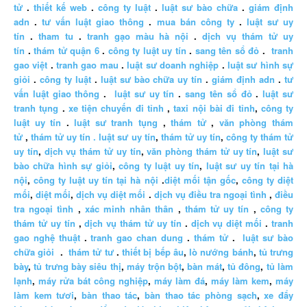
tử
.
thiết kế web
.
công ty luật
.
luật sư bào chữa
.
giám định
adn
.
tư vấn luật giao thông
.
mua bán công ty
.
luật sư uy
tín
.
tham tu
.
tranh gạo màu hà nội
.
dịch vụ thám tử uy
tín
.
thám tử quận 6
.
công ty luật uy tín
.
sang tên sổ đỏ
.
tranh
gao việt
.
tranh gao mau
.
luật sư doanh nghiệp
.
luật sư hình sự
giỏi
.
công ty luật
.
luật sư bào chữa uy tín
.
giám định adn
.
tư
vấn luật giao thông
.
luật sư uy tín
.
sang tên sổ đỏ
.
luật sư
tranh tụng
.
xe tiện chuyến đi tỉnh
,
taxi nội bài đi tỉnh
,
công ty
luật uy tín
.
luật sư tranh tụng
,
thám tử
,
văn phòng thám
tử
,
thám tử uy tín .
luật sư uy tín
,
thám tử uy tín
,
công ty thám tử
uy tín
,
dịch vụ thám tử uy tín
,
văn phòng thám tử uy tín
,
luật sư
bào chữa hình sự giỏi
,
công ty luật uy tín
,
luật sư uy tín tại hà
nội
,
công ty luật uy tín tại hà nội
.
diệt mối tận gốc
,
công ty diệt
mối
,
diệt mối
,
dịch vụ diệt mối
.
dịch vụ điều tra ngoại tình
,
điều
tra ngoại tình
,
xác minh nhân thân
,
thám tử uy tín
,
công ty
thám tử uy tín
,
dịch vụ thám tử uy tín
.
dịch vụ diệt mối
.
tranh
gao nghệ thuật
.
tranh gao chan dung
.
thám tử
.
luật sư bào
chữa giỏi
.
thám tử tư
.
thiết bị bếp âu
,
lò nướng bánh
,
tủ trưng
bày
,
tủ trưng bày siêu thị
,
máy trộn bột
,
bàn mát
,
tủ đông
,
tủ làm
lạnh
,
máy rửa bát công nghiệp
,
máy làm đá
,
máy làm kem
,
máy
làm kem tươi
,
bàn thao tác
,
bàn thao tác phòng sạch
,
xe đẩy