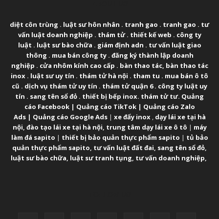
ABOUT US
diệt côn trùng
.
luật sư hôn nhân
.
tranh gao
.
tranh gao
.
tư
vấn luật doanh nghiệp
.
thám tử
.
thiết kế web
.
công ty
luật
.
luật sư bào chữa
.
giám định adn
.
tư vấn luật giao
thông
.
mua bán công ty
.
đăng ký thành lập doanh
nghiệp
.
cửa nhôm kính cao cấp
.
bàn thao tác
,
bàn thao tác
inox
.
luật sư uy tín
.
thám tử hà nội
.
tham tu
.
mua bán ô tô
cũ
.
dịch vụ thám tử uy tín
.
thám tử quận 6
.
công ty luật uy
tín
.
sang tên sổ đỏ
.
thiết bị bếp inox
.
thám tử tư
.
Quảng
cáo Facebook
|
Quảng cáo TikTok
|
Quảng cáo Zalo
Ads
|
Quảng cáo Google Ads
|
xe đẩy inox
,
dạy lái xe tại hà
nội
,
đào tạo lái xe tại hà nội
,
trung tâm dạy lái xe ô tô
|
máy
làm đá sapito
|
thiết bị bảo quản thực phẩm sapito
|
tủ bảo
quản thực phẩm sapito
,
tư vấn luật đất đai
,
sang tên sổ đỏ
,
luật sư bào chữa
,
luật sư tranh tụng
,
tư vấn doanh nghiệp
,
FOLLOW US