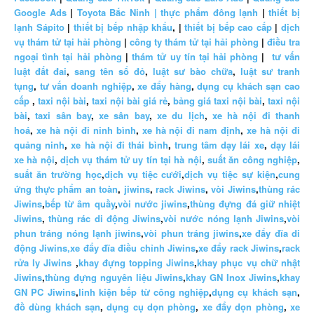
Google Ads
|
Toyota Bắc Ninh |
thực phẩm đông lạnh
|
thiết bị
lạnh Sápito
|
thiết bị bếp nhập khẩu
, |
thiết bị bếp cao cấp
|
dịch
vụ thám tử tại hải phòng
|
công ty thám tử tại hải phòng
|
điều tra
ngoại tình tại hải phòng
|
thám tử uy tín tại hải phòng
|
tư vấn
luật đất đai
,
sang tên sổ đỏ
,
luật sư bào chữa
,
luật sư tranh
tụng
,
tư vấn doanh nghiệp
,
xe đẩy hàng
,
dụng cụ khách sạn cao
cấp
,
taxi nội bài
,
taxi nội bài giá rẻ
,
bảng giá taxi nội bài
,
taxi nội
bài
,
taxi sân bay
,
xe sân bay
,
xe du lịch
,
xe hà nội đi thanh
hoá
,
xe hà nội đi ninh bình
,
xe hà nội đi nam định
,
xe hà nội đi
quảng ninh
,
xe hà nội đi thái bình
,
trung tâm dạy lái xe
,
dạy lái
xe hà nội
,
dịch vụ thám tử uy tín tại hà nội
,
suất ăn công nghiệp
,
suất ăn trường học
,
dịch vụ tiệc cưới
,
dịch vụ tiệc sự kiện
,
cung
ứng thực phẩm an toàn
,
jiwins
,
rack Jiwins
,
vòi Jiwins
,
thùng rác
Jiwins
,
bếp từ âm quầy
,
vòi nước jiwins
,
thùng đựng đá giữ nhiệt
Jiwins
,
thùng rác di động Jiwins
,
vòi nước nóng lạnh Jiwins
,
vòi
phun tráng nóng lạnh jiwins
,
vòi phun tráng jiwins
,
xe đẩy đĩa di
động Jiwins,
xe đẩy đĩa điều chỉnh Jiwins
,
xe đẩy rack Jiwins
,
rack
rửa ly Jiwins
,
khay đựng topping Jiwins
,
khay phục vụ chữ nhật
Jiwins
,
thùng đựng nguyên liệu Jiwins
,
khay GN Inox Jiwins
,
khay
GN PC Jiwins
,
linh kiện bếp từ công nghiệp
,
dụng cụ khách sạn
,
đồ dùng khách sạn
,
dụng cụ dọn phòng
,
xe đẩy dọn phòng
,
xe