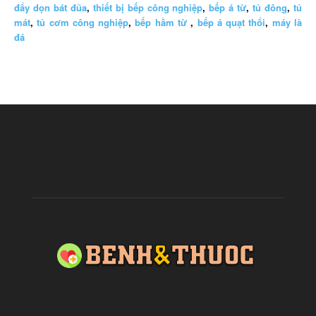
đẩy dọn bát đũa
,
thiết bị bếp công nghiệp
,
bếp á từ
,
tủ đông
,
tủ
mát
,
tủ cơm công nghiệp
,
bếp hầm từ
,
bếp á quạt thổi
,
máy là
đá