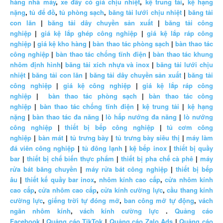
hàng nhà máy
,
xe đẩy có giá chịu nhiệt
,
kệ trung tải
,
kệ hạng
nặng
,
tủ để đồ
,
tủ phòng sạch
,
băng tải lưới chịu nhiệt
|
băng tải
con lăn
|
băng tải dây chuyền sản xuất
|
băng tải công
nghiệp
|
giá kệ lắp ghép công nghiệp
|
giá kệ lắp ráp công
nghiệp
|
giá kệ kho hàng
|
bàn thao tác phòng sạch
|
bàn thao tác
công nghiệp
|
bàn thao tác chống tĩnh điện
|
bàn thao tác khung
nhôm định hình
|
băng tải xích nhựa và inox
|
băng tải lưới chịu
nhiệt
|
băng tải con lăn
|
băng tải dây chuyền sản xuất
|
băng tải
công nghiệp
|
giá kệ công nghiệp
|
giá kệ lắp ráp công
nghiệp
|
bàn thao tác phòng sạch
|
bàn thao tác công
nghiệp
|
bàn thao tác chống tĩnh điện
|
kệ trung tải
|
kệ hạng
nặng
|
bàn thao tác đa năng
|
lò hấp nướng đa năng
|
lò nướng
công nghiệp
|
thiết bị bếp công nghiệp
|
tủ cơm công
nghiệp
|
bàn mát
|
tủ trưng bày
|
tủ trưng bày siêu thị
|
máy làm
đá viên công nghiệp
|
tủ đông lạnh
|
kệ bếp inox
|
thiết bị quầy
bar
|
thiết bị chế biến thực phẩm
|
thiết bị pha chế cà phê
|
máy
rửa bát băng chuyền
|
máy rửa bát công nghiệp
|
thiết bị bếp
âu
|
thiết kế quầy bar inox
,
nhôm kính cao cấp
,
cửa nhôm kính
cao cấp
,
cửa nhôm cao cấp
,
cửa kính cường lực
,
cầu thang kính
cường lực
,
giếng trời tự đóng mở
,
ban công mở tự động
,
vách
ngăn nhôm kính
,
vách kính cường lực
.
Quảng cáo
Facebook
|
Quảng cáo TikTok
|
Quảng cáo Zalo Ads
|
Quảng cáo