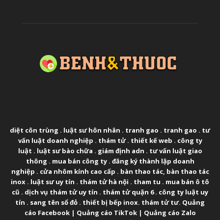
ABOUT US
diệt côn trùng
.
luật sư hôn nhân
.
tranh gao
.
tranh gao
.
tư
vấn luật doanh nghiệp
.
thám tử
.
thiết kế web
.
công ty
luật
.
luật sư bào chữa
.
giám định adn
.
tư vấn luật giao
thông
.
mua bán công ty
.
đăng ký thành lập doanh
nghiệp
.
cửa nhôm kính cao cấp
.
bàn thao tác
,
bàn thao tác
inox
.
luật sư uy tín
.
thám tử hà nội
.
tham tu
.
mua bán ô tô
cũ
.
dịch vụ thám tử uy tín
.
thám tử quận 6
.
công ty luật uy
tín
.
sang tên sổ đỏ
.
thiết bị bếp inox
.
thám tử tư
.
Quảng
cáo Facebook
|
Quảng cáo TikTok
|
Quảng cáo Zalo