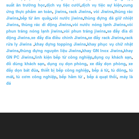
suất ăn trường học
,
dịch vụ tiệc cưới
,
dịch vụ tiệc sự kiện
,
cung
ứng thực phẩm an toàn
,
jiwins
,
rack Jiwins
,
vòi Jiwins
,
thùng rác
Jiwins
,
bếp từ âm quầy
,
vòi nước jiwins
,
thùng đựng đá giữ nhiệt
Jiwins
,
thùng rác di động Jiwins
,
vòi nước nóng lạnh Jiwins
,
vòi
phun tráng nóng lạnh jiwins
,
vòi phun tráng jiwins
,
xe đẩy đĩa di
động Jiwins,
xe đẩy đĩa điều chỉnh Jiwins
,
xe đẩy rack Jiwins
,
rack
rửa ly Jiwins
,
khay đựng topping Jiwins
,
khay phục vụ chữ nhật
Jiwins
,
thùng đựng nguyên liệu Jiwins
,
khay GN Inox Jiwins
,
khay
GN PC Jiwins
,
linh kiện bếp từ công nghiệp
,
dụng cụ khách sạn
,
đồ dùng khách sạn
,
dụng cụ dọn phòng
,
xe đẩy dọn phòng
,
xe
đẩy dọn bát đũa
,
thiết bị bếp công nghiệp
,
bếp á từ
,
tủ đông
,
tủ
mát
,
tủ cơm công nghiệp
,
bếp hầm từ
,
bếp á quạt thổi
,
máy là
đá