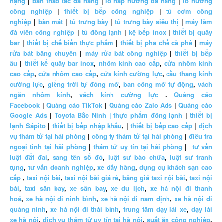
nặng
|
bàn thao tác đa năng
|
lò hấp nướng đa năng
|
lò nướng
công nghiệp
|
thiết bị bếp công nghiệp
|
tủ cơm công
nghiệp
|
bàn mát
|
tủ trưng bày
|
tủ trưng bày siêu thị
|
máy làm
đá viên công nghiệp
|
tủ đông lạnh
|
kệ bếp inox
|
thiết bị quầy
bar
|
thiết bị chế biến thực phẩm
|
thiết bị pha chế cà phê
|
máy
rửa bát băng chuyền
|
máy rửa bát công nghiệp
|
thiết bị bếp
âu
|
thiết kế quầy bar inox
,
nhôm kính cao cấp
,
cửa nhôm kính
cao cấp
,
cửa nhôm cao cấp
,
cửa kính cường lực
,
cầu thang kính
cường lực
,
giếng trời tự đóng mở
,
ban công mở tự động
,
vách
ngăn nhôm kính
,
vách kính cường lực
.
Quảng cáo
Facebook
|
Quảng cáo TikTok
|
Quảng cáo Zalo Ads
|
Quảng cáo
Google Ads
|
Toyota Bắc Ninh |
thực phẩm đông lạnh
|
thiết bị
lạnh Sápito
|
thiết bị bếp nhập khẩu
, |
thiết bị bếp cao cấp
|
dịch
vụ thám tử tại hải phòng
|
công ty thám tử tại hải phòng
|
điều tra
ngoại tình tại hải phòng
|
thám tử uy tín tại hải phòng
|
tư vấn
luật đất đai
,
sang tên sổ đỏ
,
luật sư bào chữa
,
luật sư tranh
tụng
,
tư vấn doanh nghiệp
,
xe đẩy hàng
,
dụng cụ khách sạn cao
cấp
,
taxi nội bài
,
taxi nội bài giá rẻ
,
bảng giá taxi nội bài
,
taxi nội
bài
,
taxi sân bay
,
xe sân bay
,
xe du lịch
,
xe hà nội đi thanh
hoá
,
xe hà nội đi ninh bình
,
xe hà nội đi nam định
,
xe hà nội đi
quảng ninh
,
xe hà nội đi thái bình
,
trung tâm dạy lái xe
,
dạy lái
xe hà nội
,
dịch vụ thám tử uy tín tại hà nội
,
suất ăn công nghiệp
,