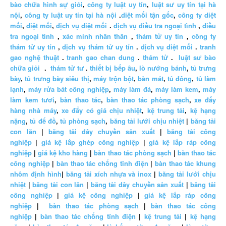
bào chữa hình sự giỏi
,
công ty luật uy tín
,
luật sư uy tín tại hà
nội
,
công ty luật uy tín tại hà nội
.
diệt mối tận gốc
,
công ty diệt
mối
,
diệt mối
,
dịch vụ diệt mối
.
dịch vụ điều tra ngoại tình
,
điều
tra ngoại tình
,
xác minh nhân thân
,
thám tử uy tín
,
công ty
thám tử uy tín
,
dịch vụ thám tử uy tín
.
dịch vụ diệt mối
.
tranh
gao nghệ thuật
.
tranh gao chan dung
.
thám tử
.
luật sư bào
chữa giỏi
.
thám tử tư
.
thiết bị bếp âu
,
lò nướng bánh
,
tủ trưng
bày
,
tủ trưng bày siêu thị
,
máy trộn bột
,
bàn mát
,
tủ đông
,
tủ làm
lạnh
,
máy rửa bát công nghiệp
,
máy làm đá
,
máy làm kem
,
máy
làm kem tươi
,
bàn thao tác
,
bàn thao tác phòng sạch
,
xe đẩy
hàng nhà máy
,
xe đẩy có giá chịu nhiệt
,
kệ trung tải
,
kệ hạng
nặng
,
tủ để đồ
,
tủ phòng sạch
,
băng tải lưới chịu nhiệt
|
băng tải
con lăn
|
băng tải dây chuyền sản xuất
|
băng tải công
nghiệp
|
giá kệ lắp ghép công nghiệp
|
giá kệ lắp ráp công
nghiệp
|
giá kệ kho hàng
|
bàn thao tác phòng sạch
|
bàn thao tác
công nghiệp
|
bàn thao tác chống tĩnh điện
|
bàn thao tác khung
nhôm định hình
|
băng tải xích nhựa và inox
|
băng tải lưới chịu
nhiệt
|
băng tải con lăn
|
băng tải dây chuyền sản xuất
|
băng tải
công nghiệp
|
giá kệ công nghiệp
|
giá kệ lắp ráp công
nghiệp
|
bàn thao tác phòng sạch
|
bàn thao tác công
nghiệp
|
bàn thao tác chống tĩnh điện
|
kệ trung tải
|
kệ hạng