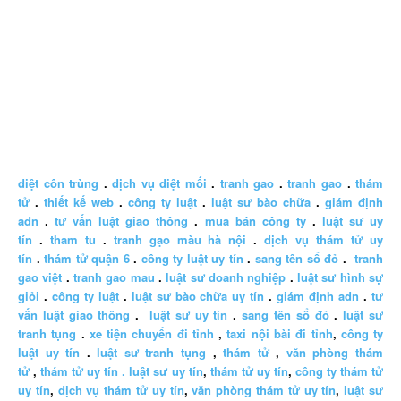
diệt côn trùng
.
dịch vụ diệt mối
.
tranh gao
.
tranh gao
.
thám
tử
.
thiết kế web
.
công ty luật
.
luật sư bào chữa
.
giám định
adn
.
tư vấn luật giao thông
.
mua bán công ty
.
luật sư uy
tín
.
tham tu
.
tranh gạo màu hà nội
.
dịch vụ thám tử uy
tín
.
thám tử quận 6
.
công ty luật uy tín
.
sang tên sổ đỏ
.
tranh
gao việt
.
tranh gao mau
.
luật sư doanh nghiệp
.
luật sư hình sự
giỏi
.
công ty luật
.
luật sư bào chữa uy tín
.
giám định adn
.
tư
vấn luật giao thông
.
luật sư uy tín
.
sang tên sổ đỏ
.
luật sư
tranh tụng
.
xe tiện chuyến đi tỉnh
,
taxi nội bài đi tỉnh
,
công ty
luật uy tín
.
luật sư tranh tụng
,
thám tử
,
văn phòng thám
tử
,
thám tử uy tín .
luật sư uy tín
,
thám tử uy tín
,
công ty thám tử
uy tín
,
dịch vụ thám tử uy tín
,
văn phòng thám tử uy tín
,
luật sư