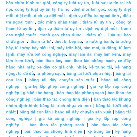
bào chữa hình sự giỏi
,
công ty luật uy tín
,
luật sư uy tín tại hà
nội
,
công ty luật uy tín tại hà nội
.
diệt mối tận gốc
,
công ty diệt
mối
,
diệt mối
,
dịch vụ diệt mối
.
dịch vụ điều tra ngoại tình
,
điều
tra ngoại tình
,
xác minh nhân thân
,
thám tử uy tín
,
công ty
thám tử uy tín
,
dịch vụ thám tử uy tín
.
dịch vụ diệt mối
.
tranh
gao nghệ thuật
.
tranh gao chan dung
.
thám tử
.
luật sư bào
chữa giỏi
.
thám tử tư
.
thiết bị bếp âu
,
lò nướng bánh
,
tủ trưng
bày
,
tủ trưng bày siêu thị
,
máy trộn bột
,
bàn mát
,
tủ đông
,
tủ làm
lạnh
,
máy rửa bát công nghiệp
,
máy làm đá
,
máy làm kem
,
máy
làm kem tươi
,
bàn thao tác
,
bàn thao tác phòng sạch
,
xe đẩy
hàng nhà máy
,
xe đẩy có giá chịu nhiệt
,
kệ trung tải
,
kệ hạng
nặng
,
tủ để đồ
,
tủ phòng sạch
,
băng tải lưới chịu nhiệt
|
băng tải
con lăn
|
băng tải dây chuyền sản xuất
|
băng tải công
nghiệp
|
giá kệ lắp ghép công nghiệp
|
giá kệ lắp ráp công
nghiệp
|
giá kệ kho hàng
|
bàn thao tác phòng sạch
|
bàn thao tác
công nghiệp
|
bàn thao tác chống tĩnh điện
|
bàn thao tác khung
nhôm định hình
|
băng tải xích nhựa và inox
|
băng tải lưới chịu
nhiệt
|
băng tải con lăn
|
băng tải dây chuyền sản xuất
|
băng tải
công nghiệp
|
giá kệ công nghiệp
|
giá kệ lắp ráp công
nghiệp
|
bàn thao tác phòng sạch
|
bàn thao tác công
nghiệp
|
bàn thao tác chống tĩnh điện
|
kệ trung tải
|
kệ hạng