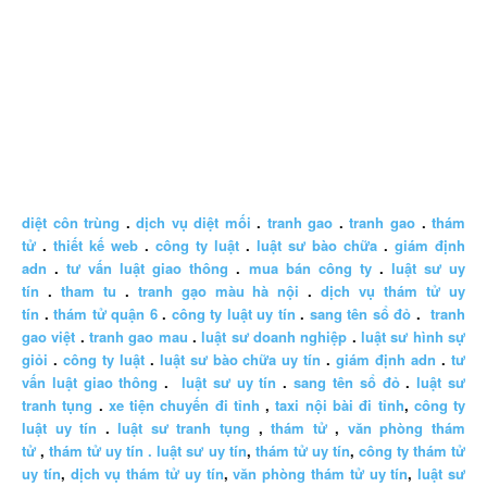
diệt côn trùng
.
dịch vụ diệt mối
.
tranh gao
.
tranh gao
.
thám
tử
.
thiết kế web
.
công ty luật
.
luật sư bào chữa
.
giám định
adn
.
tư vấn luật giao thông
.
mua bán công ty
.
luật sư uy
tín
.
tham tu
.
tranh gạo màu hà nội
.
dịch vụ thám tử uy
tín
.
thám tử quận 6
.
công ty luật uy tín
.
sang tên sổ đỏ
.
tranh
gao việt
.
tranh gao mau
.
luật sư doanh nghiệp
.
luật sư hình sự
giỏi
.
công ty luật
.
luật sư bào chữa uy tín
.
giám định adn
.
tư
vấn luật giao thông
.
luật sư uy tín
.
sang tên sổ đỏ
.
luật sư
tranh tụng
.
xe tiện chuyến đi tỉnh
,
taxi nội bài đi tỉnh
,
công ty
luật uy tín
.
luật sư tranh tụng
,
thám tử
,
văn phòng thám
tử
,
thám tử uy tín .
luật sư uy tín
,
thám tử uy tín
,
công ty thám tử
uy tín
,
dịch vụ thám tử uy tín
,
văn phòng thám tử uy tín
,
luật sư