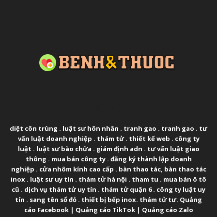
ABOUT US
diệt côn trùng
.
luật sư hôn nhân
.
tranh gao
.
tranh gao
.
tư
vấn luật doanh nghiệp
.
thám tử
.
thiết kế web
.
công ty
luật
.
luật sư bào chữa
.
giám định adn
.
tư vấn luật giao
thông
.
mua bán công ty
.
đăng ký thành lập doanh
nghiệp
.
cửa nhôm kính cao cấp
.
bàn thao tác
,
bàn thao tác
inox
.
luật sư uy tín
.
thám tử hà nội
.
tham tu
.
mua bán ô tô
cũ
.
dịch vụ thám tử uy tín
.
thám tử quận 6
.
công ty luật uy
tín
.
sang tên sổ đỏ
.
thiết bị bếp inox
.
thám tử tư
.
Quảng
cáo Facebook
|
Quảng cáo TikTok
|
Quảng cáo Zalo