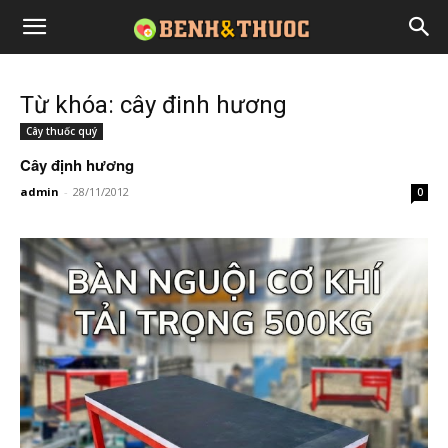
Từ khóa: cây đinh hương
Cây thuốc quý
Cây định hương
admin
-
28/11/2012
0