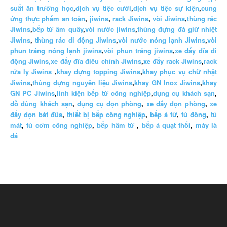
suất ăn trường học
,
dịch vụ tiệc cưới
,
dịch vụ tiệc sự kiện
,
cung
ứng thực phẩm an toàn
,
jiwins
,
rack Jiwins
,
vòi Jiwins
,
thùng rác
Jiwins
,
bếp từ âm quầy
,
vòi nước jiwins
,
thùng đựng đá giữ nhiệt
Jiwins
,
thùng rác di động Jiwins
,
vòi nước nóng lạnh Jiwins
,
vòi
phun tráng nóng lạnh jiwins
,
vòi phun tráng jiwins
,
xe đẩy đĩa di
động Jiwins,
xe đẩy đĩa điều chỉnh Jiwins
,
xe đẩy rack Jiwins
,
rack
rửa ly Jiwins
,
khay đựng topping Jiwins
,
khay phục vụ chữ nhật
Jiwins
,
thùng đựng nguyên liệu Jiwins
,
khay GN Inox Jiwins
,
khay
GN PC Jiwins
,
linh kiện bếp từ công nghiệp
,
dụng cụ khách sạn
,
đồ dùng khách sạn
,
dụng cụ dọn phòng
,
xe đẩy dọn phòng
,
xe
đẩy dọn bát đũa
,
thiết bị bếp công nghiệp
,
bếp á từ
,
tủ đông
,
tủ
mát
,
tủ cơm công nghiệp
,
bếp hầm từ
,
bếp á quạt thổi
,
máy là
đá