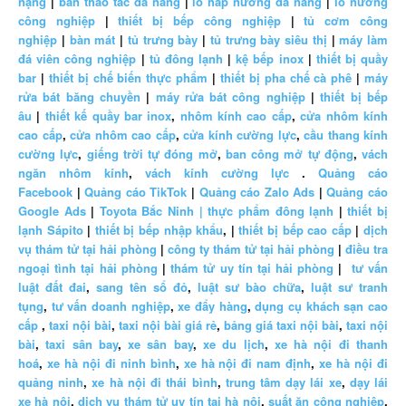
nặng
|
bàn thao tác đa năng
|
lò hấp nướng đa năng
|
lò nướng
công nghiệp
|
thiết bị bếp công nghiệp
|
tủ cơm công
nghiệp
|
bàn mát
|
tủ trưng bày
|
tủ trưng bày siêu thị
|
máy làm
đá viên công nghiệp
|
tủ đông lạnh
|
kệ bếp inox
|
thiết bị quầy
bar
|
thiết bị chế biến thực phẩm
|
thiết bị pha chế cà phê
|
máy
rửa bát băng chuyền
|
máy rửa bát công nghiệp
|
thiết bị bếp
âu
|
thiết kế quầy bar inox
,
nhôm kính cao cấp
,
cửa nhôm kính
cao cấp
,
cửa nhôm cao cấp
,
cửa kính cường lực
,
cầu thang kính
cường lực
,
giếng trời tự đóng mở
,
ban công mở tự động
,
vách
ngăn nhôm kính
,
vách kính cường lực
.
Quảng cáo
Facebook
|
Quảng cáo TikTok
|
Quảng cáo Zalo Ads
|
Quảng cáo
Google Ads
|
Toyota Bắc Ninh |
thực phẩm đông lạnh
|
thiết bị
lạnh Sápito
|
thiết bị bếp nhập khẩu
, |
thiết bị bếp cao cấp
|
dịch
vụ thám tử tại hải phòng
|
công ty thám tử tại hải phòng
|
điều tra
ngoại tình tại hải phòng
|
thám tử uy tín tại hải phòng
|
tư vấn
luật đất đai
,
sang tên sổ đỏ
,
luật sư bào chữa
,
luật sư tranh
tụng
,
tư vấn doanh nghiệp
,
xe đẩy hàng
,
dụng cụ khách sạn cao
cấp
,
taxi nội bài
,
taxi nội bài giá rẻ
,
bảng giá taxi nội bài
,
taxi nội
bài
,
taxi sân bay
,
xe sân bay
,
xe du lịch
,
xe hà nội đi thanh
hoá
,
xe hà nội đi ninh bình
,
xe hà nội đi nam định
,
xe hà nội đi
quảng ninh
,
xe hà nội đi thái bình
,
trung tâm dạy lái xe
,
dạy lái
xe hà nội
,
dịch vụ thám tử uy tín tại hà nội
,
suất ăn công nghiệp
,