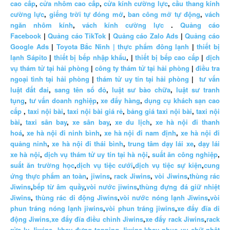
cao cấp
,
cửa nhôm cao cấp
,
cửa kính cường lực
,
cầu thang kính
cường lực
,
giếng trời tự đóng mở
,
ban công mở tự động
,
vách
ngăn nhôm kính
,
vách kính cường lực
.
Quảng cáo
Facebook
|
Quảng cáo TikTok
|
Quảng cáo Zalo Ads
|
Quảng cáo
Google Ads
|
Toyota Bắc Ninh |
thực phẩm đông lạnh
|
thiết bị
lạnh Sápito
|
thiết bị bếp nhập khẩu
, |
thiết bị bếp cao cấp
|
dịch
vụ thám tử tại hải phòng
|
công ty thám tử tại hải phòng
|
điều tra
ngoại tình tại hải phòng
|
thám tử uy tín tại hải phòng
|
tư vấn
luật đất đai
,
sang tên sổ đỏ
,
luật sư bào chữa
,
luật sư tranh
tụng
,
tư vấn doanh nghiệp
,
xe đẩy hàng
,
dụng cụ khách sạn cao
cấp
,
taxi nội bài
,
taxi nội bài giá rẻ
,
bảng giá taxi nội bài
,
taxi nội
bài
,
taxi sân bay
,
xe sân bay
,
xe du lịch
,
xe hà nội đi thanh
hoá
,
xe hà nội đi ninh bình
,
xe hà nội đi nam định
,
xe hà nội đi
quảng ninh
,
xe hà nội đi thái bình
,
trung tâm dạy lái xe
,
dạy lái
xe hà nội
,
dịch vụ thám tử uy tín tại hà nội
,
suất ăn công nghiệp
,
suất ăn trường học
,
dịch vụ tiệc cưới
,
dịch vụ tiệc sự kiện
,
cung
ứng thực phẩm an toàn
,
jiwins
,
rack Jiwins
,
vòi Jiwins
,
thùng rác
Jiwins
,
bếp từ âm quầy
,
vòi nước jiwins
,
thùng đựng đá giữ nhiệt
Jiwins
,
thùng rác di động Jiwins
,
vòi nước nóng lạnh Jiwins
,
vòi
phun tráng nóng lạnh jiwins
,
vòi phun tráng jiwins
,
xe đẩy đĩa di
động Jiwins,
xe đẩy đĩa điều chỉnh Jiwins
,
xe đẩy rack Jiwins
,
rack
rửa ly Jiwins
,
khay đựng topping Jiwins
,
khay phục vụ chữ nhật