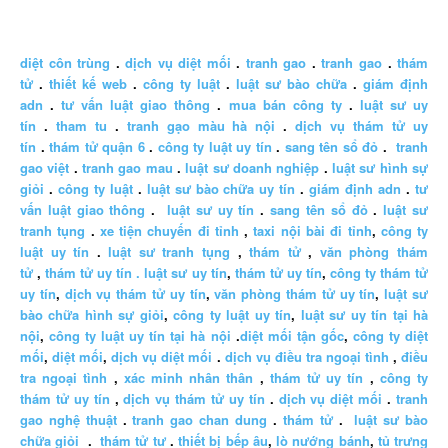
diệt côn trùng
.
dịch vụ diệt mối
.
tranh gao
.
tranh gao
.
thám
tử
.
thiết kế web
.
công ty luật
.
luật sư bào chữa
.
giám định
adn
.
tư vấn luật giao thông
.
mua bán công ty
.
luật sư uy
tín
.
tham tu
.
tranh gạo màu hà nội
.
dịch vụ thám tử uy
tín
.
thám tử quận 6
.
công ty luật uy tín
.
sang tên sổ đỏ
.
tranh
gao việt
.
tranh gao mau
.
luật sư doanh nghiệp
.
luật sư hình sự
giỏi
.
công ty luật
.
luật sư bào chữa uy tín
.
giám định adn
.
tư
vấn luật giao thông
.
luật sư uy tín
.
sang tên sổ đỏ
.
luật sư
tranh tụng
.
xe tiện chuyến đi tỉnh
,
taxi nội bài đi tỉnh
,
công ty
luật uy tín
.
luật sư tranh tụng
,
thám tử
,
văn phòng thám
tử
,
thám tử uy tín .
luật sư uy tín
,
thám tử uy tín
,
công ty thám tử
uy tín
,
dịch vụ thám tử uy tín
,
văn phòng thám tử uy tín
,
luật sư
bào chữa hình sự giỏi
,
công ty luật uy tín
,
luật sư uy tín tại hà
nội
,
công ty luật uy tín tại hà nội
.
diệt mối tận gốc
,
công ty diệt
mối
,
diệt mối
,
dịch vụ diệt mối
.
dịch vụ điều tra ngoại tình
,
điều
tra ngoại tình
,
xác minh nhân thân
,
thám tử uy tín
,
công ty
thám tử uy tín
,
dịch vụ thám tử uy tín
.
dịch vụ diệt mối
.
tranh
gao nghệ thuật
.
tranh gao chan dung
.
thám tử
.
luật sư bào
chữa giỏi
.
thám tử tư
.
thiết bị bếp âu
,
lò nướng bánh
,
tủ trưng