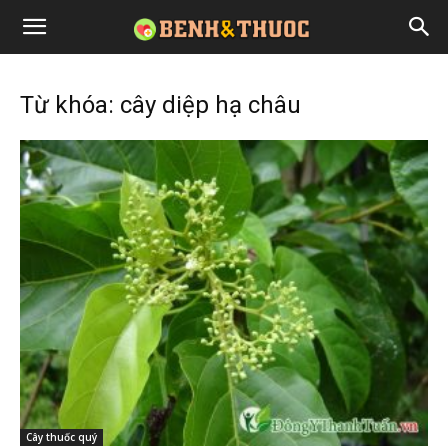
Từ khóa: cây diệp hạ châu
Cây thuốc quý