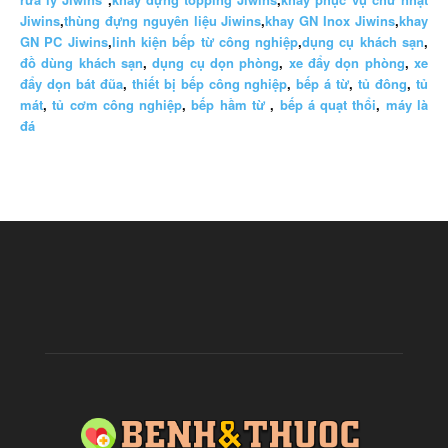
Jiwins
,
thùng đựng nguyên liệu Jiwins
,
khay GN Inox Jiwins
,
khay
GN PC Jiwins
,
linh kiện bếp từ công nghiệp
,
dụng cụ khách sạn
,
đồ dùng khách sạn
,
dụng cụ dọn phòng
,
xe đẩy dọn phòng
,
xe
đẩy dọn bát đũa
,
thiết bị bếp công nghiệp
,
bếp á từ
,
tủ đông
,
tủ
mát
,
tủ cơm công nghiệp
,
bếp hầm từ
,
bếp á quạt thổi
,
máy là
đá