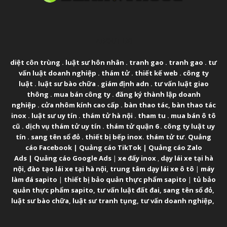
ABOUT US
diệt côn trùng
.
luật sư hôn nhân
.
tranh gao
.
tranh gao
.
tư
vấn luật doanh nghiệp
.
thám tử
.
thiết kế web
.
công ty
luật
.
luật sư bào chữa
.
giám định adn
.
tư vấn luật giao
thông
.
mua bán công ty
.
đăng ký thành lập doanh
nghiệp
.
cửa nhôm kính cao cấp
.
bàn thao tác
,
bàn thao tác
inox
.
luật sư uy tín
.
thám tử hà nội
.
tham tu
.
mua bán ô tô
cũ
.
dịch vụ thám tử uy tín
.
thám tử quận 6
.
công ty luật uy
tín
.
sang tên sổ đỏ
.
thiết bị bếp inox
.
thám tử tư
.
Quảng
cáo Facebook
|
Quảng cáo TikTok
|
Quảng cáo Zalo
Ads
|
Quảng cáo Google Ads
|
xe đẩy inox
,
dạy lái xe tại hà
nội
,
đào tạo lái xe tại hà nội
,
trung tâm dạy lái xe ô tô
|
máy
làm đá sapito
|
thiết bị bảo quản thực phẩm sapito
|
tủ bảo
quản thực phẩm sapito
,
tư vấn luật đất đai
,
sang tên sổ đỏ
,
luật sư bào chữa
,
luật sư tranh tụng
,
tư vấn doanh nghiệp
,