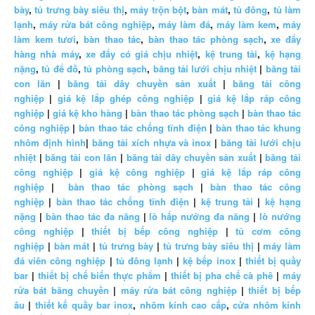
bày
,
tủ trưng bày siêu thị
,
máy trộn bột
,
bàn mát
,
tủ đông
,
tủ làm
lạnh
,
máy rửa bát công nghiệp
,
máy làm đá
,
máy làm kem
,
máy
làm kem tươi
,
bàn thao tác
,
bàn thao tác phòng sạch
,
xe đẩy
hàng nhà máy
,
xe đẩy có giá chịu nhiệt
,
kệ trung tải
,
kệ hạng
nặng
,
tủ để đồ
,
tủ phòng sạch
,
băng tải lưới chịu nhiệt
|
băng tải
con lăn
|
băng tải dây chuyền sản xuất
|
băng tải công
nghiệp
|
giá kệ lắp ghép công nghiệp
|
giá kệ lắp ráp công
nghiệp
|
giá kệ kho hàng
|
bàn thao tác phòng sạch
|
bàn thao tác
công nghiệp
|
bàn thao tác chống tĩnh điện
|
bàn thao tác khung
nhôm định hình
|
băng tải xích nhựa và inox
|
băng tải lưới chịu
nhiệt
|
băng tải con lăn
|
băng tải dây chuyền sản xuất
|
băng tải
công nghiệp
|
giá kệ công nghiệp
|
giá kệ lắp ráp công
nghiệp
|
bàn thao tác phòng sạch
|
bàn thao tác công
nghiệp
|
bàn thao tác chống tĩnh điện
|
kệ trung tải
|
kệ hạng
nặng
|
bàn thao tác đa năng
|
lò hấp nướng đa năng
|
lò nướng
công nghiệp
|
thiết bị bếp công nghiệp
|
tủ cơm công
nghiệp
|
bàn mát
|
tủ trưng bày
|
tủ trưng bày siêu thị
|
máy làm
đá viên công nghiệp
|
tủ đông lạnh
|
kệ bếp inox
|
thiết bị quầy
bar
|
thiết bị chế biến thực phẩm
|
thiết bị pha chế cà phê
|
máy
rửa bát băng chuyền
|
máy rửa bát công nghiệp
|
thiết bị bếp
âu
|
thiết kế quầy bar inox
,
nhôm kính cao cấp
,
cửa nhôm kính